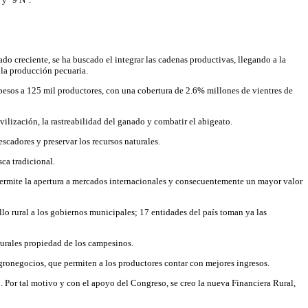
do creciente, se ha buscado el integrar las cadenas productivas, llegando a la
 la producción pecuaria.
esos a 125 mil productores, con una cobertura de 2.6% millones de vientres de
vilización, la rastreabilidad del ganado y combatir el abigeato.
escadores y preservar los recursos naturales.
sca tradicional.
 permite la apertura a mercados internacionales y consecuentemente un mayor valor
llo rural a los gobiernos municipales; 17 entidades del país toman ya las
rurales propiedad de los campesinos.
gronegocios, que permiten a los productores contar con mejores ingresos.
o. Por tal motivo y con el apoyo del Congreso, se creo la nueva Financiera Rural,