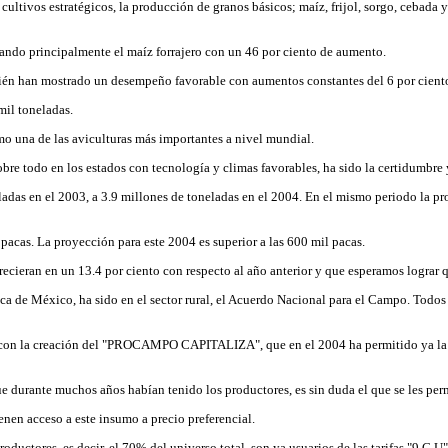
cultivos estratégicos, la producción de granos básicos; maíz, frijol, sorgo, cebada
ando principalmente el maíz forrajero con un 46 por ciento de aumento.
ambién han mostrado un desempeño favorable con aumentos constantes del 6 por cient
mil toneladas.
omo una de las aviculturas más importantes a nivel mundial.
re todo en los estados con tecnología y climas favorables, ha sido la certidumbre 
ladas en el 2003, a 3.9 millones de toneladas en el 2004. En el mismo periodo la p
pacas. La proyección para este 2004 es superior a las 600 mil pacas.
ecieran en un 13.4 por ciento con respecto al año anterior y que esperamos lograr q
ca de México, ha sido en el sector rural, el Acuerdo Nacional para el Campo. Todos
con la creación del "PROCAMPO CAPITALIZA", que en el 2004 ha permitido ya la c
e durante muchos años habían tenido los productores, es sin duda el que se les per
nen acceso a este insumo a precio preferencial.
oductores, es decir, el 70% del universo total, son ya usuarios de las tarifas "9 C U"