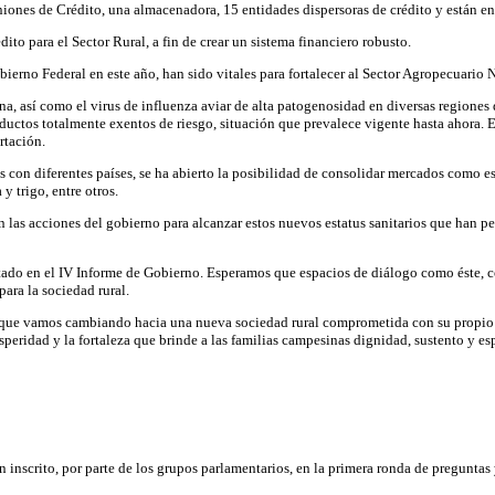
ones de Crédito, una almacenadora, 15 entidades dispersoras de crédito y están en
to para el Sector Rural, a fin de crear un sistema financiero robusto.
erno Federal en este año, han sido vitales para fortalecer al Sector Agropecuario 
ina, así como el virus de influenza aviar de alta patogenosidad en diversas regiones
ductos totalmente exentos de riesgo, situación que prevalece vigente hasta ahora. E
rtación.
adas con diferentes países, se ha abierto la posibilidad de consolidar mercados como 
 trigo, entre otros.
n las acciones del gobierno para alcanzar estos nuevos estatus sanitarios que han p
ado en el IV Informe de Gobierno. Esperamos que espacios de diálogo como éste, con
ara la sociedad rural.
 que vamos cambiando hacia una nueva sociedad rural comprometida con su propio de
speridad y la fortaleza que brinde a las familias campesinas dignidad, sustento y es
n inscrito, por parte de los grupos parlamentarios, en la primera ronda de preguntas