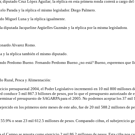
or, diputado Cruz López Aguilar; la réplica en esta primera ronda correrá a cargo 
telo Parada y la réplica el mismo legislador. Diego Palmero.
ado Miguel Luna y la réplica igualmente.
 la diputada Jacqueline Argüelles Guzmán y la réplica por la misma legisladora.
Leonardo Alvarez Romo.
ña y la réplica también el mismo diputado.
ndo Perdomo Bueno. Fernando Perdomo Bueno ¿no está? Bueno, esperemos que llegu
lo Rural, Pesca y Alimentación:
ercicio presupuestal 2004, el Poder Legislativo incrementó en 10 mil 800 millones d
ted conduce 5 mil 867.3 billones de pesos, por lo que el presupuesto autorizado de 
 determinar el presupuesto de SAGARPA para el 2005. No podemos aceptar los 37 mil 
ercido en los primeros siete meses de este año, fue de 20 mil 588.2 millones de pes
el 55.9% o sean 23 mil 612.5 millones de pesos. Comparado cifras, el subejercicio g
el Campo se reporta como ejercicio 2 mil 86.2 millones de pesos. Esta cifra nos ca