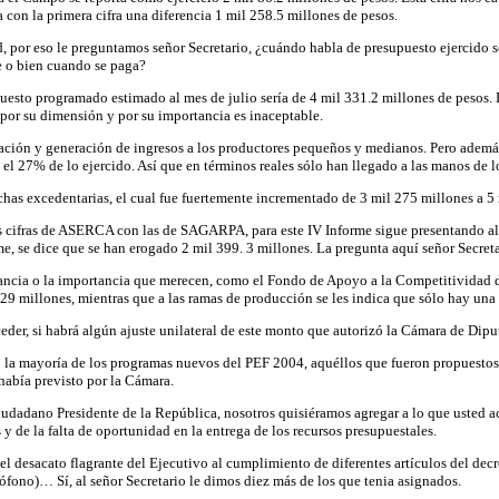
 con la primera cifra una diferencia 1 mil 258.5 millones de pesos.
por eso le preguntamos señor Secretario, ¿cuándo habla de presupuesto ejercido se
e o bien cuando se paga?
esto programado estimado al mes de julio sería de 4 mil 331.2 millones de pesos. Por
 por su dimensión y por su importancia es inaceptable.
icación y generación de ingresos a los productores pequeños y medianos. Pero adem
l 27% de lo ejercido. Así que en términos reales sólo han llegado a las manos de l
chas excedentarias, el cual fue fuertemente incrementado de 3 mil 275 millones a 5
e las cifras de ASERCA con las de SAGARPA, para este IV Informe sigue presentando a
se dice que se han erogado 2 mil 399. 3 millones. La pregunta aquí señor Secretari
ncia o la importancia que merecen, como el Fondo de Apoyo a la Competitividad de
 29 millones, mientras que a las ramas de producción se les indica que sólo hay una
ceder, si habrá algún ajuste unilateral de este monto que autorizó la Cámara de Dipu
d o la mayoría de los programas nuevos del PEF 2004, aquéllos que fueron propuestos
había previsto por la Cámara.
iudadano Presidente de la República, nosotros quisiéramos agregar a lo que usted a
 y de la falta de oportunidad en la entrega de los recursos presupuestales.
 el desacato flagrante del Ejecutivo al cumplimiento de diferentes artículos del dec
no)… Sí, al señor Secretario le dimos diez más de los que tenia asignados.