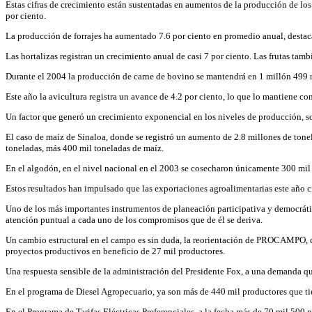
Estas cifras de crecimiento están sustentadas en aumentos de la producción de los 
por ciento.
La producción de forrajes ha aumentado 7.6 por ciento en promedio anual, destac
Las hortalizas registran un crecimiento anual de casi 7 por ciento. Las frutas t
Durante el 2004 la producción de carne de bovino se mantendrá en 1 millón 499 
Este año la avicultura registra un avance de 4.2 por ciento, lo que lo mantiene c
Un factor que generó un crecimiento exponencial en los niveles de producción, sob
El caso de maíz de Sinaloa, donde se registró un aumento de 2.8 millones de tone
toneladas, más 400 mil toneladas de maíz.
En el algodón, en el nivel nacional en el 2003 se cosecharon únicamente 300 mil 
Estos resultados han impulsado que las exportaciones agroalimentarias este año cr
Uno de los más importantes instrumentos de planeación participativa y democráti
atención puntual a cada uno de los compromisos que de él se deriva.
Un cambio estructural en el campo es sin duda, la reorientación de PROCAMPO, 
proyectos productivos en beneficio de 27 mil productores.
Una respuesta sensible de la administración del Presidente Fox, a una demanda qu
En el programa de Diesel Agropecuario, ya son más de 440 mil productores que tie
En el Programa de Tarifas Eléctricas Preferenciales, a la fecha más de 70 mil 500 pr