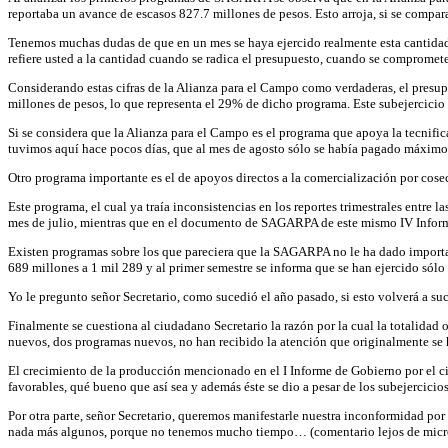
reportaba un avance de escasos 827.7 millones de pesos. Esto arroja, si se compara
Tenemos muchas dudas de que en un mes se haya ejercido realmente esta cantidad, 
refiere usted a la cantidad cuando se radica el presupuesto, cuando se compromet
Considerando estas cifras de la Alianza para el Campo como verdaderas, el presupu
millones de pesos, lo que representa el 29% de dicho programa. Este subejercicio
Si se considera que la Alianza para el Campo es el programa que apoya la tecnif
tuvimos aquí hace pocos días, que al mes de agosto sólo se había pagado máximo e
Otro programa importante es el de apoyos directos a la comercialización por cose
Este programa, el cual ya traía inconsistencias en los reportes trimestrales entr
mes de julio, mientras que en el documento de SAGARPA de este mismo IV Informe, 
Existen programas sobre los que pareciera que la SAGARPA no le ha dado importa
689 millones a 1 mil 289 y al primer semestre se informa que se han ejercido sólo
Yo le pregunto señor Secretario, como sucedió el año pasado, si esto volverá a su
Finalmente se cuestiona al ciudadano Secretario la razón por la cual la totalida
nuevos, dos programas nuevos, no han recibido la atención que originalmente se 
El crecimiento de la producción mencionado en el I Informe de Gobierno por el c
favorables, qué bueno que así sea y además éste se dio a pesar de los subejercicios
Por otra parte, señor Secretario, queremos manifestarle nuestra inconformidad por
nada más algunos, porque no tenemos mucho tiempo… (comentario lejos de micrófo