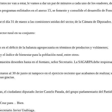
vistos no van a estar, le vamos a dar un par de minutos a cada uno de los oradore
sus programas enlistados en el anexo 15, se fomente y consolide el desarrollo de
ar el día 31 de marzo a las comisiones unidas del sector, de la Cámara de Diputado
ector rural en su conjunto:
 en el déficit de la balanza agropecuaria en términos de productos y volúmenes;
el índice de bienestar para la población rural, entre otros.
muestra desorden hasta en el formato, señor Secretario. La SAGARPA debe responsabi
ntaron al 30 de junio ni tampoco en el ejercicio reciente que acabamos de realizar, s
as gracias.
tas, el ciudadano diputado Javier Castelo Parada, del grupo parlamentario del Parti
o Cruz para… Bien.
ecretario Javier Usabiaga.