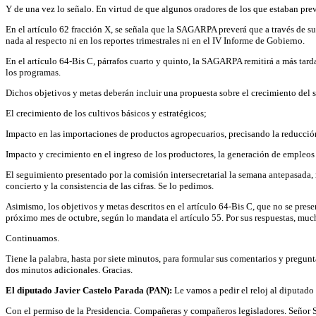
Y de una vez lo señalo. En virtud de que algunos oradores de los que estaban pre
En el artículo 62 fracción X, se señala que la SAGARPA preverá que a través de 
nada al respecto ni en los reportes trimestrales ni en el IV Informe de Gobierno.
En el artículo 64-Bis C, párrafos cuarto y quinto, la SAGARPA remitirá a más tard
los programas.
Dichos objetivos y metas deberán incluir una propuesta sobre el crecimiento del s
El crecimiento de los cultivos básicos y estratégicos;
Impacto en las importaciones de productos agropecuarios, precisando la reducción
Impacto y crecimiento en el ingreso de los productores, la generación de empleos y 
El seguimiento presentado por la comisión intersecretarial la semana antepasada, 
concierto y la consistencia de las cifras. Se lo pedimos.
Asimismo, los objetivos y metas descritos en el artículo 64-Bis C, que no se prese
próximo mes de octubre, según lo mandata el artículo 55. Por sus respuestas, much
Continuamos.
Tiene la palabra, hasta por siete minutos, para formular sus comentarios y pregun
dos minutos adicionales. Gracias.
El diputado Javier Castelo Parada (PAN):
Le vamos a pedir el reloj al diputad
Con el permiso de la Presidencia. Compañeras y compañeros legisladores. Señor S