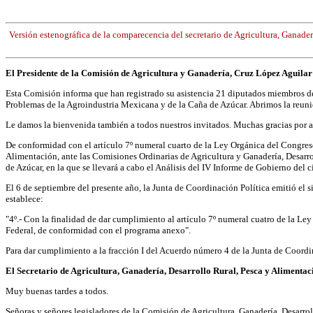
Versión estenográfica de la comparecencia del secretario de Agricultura, Ganade
El Presidente de la Comisión de Agricultura y Ganadería, Cruz López Aguilar
Esta Comisión informa que han registrado su asistencia 21 diputados miembros de
Problemas de la Agroindustria Mexicana y de la Caña de Azúcar. Abrimos la reunió
Le damos la bienvenida también a todos nuestros invitados. Muchas gracias por a
De conformidad con el artículo 7º numeral cuarto de la Ley Orgánica del Congres
Alimentación, ante las Comisiones Ordinarias de Agricultura y Ganadería, Desarro
de Azúcar, en la que se llevará a cabo el Análisis del IV Informe de Gobierno del
El 6 de septiembre del presente año, la Junta de Coordinación Política emitió el
establece:
"4º.- Con la finalidad de dar cumplimiento al artículo 7º numeral cuatro de la L
Federal, de conformidad con el programa anexo".
Para dar cumplimiento a la fracción I del Acuerdo número 4 de la Junta de Coordin
El Secretario de Agricultura, Ganadería, Desarrollo Rural, Pesca y Aliment
Muy buenas tardes a todos.
Señoras y señores legisladores de la Comisión de Agricultura, Ganadería, Desarro