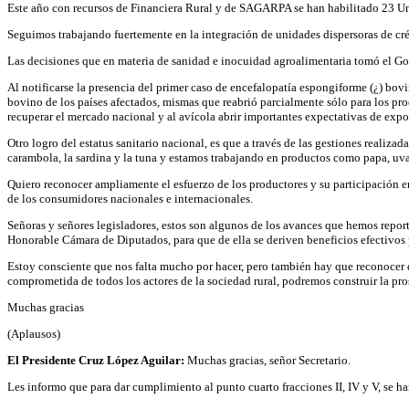
Este año con recursos de Financiera Rural y de SAGARPA se han habilitado 23 Uni
Seguimos trabajando fuertemente en la integración de unidades dispersoras de crédi
Las decisiones que en materia de sanidad e inocuidad agroalimentaria tomó el Gobi
Al notificarse la presencia del primer caso de encefalopatía espongiforme (¿) bov
bovino de los países afectados, mismas que reabrió parcialmente sólo para los pro
recuperar el mercado nacional y al avícola abrir importantes expectativas de expo
Otro logro del estatus sanitario nacional, es que a través de las gestiones realiz
carambola, la sardina y la tuna y estamos trabajando en productos como papa, uva y
Quiero reconocer ampliamente el esfuerzo de los productores y su participación e
de los consumidores nacionales e internacionales.
Señoras y señores legisladores, estos son algunos de los avances que hemos report
Honorable Cámara de Diputados, para que de ella se deriven beneficios efectivos p
Estoy consciente que nos falta mucho por hacer, pero también hay que reconocer
comprometida de todos los actores de la sociedad rural, podremos construir la pro
Muchas gracias
(Aplausos)
El Presidente Cruz López Aguilar:
Muchas gracias, señor Secretario.
Les informo que para dar cumplimiento al punto cuarto fracciones II, IV y V, se ha