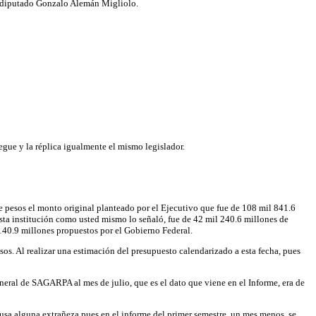
del diputado Gonzalo Alemán Migliolo.
e y la réplica igualmente el mismo legislador.
e pesos el monto original planteado por el Ejecutivo que fue de 108 mil 841.6
esta institución como usted mismo lo señaló, fue de 42 mil 240.6 millones de
140.9 millones propuestos por el Gobierno Federal.
os. Al realizar una estimación del presupuesto calendarizado a esta fecha, pues
eneral de SAGARPA al mes de julio, que es el dato que viene en el Informe, era de
usa alguna extrañeza pues en el informe del primer semestre, un mes menos, se