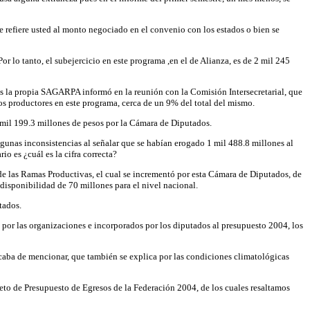
 refiere usted al monto negociado en el convenio con los estados o bien se
 lo tanto, el subejercicio en este programa ,en el de Alianza, es de 2 mil 245
ás la propia SAGARPA informó en la reunión con la Comisión Intersecretarial, que
os productores en este programa, cerca de un 9% del total del mismo.
 mil 199.3 millones de pesos por la Cámara de Diputados.
lgunas inconsistencias al señalar que se habían erogado 1 mil 488.8 millones al
o es ¿cuál es la cifra correcta?
 las Ramas Productivas, el cual se incrementó por esta Cámara de Diputados, de
 disponibilidad de 70 millones para el nivel nacional.
tados.
 por las organizaciones e incorporados por los diputados al presupuesto 2004, los
caba de mencionar, que también se explica por las condiciones climatológicas
reto de Presupuesto de Egresos de la Federación 2004, de los cuales resaltamos