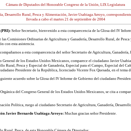
Cámara de Diputados del Honorable Congreso de la Unión, LIX Legislatura
ría, Desarrollo Rural, Pesca y Alimentación, Javier Usabiaga Arroyo, correspondient
llevada a cabo el martes 21 de septiembre de 2004
 (PRI):
Señor Secretario, bienvenido a esta comparecencia de la Glosa del IV Inform
 las Comisiones Ordinarias de Agricultura y Ganadería, Desarrollo Rural, de Pesca 
n con esta asistencia.
compañarnos a esta comparecencia del señor Secretario de Agricultura, Ganadería, 
o General de los Estados Unidos Mexicanos, comparece el ciudadano Javier Usabiaga
llo Rural, Pesca y Especial de Ganadería, Especial para el Campo, Especial del Caf
 ciudadano Presidente de la República, licenciado Vicente Fox Quesada, en el tema 
 siguiente acuerdo sobre la Glosa del IV Informe de Gobierno del ciudadano Preside
ey Orgánica del Congreso General de los Estados Unidos Mexicanos, se cita a compar
ación Política, ruego al ciudadano Secretario de Agricultura, Ganadería, Desarrollo
ación Javier Bernardo Usabiaga Arroyo:
Muchas gracias señor Presidente.
llo Rural, Pesca, de esta Honorable Cámara de Diputados: