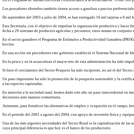
Los pescadores ribereños también tienen acceso a gasolina a precios preferenciale
De septiembre del 2003 a julio de 2004, se han entregado 16 mil tarjetas a 6 mil b
Esta Secretaría, con el objetivo de impulsar la organización productiva y hacer f
fecha a 29 sistemas de productos agrícolas y pecuarios; estos suman en conjunto 
En el sector ganadero el Programa de Estímulos a Productividad Ganadera (PROGRA
bovino.
En una acción sin precedentes este gobierno estableció el Sistema Nacional de Iden
En la pesca y en la acuacultura el mayor reto de esta administración ha sido impuls
Si bien el crecimiento del Sector Pesquero ha sido incipiente, no así el del Sector
Un paso importante ha sido la promoción de la pesquería sustentable y la certifi
a las especies capturadas.
En atención a la sociedad rural, hemos dado este año un paso trascendental en mate
decisiones ante manera comunitaria.
Asimismo, para fortalecer las alternativas de empleo y ocupación en el campo, he
En el periodo del 2001 a agosto del 2004, con apoyo de inversión física y equip
Una de las más urgentes necesidades del Sector Rural es la capitalización de las a
cuya principal diferencia es que hoy es el banco de los productores.