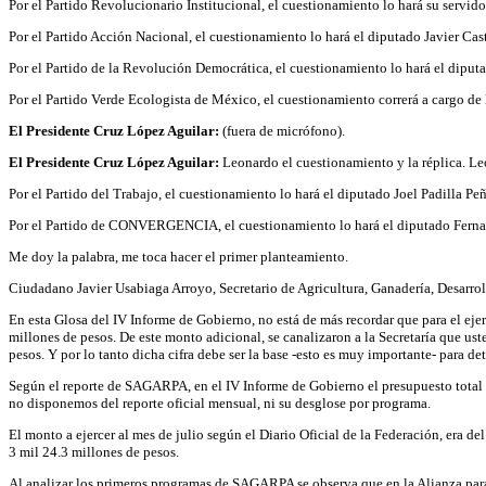
Por el Partido Revolucionario Institucional, el cuestionamiento lo hará su servid
Por el Partido Acción Nacional, el cuestionamiento lo hará el diputado Javier Cas
Por el Partido de la Revolución Democrática, el cuestionamiento lo hará el diput
Por el Partido Verde Ecologista de México, el cuestionamiento correrá a cargo de
El Presidente Cruz López Aguilar:
(fuera de micrófono).
El Presidente Cruz López Aguilar:
Leonardo el cuestionamiento y la réplica. 
Por el Partido del Trabajo, el cuestionamiento lo hará el diputado Joel Padilla Pe
Por el Partido de CONVERGENCIA, el cuestionamiento lo hará el diputado Ferna
Me doy la palabra, me toca hacer el primer planteamiento.
Ciudadano Javier Usabiaga Arroyo, Secretario de Agricultura, Ganadería, Desarrol
En esta Glosa del IV Informe de Gobierno, no está de más recordar que para el ej
millones de pesos. De este monto adicional, se canalizaron a la Secretaría que us
pesos. Y por lo tanto dicha cifra debe ser la base -esto es muy importante- para
Según el reporte de SAGARPA, en el IV Informe de Gobierno el presupuesto total ej
no disponemos del reporte oficial mensual, ni su desglose por programa.
El monto a ejercer al mes de julio según el Diario Oficial de la Federación, era d
3 mil 24.3 millones de pesos.
Al analizar los primeros programas de SAGARPA se observa que en la Alianza para 