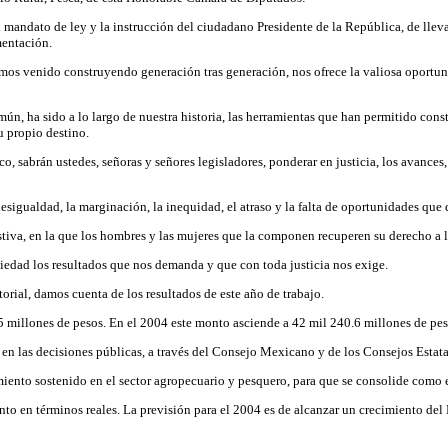
 mandato de ley y la instrucción del ciudadano Presidente de la República, de lleva
mentación.
mos venido construyendo generación tras generación, nos ofrece la valiosa oportuni
ún, ha sido a lo largo de nuestra historia, las herramientas que han permitido constr
u propio destino.
, sabrán ustedes, señoras y señores legisladores, ponderar en justicia, los avances,
 desigualdad, la marginación, la inequidad, el atraso y la falta de oportunidades qu
stiva, en la que los hombres y las mujeres que la componen recuperen su derecho a 
iedad los resultados que nos demanda y que con toda justicia nos exige.
ial, damos cuenta de los resultados de este año de trabajo.
5 millones de pesos. En el 2004 este monto asciende a 42 mil 240.6 millones de pes
 en las decisiones públicas, a través del Consejo Mexicano y de los Consejos Estata
imiento sostenido en el sector agropecuario y pesquero, para que se consolide como
iento en términos reales. La previsión para el 2004 es de alcanzar un crecimiento de