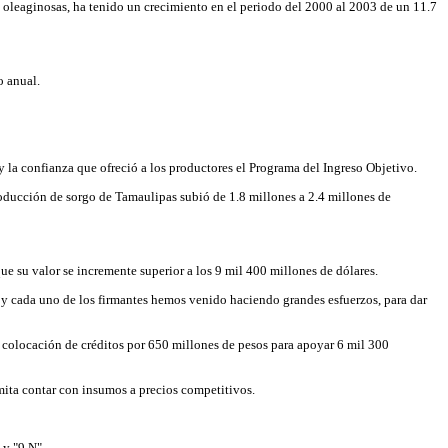
 y oleaginosas, ha tenido un crecimiento en el periodo del 2000 al 2003 de un 11.7
o anual.
y la confianza que ofreció a los productores el Programa del Ingreso Objetivo.
roducción de sorgo de Tamaulipas subió de 1.8 millones a 2.4 millones de
ue su valor se incremente superior a los 9 mil 400 millones de dólares.
 y cada uno de los firmantes hemos venido haciendo grandes esfuerzos, para dar
olocación de créditos por 650 millones de pesos para apoyar 6 mil 300
mita contar con insumos a precios competitivos.
 y "9 N".