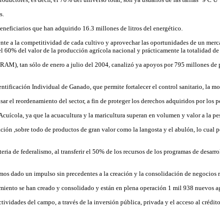
s.
eneficiarios que han adquirido 16.3 millones de litros del energético.
rente a la competitividad de cada cultivo y aprovechar las oportunidades de un merca
el 60% del valor de la producción agrícola nacional y prácticamente la totalidad de
M), tan sólo de enero a julio del 2004, canalizó ya apoyos por 795 millones de p
tificación Individual de Ganado, que permite fortalecer el control sanitario, la mo
ar el reordenamiento del sector, a fin de proteger los derechos adquiridos por los p
 Acuícola, ya que la acuacultura y la maricultura superan en volumen y valor a la pe
cación ,sobre todo de productos de gran valor como la langosta y el abulón, lo cual
ria de federalismo, al transferir el 50% de los recursos de los programas de desarro
mos dado un impulso sin precedentes a la creación y la consolidación de negocios 
amiento se han creado y consolidado y están en plena operación 1 mil 938 nuevos a
ctividades del campo, a través de la inversión pública, privada y el acceso al crédit