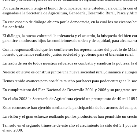
Por cuarta ocasión tengo el honor de comparecer ante ustedes, para cumplir con el
asignadas a la Secretaría de Agricultura, Ganadería, Desarrollo Rural, Pesca y Ali
En este espacio de diálogo abierto por la democracia, en la cual los mexicanos he
fue conferida.
El diálogo, la buena voluntad, la tolerancia y el acuerdo, la búsqueda del bien com
garantice a todos sus hijos las condiciones de orden y de equidad, para alcanzar s
Con la responsabilidad que les confiere ser los representantes del pueblo de México
honesto que hemos realizado juntos sociedad y gobierno para el bienestar rural.
La razón de ser de todos nuestros esfuerzos es combatir y erradicar la pobreza, la
Nuestro objetivo es construir juntos una nueva sociedad rural, dinámica y autoge
Hemos tenido avances pero nos falta mucho por hacer para poder entregar a la soc
En cumplimiento del Plan Nacional de Desarrollo 2001 y 2006 y su programa sector
En el año 2003 la Secretaría de Agricultura ejerció un presupuesto de 40 mil 169.
Estos recursos se han ejercido mediante la participación de los actores del campo,
La visión y el gran esfuerzo realizado por los productores han permitido un crec
Tan sólo en el segundo trimestre de este año el crecimiento ha sido del 5.1 por c
el año 2000.