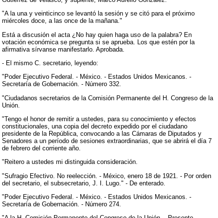
"A la una y veinticinco se levantó la sesión y se citó para el próximo
miércoles doce, a las once de la mañana."
Está a discusión el acta ¿No hay quien haga uso de la palabra? En
votación económica se pregunta si se aprueba. Los que estén por la
afirmativa sírvanse manifestarlo. Aprobada.
- El mismo C. secretario, leyendo:
"Poder Ejecutivo Federal. - México. - Estados Unidos Mexicanos. -
Secretaría de Gobernación. - Número 332.
"Ciudadanos secretarios de la Comisión Permanente del H. Congreso de la
Unión.
"Tengo el honor de remitir a ustedes, para su conocimiento y efectos
constitucionales, una copia del decreto expedido por el ciudadano
presidente de la República, convocando a las Cámaras de Diputados y
Senadores a un período de sesiones extraordinarias, que se abrirá el día 7
de febrero del corriente año.
"Reitero a ustedes mi distinguida consideración.
"Sufragio Efectivo. No reelección. - México, enero 18 de 1921. - Por orden
del secretario, el subsecretario, J. I. Lugo." - De enterado.
"Poder Ejecutivo Federal. - México. - Estados Unidos Mexicanos. -
Secretaría de Gobernación. - Número 274.
"A la H. Comisión Permanente del Congreso de la Unión. - Presente.