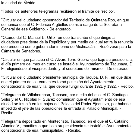
la ciudad de Mérida.
"Todos los anteriores telegramas recibieron el trámite de "recibo".
"Circular del ciudadano gobernador del Territorio de Quintana Roo, en que
comunica que el C. Fidencio Argüelles se hizo cargo de la Secretaría
General de ese Gobierno. - De enterado.
"Ocurso del C. Manuel E. Ortiz, en que transcribe el que dirigió al
ciudadano presidente de la República y por medio del cual retira la renuncia
que presentó como gobernador interino de Michoacán. - Resérvese para la
Cámara de Senadores.
"Circular en que participa el C. Alvaro Torre Guerra que bajo su presidencia,
el día primero del mes en curso se instaló el Ayuntamiento de Tacubaya, D.
F., eligiéndose al vicepresidente y al secretario del mismo. - De enterado.
"Circular del ciudadano presidente municipal de Tacuba, D. F., en que dice
que el primero de los corrientes tomó posesión del Ayuntamiento
constitucional de esa villa, que deberá fungir durante 1921 y 1922. - Recibo.
"Telegrama de Villahermosa, Tabasco, por medio del cual el C. Santiago
Solís y el C, Nicolás F. Suárez comunican que el Ayuntamiento de esa
ciudad se instaló en los bajos del Palacio del Poder Ejecutivo, por haberles
impedido el jefe de las operaciones la entrada al Palacio Municipal. -
Recibo.
"Telegrama depositado en Montecristo, Tabasco, en el que el C. Catalino
Alamina V., manifiesta que bajo su presidencia se instaló el Ayuntamiento
constitucional de esa municipalidad. - Recibo.