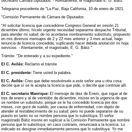
secretario Cámara Diputados. - Atentamente, el magistrado E. G. Bátiz."
Telegrama procedente de "La Paz, Baja California, 10 de enero de 1921.
"Comisión Permanente de Cámara de Diputados:
"Al solicitar licencia que concedióme Congreso General en sesión 21
diciembre último, hícelo urgente necesidad separarme despacho Tribunal,
para atender mi salud; de no acordarse nombramiento substituto, propuesto
en mis diversos mensajes de 2 y 22 mes anterior y 3 mes actual, hago
renuncia de licencia concedida, suplicando hacer debida anotación mi hoja
servicios. - Atentamente, el magistrado, E. G. Bátiz."
Trámite: "De enterado y a su expediente."
El C. Avilés:
Reclamo el trámite.
El C. presidente:
Tiene usted la palabra.
El C. Avilés:
Creo que debe resolvérsele a este señor una u otra cosa:
decirle que sí se le acepta la licencia que pide, o decirle que continúe allí.
El C. secretario Manrique:
El mensaje de diez de Enero, que sigue al de
tres de enero y al de veintidós de diciembre, insiste en la urgencia de que
se nombre un substituto, porque se le ha concedido licencia por dos
meses, con goce de sueldo, por causa de enfermedad, con objeto de
atender al restablecimiento de su salud; pero no puede separarse de su
puesto en tanto no se nombre persona que lo substituya. El señor
magistrado Bátiz insiste en suplicar a la Comisión Permanente que nombre
persona que lo substituya; en caso contrario, renunciará a la licencia. Lo
indicado es designar inmediatamente persona que lo substituya. Yo me