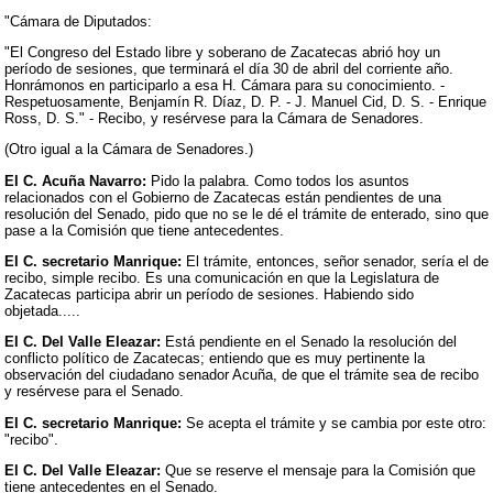
"Cámara de Diputados:
"El Congreso del Estado libre y soberano de Zacatecas abrió hoy un
período de sesiones, que terminará el día 30 de abril del corriente año.
Honrámonos en participarlo a esa H. Cámara para su conocimiento. -
Respetuosamente, Benjamín R. Díaz, D. P. - J. Manuel Cid, D. S. - Enrique
Ross, D. S." - Recibo, y resérvese para la Cámara de Senadores.
(Otro igual a la Cámara de Senadores.)
El C. Acuña Navarro:
Pido la palabra. Como todos los asuntos
relacionados con el Gobierno de Zacatecas están pendientes de una
resolución del Senado, pido que no se le dé el trámite de enterado, sino que
pase a la Comisión que tiene antecedentes.
El C. secretario Manrique:
El trámite, entonces, señor senador, sería el de
recibo, simple recibo. Es una comunicación en que la Legislatura de
Zacatecas participa abrir un período de sesiones. Habiendo sido
objetada.....
El C. Del Valle Eleazar:
Está pendiente en el Senado la resolución del
conflicto político de Zacatecas; entiendo que es muy pertinente la
observación del ciudadano senador Acuña, de que el trámite sea de recibo
y resérvese para el Senado.
El C. secretario Manrique:
Se acepta el trámite y se cambia por este otro:
"recibo".
El C. Del Valle Eleazar:
Que se reserve el mensaje para la Comisión que
tiene antecedentes en el Senado.