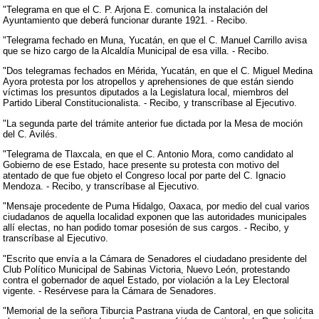
"Telegrama en que el C. P. Arjona E. comunica la instalación del
Ayuntamiento que deberá funcionar durante 1921. - Recibo.
"Telegrama fechado en Muna, Yucatán, en que el C. Manuel Carrillo avisa
que se hizo cargo de la Alcaldía Municipal de esa villa. - Recibo.
"Dos telegramas fechados en Mérida, Yucatán, en que el C. Miguel Medina
Ayora protesta por los atropellos y aprehensiones de que están siendo
víctimas los presuntos diputados a la Legislatura local, miembros del
Partido Liberal Constitucionalista. - Recibo, y transcríbase al Ejecutivo.
"La segunda parte del trámite anterior fue dictada por la Mesa de moción
del C. Avilés.
"Telegrama de Tlaxcala, en que el C. Antonio Mora, como candidato al
Gobierno de ese Estado, hace presente su protesta con motivo del
atentado de que fue objeto el Congreso local por parte del C. Ignacio
Mendoza. - Recibo, y transcríbase al Ejecutivo.
"Mensaje procedente de Puma Hidalgo, Oaxaca, por medio del cual varios
ciudadanos de aquella localidad exponen que las autoridades municipales
allí electas, no han podido tomar posesión de sus cargos. - Recibo, y
transcríbase al Ejecutivo.
"Escrito que envía a la Cámara de Senadores el ciudadano presidente del
Club Político Municipal de Sabinas Victoria, Nuevo León, protestando
contra el gobernador de aquel Estado, por violación a la Ley Electoral
vigente. - Resérvese para la Cámara de Senadores.
"Memorial de la señora Tiburcia Pastrana viuda de Cantoral, en que solicita