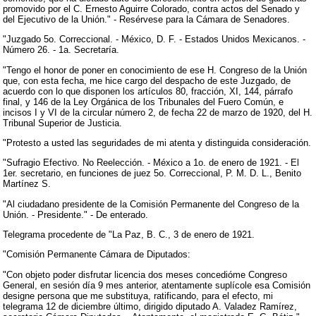
promovido por el C. Ernesto Aguirre Colorado, contra actos del Senado y
del Ejecutivo de la Unión." - Resérvese para la Cámara de Senadores.
"Juzgado 5o. Correccional. - México, D. F. - Estados Unidos Mexicanos. -
Número 26. - 1a. Secretaría.
"Tengo el honor de poner en conocimiento de ese H. Congreso de la Unión
que, con esta fecha, me hice cargo del despacho de este Juzgado, de
acuerdo con lo que disponen los artículos 80, fracción, XI, 144, párrafo
final, y 146 de la Ley Orgánica de los Tribunales del Fuero Común, e
incisos I y VI de la circular número 2, de fecha 22 de marzo de 1920, del H.
Tribunal Superior de Justicia.
"Protesto a usted las seguridades de mi atenta y distinguida consideración.
"Sufragio Efectivo. No Reelección. - México a 1o. de enero de 1921. - El
1er. secretario, en funciones de juez 5o. Correccional, P. M. D. L., Benito
Martínez S.
"Al ciudadano presidente de la Comisión Permanente del Congreso de la
Unión. - Presidente." - De enterado.
Telegrama procedente de "La Paz, B. C., 3 de enero de 1921.
"Comisión Permanente Cámara de Diputados:
"Con objeto poder disfrutar licencia dos meses concedióme Congreso
General, en sesión día 9 mes anterior, atentamente suplícole esa Comisión
designe persona que me substituya, ratificando, para el efecto, mi
telegrama 12 de diciembre último, dirigido diputado A. Valadez Ramírez,