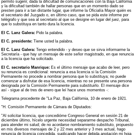
permito sugerir, dada la dificultad de comunicaciones con la Baja California
y la dificultad también de hallar personas que en un momento dado se
presten para ir a tan distante lugar, que informe la Oficialía Mayor quién es
el secretario del Juzgado o, en último caso, que se pida este informe por
telégrafo y que sea al secretario al que se designe en lugar del juez, para
que lo substituya en tanto dura la licencia.
El C. Lanz Galera:
Pido la palabra.
El C. presidente:
Tiene usted la palabra.
El C. Lanz Galera:
Tengo entendido - y deseo que se sirva informarme la
Secretaría - que hay un mensaje de este señor magistrado, en que renuncia
a la licencia que ha solicitado.
El C. secretario Manrique:
Es el último mensaje que acabo de leer, pero
su renuncia es condicional: renuncia a esa licencia si la Comisión
Permanente no procede a nombrar persona que lo substituya; no puede
comenzar a disfrutar de esa licencia, mientras no se presente una persona
designada por la Comisión Permanente para substituirlo. El mensaje dice
así - sigue al de tres de enero que leí hace unos momentos -:
Telegrama procedente de "La Paz, Baja California, 10 de enero de 1921.
"H. Comisión Permanente de Cámara de Diputados:
"Al solicitar licencia, que concedióme Congreso General en sesión 21 de
diciembre último, hícelo urgente necesidad separarme despacho Tribunal,
para atender mi salud; de no acordarse nombramiento substituto, propuesto
en mis diversos mensajes de 2 y 22 mes anterior y 3 mes actual, hago
renuncia de licencia concedida, suplicando hacer debida anotación mi hoja