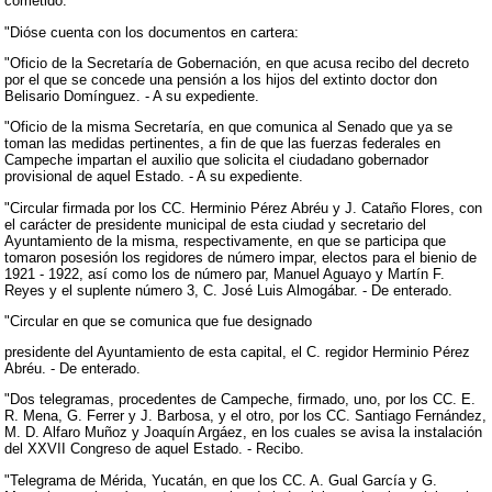
cometido.
"Dióse cuenta con los documentos en cartera:
"Oficio de la Secretaría de Gobernación, en que acusa recibo del decreto
por el que se concede una pensión a los hijos del extinto doctor don
Belisario Domínguez. - A su expediente.
"Oficio de la misma Secretaría, en que comunica al Senado que ya se
toman las medidas pertinentes, a fin de que las fuerzas federales en
Campeche impartan el auxilio que solicita el ciudadano gobernador
provisional de aquel Estado. - A su expediente.
"Circular firmada por los CC. Herminio Pérez Abréu y J. Cataño Flores, con
el carácter de presidente municipal de esta ciudad y secretario del
Ayuntamiento de la misma, respectivamente, en que se participa que
tomaron posesión los regidores de número impar, electos para el bienio de
1921 - 1922, así como los de número par, Manuel Aguayo y Martín F.
Reyes y el suplente número 3, C. José Luis Almogábar. - De enterado.
"Circular en que se comunica que fue designado
presidente del Ayuntamiento de esta capital, el C. regidor Herminio Pérez
Abréu. - De enterado.
"Dos telegramas, procedentes de Campeche, firmado, uno, por los CC. E.
R. Mena, G. Ferrer y J. Barbosa, y el otro, por los CC. Santiago Fernández,
M. D. Alfaro Muñoz y Joaquín Argáez, en los cuales se avisa la instalación
del XXVII Congreso de aquel Estado. - Recibo.
"Telegrama de Mérida, Yucatán, en que los CC. A. Gual García y G.