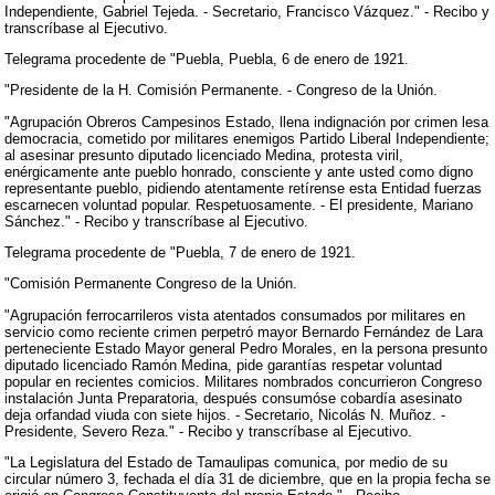
Independiente, Gabriel Tejeda. - Secretario, Francisco Vázquez." - Recibo y
transcríbase al Ejecutivo.
Telegrama procedente de "Puebla, Puebla, 6 de enero de 1921.
"Presidente de la H. Comisión Permanente. - Congreso de la Unión.
"Agrupación Obreros Campesinos Estado, llena indignación por crimen lesa
democracia, cometido por militares enemigos Partido Liberal Independiente;
al asesinar presunto diputado licenciado Medina, protesta viril,
enérgicamente ante pueblo honrado, consciente y ante usted como digno
representante pueblo, pidiendo atentamente retírense esta Entidad fuerzas
escarnecen voluntad popular. Respetuosamente. - El presidente, Mariano
Sánchez." - Recibo y transcríbase al Ejecutivo.
Telegrama procedente de "Puebla, 7 de enero de 1921.
"Comisión Permanente Congreso de la Unión.
"Agrupación ferrocarrileros vista atentados consumados por militares en
servicio como reciente crimen perpetró mayor Bernardo Fernández de Lara
perteneciente Estado Mayor general Pedro Morales, en la persona presunto
diputado licenciado Ramón Medina, pide garantías respetar voluntad
popular en recientes comicios. Militares nombrados concurrieron Congreso
instalación Junta Preparatoria, después consumóse cobardía asesinato
deja orfandad viuda con siete hijos. - Secretario, Nicolás N. Muñoz. -
Presidente, Severo Reza." - Recibo y transcríbase al Ejecutivo.
"La Legislatura del Estado de Tamaulipas comunica, por medio de su
circular número 3, fechada el día 31 de diciembre, que en la propia fecha se