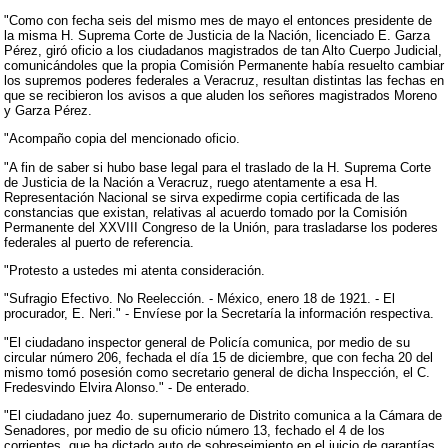
"Como con fecha seis del mismo mes de mayo el entonces presidente de
la misma H. Suprema Corte de Justicia de la Nación, licenciado E. Garza
Pérez, giró oficio a los ciudadanos magistrados de tan Alto Cuerpo Judicial,
comunicándoles que la propia Comisión Permanente había resuelto cambiar
los supremos poderes federales a Veracruz, resultan distintas las fechas en
que se recibieron los avisos a que aluden los señores magistrados Moreno
y Garza Pérez.
"Acompaño copia del mencionado oficio.
"A fin de saber si hubo base legal para el traslado de la H. Suprema Corte
de Justicia de la Nación a Veracruz, ruego atentamente a esa H.
Representación Nacional se sirva expedirme copia certificada de las
constancias que existan, relativas al acuerdo tomado por la Comisión
Permanente del XXVIII Congreso de la Unión, para trasladarse los poderes
federales al puerto de referencia.
"Protesto a ustedes mi atenta consideración.
"Sufragio Efectivo. No Reelección. - México, enero 18 de 1921. - El
procurador, E. Neri." - Envíese por la Secretaría la información respectiva.
"El ciudadano inspector general de Policía comunica, por medio de su
circular número 206, fechada el día 15 de diciembre, que con fecha 20 del
mismo tomó posesión como secretario general de dicha Inspección, el C.
Fredesvindo Elvira Alonso." - De enterado.
"El ciudadano juez 4o. supernumerario de Distrito comunica a la Cámara de
Senadores, por medio de su oficio número 13, fechado el 4 de los
corrientes, que ha dictado auto de sobreseimiento en el juicio de garantías