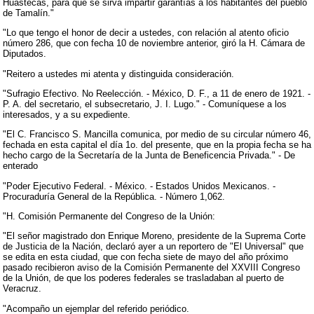
Huastecas, para que se sirva impartir garantías a los habitantes del pueblo
de Tamalín."
"Lo que tengo el honor de decir a ustedes, con relación al atento oficio
número 286, que con fecha 10 de noviembre anterior, giró la H. Cámara de
Diputados.
"Reitero a ustedes mi atenta y distinguida consideración.
"Sufragio Efectivo. No Reelección. - México, D. F., a 11 de enero de 1921. -
P. A. del secretario, el subsecretario, J. I. Lugo." - Comuníquese a los
interesados, y a su expediente.
"El C. Francisco S. Mancilla comunica, por medio de su circular número 46,
fechada en esta capital el día 1o. del presente, que en la propia fecha se ha
hecho cargo de la Secretaría de la Junta de Beneficencia Privada." - De
enterado
"Poder Ejecutivo Federal. - México. - Estados Unidos Mexicanos. -
Procuraduría General de la República. - Número 1,062.
"H. Comisión Permanente del Congreso de la Unión:
"El señor magistrado don Enrique Moreno, presidente de la Suprema Corte
de Justicia de la Nación, declaró ayer a un reportero de "El Universal" que
se edita en esta ciudad, que con fecha siete de mayo del año próximo
pasado recibieron aviso de la Comisión Permanente del XXVIII Congreso
de la Unión, de que los poderes federales se trasladaban al puerto de
Veracruz.
"Acompaño un ejemplar del referido periódico.