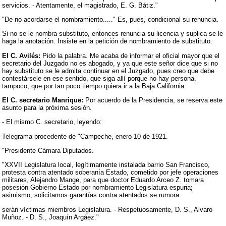
servicios. - Atentamente, el magistrado, E. G. Bátiz."
"De no acordarse el nombramiento....." Es, pues, condicional su renuncia.
Si no se le nombra substituto, entonces renuncia su licencia y suplica se le
haga la anotación. Insiste en la petición de nombramiento de substituto.
El C. Avilés:
Pido la palabra. Me acaba de informar el oficial mayor que el
secretario del Juzgado no es abogado, y ya que este señor dice que si no
hay substituto se le admita continuar en el Juzgado, pues creo que debe
contestársele en ese sentido, que siga allí porque no hay persona,
tampoco, que por tan poco tiempo quiera ir a la Baja California.
El C. secretario Manrique:
Por acuerdo de la Presidencia, se reserva este
asunto para la próxima sesión.
- El mismo C. secretario, leyendo:
Telegrama procedente de "Campeche, enero 10 de 1921.
"Presidente Cámara Diputados.
"XXVII Legislatura local, legítimamente instalada barrio San Francisco,
protesta contra atentado soberanía Estado, cometido por jefe operaciones
militares, Alejandro Mange, para que doctor Eduardo Arceo Z. tomara
posesión Gobierno Estado por nombramiento Legislatura espuria;
asimismo, solicitamos garantías contra atentados se rumora
serán víctimas miembros Legislatura. - Respetuosamente, D. S., Alvaro
Muñoz. - D. S., Joaquín Argáez."