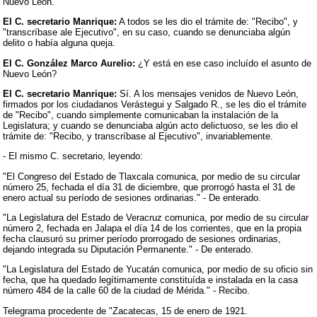
Nuevo León.
El C. secretario Manrique:
A todos se les dio el trámite de: "Recibo", y
"transcríbase ale Ejecutivo", en su caso, cuando se denunciaba algún
delito o había alguna queja.
El C. González Marco Aurelio:
¿Y está en ese caso incluído el asunto de
Nuevo León?
El C. secretario Manrique:
Sí. A los mensajes venidos de Nuevo León,
firmados por los ciudadanos Verástegui y Salgado R., se les dio el trámite
de "Recibo", cuando simplemente comunicaban la instalación de la
Legislatura; y cuando se denunciaba algún acto delictuoso, se les dio el
trámite de: "Recibo, y transcríbase al Ejecutivo", invariablemente.
- El mismo C. secretario, leyendo:
"El Congreso del Estado de Tlaxcala comunica, por medio de su circular
número 25, fechada el día 31 de diciembre, que prorrogó hasta el 31 de
enero actual su período de sesiones ordinarias." - De enterado.
"La Legislatura del Estado de Veracruz comunica, por medio de su circular
número 2, fechada en Jalapa el día 14 de los corrientes, que en la propia
fecha clausuró su primer período prorrogado de sesiones ordinarias,
dejando integrada su Diputación Permanente." - De enterado.
"La Legislatura del Estado de Yucatán comunica, por medio de su oficio sin
fecha, que ha quedado legítimamente constituída e instalada en la casa
número 484 de la calle 60 de la ciudad de Mérida." - Recibo.
Telegrama procedente de "Zacatecas, 15 de enero de 1921.