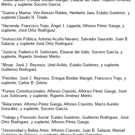
Mérito, y suplente Socorro García.
"Guerra y Marina: Vito Alessio Robles, Heriberto Jara, Eulalio Gutiérrez, y
suplente Claudio N. Tirado.
"Hacienda: Francisco Trejo, Ángel J. Lagarda, Alfonso Pérez Gasga, y
suplente, José Ortiz Rodríguez.
"Instrucción Pública: Antonio Acuña Navarro, Salvador Saucedo, Juan B.
Salazar, y suplente José Ortiz Rodríguez.
"Justicia: Federico N. Solórzano, Eleazar del Valle, Socorro García, y
suplente, Ruperto Jiménez Mérito.
"Minas: José J. Reynoso, Uriel Avilés, Eulalio Gutiérrez, y suplente
Guillermo Rodríguez.
"Petróleo: José J. Reynoso, Enrique Bordes Mangel, Francisco Trejo, y
suplente, Carlos B. Zetina.
"Puntos Constitucionales: Alfonso Cravioto, Alfonso Pérez Gasga, José
Luis Solórzano, y suplente, Ruperto Jiménez Mérito.
"Relaciones: Alfonso Pérez Gasga, Alfonso Cravioto, Marco Aurelio
González, y suplente, Socorro García.
"Trabajo y Previsión Social: Eulalio Gutiérrez, Guillermo Rodríguez, José
Ortiz Rodríguez, y suplente, Alfonso Pérez Gasga.
"Universidad y Bellas Artes: Alfonso Cravioto, Juan B. Salazar, Manuel
Gutiérrez de Velasco, y suplente, Marco Aurelio González.