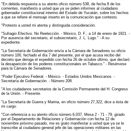
"En debida respuesta a su atento oficio número 538, de fecha 8 de los
corrientes, manifiesto a usted que ya se piden informes al ciudadano
gobernador constitucional interino del Estado de Yucatán, sobre los hechos
a que se refiere el mensaje inserto en la comunicación que contesto.
"Protesto a usted mi atenta y distinguida consideración.
"Sufragio Efectivo. No Reelección. - México, D. F., a 14 de enero de 1921. -
Por ausencia del secretario, el subsecretario, J. L. Lugo." - A su
expediente.
"La Secretaría de Gobernación envía a la Cámara de Senadores su oficio
número 100, fechado el día 7 del presente, por el que acusa recibo del
decreto que deroga el expedido con fecha 26 de octubre último, que declaró
la desaparición de los poderes constitucionales en Tabasco." - Resérvese
para la Cámara de Senadores.
"Poder Ejecutivo Federal. - México. - Estados Unidos Mexicanos. -
Secretaría de Gobernación. - Número 208.
"A los ciudadanos secretarios de la Comisión Permanente del H. Congreso
de la Unión. - Presente.
"La Secretaría de Guerra y Marina, en oficio número 27,322, dice a ésta de
mi cargo:
"Con referencia a su atento oficio número 6,037, Mesa 2 - 71 - 79, girado
por el Departamento de Relaciones y Gobernación con fecha 12 de
noviembre próximo pasado, me es grato manifestar a usted que ya se le
transcribe al ciudadano general jefe de las operaciones militares en las