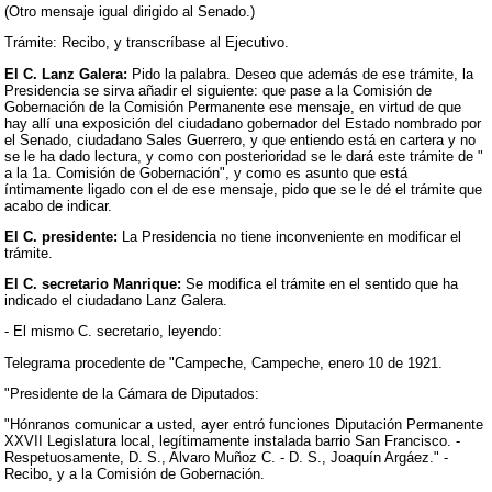
(Otro mensaje igual dirigido al Senado.)
Trámite: Recibo, y transcríbase al Ejecutivo.
El C. Lanz Galera:
Pido la palabra. Deseo que además de ese trámite, la
Presidencia se sirva añadir el siguiente: que pase a la Comisión de
Gobernación de la Comisión Permanente ese mensaje, en virtud de que
hay allí una exposición del ciudadano gobernador del Estado nombrado por
el Senado, ciudadano Sales Guerrero, y que entiendo está en cartera y no
se le ha dado lectura, y como con posterioridad se le dará este trámite de "
a la 1a. Comisión de Gobernación", y como es asunto que está
íntimamente ligado con el de ese mensaje, pido que se le dé el trámite que
acabo de indicar.
El C. presidente:
La Presidencia no tiene inconveniente en modificar el
trámite.
El C. secretario Manrique:
Se modifica el trámite en el sentido que ha
indicado el ciudadano Lanz Galera.
- El mismo C. secretario, leyendo:
Telegrama procedente de "Campeche, Campeche, enero 10 de 1921.
"Presidente de la Cámara de Diputados:
"Hónranos comunicar a usted, ayer entró funciones Diputación Permanente
XXVII Legislatura local, legítimamente instalada barrio San Francisco. -
Respetuosamente, D. S., Alvaro Muñoz C. - D. S., Joaquín Argáez." -
Recibo, y a la Comisión de Gobernación.