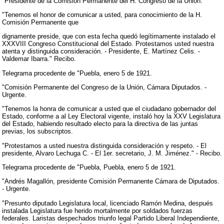
"Presidente de la Comisión Permanente del H. Congreso de la Unión.
"Tenemos el honor de comunicar a usted, para conocimiento de la H.
Comisión Permanente que
dignamente preside, que con esta fecha quedó legítimamente instalado el
XXXVIII Congreso Constitucional del Estado. Protestamos usted nuestra
atenta y distinguida consideración. - Presidente, E. Martínez Celis. -
Valdemar Ibarra." Recibo.
Telegrama procedente de "Puebla, enero 5 de 1921.
"Comisión Permanente del Congreso de la Unión, Cámara Diputados. -
Urgente.
"Tenemos la honra de comunicar a usted que el ciudadano gobernador del
Estado, conforme a al Ley Electoral vigente, instaló hoy la XXV Legislatura
del Estado, habiendo resultado electo para la directiva de las juntas
previas, los subscriptos.
"Protestamos a usted nuestra distinguida consideración y respeto. - El
presidente, Alvaro Lechuga C. - El 1er. secretario, J. M. Jiménez." - Recibo.
Telegrama procedente de "Puebla, Puebla, enero 5 de 1921.
"Andrés Magallón, presidente Comisión Permanente Cámara de Diputados.
- Urgente.
"Presunto diputado Legislatura local, licenciado Ramón Medina, después
instalada Legislatura fue herido mortalmente por soldados fuerzas
federales. Laristas despechados triunfo legal Partido Liberal Independiente,