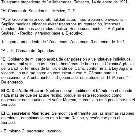
Telegrama procedente de "Villahermosa, Tabasco, 14 de enero de 1921.
"H. Cámara de Senadores. - México, D. F.
"Ayer Gobierno éste decretó nulidad actos míos Gobierno provisional. -
Suplico medidas eficaces evitar trastornos mi reputación, intereses
creados, derechos adquiridos público. Respetuosamente . - P. Aguilar
Suárez." - Recibo, y transcríbase al Ejecutivo.
Telegrama procedente de "Zacatecas. Zacatecas, 3 de enero de 1921.
"A la H. Cámara de Diputados:
"El Gobierno de mi cargo acaba de dar posesión a veintinueve individuos,
de nueve mil seiscientas setenta hectáreas de tierra en la Colonia Agrícola
del Saladillo, terrenos de la Hacienda del Carro, conforme a la Ley Agraria
vigente. Lo que me honro en comunicar a esa H. Cámara para su
conocimiento. Atentamente. - El gobernador constitucional, D. Moreno." -
De enterado.
El C. Del Valle Eleazar:
Suplico que se modifique el trámite en el sentido
nada más de que se acuse recibo, porque no está reconocido como
gobernador constitucional el señor Moreno; el conflicto está pendiente en el
Senado.
El C. secretario Manrique:
Se modifica el trámite por las mismas razones
anteriores, cambiándolo en esta forma: Recibo, y resérvese para el
Senado.
- El mismo C. secretario, leyendo: