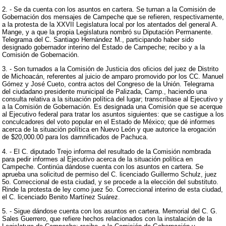
2. - Se da cuenta con los asuntos en cartera. Se turnan a la Comisión de
Gobernación dos mensajes de Campeche que se refieren, respectivamente,
a la protesta de la XXVII Legislatura local por los atentados del general A.
Mange, y a que la propia Legislatura nombró su Diputación Permanente.
Telegrama del C. Santiago Hernández M., participando haber sido
designado gobernador interino del Estado de Campeche; recibo y a la
Comisión de Gobernación.
3. - Son turnados a la Comisión de Justicia dos oficios del juez de Distrito
de Michoacán, referentes al juicio de amparo promovido por los CC. Manuel
Gómez y José Cueto, contra actos del Congreso de la Unión. Telegrama
del ciudadano presidente municipal de Palizada, Camp., haciendo una
consulta relativa a la situación política del lugar; transcríbase al Ejecutivo y
a la Comisión de Gobernación. Es designada una Comisión que se acerque
al Ejecutivo federal para tratar los asuntos siguientes: que se castigue a los
conculcadores del voto popular en el Estado de México; que dé informes
acerca de la situación política en Nuevo León y que autorice la erogación
de $20,000.00 para los damnificados de Pachuca.
4. - El C. diputado Trejo informa del resultado de la Comisión nombrada
para pedir informes al Ejecutivo acerca de la situación política en
Campeche. Continúa dándose cuenta con los asuntos en cartera. Se
aprueba una solicitud de permiso del C. licenciado Guillermo Schulz, juez
5o. Correccional de esta ciudad, y se procede a la elección del substituto.
Rinde la protesta de ley como juez 5o. Correccional interino de esta ciudad,
el C. licenciado Benito Martínez Suárez.
5. - Sigue dándose cuenta con los asuntos en cartera. Memorial del C. G.
Sales Guerrero, que refiere hechos relacionados con la instalación de la