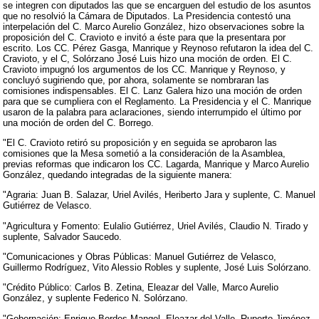
se integren con diputados las que se encarguen del estudio de los asuntos
que no resolvió la Cámara de Diputados. La Presidencia contestó una
interpelación del C. Marco Aurelio González, hizo observaciones sobre la
proposición del C. Cravioto e invitó a éste para que la presentara por
escrito. Los CC. Pérez Gasga, Manrique y Reynoso refutaron la idea del C.
Cravioto, y el C, Solórzano José Luis hizo una moción de orden. El C.
Cravioto impugnó los argumentos de los CC. Manrique y Reynoso, y
concluyó sugiriendo que, por ahora, solamente se nombraran las
comisiones indispensables. El C. Lanz Galera hizo una moción de orden
para que se cumpliera con el Reglamento. La Presidencia y el C. Manrique
usaron de la palabra para aclaraciones, siendo interrumpido el último por
una moción de orden del C. Borrego.
"El C. Cravioto retiró su proposición y en seguida se aprobaron las
comisiones que la Mesa sometió a la consideración de la Asamblea,
previas reformas que indicaron los CC. Lagarda, Manrique y Marco Aurelio
González, quedando integradas de la siguiente manera:
"Agraria: Juan B. Salazar, Uriel Avilés, Heriberto Jara y suplente, C. Manuel
Gutiérrez de Velasco.
"Agricultura y Fomento: Eulalio Gutiérrez, Uriel Avilés, Claudio N. Tirado y
suplente, Salvador Saucedo.
"Comunicaciones y Obras Públicas: Manuel Gutiérrez de Velasco,
Guillermo Rodríguez, Vito Alessio Robles y suplente, José Luis Solórzano.
"Crédito Público: Carlos B. Zetina, Eleazar del Valle, Marco Aurelio
González, y suplente Federico N. Solórzano.
"Gobernación: Enrique Bordes Mangel, Eleazar del Valle, Ruperto Jiménez