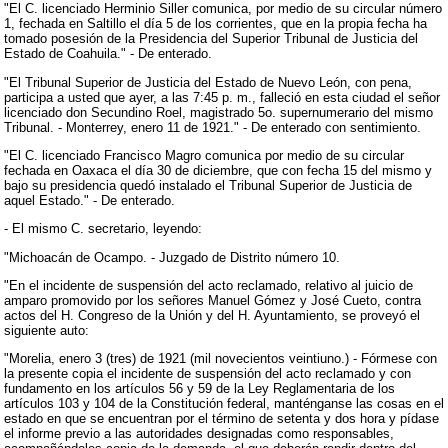
"El C. licenciado Herminio Siller comunica, por medio de su circular número
1, fechada en Saltillo el día 5 de los corrientes, que en la propia fecha ha
tomado posesión de la Presidencia del Superior Tribunal de Justicia del
Estado de Coahuila." - De enterado.
"El Tribunal Superior de Justicia del Estado de Nuevo León, con pena,
participa a usted que ayer, a las 7:45 p. m., falleció en esta ciudad el señor
licenciado don Secundino Roel, magistrado 5o. supernumerario del mismo
Tribunal. - Monterrey, enero 11 de 1921." - De enterado con sentimiento.
"El C. licenciado Francisco Magro comunica por medio de su circular
fechada en Oaxaca el día 30 de diciembre, que con fecha 15 del mismo y
bajo su presidencia quedó instalado el Tribunal Superior de Justicia de
aquel Estado." - De enterado.
- El mismo C. secretario, leyendo:
"Michoacán de Ocampo. - Juzgado de Distrito número 10.
"En el incidente de suspensión del acto reclamado, relativo al juicio de
amparo promovido por los señores Manuel Gómez y José Cueto, contra
actos del H. Congreso de la Unión y del H. Ayuntamiento, se proveyó el
siguiente auto:
"Morelia, enero 3 (tres) de 1921 (mil novecientos veintiuno.) - Fórmese con
la presente copia el incidente de suspensión del acto reclamado y con
fundamento en los artículos 56 y 59 de la Ley Reglamentaria de los
artículos 103 y 104 de la Constitución federal, manténganse las cosas en el
estado en que se encuentran por el término de setenta y dos hora y pídase
el informe previo a las autoridades designadas como responsables,