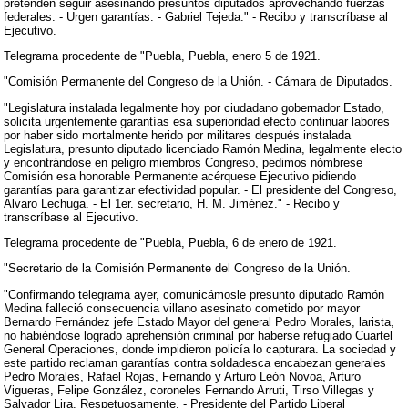
pretenden seguir asesinando presuntos diputados aprovechando fuerzas
federales. - Urgen garantías. - Gabriel Tejeda." - Recibo y transcríbase al
Ejecutivo.
Telegrama procedente de "Puebla, Puebla, enero 5 de 1921.
"Comisión Permanente del Congreso de la Unión. - Cámara de Diputados.
"Legislatura instalada legalmente hoy por ciudadano gobernador Estado,
solicita urgentemente garantías esa superioridad efecto continuar labores
por haber sido mortalmente herido por militares después instalada
Legislatura, presunto diputado licenciado Ramón Medina, legalmente electo
y encontrándose en peligro miembros Congreso, pedimos nómbrese
Comisión esa honorable Permanente acérquese Ejecutivo pidiendo
garantías para garantizar efectividad popular. - El presidente del Congreso,
Alvaro Lechuga. - El 1er. secretario, H. M. Jiménez." - Recibo y
transcríbase al Ejecutivo.
Telegrama procedente de "Puebla, Puebla, 6 de enero de 1921.
"Secretario de la Comisión Permanente del Congreso de la Unión.
"Confirmando telegrama ayer, comunicámosle presunto diputado Ramón
Medina falleció consecuencia villano asesinato cometido por mayor
Bernardo Fernández jefe Estado Mayor del general Pedro Morales, larista,
no habiéndose logrado aprehensión criminal por haberse refugiado Cuartel
General Operaciones, donde impidieron policía lo capturara. La sociedad y
este partido reclaman garantías contra soldadesca encabezan generales
Pedro Morales, Rafael Rojas, Fernando y Arturo León Novoa, Arturo
Vigueras, Felipe González, coroneles Fernando Arruti, Tirso Villegas y
Salvador Lira. Respetuosamente. - Presidente del Partido Liberal