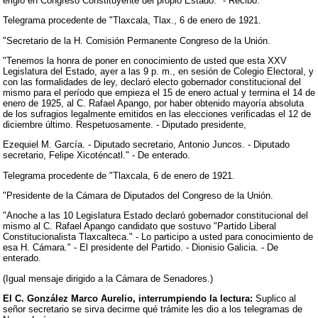
erigió en Congreso Constituyente del propio Estado." - Recibo.
Telegrama procedente de "Tlaxcala, Tlax., 6 de enero de 1921.
"Secretario de la H. Comisión Permanente Congreso de la Unión.
"Tenemos la honra de poner en conocimiento de usted que esta XXV
Legislatura del Estado, ayer a las 9 p. m., en sesión de Colegio Electoral, y
con las formalidades de ley, declaró electo gobernador constitucional del
mismo para el período que empieza el 15 de enero actual y termina el 14 de
enero de 1925, al C. Rafael Apango, por haber obtenido mayoría absoluta
de los sufragios legalmente emitidos en las elecciones verificadas el 12 de
diciembre último. Respetuosamente. - Diputado presidente,
Ezequiel M. García. - Diputado secretario, Antonio Juncos. - Diputado
secretario, Felipe Xicoténcatl." - De enterado.
Telegrama procedente de "Tlaxcala, 6 de enero de 1921.
"Presidente de la Cámara de Diputados del Congreso de la Unión.
"Anoche a las 10 Legislatura Estado declaró gobernador constitucional del
mismo al C. Rafael Apango candidato que sostuvo "Partido Liberal
Constitucionalista Tlaxcalteca." - Lo participo a usted para conocimiento de
esa H. Cámara." - El presidente del Partido. - Dionisio Galicia. - De
enterado.
(Igual mensaje dirigido a la Cámara de Senadores.)
El C. González Marco Aurelio, interrumpiendo la lectura:
Suplico al
señor secretario se sirva decirme qué trámite les dio a los telegramas de