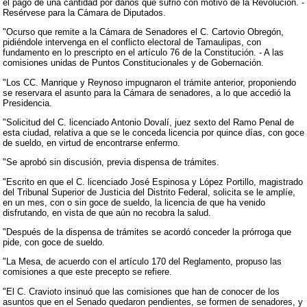
el pago de una cantidad por daños que sufrió con motivo de la Revolución. -
Resérvese para la Cámara de Diputados.
"Ocurso que remite a la Cámara de Senadores el C. Cartovio Obregón,
pidiéndole intervenga en el conflicto electoral de Tamaulipas, con
fundamento en lo prescripto en el artículo 76 de la Constitución. - A las
comisiones unidas de Puntos Constitucionales y de Gobernación.
"Los CC. Manrique y Reynoso impugnaron el trámite anterior, proponiendo
se reservara el asunto para la Cámara de senadores, a lo que accedió la
Presidencia.
"Solicitud del C. licenciado Antonio Dovalí, juez sexto del Ramo Penal de
esta ciudad, relativa a que se le conceda licencia por quince días, con goce
de sueldo, en virtud de encontrarse enfermo.
"Se aprobó sin discusión, previa dispensa de trámites.
"Escrito en que el C. licenciado José Espinosa y López Portillo, magistrado
del Tribunal Superior de Justicia del Distrito Federal, solicita se le amplíe,
en un mes, con o sin goce de sueldo, la licencia de que ha venido
disfrutando, en vista de que aún no recobra la salud.
"Después de la dispensa de trámites se acordó conceder la prórroga que
pide, con goce de sueldo.
"La Mesa, de acuerdo con el artículo 170 del Reglamento, propuso las
comisiones a que este precepto se refiere.
"El C. Cravioto insinuó que las comisiones que han de conocer de los
asuntos que en el Senado quedaron pendientes, se formen de senadores, y