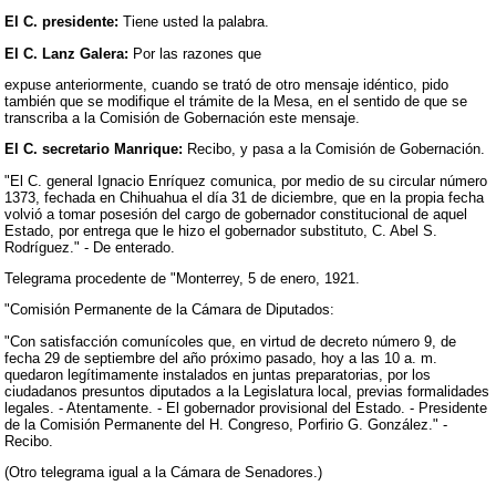
El C. presidente:
Tiene usted la palabra.
El C. Lanz Galera:
Por las razones que
expuse anteriormente, cuando se trató de otro mensaje idéntico, pido
también que se modifique el trámite de la Mesa, en el sentido de que se
transcriba a la Comisión de Gobernación este mensaje.
El C. secretario Manrique:
Recibo, y pasa a la Comisión de Gobernación.
"El C. general Ignacio Enríquez comunica, por medio de su circular número
1373, fechada en Chihuahua el día 31 de diciembre, que en la propia fecha
volvió a tomar posesión del cargo de gobernador constitucional de aquel
Estado, por entrega que le hizo el gobernador substituto, C. Abel S.
Rodríguez." - De enterado.
Telegrama procedente de "Monterrey, 5 de enero, 1921.
"Comisión Permanente de la Cámara de Diputados:
"Con satisfacción comunícoles que, en virtud de decreto número 9, de
fecha 29 de septiembre del año próximo pasado, hoy a las 10 a. m.
quedaron legítimamente instalados en juntas preparatorias, por los
ciudadanos presuntos diputados a la Legislatura local, previas formalidades
legales. - Atentamente. - El gobernador provisional del Estado. - Presidente
de la Comisión Permanente del H. Congreso, Porfirio G. González." -
Recibo.
(Otro telegrama igual a la Cámara de Senadores.)