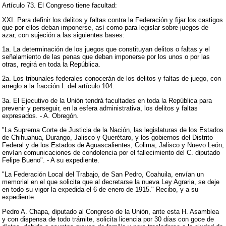
Artículo 73. El Congreso tiene facultad:
XXI. Para definir los delitos y faltas contra la Federación y fijar los castigos
que por ellos deban imponerse, así como para legislar sobre juegos de
azar, con sujeción a las siguientes bases:
1a. La determinación de los juegos que constituyan delitos o faltas y el
señalamiento de las penas que deban imponerse por los unos o por las
otras, regirá en toda la República.
2a. Los tribunales federales conocerán de los delitos y faltas de juego, con
arreglo a la fracción I. del artículo 104.
3a. El Ejecutivo de la Unión tendrá facultades en toda la República para
prevenir y perseguir, en la esfera administrativa, los delitos y faltas
expresados. - A. Obregón.
"La Suprema Corte de Justicia de la Nación, las legislaturas de los Estados
de Chihuahua, Durango, Jalisco y Querétaro, y los gobiernos del Distrito
Federal y de los Estados de Aguascalientes, Colima, Jalisco y Nuevo León,
envían comunicaciones de condolencia por el fallecimiento del C. diputado
Felipe Bueno". - A su expediente.
"La Federación Local del Trabajo, de San Pedro, Coahuila, envían un
memorial en el que solicita que al decretarse la nueva Ley Agraria, se deje
en todo su vigor la expedida el 6 de enero de 1915." Recibo, y a su
expediente.
Pedro A. Chapa, diputado al Congreso de la Unión, ante esta H. Asamblea
y con dispensa de todo trámite, solicita licencia por 30 días con goce de