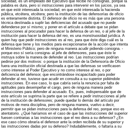
sociedad, es un empleado del Ejecutivo que recibe no consignas, porque la
palabra es dura, pero sí instrucciones para intervenir en los juicios, ya sea
en que esté interesada la sociedad, en que esté interesada la hacienda
pública, etcétera, etcétera; pero la institución de las defensorías de oficio
es enteramente distinta. El defensor de oficio no es más que una persona
técnica destinada a suplir las deficiencias del acusado que no puede
defenderse por sí mismo; y poner en el artículo a debate que se pidan
instrucciones al procurador para hacer la defensa de un reo, o al jefe de la
institución para hacer la defensa del reo, es una monstruosidad jurídica. A
quien hay que pedir instrucciones es al reo, para que éste diga cuál es la
defensa que tiene y los medios para excepcionarse de la acción que intenta
el Ministerio Público; pero de ninguna manera acudir pidiendo consigna. -
porque eso sí sería consigna- al jefe de defensores, para que éste le
instruya sobre la manera de defender al reo. Las instrucciones podrían
pedirse por dos motivos: o porque la institución de la Defensoría de Oficio
fuera una institución oficial destinada a que las defensas se verificasen
como interese al Poder Ejecutivo y no como interese al reo, o por
deficiencia del defensor, que encontrándose incapacitado para poder
defender al reo, tuviese que acudir en consulta a su superior pidiéndole
instrucciones. En ese caso, lo que cabría sería la renuncia por falta de
aptitudes para desempeñar el cargo, pero de ninguna manera pedir
instrucciones para defender al acusado. Es, pues, indispensable que de
este artículo se suprima la parte que se refiere a pedir instrucciones al jefe
de la institución de defensores; puede quedar lo demás del artículo por
motivos de mera disciplina, pero de ninguna manera, vuelvo a decir,
permitir que se pidan instrucciones para la defensa del reo, porque eso es
atentatorio. ¿Qué haríamos en el caso de que las instrucciones del superior
fuesen contrarias a las instrucciones que el reo diera a su defensor? ¿En
ese caso cómo obraría el defensor ante la orden recibida de su superior y
las instrucciones dadas por su defenso? Indudablemente, o faltaría a su