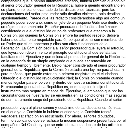
compañeros que la habían duramente atacado, hubiera también querido oír
al señor procurador general de la República; hubiera querido encontrarlo en
su plano, en el plano levantado de las discusiones técnicas; pero las
declaraciones del señor procurador sólo destilan violencia, sólo destilan
apasionamiento. Parece que las redactó considerándose algo así como un
pequeño poder soberano, como un jefe de un pequeño Gabinete dentro de
un régimen parlamentario. El señor procurador de Justicia debió haber
considerado que el distinguido grupo de profesores que atacaron a la
Comisión, por quienes la Comisión siempre ha sentido respeto, debiera
haber sido altamente respetable para él, porque ellos sí son miembros de
un Poder que sí es soberano y ellos son altos funcionarios de la
Federación. La Comisión pediría al señor procurador que leyera el artículo,
que leyera con detenimiento el precepto constitucional que señala las
facultades del Ejecutivo y que coloca al procurador general de la República
en la categoría de un simple empleado que puede ser removido en
cualquier tiempo y libremente. Debió haber considerado el señor procurador
general de la República, que la Comisión estudia una ley, no para ahora, ni
para mañana, que puede estar en la primera magistratura el ciudadano
Obregón o el distinguido revolucionario Neri; la Comisión pretende cuando
menos legislar para el porvenir y dentro de nuestro sistema constitucional.
El procurador general de la República es, como alguien lo dijo el
instrumento más seguro en manos del Ejecutivo, el empleado que por las
circunstancias de nuestra ley se encuentra en las condiciones más seguras
de ser instrumento ciego del presidente de la República. Cuando el señor
procurador vaya al plano sereno y ecuánime de las discusiones técnicas,
en el que ya la Comisión lo hubiera querido ver, la Comisión tendrá
verdadera satisfacción en escucharlo. Por ahora, señores diputados,
termino suplicando que se rechace la moción suspensiva presentada por el
compañero Del Castillo y que se entre de plano al debate de los artículos