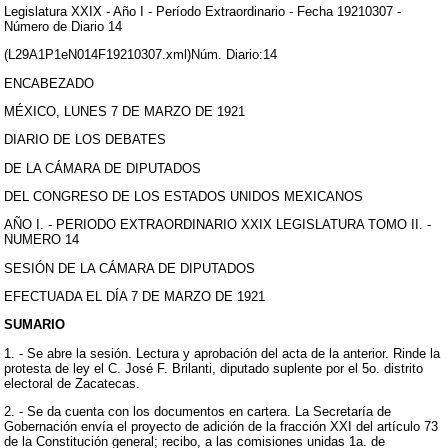
Legislatura XXIX - Año I - Período Extraordinario - Fecha 19210307 -
Número de Diario 14
(L29A1P1eN014F19210307.xml)Núm. Diario:14
ENCABEZADO
MÉXICO, LUNES 7 DE MARZO DE 1921
DIARIO DE LOS DEBATES
DE LA CÁMARA DE DIPUTADOS
DEL CONGRESO DE LOS ESTADOS UNIDOS MEXICANOS
AÑO I. - PERIODO EXTRAORDINARIO XXIX LEGISLATURA TOMO II. -
NUMERO 14
SESIÓN DE LA CÁMARA DE DIPUTADOS
EFECTUADA EL DÍA 7 DE MARZO DE 1921
SUMARIO
1. - Se abre la sesión. Lectura y aprobación del acta de la anterior. Rinde la
protesta de ley el C. José F. Brilanti, diputado suplente por el 5o. distrito
electoral de Zacatecas.
2. - Se da cuenta con los documentos en cartera. La Secretaría de
Gobernación envía el proyecto de adición de la fracción XXI del artículo 73
de la Constitución general; recibo, a las comisiones unidas 1a. de