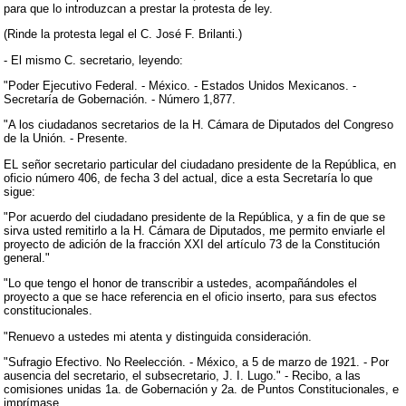
para que lo introduzcan a prestar la protesta de ley.
(Rinde la protesta legal el C. José F. Brilanti.)
- El mismo C. secretario, leyendo:
"Poder Ejecutivo Federal. - México. - Estados Unidos Mexicanos. -
Secretaría de Gobernación. - Número 1,877.
"A los ciudadanos secretarios de la H. Cámara de Diputados del Congreso
de la Unión. - Presente.
EL señor secretario particular del ciudadano presidente de la República, en
oficio número 406, de fecha 3 del actual, dice a esta Secretaría lo que
sigue:
"Por acuerdo del ciudadano presidente de la República, y a fin de que se
sirva usted remitirlo a la H. Cámara de Diputados, me permito enviarle el
proyecto de adición de la fracción XXI del artículo 73 de la Constitución
general."
"Lo que tengo el honor de transcribir a ustedes, acompañándoles el
proyecto a que se hace referencia en el oficio inserto, para sus efectos
constitucionales.
"Renuevo a ustedes mi atenta y distinguida consideración.
"Sufragio Efectivo. No Reelección. - México, a 5 de marzo de 1921. - Por
ausencia del secretario, el subsecretario, J. I. Lugo." - Recibo, a las
comisiones unidas 1a. de Gobernación y 2a. de Puntos Constitucionales, e
imprímase.