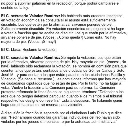
no podría suprimir palabras en la redacción, porque podría cambiarse el
sentido de la ley.
El C. secretario Valadez Ramírez:
No habiendo más oradores inscriptos,
en votación económica se consulta si el asunto está suficientemente
discutido. Los que estén por la afirmativa, sírvanse ponerse de pie.
Suficientemente discutido. En votación económica se pregunta si ha lugar
a votar la fracción que se acaba de discutir. Los que estén por la afirmativa,
sírvanse ponerse de pie. (Voces: ¿Cómo queda?) Como está. No hay
mayoría de pie. (Voces: ¡Sí hay!)
El C. Llaca:
Reclamo la votación.
El C. secretario Valadez Ramírez:
Se repite la votación. Los que estén
por la afirmativa, sírvanse ponerse de pie. Hay mayoría de pie. (Voces: ¡No
hay!)Habiendo sido reclamada la votación, se nombra en comisión para que
cuenten a los que están, sentados a los ciudadanos Gómez Carlos y Soto
José M., y para contar a los que están parados, a los ciudadanos Padilla y
Vicencio. (Se hace el recuento.) Las comisiones informan que hay mayoría
de ciudadanos diputados que no están de pie. Por lo tanto, no ha lugar a
votar. Vuelve la fracción a la Comisión para su reforma. La Comisión
presenta reformada la fracción en los siguientes términos: "Defender a los
reos que no tengan defensor particular, cuando ellos mismos o el tribunal
respectivo los designe con ese fin." Esta a discusión. No habiendo quien
haga uso de la palabra, se reserva para votación.
A discusión la fracción V separada por el ciudadano Laris Rubio que dice
así: "Pedir amparo cuando las garantías individuales del reo hayan sido
violadas por los jueces o tribunales, o por la autoridad administrativa."