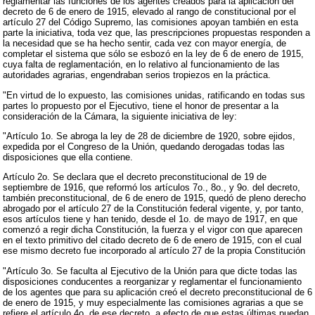
reglamentar las funciones de los agentes creados para la aplicación del
decreto de 6 de enero de 1915, elevado al rango de constitucional por el
artículo 27 del Código Supremo, las comisiones apoyan también en esta
parte la iniciativa, toda vez que, las prescripciones propuestas responden a
la necesidad que se ha hecho sentir, cada vez con mayor energía, de
completar el sistema que sólo se esbozó en la ley de 6 de enero de 1915,
cuya falta de reglamentación, en lo relativo al funcionamiento de las
autoridades agrarias, engendraban serios tropiezos en la práctica.
"En virtud de lo expuesto, las comisiones unidas, ratificando en todas sus
partes lo propuesto por el Ejecutivo, tiene el honor de presentar a la
consideración de la Cámara, la siguiente iniciativa de ley:
"Artículo 1o. Se abroga la ley de 28 de diciembre de 1920, sobre ejidos,
expedida por el Congreso de la Unión, quedando derogadas todas las
disposiciones que ella contiene.
Artículo 2o. Se declara que el decreto preconstitucional de 19 de
septiembre de 1916, que reformó los artículos 7o., 8o., y 9o. del decreto,
también preconstitucional, de 6 de enero de 1915, quedó de pleno derecho
abrogado por el artículo 27 de la Constitución federal vigente, y, por tanto,
esos artículos tiene y han tenido, desde el 1o. de mayo de 1917, en que
comenzó a regir dicha Constitución, la fuerza y el vigor con que aparecen
en el texto primitivo del citado decreto de 6 de enero de 1915, con el cual
ese mismo decreto fue incorporado al artículo 27 de la propia Constitución
"Artículo 3o. Se faculta al Ejecutivo de la Unión para que dicte todas las
disposiciones conducentes a reorganizar y reglamentar el funcionamiento
de los agentes que para su aplicación creó el decreto preconstitucional de 6
de enero de 1915, y muy especialmente las comisiones agrarias a que se
refiere el artículo 4o. de ese decreto, a efecto de que estas últimas puedan