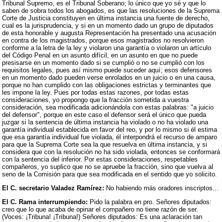
Tribunal Supremo, es el Tribunal Soberano; lo único que yo sé y que lo
saben de sobra todos los abogados, es que las resoluciones de la Suprema
Corte de Justicia constituyen en última instancia una fuente de derecho,
cual es la jurisprudencia, y si en un momento dado un grupo de diputados
de esta honorable y augusta Representación ha presentado una acusación
en contra de los magistrados, porque esos magistrados no resolvieron
conforme a la letra de la ley y violaron una garantía o violaron un artículo
del Código Penal en un asunto difícil, en un asunto en que no puede
presisarse en un momento dado si se cumplió o no se cumplió con los
requisitos legales, pues así mismo puede suceder aquí; esos defensores
en un momento dado pueden verse enrolados en un juicio o en una causa,
porque no han cumplido con las obligaciones estrictas y terminantes que
les impone la ley. Pues por todas estas razones, por todas estas
consideraciones, yo propongo que la fracción sometida a vuestra
consideración, sea modificada adicionándola con estas palabras: "a juicio
del defensor", porque en este caso el defensor será el único que pueda
juzgar si la sentencia de última instancia ha violado o no ha violado una
garantía individual establecida en favor del reo, y por lo mismo si él estima
que esa garantía individual fue violada, él interpondrá el recurso de amparo
para que la Suprema Corte sea la que resuelva en última instancia, y si
considera que con la resolución no ha sido violada, entonces se conformará
con la sentencia del inferior. Por estas consideraciones, respetables
compañeros, yo suplico que no se apruebe la fracción, sino que vuelva al
seno de la Comisión para que sea modificada en el sentido que yo solicito.
El C. secretario Valadez Ramírez:
No habiendo más oradores inscriptos...
El C. Rama interrumpiendo:
Pido la palabra en pro. Señores diputados:
creo que lo que acaba de opinar el compañero no tiene razón de ser.
(Voces: ¡Tribuna! ¡Tribuna!) Señores diputados: Es una aclaración tan