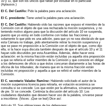
10 y 11, que son los únicos que faltan por estudiar en lo particular.
(Aplausos.)
El C. Del Castillo:
Pido la palabra para una aclaración.
El C. presidente:
Tiene usted la palabra para una aclaración.
El C. Del Castillo:
Habiendo oído las razones que expuso el miembro de la
Comisión con el objeto de que sea rechazada la moción suspensiva, y no
teniendo motivo alguno para que la discusión del artículo 10 se suspenda,
puesto que yo estoy en todo conforme con todas las fracciones y
solamente lo que pido es una adición, para que yo no sea obstáculo de que
esta Cámara no trabaje, pido atentamente retirar la moción suspensiva y
que se pase mi proposición a la Comisión con el objeto de que, como dijo
ella, si la hace suya discuta también después de que el artículo 10 y el 11
hayan sido discutidos por esta Asamblea. Además, debo hacer esta
aclaración: en la misma fracción están incluídas ya aquella otra proposición
a que se refería el señor miembro de la Comisión y que consiste en obligar
a los defensores de oficio a que éstos concurran diariamente a las horas de
oficina de los tribunales; de manera que en la misma fracción están
incluídas mi proposición y aquella a que se refirió el señor miembro de la
Comisión.
El C. secretario Valadez Ramírez:
Habiendo solicitado el autor de la
moción suspensiva licencia para retirarla, en votación económica se
consulta si se concede. Los que estén por la afirmativa, sírvanse ponerse
de pie. Sí se concede. Continúa la discusión del artículo 10. Los
ciudadanos diputados que deseen hacer uso de la palabra, sírvanse pasar
a inscribirse. (Voces: ¡Que se lea!) Dice así:
Artículo 10. Son obligaciones de los defensores: