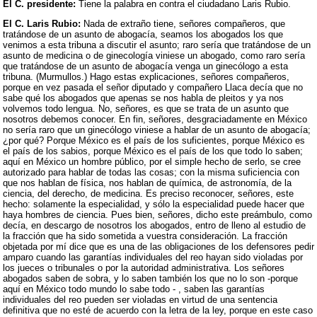
El C. presidente:
Tiene la palabra en contra el ciudadano Laris Rubio.
El C. Laris Rubio:
Nada de extraño tiene, señores compañeros, que
tratándose de un asunto de abogacía, seamos los abogados los que
venimos a esta tribuna a discutir el asunto; raro sería que tratándose de un
asunto de medicina o de ginecología viniese un abogado, como raro sería
que tratándose de un asunto de abogacía venga un ginecólogo a esta
tribuna. (Murmullos.) Hago estas explicaciones, señores compañeros,
porque en vez pasada el señor diputado y compañero Llaca decía que no
sabe qué los abogados que apenas se nos habla de pleitos y ya nos
volvemos todo lengua. No, señores, es que se trata de un asunto que
nosotros debemos conocer. En fin, señores, desgraciadamente en México
no sería raro que un ginecólogo viniese a hablar de un asunto de abogacía;
¿por qué? Porque México es el país de los suficientes, porque México es
el país de los sabios, porque México es el país de los que todo lo saben;
aquí en México un hombre público, por el simple hecho de serlo, se cree
autorizado para hablar de todas las cosas; con la misma suficiencia con
que nos hablan de física, nos hablan de química, de astronomía, de la
ciencia, del derecho, de medicina. Es preciso reconocer, señores, este
hecho: solamente la especialidad, y sólo la especialidad puede hacer que
haya hombres de ciencia. Pues bien, señores, dicho este preámbulo, como
decía, en descargo de nosotros los abogados, entro de lleno al estudio de
la fracción que ha sido sometida a vuestra consideración. La fracción
objetada por mí dice que es una de las obligaciones de los defensores pedir
amparo cuando las garantías individuales del reo hayan sido violadas por
los jueces o tribunales o por la autoridad administrativa. Los señores
abogados saben de sobra, y lo saben también los que no lo son -porque
aquí en México todo mundo lo sabe todo - , saben las garantías
individuales del reo pueden ser violadas en virtud de una sentencia
definitiva que no esté de acuerdo con la letra de la ley, porque en este caso