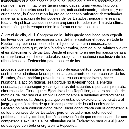
limitaciones que son consecuencia ineludible del sistema federativo que
nos rige. Tales limitaciones tienen como causa, unas veces, la propia
naturaleza de ciertos asuntos que son, indiscutiblemente, federales, y en
otros casos, la Constitución ha creído necesario substraer determinadas
materias a la acción de los poderes de los Estados, porque interesan a
toda la República, aunque no sean propiamente federales. En esta última
restricción queda comprendida la reforma que se consulta.
A virtud de ella, el H. Congreso de la Unión queda facultado para expedir
las leyes que fueren necesarias para definir y castigar el juego en toda la
República y, por ende, conceder al Ejecutivo la suma necesaria de
atribuciones para que, en la vía administrativa, persiga a los tahúres y evite
el establecimiento de garitos. Desde el momento en que los juegos de azar
se transforman en delitos federales, surge la competencia exclusiva de los
tribunales de la Federación para conocer de los
procesos que se instruyan con motivo de esos delitos; pues si en sentido
contrario se admitiese la competencia concurrente de los tribunales de los
Estados, éstos podrían prevenir en las causas respectivas y hacer
nugatoria la acción federal, sea porque no tuviesen toda la energía
necesaria para perseguir y castigar a los delincuentes o por cualquiera otra
circunstancia. Cierto que el Ejecutivo de la República, en la exposición de
motivos del decreto que amplió la convocatoria a sesiones extraordinarias
del Congreso de la Unión, para que en éstas se expidiera la ley relativa al
juego, expresó la idea de que la competencia de los tribunales de la
Federación para castigar dicho delito, sería concurrente con la competencia
de los tribunales de los Estados; pero un estudio más detenido del
problema social y político, formó la convicción de que es necesario dar una
competencia exclusiva a los tribunales de la Federación para que el juego
se castigue con toda energía en la República.