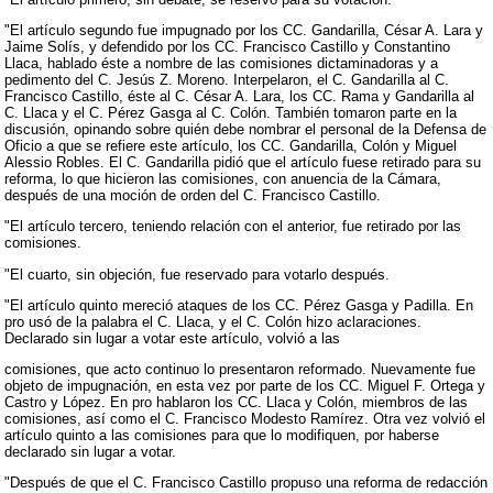
"El artículo segundo fue impugnado por los CC. Gandarilla, César A. Lara y
Jaime Solís, y defendido por los CC. Francisco Castillo y Constantino
Llaca, hablado éste a nombre de las comisiones dictaminadoras y a
pedimento del C. Jesús Z. Moreno. Interpelaron, el C. Gandarilla al C.
Francisco Castillo, éste al C. César A. Lara, los CC. Rama y Gandarilla al
C. Llaca y el C. Pérez Gasga al C. Colón. También tomaron parte en la
discusión, opinando sobre quién debe nombrar el personal de la Defensa de
Oficio a que se refiere este artículo, los CC. Gandarilla, Colón y Miguel
Alessio Robles. El C. Gandarilla pidió que el artículo fuese retirado para su
reforma, lo que hicieron las comisiones, con anuencia de la Cámara,
después de una moción de orden del C. Francisco Castillo.
"El artículo tercero, teniendo relación con el anterior, fue retirado por las
comisiones.
"El cuarto, sin objeción, fue reservado para votarlo después.
"El artículo quinto mereció ataques de los CC. Pérez Gasga y Padilla. En
pro usó de la palabra el C. Llaca, y el C. Colón hizo aclaraciones.
Declarado sin lugar a votar este artículo, volvió a las
comisiones, que acto continuo lo presentaron reformado. Nuevamente fue
objeto de impugnación, en esta vez por parte de los CC. Miguel F. Ortega y
Castro y López. En pro hablaron los CC. Llaca y Colón, miembros de las
comisiones, así como el C. Francisco Modesto Ramírez. Otra vez volvió el
artículo quinto a las comisiones para que lo modifiquen, por haberse
declarado sin lugar a votar.
"Después de que el C. Francisco Castillo propuso una reforma de redacción