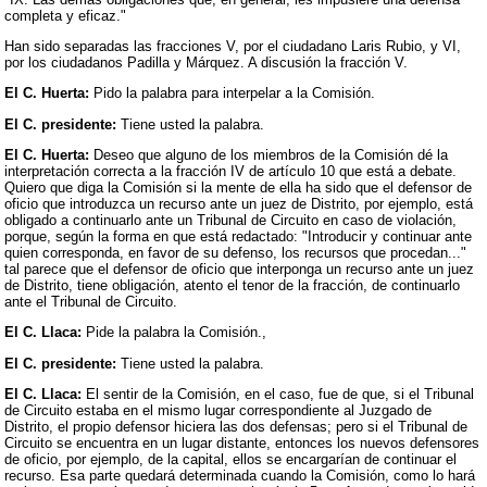
completa y eficaz."
Han sido separadas las fracciones V, por el ciudadano Laris Rubio, y VI,
por los ciudadanos Padilla y Márquez. A discusión la fracción V.
El C. Huerta:
Pido la palabra para interpelar a la Comisión.
El C. presidente:
Tiene usted la palabra.
El C. Huerta:
Deseo que alguno de los miembros de la Comisión dé la
interpretación correcta a la fracción IV de artículo 10 que está a debate.
Quiero que diga la Comisión si la mente de ella ha sido que el defensor de
oficio que introduzca un recurso ante un juez de Distrito, por ejemplo, está
obligado a continuarlo ante un Tribunal de Circuito en caso de violación,
porque, según la forma en que está redactado: "Introducir y continuar ante
quien corresponda, en favor de su defenso, los recursos que procedan..."
tal parece que el defensor de oficio que interponga un recurso ante un juez
de Distrito, tiene obligación, atento el tenor de la fracción, de continuarlo
ante el Tribunal de Circuito.
El C. Llaca:
Pide la palabra la Comisión.,
El C. presidente:
Tiene usted la palabra.
El C. Llaca:
El sentir de la Comisión, en el caso, fue de que, si el Tribunal
de Circuito estaba en el mismo lugar correspondiente al Juzgado de
Distrito, el propio defensor hiciera las dos defensas; pero si el Tribunal de
Circuito se encuentra en un lugar distante, entonces los nuevos defensores
de oficio, por ejemplo, de la capital, ellos se encargarían de continuar el
recurso. Esa parte quedará determinada cuando la Comisión, como lo hará