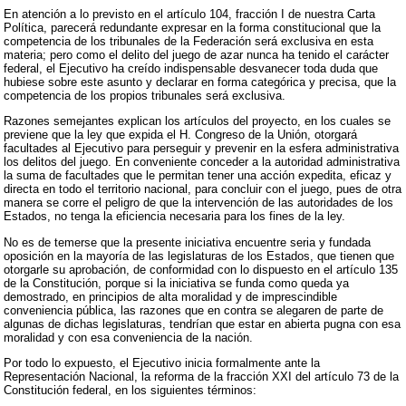
En atención a lo previsto en el artículo 104, fracción I de nuestra Carta
Política, parecerá redundante expresar en la forma constitucional que la
competencia de los tribunales de la Federación será exclusiva en esta
materia; pero como el delito del juego de azar nunca ha tenido el carácter
federal, el Ejecutivo ha creído indispensable desvanecer toda duda que
hubiese sobre este asunto y declarar en forma categórica y precisa, que la
competencia de los propios tribunales será exclusiva.
Razones semejantes explican los artículos del proyecto, en los cuales se
previene que la ley que expida el H. Congreso de la Unión, otorgará
facultades al Ejecutivo para perseguir y prevenir en la esfera administrativa
los delitos del juego. En conveniente conceder a la autoridad administrativa
la suma de facultades que le permitan tener una acción expedita, eficaz y
directa en todo el territorio nacional, para concluir con el juego, pues de otra
manera se corre el peligro de que la intervención de las autoridades de los
Estados, no tenga la eficiencia necesaria para los fines de la ley.
No es de temerse que la presente iniciativa encuentre seria y fundada
oposición en la mayoría de las legislaturas de los Estados, que tienen que
otorgarle su aprobación, de conformidad con lo dispuesto en el artículo 135
de la Constitución, porque si la iniciativa se funda como queda ya
demostrado, en principios de alta moralidad y de imprescindible
conveniencia pública, las razones que en contra se alegaren de parte de
algunas de dichas legislaturas, tendrían que estar en abierta pugna con esa
moralidad y con esa conveniencia de la nación.
Por todo lo expuesto, el Ejecutivo inicia formalmente ante la
Representación Nacional, la reforma de la fracción XXI del artículo 73 de la
Constitución federal, en los siguientes términos: