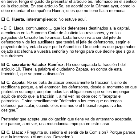
en breve, tenga el gusto de presentar el artículo 5o. reformado en el sentido
de la discusión. En ese artículo 5o. se acordó por la Cámara ayer, como lo
debe recordar el compañero Huerta, si es que no tiene flaca memoria...
El C. Huerta, interrumpiendo:
No estuve aquí.
- El C. Llaca, continuando:... que los defensores destinados a la capital,
atendieran en la Suprema Corte de Justicia las revisiones, y en los
juzgados de Circuito las foráneas. Esta función va a ser del jefe de
defensores y de los auxiliares que tendrá el jefe de defensores, según el
proyecto de ley votado ayer por la Asamblea. De suerte es que juzgo haber
dejado satisfecha a vuestra señoría y no tengo para qué decirle que sigo a
sus órdenes.
El C. secretario Valadez Ramírez:
Ha sido separada la fracción I del
artículo 10. Tiene la palabra el ciudadano Zapata, en contra de esta
fracción I, que se pone a discusión.
El C. Zapata:
No se trata de atacar precisamente la fracción I, sino de
rectificarla porque, a mi entender, los defensores, desde el momento en que
protestan su cargo, aceptan todas las obligaciones que se les impongan
aquí; de modo que la fracción I, a mi ver, no debe decir: "aceptar el
patrocinio..." sino sencillamente "defender a los reos que no tengan
defensor particular, cuando ellos mismos o el tribunal respectivo los
designe."
Pretender que acepte una obligación que tiene ya de antemano aceptada,
me parece, a mi ver, una redundancia impropia en este caso.
El C. Llaca:
¿Pregunta su señoría el sentir de la Comisión? Porque parece
que la interroga. (Murmullos. Desorden.)