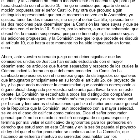
es infiel, y la Comisión no tendría inconveniente en hacerla suya para que
fuera discutida con el artículo 10. Tengo entendido que, aparte de esta
moción propuesta por el señor Castillo, hay otra que propuso algún
distinguido representante que por el momento no veo en la Asamblea; yo
quisiera tener las dos mociones, me dirijo al señor Castillo, quisiera tener
las dos mociones para determinar que la Comisión las hace suyas y que se
discutan con el artículo 10. Suplico, por lo mismo, a vuestra soberanía, que
desechéis la moción suspensiva, porque no tiene objeto, haciendo suyas
las adiciones propuestas, y la Comisión cree que lo que procede es discutir
el artículo 10, que hasta este momento no ha sido impugnado en forma
seria.
Ahora, ante vuestra soberanía juzgo de mi deber significar que las
comisiones unidas de Justicia han estado estudiando con el mayor
detenimiento los artículos que fueron separados y respecto de los cuales la
Cámara indicó la forma en que debemos proceder. La Comisión ha
cambiado impresiones con el numeroso grupo de distinguidos compañeros
que impugnaron principalmente en su fondo el artículo 2o. del proyecto de
ley y ha procurado mantener la ecuanimidad que considera corresponde al
órgano oficial designado por vuestra soberanía para llevar la voz en este
debate. La Comisión ha escuchado a todos los distinguidos compañeros
que le dirigieron ataques en la sesión próxima pasada y aun se preocupó
por buscar y leer ciertas declaraciones que hizo el señor procurador general
de la República que la Comisión, aun procediendo con la mayor seriedad,
se ve en el caso de calificar como curiosas. Dice el señor procurador
general que él no ha recibido ni recibirá consigna de ninguna especie y
termina por mal velar el calificativo de ignorantes para los profesores en
derecho que estudiaron en esta Cámara y en la sesión pasada el proyecto
de ley del que el señor procurador se confiesa autor. La Comisión, que
haciendo un esfuerzo mantuvo su serenidad para hablar con los