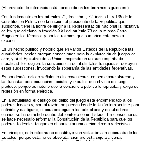
(El proyecto de referencia está concebido en los términos siguientes:)
Con fundamento en los artículos 71, fracción I; 72, inciso II, y 135 de la
Constitución Política de la nación, el presidente de la República que
subscribe, tiene la honra de dirigir a la Representación Nacional la iniciativa
de ley que adiciona la fracción XXI del artículo 73 de la misma Carta
Magna en los términos y por las razones que sumariamente pasa a
exponer:
Es un hecho público y notorio que en varios Estados de la República las
autoridades locales otorgan concesiones para la explotación de juegos de
azar, y si el Ejecutivo de la Unión, inspirado en un sano espíritu de
moralidad, les sugiere la conveniencia de abolir tales franquicias, desoyen
estas sugestiones, invocando la soberanía de las entidades federativas.
Es por demás ocioso señalar los inconvenientes de semejante sistema y
las funestas consecuencias sociales y morales que el vicio del juego
produce, porque es notorio que la conciencia pública lo reprueba y exige su
represión en forma enérgica.
En la actualidad, el castigo del delito del juego está encomendado a los
poderes locales y, por tal razón, no pueden los de la Unión inmiscuirse para
definirlo y castigarlo, ni para perseguir a los cómplices y encubridores
cuando se ha cometido dentro del territorio de un Estado. En consecuencia,
se hace necesario reformar la Constitución de la República para que los
poderes federales tengan en el particular una acción directa y decisiva.
En principio, esta reforma no constituye una violación a la soberanía de los
Estados, porque ésta no es absoluta; siempre está sujeta a varias