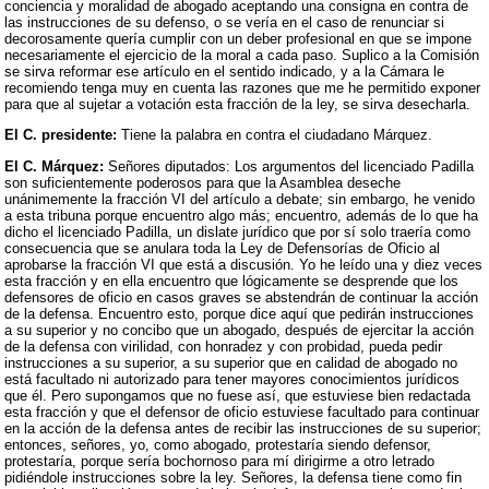
conciencia y moralidad de abogado aceptando una consigna en contra de
las instrucciones de su defenso, o se vería en el caso de renunciar si
decorosamente quería cumplir con un deber profesional en que se impone
necesariamente el ejercicio de la moral a cada paso. Suplico a la Comisión
se sirva reformar ese artículo en el sentido indicado, y a la Cámara le
recomiendo tenga muy en cuenta las razones que me he permitido exponer
para que al sujetar a votación esta fracción de la ley, se sirva desecharla.
El C. presidente:
Tiene la palabra en contra el ciudadano Márquez.
El C. Márquez:
Señores diputados: Los argumentos del licenciado Padilla
son suficientemente poderosos para que la Asamblea deseche
unánimemente la fracción VI del artículo a debate; sin embargo, he venido
a esta tribuna porque encuentro algo más; encuentro, además de lo que ha
dicho el licenciado Padilla, un dislate jurídico que por sí solo traería como
consecuencia que se anulara toda la Ley de Defensorías de Oficio al
aprobarse la fracción VI que está a discusión. Yo he leído una y diez veces
esta fracción y en ella encuentro que lógicamente se desprende que los
defensores de oficio en casos graves se abstendrán de continuar la acción
de la defensa. Encuentro esto, porque dice aquí que pedirán instrucciones
a su superior y no concibo que un abogado, después de ejercitar la acción
de la defensa con virilidad, con honradez y con probidad, pueda pedir
instrucciones a su superior, a su superior que en calidad de abogado no
está facultado ni autorizado para tener mayores conocimientos jurídicos
que él. Pero supongamos que no fuese así, que estuviese bien redactada
esta fracción y que el defensor de oficio estuviese facultado para continuar
en la acción de la defensa antes de recibir las instrucciones de su superior;
entonces, señores, yo, como abogado, protestaría siendo defensor,
protestaría, porque sería bochornoso para mí dirigirme a otro letrado
pidiéndole instrucciones sobre la ley. Señores, la defensa tiene como fin