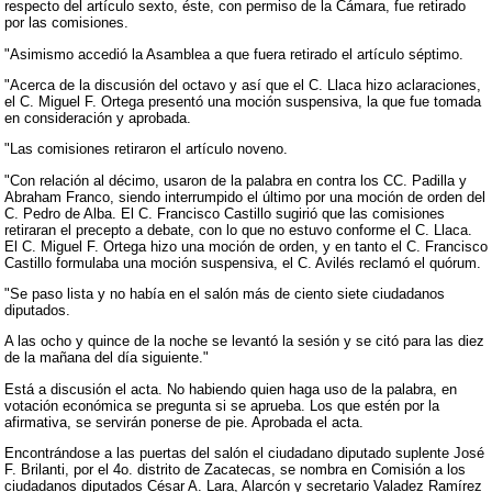
respecto del artículo sexto, éste, con permiso de la Cámara, fue retirado
por las comisiones.
"Asimismo accedió la Asamblea a que fuera retirado el artículo séptimo.
"Acerca de la discusión del octavo y así que el C. Llaca hizo aclaraciones,
el C. Miguel F. Ortega presentó una moción suspensiva, la que fue tomada
en consideración y aprobada.
"Las comisiones retiraron el artículo noveno.
"Con relación al décimo, usaron de la palabra en contra los CC. Padilla y
Abraham Franco, siendo interrumpido el último por una moción de orden del
C. Pedro de Alba. El C. Francisco Castillo sugirió que las comisiones
retiraran el precepto a debate, con lo que no estuvo conforme el C. Llaca.
El C. Miguel F. Ortega hizo una moción de orden, y en tanto el C. Francisco
Castillo formulaba una moción suspensiva, el C. Avilés reclamó el quórum.
"Se paso lista y no había en el salón más de ciento siete ciudadanos
diputados.
A las ocho y quince de la noche se levantó la sesión y se citó para las diez
de la mañana del día siguiente."
Está a discusión el acta. No habiendo quien haga uso de la palabra, en
votación económica se pregunta si se aprueba. Los que estén por la
afirmativa, se servirán ponerse de pie. Aprobada el acta.
Encontrándose a las puertas del salón el ciudadano diputado suplente José
F. Brilanti, por el 4o. distrito de Zacatecas, se nombra en Comisión a los
ciudadanos diputados César A. Lara, Alarcón y secretario Valadez Ramírez