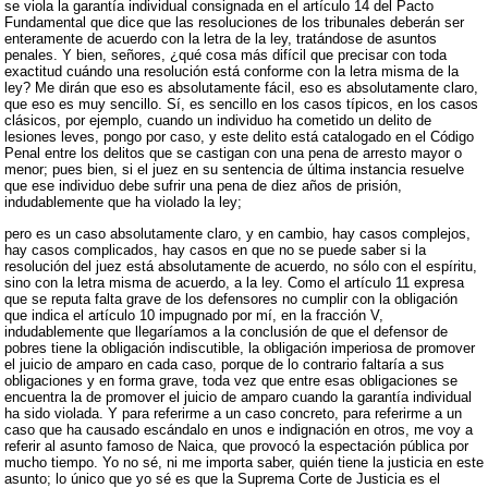
se viola la garantía individual consignada en el artículo 14 del Pacto
Fundamental que dice que las resoluciones de los tribunales deberán ser
enteramente de acuerdo con la letra de la ley, tratándose de asuntos
penales. Y bien, señores, ¿qué cosa más difícil que precisar con toda
exactitud cuándo una resolución está conforme con la letra misma de la
ley? Me dirán que eso es absolutamente fácil, eso es absolutamente claro,
que eso es muy sencillo. Sí, es sencillo en los casos típicos, en los casos
clásicos, por ejemplo, cuando un individuo ha cometido un delito de
lesiones leves, pongo por caso, y este delito está catalogado en el Código
Penal entre los delitos que se castigan con una pena de arresto mayor o
menor; pues bien, si el juez en su sentencia de última instancia resuelve
que ese individuo debe sufrir una pena de diez años de prisión,
indudablemente que ha violado la ley;
pero es un caso absolutamente claro, y en cambio, hay casos complejos,
hay casos complicados, hay casos en que no se puede saber si la
resolución del juez está absolutamente de acuerdo, no sólo con el espíritu,
sino con la letra misma de acuerdo, a la ley. Como el artículo 11 expresa
que se reputa falta grave de los defensores no cumplir con la obligación
que indica el artículo 10 impugnado por mí, en la fracción V,
indudablemente que llegaríamos a la conclusión de que el defensor de
pobres tiene la obligación indiscutible, la obligación imperiosa de promover
el juicio de amparo en cada caso, porque de lo contrario faltaría a sus
obligaciones y en forma grave, toda vez que entre esas obligaciones se
encuentra la de promover el juicio de amparo cuando la garantía individual
ha sido violada. Y para referirme a un caso concreto, para referirme a un
caso que ha causado escándalo en unos e indignación en otros, me voy a
referir al asunto famoso de Naica, que provocó la espectación pública por
mucho tiempo. Yo no sé, ni me importa saber, quién tiene la justicia en este
asunto; lo único que yo sé es que la Suprema Corte de Justicia es el