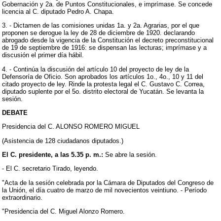
Gobernación y 2a. de Puntos Constitucionales, e imprímase. Se concede
licencia al C. diputado Pedro A. Chapa.
3. - Dictamen de las comisiones unidas 1a. y 2a. Agrarias, por el que
proponen se derogue la ley de 28 de diciembre de 1920. declarando
abrogado desde la vigencia de la Constitución el decreto preconstitucional
de 19 de septiembre de 1916: se dispensan las lecturas; imprímase y a
discusión el primer día hábil.
4. - Continúa la discusión del artículo 10 del proyecto de ley de la
Defensoría de Oficio. Son aprobados los artículos 1o., 4o., 10 y 11 del
citado proyecto de ley. Rinde la protesta legal el C. Gustavo C. Correa,
diputado suplente por el 5o. distrito electoral de Yucatán. Se levanta la
sesión.
DEBATE
Presidencia del C. ALONSO ROMERO MIGUEL
(Asistencia de 128 ciudadanos diputados.)
El C. presidente, a las 5.35 p. m.:
Se abre la sesión.
- El C. secretario Tirado, leyendo.
"Acta de la sesión celebrada por la Cámara de Diputados del Congreso de
la Unión, el día cuatro de marzo de mil novecientos veintiuno. - Período
extraordinario.
"Presidencia del C. Miguel Alonzo Romero.