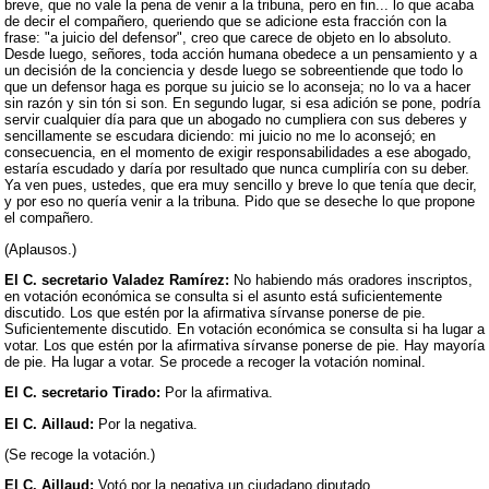
breve, que no vale la pena de venir a la tribuna, pero en fin... lo que acaba
de decir el compañero, queriendo que se adicione esta fracción con la
frase: "a juicio del defensor", creo que carece de objeto en lo absoluto.
Desde luego, señores, toda acción humana obedece a un pensamiento y a
un decisión de la conciencia y desde luego se sobreentiende que todo lo
que un defensor haga es porque su juicio se lo aconseja; no lo va a hacer
sin razón y sin tón si son. En segundo lugar, si esa adición se pone, podría
servir cualquier día para que un abogado no cumpliera con sus deberes y
sencillamente se escudara diciendo: mi juicio no me lo aconsejó; en
consecuencia, en el momento de exigir responsabilidades a ese abogado,
estaría escudado y daría por resultado que nunca cumpliría con su deber.
Ya ven pues, ustedes, que era muy sencillo y breve lo que tenía que decir,
y por eso no quería venir a la tribuna. Pido que se deseche lo que propone
el compañero.
(Aplausos.)
El C. secretario Valadez Ramírez:
No habiendo más oradores inscriptos,
en votación económica se consulta si el asunto está suficientemente
discutido. Los que estén por la afirmativa sírvanse ponerse de pie.
Suficientemente discutido. En votación económica se consulta si ha lugar a
votar. Los que estén por la afirmativa sírvanse ponerse de pie. Hay mayoría
de pie. Ha lugar a votar. Se procede a recoger la votación nominal.
El C. secretario Tirado:
Por la afirmativa.
El C. Aillaud:
Por la negativa.
(Se recoge la votación.)
El C. Aillaud:
Votó por la negativa un ciudadano diputado.