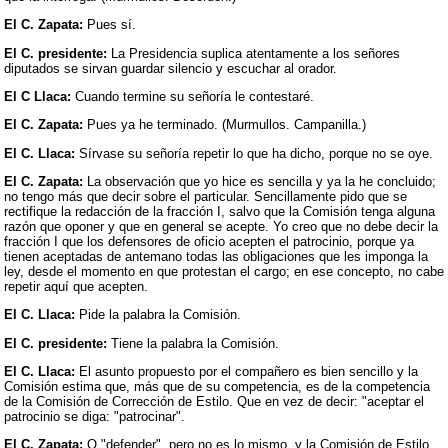
El C. Zapata:
Pues sí.
El C. presidente:
La Presidencia suplica atentamente a los señores
diputados se sirvan guardar silencio y escuchar al orador.
El C Llaca:
Cuando termine su señoría le contestaré.
El C. Zapata:
Pues ya he terminado. (Murmullos. Campanilla.)
El C. Llaca:
Sírvase su señoría repetir lo que ha dicho, porque no se oye.
El C. Zapata:
La observación que yo hice es sencilla y ya la he concluido;
no tengo más que decir sobre el particular. Sencillamente pido que se
rectifique la redacción de la fracción I, salvo que la Comisión tenga alguna
razón que oponer y que en general se acepte. Yo creo que no debe decir la
fracción I que los defensores de oficio acepten el patrocinio, porque ya
tienen aceptadas de antemano todas las obligaciones que les imponga la
ley, desde el momento en que protestan el cargo; en ese concepto, no cabe
repetir aquí que acepten.
El C. Llaca:
Pide la palabra la Comisión.
El C. presidente:
Tiene la palabra la Comisión.
El C. Llaca:
El asunto propuesto por el compañero es bien sencillo y la
Comisión estima que, más que de su competencia, es de la competencia
de la Comisión de Corrección de Estilo. Que en vez de decir: "aceptar el
patrocinio se diga: "patrocinar".
El C. Zapata:
O "defender", pero no es lo mismo, y la Comisión de Estilo