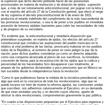
la supresión que dicho decreto pretende hacer de las posesiones
provisionales en materia de restitución y de dotación de ejidos; supresión
que, a más de ser notoriamente anticonstitucional, por pugnar con la letra y
con el espíritu del artículo 27 de la Constitución general, que elevó al rango
de ley suprema el decreto preconstitucional de 6 de enero de 1915,
produciría el retardo indefinido del cumplimiento de la más trascendental de
las promesas revolucionarias, o sea la de poner a los pueblos en inmediata
posesión de terrenos ejidales bastantes para cubrir las necesidades de vida
y de progreso de su vecindario.
"Es evidente que, la anticonstitucional y retardaría disposición que
pretendiese suspender, en materia de ejidos, los efectos del artículo 27
constitucional que cristaliza las aspiraciones del pueblo mexicano en lo
relativo al vital problema de las tierras, provocaría malestar en los pueblos
todos de la República, al extremo de poner en serio peligro la paz de la
nación; pues dichos pueblos consideran ya como un derecho adquirido,
como una conquista alcanzada al precio de sus sacrificios, la inmediata
concesión de tierras para la reconstrucción de los ejidos que la codicia y
perversidad de los hacendados hizo desaparecer casi totalmente, al
amparo de los gobiernos dictatoriales o poco previsores que en México se
han sucedido desde la independencia hasta la revolución.
"Como lo que pudiéramos llamar la médula de la iniciativa presidencial, es
algo que está en la conciencia de todo los revolucionarios, algo que no
puede tocarse sin herir de muerte la reforma agraria, las comisiones unidas
que suscriben, nos adherimos calurosamente al Ejecutivo, en su demanda
de que sean anuladas una ley y un decreto cuyos efectos, aparte de
obstruir la obra revolucionaria, comprometerían gravemente la paz pública.
"En cuanto a las disposiciones propuestas por el Ejecutivo para organizar y