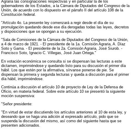
Agraria las consignaciones respectivas y en particular la de los
gobernadores de los Estados, a la Cámara de Diputados del Congreso de la
Unión, de acuerdo con lo dispuesto en el párrafo II del artículo 108 de la
Constitución federal.
"Artículo 4o. La presente ley comenzará a regir desde el día de su
promulgación quedando desde ese día derogadas todas las leyes, decretos
y disposiciones que se opongan a su ejecución.
"Sala de Comisiones de la Cámara de Diputados del Congreso de la Unión,
a 4 de marzo de 1921. - El presidente de la 1a. Comisión Agraria, A. Díaz
Soto y Gama. - El presidente de la 2a. Comisión Agraria, José Siurob. -
Francisco Soto, Ignacio C. Villegas, José Juan Ortega."
En votación económica se consulta si se dispensan las lecturas a este
dictamen, imprimiéndose y quedando listo para su discusión el primer día
hábil. Los que estén por la afirmativa, sírvanse ponerse de pie. Se
dispensan la primera y segunda lecturas y queda a discusión para el primer
día hábil, imprimiéndose.
Continúa a discusión el artículo 10 de proyecto de Ley de la Defensa de
Oficio, en materia federal. Sobre este artículo 10 se presentó la siguiente
moción suspensiva:
"Señor presidente:
"En virtud de estar discutiendo los artículos anteriores al 10 de esta ley, y
deseando que se haga una adición al expresado artículo, pido que se
suspenda la discusión del mismo, así como del siguiente hasta que se
presenten adicionados.