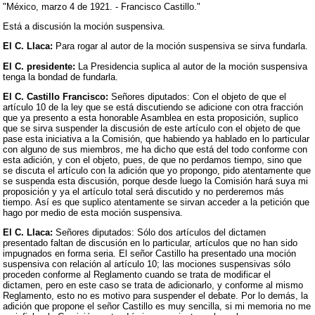
"México, marzo 4 de 1921. - Francisco Castillo."
Está a discusión la moción suspensiva.
El C. Llaca:
Para rogar al autor de la moción suspensiva se sirva fundarla.
El C. presidente:
La Presidencia suplica al autor de la moción suspensiva
tenga la bondad de fundarla.
El C. Castillo Francisco:
Señores diputados: Con el objeto de que el
artículo 10 de la ley que se está discutiendo se adicione con otra fracción
que ya presento a esta honorable Asamblea en esta proposición, suplico
que se sirva suspender la discusión de este artículo con el objeto de que
pase esta iniciativa a la Comisión, que habiendo ya hablado en lo particular
con alguno de sus miembros, me ha dicho que está del todo conforme con
esta adición, y con el objeto, pues, de que no perdamos tiempo, sino que
se discuta el artículo con la adición que yo propongo, pido atentamente que
se suspenda esta discusión, porque desde luego la Comisión hará suya mi
proposición y ya el artículo total será discutido y no perderemos más
tiempo. Así es que suplico atentamente se sirvan acceder a la petición que
hago por medio de esta moción suspensiva.
El C. Llaca:
Señores diputados: Sólo dos artículos del dictamen
presentado faltan de discusión en lo particular, artículos que no han sido
impugnados en forma seria. El señor Castillo ha presentado una moción
suspensiva con relación al artículo 10; las mociones suspensivas sólo
proceden conforme al Reglamento cuando se trata de modificar el
dictamen, pero en este caso se trata de adicionarlo, y conforme al mismo
Reglamento, esto no es motivo para suspender el debate. Por lo demás, la
adición que propone el señor Castillo es muy sencilla, si mi memoria no me