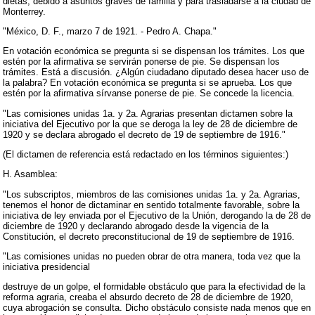
dietas, debido a asuntos graves de familia y para trasladarse a la ciudad de
Monterrey.
"México, D. F., marzo 7 de 1921. - Pedro A. Chapa."
En votación económica se pregunta si se dispensan los trámites. Los que
estén por la afirmativa se servirán ponerse de pie. Se dispensan los
trámites. Está a discusión. ¿Algún ciudadano diputado desea hacer uso de
la palabra? En votación económica se pregunta si se aprueba. Los que
estén por la afirmativa sírvanse ponerse de pie. Se concede la licencia.
"Las comisiones unidas 1a. y 2a. Agrarias presentan dictamen sobre la
iniciativa del Ejecutivo por la que se deroga la ley de 28 de diciembre de
1920 y se declara abrogado el decreto de 19 de septiembre de 1916."
(El dictamen de referencia está redactado en los términos siguientes:)
H. Asamblea:
"Los subscriptos, miembros de las comisiones unidas 1a. y 2a. Agrarias,
tenemos el honor de dictaminar en sentido totalmente favorable, sobre la
iniciativa de ley enviada por el Ejecutivo de la Unión, derogando la de 28 de
diciembre de 1920 y declarando abrogado desde la vigencia de la
Constitución, el decreto preconstitucional de 19 de septiembre de 1916.
"Las comisiones unidas no pueden obrar de otra manera, toda vez que la
iniciativa presidencial
destruye de un golpe, el formidable obstáculo que para la efectividad de la
reforma agraria, creaba el absurdo decreto de 28 de diciembre de 1920,
cuya abrogación se consulta. Dicho obstáculo consiste nada menos que en