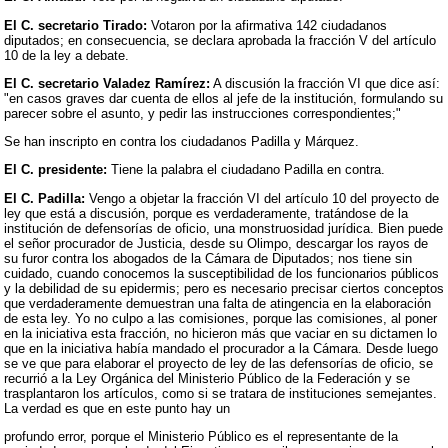
El C. secretario Tirado:
Votaron por la afirmativa 142 ciudadanos
diputados; en consecuencia, se declara aprobada la fracción V del artículo
10 de la ley a debate.
El C. secretario Valadez Ramírez:
A discusión la fracción VI que dice así:
"en casos graves dar cuenta de ellos al jefe de la institución, formulando su
parecer sobre el asunto, y pedir las instrucciones correspondientes;"
Se han inscripto en contra los ciudadanos Padilla y Márquez.
El C. presidente:
Tiene la palabra el ciudadano Padilla en contra.
El C. Padilla:
Vengo a objetar la fracción VI del artículo 10 del proyecto de
ley que está a discusión, porque es verdaderamente, tratándose de la
institución de defensorías de oficio, una monstruosidad jurídica. Bien puede
el señor procurador de Justicia, desde su Olimpo, descargar los rayos de
su furor contra los abogados de la Cámara de Diputados; nos tiene sin
cuidado, cuando conocemos la susceptibilidad de los funcionarios públicos
y la debilidad de su epidermis; pero es necesario precisar ciertos conceptos
que verdaderamente demuestran una falta de atingencia en la elaboración
de esta ley. Yo no culpo a las comisiones, porque las comisiones, al poner
en la iniciativa esta fracción, no hicieron más que vaciar en su dictamen lo
que en la iniciativa había mandado el procurador a la Cámara. Desde luego
se ve que para elaborar el proyecto de ley de las defensorías de oficio, se
recurrió a la Ley Orgánica del Ministerio Público de la Federación y se
trasplantaron los artículos, como si se tratara de instituciones semejantes.
La verdad es que en este punto hay un
profundo error, porque el Ministerio Público es el representante de la