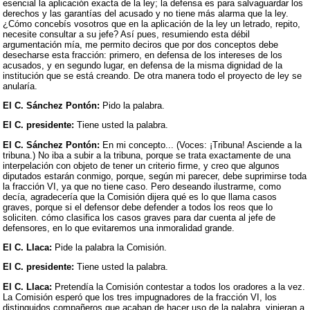
esencial la aplicación exacta de la ley; la defensa es para salvaguardar los
derechos y las garantías del acusado y no tiene más alarma que la ley.
¿Cómo concebís vosotros que en la aplicación de la ley un letrado, repito,
necesite consultar a su jefe? Así pues, resumiendo esta débil
argumentación mía, me permito deciros que por dos conceptos debe
desecharse esta fracción: primero, en defensa de los intereses de los
acusados, y en segundo lugar, en defensa de la misma dignidad de la
institución que se está creando. De otra manera todo el proyecto de ley se
anularía.
El C. Sánchez Pontón:
Pido la palabra.
El C. presidente:
Tiene usted la palabra.
El C. Sánchez Pontón:
En mi concepto... (Voces: ¡Tribuna! Asciende a la
tribuna.) No iba a subir a la tribuna, porque se trata exactamente de una
interpelación con objeto de tener un criterio firme, y creo que algunos
diputados estarán conmigo, porque, según mi parecer, debe suprimirse toda
la fracción VI, ya que no tiene caso. Pero deseando ilustrarme, como
decía, agradecería que la Comisión dijera qué es lo que llama casos
graves, porque si el defensor debe defender a todos los reos que lo
soliciten. cómo clasifica los casos graves para dar cuenta al jefe de
defensores, en lo que evitaremos una inmoralidad grande.
El C. Llaca:
Pide la palabra la Comisión.
El C. presidente:
Tiene usted la palabra.
El C. Llaca:
Pretendía la Comisión contestar a todos los oradores a la vez.
La Comisión esperó que los tres impugnadores de la fracción VI, los
distinguidos compañeros que acaban de hacer uso de la palabra, vinieran a