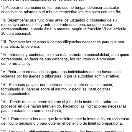
"I. Aceptar el patrocinio de los reos que no tengan defensor particular,
cuando ellos mismos o el tribunal respectivo los designen con ese fin;
"II. Desempeñar sus funciones ante los juzgados o tribunales de su
respectiva adscripción y ante el Jurado que conozca del proceso
correspondiente, cuando éste lo amerite, según la fracción VI del artículo
20 constitucional;
"III. Promover las pruebas y demás diligencias necesarias para que sea
más eficaz la defensa;
"IV. Introducir y continuar, bajo su más estricta responsabilidad, ante quien
corresponda, en favor de sus defensos, los recursos que procedan,
conforme a la ley;
"V. Pedir amparo cuando las garantías individuales del reo hayan sido
violadas por los jueces o tribunales, o por la autoridad administrativa;
"VI. En casos graves, dar cuenta de ellos al jefe de la institución,
formulando su parecer sobre el asunto, y pedir las instrucciones
correspondientes;
"VII. Rendir mensualmente informe al jefe de la institución, sobre los
procesos en que hayan intervenido, haciendo las indicaciones necesarias
para la estadística correspondiente;
"VIII. Patrocinar a los reos que lo soliciten ante la institución, en todo caso
de indulto necesario y para obtener el beneficio de libertad preparatoria;
"IX. Las demás obligaciones que, en general, les impusiere una defensa