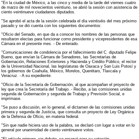
"En la ciudad de México, a las cinco y media de la tarde del viernes cuatro
de marzo de mil novecientos veintiuno, se abrió la sesión con asistencia de
ciento veintinueve ciudadanos diputados.
"Se aprobó el acta de la sesión celebrada el día veintiséis del mes próximo
pasado y se dió cuenta con los siguientes documentos:
"Oficio del Senado, en que da a conocer los nombres de las personas que
resultaron electas para funcionar como presidente y vicepresidentes de esa
Cámara en el presente mes. - De enterado.
"Comunicaciones de condolencia por el fallecimiento del C. diputado Felipe
Bueno, que envían la Cámara de Senadores, las Secretarías de
Gobernación, Relaciones Exteriores y Hacienda y Crédito Público, el rector
de la Universidad Nacional, las legislaturas de Oaxaca y San Luis Potosí y
los gobiernos de Coahuila, México, Morelos, Querétaro, Tlaxcala y
Veracruz. - A su expediente.
"Oficio de la Secretaría de Gobernación, al que acompañan el proyecto de
ley que crea la Secretaría del Trabajo. - Recibo, a las comisiones unidas
segunda de Gobernación y segunda de Trabajo y Previsión Social, e
imprímase.
"Se puso a discusión, en lo general, el dictamen de las comisiones unidas
primera y segunda de Justicia, que consulta un proyecto de Ley Orgánica
de la Defensa de Oficio, en materia federal.
"Sin que nadie hiciera uso de la palabra, se declaró con lugar a votar en lo
general por unanimidad de ciento veintinueve votos.
"El artículo primero, sin debate, se reservó para su votación.