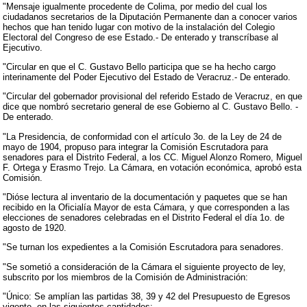
"Mensaje igualmente procedente de Colima, por medio del cual los
ciudadanos secretarios de la Diputación Permanente dan a conocer varios
hechos que han tenido lugar con motivo de la instalación del Colegio
Electoral del Congreso de ese Estado.- De enterado y transcríbase al
Ejecutivo.
"Circular en que el C. Gustavo Bello participa que se ha hecho cargo
interinamente del Poder Ejecutivo del Estado de Veracruz.- De enterado.
"Circular del gobernador provisional del referido Estado de Veracruz, en que
dice que nombró secretario general de ese Gobierno al C. Gustavo Bello. -
De enterado.
"La Presidencia, de conformidad con el artículo 3o. de la Ley de 24 de
mayo de 1904, propuso para integrar la Comisión Escrutadora para
senadores para el Distrito Federal, a los CC. Miguel Alonzo Romero, Miguel
F. Ortega y Erasmo Trejo. La Cámara, en votación económica, aprobó esta
Comisión.
"Dióse lectura al inventario de la documentación y paquetes que se han
recibido en la Oficialía Mayor de esta Cámara, y que corresponden a las
elecciones de senadores celebradas en el Distrito Federal el día 1o. de
agosto de 1920.
"Se turnan los expedientes a la Comisión Escrutadora para senadores.
"Se sometió a consideración de la Cámara el siguiente proyecto de ley,
subscrito por los miembros de la Comisión de Administración:
"Único: Se amplían las partidas 38, 39 y 42 del Presupuesto de Egresos
vigente, en las siguientes cantidades: