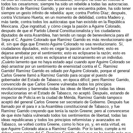
todos los cesarismos; siempre ha sido un rebelde a todas las autocracias.
El defecto de Ramírez Garrido, y por eso se encuentra pobre, ha sido tener
siempre un gesto infinito de rebeldía: ayer, contra Porfirio Díaz; después,
contra Victoriano Huerta; en un momento de debilidad, contra Madero y,
más tarde, contra todos los autócratas que han existido en la República
Mexicana. ¡Que ingratitud, y cómo ciega la pasión a Aguirre Colorado,
después de que el Partido Liberal Constitucionalista y los ciudadanos
diputados de esta Asamblea, han tenido un rasgo de benevolencia para él!
Sepa el C. Aguirre Colorado que Ramírez Garrido es más revolucionario que
él, sin que diga que Ernesto Aguirre Colorado no sea revolucionario. Sí,
ciudadanos diputados, esto es cegar la pasión a un hombre; esto es
dejarse arrebatar por el sentimiento; esto es eclipsarse la razón; esto es
eclipsarse el juicio; esto es eclipsarse el razonamiento en un individuo.
¡Cuánto lamento que no haya estado aquí cuando ayer Aguirre Colorado se
dejó arrastrar por un sentimiento de enemistad contra el C. Ramírez
Garrido! Ramírez Garrido es odiado por Aguirre Colorado, porque el general
Carlos Greene llamó a Ramírez Garrido para ocupar el puesto de
gobernador del Estado de Tabasco, en época difícil; pero Ramírez Garrido,
convencido de que Carlos Greene vulneraba todos los principios
revolucionarios y barrenaba todas las ideas de libertad y todas las ideas
revolucionarias en el Estado de Tabasco, no aceptó. Después, estando de
inspector de Policía en la ciudad de Mérida, Ramírez Garrido tampoco
aceptó del general Carlos Greene ser secretario de Gobierno. Después fue
llamado por él para ir a la Asamblea constitucional de Tabasco, y fue
Ramírez Garrido creyendo que tenía la razón Greene; pero al convencerse
de que éste había vulnerado todos los sentimientos de libertad, todas las
ideas republicanas y todos los principios reformistas y avanzados en
Tabasco, se volteó contra Greene, como lo hice yo, y, en esta virtud, es
que Aguirre Colorado ataca a Ramírez Garrido. Por lo tanto, cumple a mi