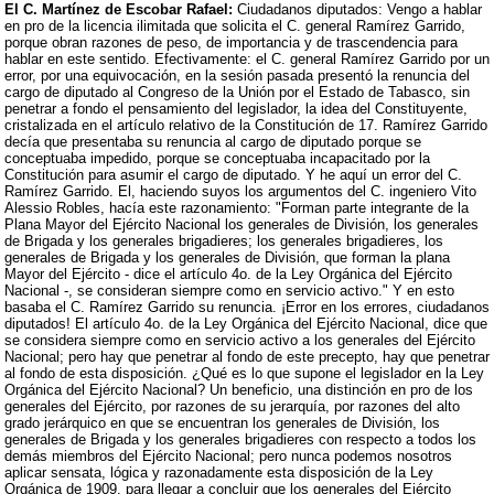
El C. Martínez de Escobar Rafael:
Ciudadanos diputados: Vengo a hablar
en pro de la licencia ilimitada que solicita el C. general Ramírez Garrido,
porque obran razones de peso, de importancia y de trascendencia para
hablar en este sentido. Efectivamente: el C. general Ramírez Garrido por un
error, por una equivocación, en la sesión pasada presentó la renuncia del
cargo de diputado al Congreso de la Unión por el Estado de Tabasco, sin
penetrar a fondo el pensamiento del legislador, la idea del Constituyente,
cristalizada en el artículo relativo de la Constitución de 17. Ramírez Garrido
decía que presentaba su renuncia al cargo de diputado porque se
conceptuaba impedido, porque se conceptuaba incapacitado por la
Constitución para asumir el cargo de diputado. Y he aquí un error del C.
Ramírez Garrido. El, haciendo suyos los argumentos del C. ingeniero Vito
Alessio Robles, hacía este razonamiento: "Forman parte integrante de la
Plana Mayor del Ejército Nacional los generales de División, los generales
de Brigada y los generales brigadieres; los generales brigadieres, los
generales de Brigada y los generales de División, que forman la plana
Mayor del Ejército - dice el artículo 4o. de la Ley Orgánica del Ejército
Nacional -, se consideran siempre como en servicio activo." Y en esto
basaba el C. Ramírez Garrido su renuncia. ¡Error en los errores, ciudadanos
diputados! El artículo 4o. de la Ley Orgánica del Ejército Nacional, dice que
se considera siempre como en servicio activo a los generales del Ejército
Nacional; pero hay que penetrar al fondo de este precepto, hay que penetrar
al fondo de esta disposición. ¿Qué es lo que supone el legislador en la Ley
Orgánica del Ejército Nacional? Un beneficio, una distinción en pro de los
generales del Ejército, por razones de su jerarquía, por razones del alto
grado jerárquico en que se encuentran los generales de División, los
generales de Brigada y los generales brigadieres con respecto a todos los
demás miembros del Ejército Nacional; pero nunca podemos nosotros
aplicar sensata, lógica y razonadamente esta disposición de la Ley
Orgánica de 1909, para llegar a concluir que los generales del Ejército