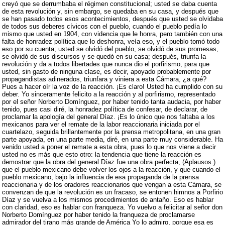
creyó que se derrumbaba el régimen constitucional; usted se daba cuenta
de esta revolución y, sin embargo, se quedaba en su casa, y después que
se han pasado todos esos acontecimientos, después que usted se olvidaba
de todos sus deberes cívicos con el pueblo, cuando el pueblo pedía lo
mismo que usted en 1904, con videncia que le honra, pero también con una
falta de honradez política que lo deshonra, veía eso, y el pueblo tomó todo
eso por su cuenta; usted se olvidó del pueblo, se olvidó de sus promesas,
se olvidó de sus discursos y se quedó en su casa; después, triunfa la
revolución y da a todos libertades que nunca dio el porfirismo, para que
usted, sin gasto de ninguna clase, es decir, apoyado probablemente por
propagandistas adinerados, triunfara y viniera a esta Cámara, ¿a qué?
Pues a hacer oír la voz de la reacción. ¡Es claro! Usted ha cumplido con su
deber. Yo sinceramente felicito a la reacción y al porfirismo, representado
por el señor Norberto Domínguez, por haber tenido tanta audacia, por haber
tenido, pues casi diré, la honradez política de confesar, de declarar, de
proclamar la apología del general Díaz. ¡Es lo único que nos faltaba a los
mexicanos para ver el remate de la labor reaccionaria iniciada por el
cuartelazo, seguida brillantemente por la prensa metropolitana, en una gran
parte apoyada, en una parte media, diré, en una parte muy considerable. Ha
venido usted a poner el remate a esta obra, pues lo que nos viene a decir
usted no es más que esto otro: la tendencia que tiene la reacción es
demostrar que la obra del general Díaz fue una obra perfecta; (Aplausos.)
que el pueblo mexicano debe volver los ojos a la reacción, y que cuando el
pueblo mexicano, bajo la influencia de esa propaganda de la prensa
reaccionaria y de los oradores reaccionarios que vengan a esta Cámara, se
convenzan de que la revolución es un fracaso, se entonen himnos a Porfirio
Díaz y se vuelva a los mismos procedimientos de antaño. Eso es hablar
con claridad, eso es hablar con franqueza. Yo vuelvo a felicitar al señor don
Norberto Domínguez por haber tenido la franqueza de proclamarse
admirador del tirano más grande de América Yo lo admiro, porque esa es