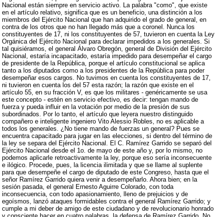
Nacional están siempre en servicio activo. La palabra "como", que existe
en el artículo relativo, significa que es un beneficio, una distinción a los
miembros del Ejército Nacional que han adquirido el grado de general, en
contra de los otros que no han llegado más que a coronel. Nunca los
constituyentes de 17, ni los constituyentes de 57, tuvieron en cuenta la Ley
Orgánica del Ejército Nacional para declarar impedidos a los generales. Si
tal quisiéramos, el general Álvaro Obregón, general de División del Ejército
Nacional, estaría incapacitado, estaría impedido para desempeñar el cargo
de presidente de la República, porque el artículo constitucional se aplica
tanto a los diputados como a los presidentes de la República para poder
desempeñar esos cargos. No tuvimos en cuenta los constituyentes de 17,
ni tuvieron en cuenta los del 57 esta razón; la razón que existe en el
artículo 55, en su fracción V, es que los militares - genéricamente se usa
este concepto - estén en servicio efectivo, es decir: tengan mando de
fuerza y pueda influir en la votación por medio de la presión de sus
subordinados. Por lo tanto, el artículo que leyera nuestro distinguido
compañero e inteligente ingeniero Vito Alessio Robles, no es aplicable a
todos los generales. ¿No tiene mando de fuerzas un general? Pues se
encuentra capacitado para jugar en las elecciones, si dentro del término de
la ley se separa del Ejército Nacional. El C. Ramírez Garrido se separó del
Ejército Nacional desde el 1o. de mayo de este año y, por lo mismo, no
podemos aplicarle retroactivamente la ley, porque eso sería inconsecuente
e ilógico. Procede, pues, la licencia ilimitada y que se llame al suplente
para que desempeñe el cargo de diputado de este Congreso, hasta que el
señor Ramírez Garrido quiera venir a desempeñarlo. Ahora bien; en la
sesión pasada, el general Ernesto Aguirre Colorado, con toda
inconsecuencia, con todo apasionamiento, lleno de prejuicios y de
egoísmos, lanzó ataques formidables contra el general Ramírez Garrido; y
cumple a mi deber de amigo de este ciudadano y de revolucionario honrado
y consciente hacer en cuatro palabras, la defensa de Ramírez Garrido. No