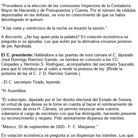
"Procediese a la elección de las comisiones Inspectora de la Contaduría
Mayor de Hacienda y de Presupuestos y Cuenta. Por el número de cédulas
depositadas en las ánforas, se vino en conocimiento de que se había
desintegrado el quórum.
"A las siete y veinticinco de la noche se levantó la sesión."
A discusión, ¿No hay quien pida la palabra? En votación económica se
pregunta si se aprueba. Los que estén por la afirmativa sírvanse ponerse
de pie. Aprobada.
El C. presidente:
Hallándose a las puertas de esta cámara el C. diputado
José Domingo Ramírez Garrido, se nombra en comisión a los CC.
Céspedes y Herminio S. Rodríguez, acompañados del secretario Saucedo,
para que lo introduzcan al salón a rendir la protesta de ley. (Rinde la
protesta de ley el C. J. D. Ramírez Garrido.)
- El C. secretario Tirado, leyendo:
"H. Asamblea:
"El subscripto, diputado por el 1er distrito electoral del Estado de Sonora,
en virtud de que desea se le tome en cuenta al hacer el nombramiento de
comisiones de esta H. Cámara, se permite renunciar ante vuestra
soberanía el cargo de secretario con que fue distinguido, haciendo presente
su reconocimiento y respeto. Pido atentamente dispensa de trámites.
"México, 10 de septiembre de 1920.- F. C. Manjarrez."
En votación económica se pregunta si se dispensan los trámites. Los que