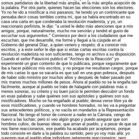
somos partidarios de la libertad más amplia, en la más amplia acepción de
la palabra. Por otra parte, quienes hacen las elecciones son los electores.
Yo no he ido a mistificar a mis paisanos; he tenido yo un contrincante que
pensaba decir cosas terribles contra mí, que se había encontrado en su
casa una carta en que condenaba la revolución maderista, y yo, un
reaccionario porfirista, le dije: "a usted le debo más atenciones que a mis
amigos, porque, naturalmente, mucho me servirán y tendré el gusto de
escuchar sus argumentos." Comienzo por decir a los ciudadanos que me
escuchan, que me desarrollé, me formé y llegué a la cúspide en el
Gobierno del general Díaz, a quien venero y respeto; di a conocer mis
escritos, y a este señor le dije que si estas cartas escritas contra la
revolución maderista no son suficientes, tengo mi archivo a su disposición.
Cuando el señor Palavicini publicó el "Archivo de la Reacción" yo
experimenté un gran contento de que lo publicara, porque seguramente que
iba a hacer públicos mis escritos, y no porque me resultaran cargos, porque
de mis cartas lo que se sacaría es que salí en una gran pobreza, después
de haber sido ministro por muchos años y después de haber pasado por
mis manos muchos millones de pesos. Ahora al pueblo no se le engaña tan
fácilmente, aunque al pueblo se trate de halagarle con palabras más o
menos sonoras, su criterio y su buen juicio le permiten descubrir un fondo
en esas palabras y sabe quiénes son sus apóstoles y quiénes son sus
mistificadores. Mucho se ha engañado al pueblo; desea verse libre ya de
esos mistificadores, y cuando ve hombres honrados, no les va a preguntar
sus antecedentes políticos, y no vacila en mandarlos a la Representación
Nacional. No tengo el honor de conocer a nadie en la Cámara, vengo de
nuevo a las luchas; pero sí veo algún grupo y puedo asegurar que son
hombres cultos, de buenas ideas, que aman al pueblo, y a pesar de que se
nos llame reaccionarios, ese pueblo ha acabado por aceptarnos, porque
todo consiste en darle a la palabra su sentido; pero yo voy más allá: yo
supongo que el pueblo elige individuos netamente reaccionarios; pero