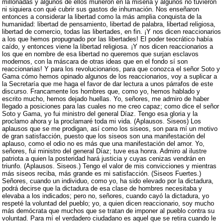
millonadas y algunos de ellos murieron en la miseria y algunos no tuvieron
ni siquiera con qué cubrir sus gastos de inhumación. Nos enseñaron
entonces a considerar la libertad como la más amplia conquista de la
humanidad: libertad de pensamiento, libertad de palabra, libertad religiosa,
libertad de comercio, todas las libertades, en fin. ¡Y nos dicen reaccionarios
a los que hemos propugnado por las libertades! El poder teocrático había
caído, y entonces viene la libertad religiosa. ¡Y nos dicen reaccionarios a
los que en nombre de esa libertad no queremos que surjan esclavos
modernos, con la máscara de otras ideas que en el fondo sí son
reaccionarias! Y para los revolucionarios, para que conozca el señor Soto y
Gama cómo hemos opinado algunos de los reaccionarios, voy a suplicar a
la Secretaría que me haga el favor de dar lectura a unos párrafos de este
discurso. Francamente los hombres que, como yo, hemos hablado y
escrito mucho, hemos dejado huellas. Yo, señores, me admiro de haber
llegado a posiciones para las cuales no me creo capaz; como dice el señor
Soto y Gama, yo fui ministro del general Díaz. Tengo esa gloria y la
proclamo ahora y la proclamaré toda mi vida. (Aplausos. Siseos) Los
aplausos que se me prodigan, así como los siseos, son para mí un motivo
de gran satisfacción, puesto que los siseos son una manifestación del
aplauso, como el odio no es más que una manifestación del amor. Yo,
señores, fui ministro del general Díaz; tuve esa honra. Admiro al ilustre
patriota a quien la posteridad hará justicia y cuyas cenizas vendrán en
triunfo. (Aplausos. Siseos.) Tengo el valor de mis convicciones y mientras
más siseos reciba, más grande es mi satisfacción. (Siseos Fuertes.)
Señores, cuando un individuo, como yo, ha sido elevado por la dictadura,
podrá decirse que la dictadura de esa clase de hombres necesitaba y
elevaba a los indicados; pero no, señores, cuando cayó la dictadura, yo
respeté la voluntad del pueblo; yo, a quien dicen reaccionario, soy mucho
más demócrata que muchos que se tratan de imponer al pueblo contra su
voluntad. Para mí el verdadero ciudadano es aquel que se retira cuando le