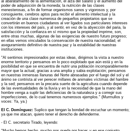
al abaratamiento de la alimentación, el alza del salario y el aumento del
poder de adquisición de la moneda; la nutrición de las clases
menesterosas, a fin de formar organismos sanos y vigorosos y, por
consiguiente, cerebros aptos para recibir el alimento intelectual y la
creación de una clase numerosa de pequeños propietarios que se
convertirán en buenos ciudadanos al ver ligados sus particulares intereses
con los intereses del país, y al sentir, en vez de la abyección del paria, la
satisfacción y la confianza en sí mismo que la propiedad imprime, son,
entre otras muchas, algunas de las exigencias de nuestro futuro progreso;
en ellas vemos vinculados la conservación de nuestra nacionalidad, el
aseguramiento definitivo de nuestra paz y la estabilidad de nuestras
instituciones.
"Al sentirnos impresionados por estas ideas, dirigimos la vista a nuestro
enorme territorio y pensamos en lo poco explotado que aún está y en la
posibilidad en que se encuentra de nutrir una población incomparablemente
mayor que la actual, gracias a una amplia y sabia explotación; pensamos
en nuestras inmensas llanuras del Norte abrasadas por el fuego del sol y el
ánimo se contrista al ver perecer millares de animales víctimas del hambre
y la sed; pensamos en la precaria suerte de la agricultura cuando depende
de las eventualidades de la lluvia y en la necesidad de que la mano del
hombre venga a suplir las deficiencias de la naturaleza y a corregir sus
imperfecciones, de lo cual tenemos numerosos ejemplos." (Murmullos y
voces: Ya, ya.)
El C. Domínguez:
Suplico que tengan la bondad de escuchar un momento;
ya que me atacan, quiero tener el derecho de defenderme.
- El C. secretario Tirado, leyendo:
"Mucho hemos hecho, mucho nos queda por hacer, y en ese conjunto