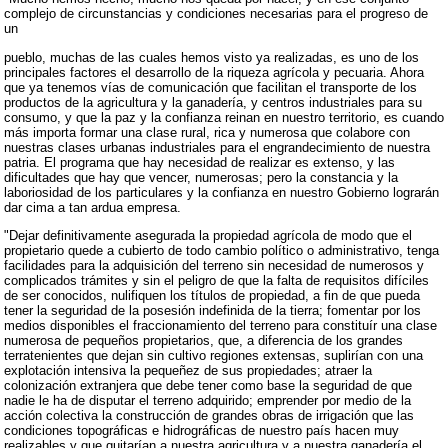
complejo de circunstancias y condiciones necesarias para el progreso de
un
pueblo, muchas de las cuales hemos visto ya realizadas, es uno de los
principales factores el desarrollo de la riqueza agrícola y pecuaria. Ahora
que ya tenemos vías de comunicación que facilitan el transporte de los
productos de la agricultura y la ganadería, y centros industriales para su
consumo, y que la paz y la confianza reinan en nuestro territorio, es cuando
más importa formar una clase rural, rica y numerosa que colabore con
nuestras clases urbanas industriales para el engrandecimiento de nuestra
patria. El programa que hay necesidad de realizar es extenso, y las
dificultades que hay que vencer, numerosas; pero la constancia y la
laboriosidad de los particulares y la confianza en nuestro Gobierno lograrán
dar cima a tan ardua empresa.
"Dejar definitivamente asegurada la propiedad agrícola de modo que el
propietario quede a cubierto de todo cambio político o administrativo, tenga
facilidades para la adquisición del terreno sin necesidad de numerosos y
complicados trámites y sin el peligro de que la falta de requisitos difíciles
de ser conocidos, nulifiquen los títulos de propiedad, a fin de que pueda
tener la seguridad de la posesión indefinida de la tierra; fomentar por los
medios disponibles el fraccionamiento del terreno para constituír una clase
numerosa de pequeños propietarios, que, a diferencia de los grandes
terratenientes que dejan sin cultivo regiones extensas, suplirían con una
explotación intensiva la pequeñez de sus propiedades; atraer la
colonización extranjera que debe tener como base la seguridad de que
nadie le ha de disputar el terreno adquirido; emprender por medio de la
acción colectiva la construcción de grandes obras de irrigación que las
condiciones topográficas e hidrográficas de nuestro país hacen muy
realizables y que quitarían a nuestra agricultura y a nuestra ganadería el