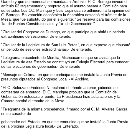
Garrido y que su memorial se mandara al Archivo. El C. Borrego invocó el
artículo 62 reglamentario y propuso que el asunto pasara a Comisión para
su estudio. Los CC. Manrique y Luis Espinosa se adhirieron a la opinión del
C. Borrego. En votación económica la Asamblea desechó el trámite de la
Mesa, que fue substituído por el siguiente: "Se reserva para las comisiones
1a. de Puntos Constitucionales y 1a. de Gobernación."
"Circular del Congreso de Durango, en que participa que abrió un periodo
extraordinario de sesiones.- De enterado.
"Circular de la Legislatura de San Luis Potosí, en que expresa que clausuró
un periodo de sesiones extraordinarias.- De enterado.
"Telegrama procedente de Morelia, Michoacán en que se avisa que la
Legislatura de ese Estado se constituyó en Colegio Electoral para conocer
de las elecciones de gobernador.- De enterado
"Mensaje de Colima, en que se participa que se instaló la Junta Previa de
presuntos diputados al Congreso Local.- Al Archivo.
"El C. Solórzano Federico N. reclamó el trámite anterior, pidiendo se
contestara de enterado. El C. Manrique propuso que la Comisión de
Gobernación estudiara el punto. La Presidencia hizo aclaraciones y la
Cámara aprobó el trámite de la Mesa.
"Telegrama de la misma procedencia, firmado por el C. M. Álvarez García
en su carácter de
gobernador del Estado, en que se comunica que se instaló la Junta Previa
de la próxima Legislatura local.- De Enterado.