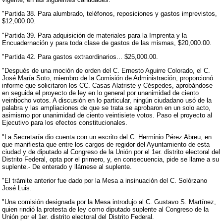
"Partida 38. Para alumbrado, teléfonos, reposiciones y gastos imprevistos,
$12,000.00.
"Partida 39. Para adquisición de materiales para la Imprenta y la
Encuadernación y para toda clase de gastos de las mismas, $20,000.00.
"Partida 42. Para gastos extraordinarios... $25,000.00.
"Después de una moción de orden del C. Ernesto Aguirre Colorado, el C.
José María Soto, miembro de la Comisión de Administración, proporcionó
informe que solicitaron los CC. Casas Alatriste y Céspedes, aprobándose
en seguida el proyecto de ley en lo general por unanimidad de ciento
veintiocho votos. A discusión en lo particular, ningún ciudadano usó de la
palabra y las ampliaciones de que se trata se aprobaron en un solo acto,
asimismo por unanimidad de ciento veintisiete votos. Paso el proyecto al
Ejecutivo para los efectos constitucionales.
"La Secretaría dio cuenta con un escrito del C. Herminio Pérez Abreu, en
que manifiesta que entre los cargos de regidor del Ayuntamiento de esta
ciudad y de diputado al Congreso de la Unión por el 1er. distrito electoral del
Distrito Federal, opta por el primero, y, en consecuencia, pide se llame a su
suplente.- De enterado y llámese al suplente.
"El trámite anterior fue dado por la Mesa a insinuación del C. Solórzano
José Luis.
"Una comisión designada por la Mesa introdujo al C. Gustavo S. Martínez,
quien rindió la protesta de ley como diputado suplente al Congreso de la
Unión por el 1er. distrito electoral del Distrito Federal.