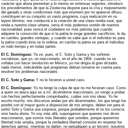
carácter que ahora presentan a lo menos en extensas regiones; introducir
los procedimientos de que la Zootecnia dispone para la cría y mejoramiento
del ganado y otras condiciones más que enumero por no aparecer difuso,
constituyen en su conjunto un vasto programa, cuya realización en no
lejano término, nos conducirá a la creación de una clase media rural, que
unida a nuestra clase urbana, sería el más poderoso sostén de nuestra
nacionalidad; pues nunca el ciudadano es más patriota que cuando
adquiere la convicción de que si la patria le exige grandes sacrificios, le da,
en cambio, grandes ventajas, y cuando se sabe que si el individuo es para
la patria cuando ésta se lo ordena, en cambio la patria es para el individuo
en todo tiempo y en todas partes.
El C. Domínguez:
Ya ve, pues, el C. Soto y Gama y los señores
socialistas, que yo, un reaccionario, en el año de 1904, cuando no se
soñaba con hacer revolución en México, yo me dirigía al gran dictador,
nada menos, indicándole qué programas debían tomarse en cuenta para
resolver los problemas nacionales.
El C. Soto y Gama:
Y no le hicieron a usted caso.
El C. Domínguez:
Yo no tengo la culpa de que no me hicieran caso. Como
a quien se ataca aquí es a mí, diciéndome reaccionario, yo vengo a probar
con hechos perfectamente comprobados, cuáles son mis ideas. Yo he
escrito mucho, mis discursos andan por ahí diseminados; los que tengo los
pondré con el mayor gusto a disposición de mis amigos; deben ser para el
señor Soto y Gama una sorpresa, porque probablemente él no los conocía
sino hasta ahora. Yo voy más allá; supongamos que quienes nos dicen
reaccionarios, que somos más liberales que ustedes, porque queremos
libertad más amplia, porque la verdadera libertad consiste en respetar los
derechos ajenos, mientras no dañen, no perjudiquen a un tercero; nosotros