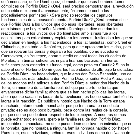
será necesario, señor Domínguez, demostrar que esos hombres fueron
cómplices de Porfirio Díaz? ¿Qué, será preciso demostrar que la revolución
del pueblo mexicano iba precisamente, únicamente contra los
procedimientos porfiristas? ¿Será preciso recordar los capítulos
fundamentales de la acusación contra Porfirio Díaz? ¿Será preciso decir
que Porfirio Díaz a los únicos que dio esas libertades, esas libertades
amplísimas que hoy el señor Norberto Domínguez dice que dan los
reaccionarios, a los únicos que dio libertades amplísimas fue a los
capitalistas para extorsionar y explotar a los obreros, fusilando a los que se
declaraban en huelga; a los hacendados, a los latifundistas, como Creel en
Chihuahua, y en toda la República, para que se apropiaran los ejidos, para
que se robaran las tierras y dejaran a los pueblos, como sucedió en
Cuernavaca, en Yautepec, como sucedió en casi todas las ciudades de
Morelos, sin tierras suficientes ni para tirar sus basuras; sin tierras
suficientes para extender su fundo legal, como paso en Cuautla? Si no lo
sabe el señor Norberto Domínguez los hacendados de allí, bajo la dictadura
de Porfirio Díaz, los hacendados, que lo eran don Pablo Escandón, uno de
los cortesanos más adictos a don Porfirio Díaz; el señor Pedro Aráoz, uno
de los mochos más adictos a don Porfirio Díaz; el señor don Nacho de la
Torre, un miembro de la familia real, del que por cierto no tenía que
envanecerse dicha familia; ahora que se han hecho públicas las lacras,
ahora que se sacan las lacras de la revolución, es bueno sacar también las
lacras a la reacción. Es público y notorio que Nacho de la Torre estaba
manchado, infamemente manchado, porque tenía una fea conducta
privada; eso es algo poco burgués, peca contra las reglas de la cortesía,
porque eso se puede decir respecto de los plebeyos. A nosotros se nos
puede echar todo en cara, ¡pero a la familia real de don Porfirio Díaz,
impecable e inmaculada, no se le puede decir que tuvo un individuo que no
la honraba, que no honraba a ninguna familia honrada habida o por haber!
Pues bien; esos individuos, señores, esos individuos como don Nacho de