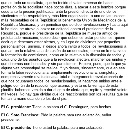
que es todo un socialista, que ha tenido el valor inmenso de hacer
profesión de fe socialista hace pocos días, a atacar a este hombre porque
cede ante la presión justificada, ante la presión directa de uno de los
sindicatos más respetables y más bien organizados, a una de las uniones
más respetables de la República: la benemérita Unión de Mecánicos de la
República Mexicana; y un periódico que se dice revolucionario y hasta aquí
lo ha sido, se atreve a lanzar un editorial contra el presidente de la
República, porque el presidente de la República se muestra amigo del
proletariado mexicano; quiere decir que debemos estar pendientes, quiere
decir que debemos estar alertas, y en lugar de dividirnos por pequeños
personalismos, unirnos. Y desde ahora invito a todos los revolucionarios a
que así en lo relativo a la discusión de credenciales, como en lo relativo a
la formación de comisiones, como en lo relativo a la discusión de todos y
cada uno de los asuntos que a la revolución afecten, marchemos unidos y
que obremos con honradez y sin partidismos. Espero, pues, que lo que ya
alguna vez pronostiqué se realice. Y yo deseo, sinceramente, que en esa
forma la labor revolucionaria, ampliamente revolucionaria, completa y
comprensivamente revolucionaria, total e íntegramente revolucionaria de
que nos ocupamos todos los revolucionarios, la hagamos unidos ante el
peligro común de la reacción que asoma, y esta es la ventaja de esta
planilla: habernos venido a dar el grito de alerta que, repito y repetiré veinte
mil veces: No hay que olvidar que los reaccionarios son los jesuitas que se
toman la mano cuando se les da el pie.
El C. presidente:
Tiene la palabra el C. Domínguez, para hechos.
El C. Soto Francisco:
Pido la palabra para una aclaración, señor
presidente.
El C. presidente:
Tiene usted la palabra para una aclaración.