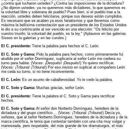
¿contra qué lucharon ustedes? ¿Contra las imposiciones de la dictadura?
¿No dijeron ustedes: ya no queremos más dictadores, lo que queremos es
la voluntad libre y soberana de pueblo? Pues bien; si el pueblo trae a la
reacción, ustedes deben felicitarse, porque sus deseos están cumplidos.
Es necesario que se acaben ya esos fanatismos y que llevemos como
máxima la bellísima contestación que un presidente de los Estados Unidos
le dio a su contrincante al ser vencido en una elección: "Os felicito por
vuestro triunfo; la voluntad del pueblo, es la ley." (Aplausos en las galerías.
Siseos en la galerías y en las curules.)
El C. presidente:
Tiene la palabra para hechos el C. León.
El C. Soto y Gama:
Pido la palabra para hechos; como primeramente fui
aludido por el señor Domínguez, suplicaría al señor León me cediera su
turno para hablar. (Voces: ¡Después! ¡Después!) Yo quiero rectificar.
(Voces: ¡Tribuna! ¡Tribuna!) Por eso insisto en suplicar al compañero León
me ceda su turno, si no tiene inconveniente.
El C. León:
Es un asunto de caballerosidad. Yo le cedo la palabra.
El C. Soto y Gama:
Muchas gracias, señor León.
El C. presidente:
Tiene la palabra el C. Soto y Gama para rectificar
hechos.
El C. Soto y Gama:
Al señor don Norberto Domínguez, heredero de la
dictadura y del grupo científico.... (Voces: ¡Tribuna! ¡Tribuna!) Decía yo,
señores, que al señor Norberto Domínguez, heredero de la dictadura y de la
marca científica, le tenía que contestar también con una cita muy vulgar y
manoseada, pero respetable, del más grande de los dramaturgos, el más