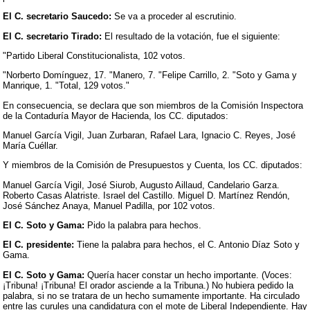
El C. secretario Saucedo:
Se va a proceder al escrutinio.
El C. secretario Tirado:
El resultado de la votación, fue el siguiente:
"Partido Liberal Constitucionalista, 102 votos.
"Norberto Domínguez, 17. "Manero, 7. "Felipe Carrillo, 2. "Soto y Gama y
Manrique, 1. "Total, 129 votos."
En consecuencia, se declara que son miembros de la Comisión Inspectora
de la Contaduría Mayor de Hacienda, los CC. diputados:
Manuel García Vigil, Juan Zurbaran, Rafael Lara, Ignacio C. Reyes, José
María Cuéllar.
Y miembros de la Comisión de Presupuestos y Cuenta, los CC. diputados:
Manuel García Vigil, José Siurob, Augusto Aillaud, Candelario Garza.
Roberto Casas Alatriste. Israel del Castillo. Miguel D. Martínez Rendón,
José Sánchez Anaya, Manuel Padilla, por 102 votos.
El C. Soto y Gama:
Pido la palabra para hechos.
El C. presidente:
Tiene la palabra para hechos, el C. Antonio Díaz Soto y
Gama.
El C. Soto y Gama:
Quería hacer constar un hecho importante. (Voces:
¡Tribuna! ¡Tribuna! El orador asciende a la Tribuna.) No hubiera pedido la
palabra, si no se tratara de un hecho sumamente importante. Ha circulado
entre las curules una candidatura con el mote de Liberal Independiente. Hay