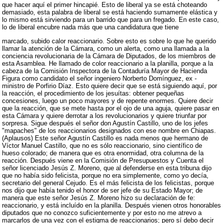
que hacer aquí el primer hincapié. Esto de liberal ya se está choteando
demasiado, esta palabra de liberal se está haciendo sumamente elástica y
lo mismo está sirviendo para un barrido que para un fregado. En este caso,
lo de liberal encubre nada más que una candidatura que tiene
marcado, subido calor reaccionario. Sobre esto es sobre lo que he querido
llamar la atención de la Cámara, como un alerta, como una llamada a la
conciencia revolucionaria de la Cámara de Diputados, de los miembros de
esta Asamblea. He llamado de color reaccionario a la planilla, porque a la
cabeza de la Comisión Inspectora de la Contaduría Mayor de Hacienda
Figura como candidato el señor ingeniero Norberto Domínguez, ex -
ministro de Porfirio Díaz. Esto quiere decir que se está siguiendo aquí, por
la reacción, el procedimiento de los jesuítas: obtener pequeñas
concesiones, luego un poco mayores y de repente enormes. Quiere decir
que la reacción, que se mete hasta por el ojo de una aguja, quiere pasar en
esta Cámara y quiere derrotar a los revolucionarios y quiere triunfar por
sorpresa. Sigue después el señor don Agustín Castillo, uno de los jefes
"mapaches" de los reaccionarios designados con ese nombre en Chiapas.
(Aplausos) Este señor Agustín Castillo es nada menos que hermano de
Víctor Manuel Castillo, que no es sólo reaccionario, sino científico de
hueso colorado; de manera que es otra enormidad, otra columna de la
reacción. Después viene en la Comisión de Presupuestos y Cuenta el
señor licenciado Jesús Z. Moreno, que al defenderse en esta tribuna dijo
que no había sido felicista, porque no era simplemente, como yo decía,
secretario del general Cejudo. Es el más felicista de los felicistas, porque
nos dijo que había tenido el honor de ser jefe de su Estado Mayor; de
manera que este señor Jesús Z. Moreno hizo su declaración de fe:
reaccionario, y está incluído en la planilla. Después vienen otros honorables
diputados que no conozco suficientemente y por esto no me atrevo a
marcarlos de una vez con el estigma de reaccionarios; pero sí debo decir