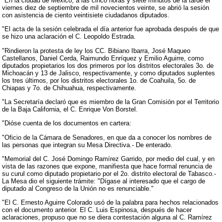
"En la ciudad de México, a las cinco horas y siete minutos de la tarde el
viernes diez de septiembre de mil novecientos veinte, se abrió la sesión
con asistencia de ciento veintisiete ciudadanos diputados.
"El acta de la sesión celebrada el día anterior fue aprobada después de que
se hizo una aclaración el C. Leopoldo Estrada.
"Rindieron la protesta de ley los CC. Bibiano Ibarra, José Maqueo
Castellanos, Daniel Cerda, Raimundo Enríquez y Emilio Aguirre, como
diputados propietarios los dos primeros por los distritos electorales 3o. de
Michoacán y 13 de Jalisco, respectivamente, y como diputados suplentes
los tres últimos, por los distritos electorales 1o. de Coahuila, 5o. de
Chiapas y 7o. de Chihuahua, respectivamente.
"La Secretaría declaró que es miembro de la Gran Comisión por el Territorio
de la Baja California, el C. Enrique Von Borstel.
"Dióse cuenta de los documentos en cartera:
"Oficio de la Cámara de Senadores, en que da a conocer los nombres de
las personas que integran su Mesa Directiva.- De enterado.
"Memorial del C. José Domingo Ramírez Garrido, por medio del cual, y en
vista de las razones que expone, manifiesta que hace formal renuncia de
su curul como diputado propietario por el 2o. distrito electoral de Tabasco.-
La Mesa dio el siguiente trámite: "Dígase al interesado que el cargo de
diputado al Congreso de la Unión no es renunciable."
"El C. Ernesto Aguirre Colorado usó de la palabra para hechos relacionados
con el documento anterior. El C. Luis Espinosa, después de hacer
aclaraciones, propuso que no se diera contestación alguna al C. Ramírez