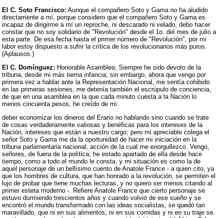
El C. Soto Francisco:
Aunque el compañero Soto y Gama no ha aludido
directamente a mí, porque considero que el compañero Soto y Gama es
incapaz de dirigirme a mí un reproche, ni descarado ni velado, debo hacer
constar que no soy solidario de "Revolución" desde el 1o. del mes de julio a
esta parte. De esa fecha hasta el primer número de "Revolución", por mi
labor estoy dispuesto a sufrir la crítica de los revolucionarios más puros.
(Aplausos.)
El C. Domínguez:
Honorable Asamblea: Siempre he sido devoto de la
tribuna, desde mi más tierna infancia; sin embargo, ahora que vengo por
primera vez a hablar ante la Representación Nacional, me sentía cohibido
en las primeras sesiones, me detenía también el escrúpulo de conciencia,
de que en una asamblea en la que cada minuto cuesta a la Nación lo
menos cincuenta pesos, he creído de mi
deber economizar los dineros del Erario no hablando sino cuando se trate
de cosas verdaderamente valiosas y benéficas para los intereses de la
Nación, intereses que están a nuestro cargo; pero mi apreciable colega el
señor Soto y Gama me da la oportunidad de hacer mi iniciación en la
tribuna parlamentaria nacional, acción de la cual me enorgullezco. Vengo,
señores, de fuera de la política; he estado apartado de ella desde hace
tiempo, como a todo el mundo le consta, y mi situación es como la de
aquel personaje de un bellísimo cuento de Anatole France - a quien cito, ya
que los hombres de cultura, que han honrado a la revolución, se permiten el
lujo de probar que tiene muchas lecturas, y no quiero ser menos citando al
primer esteta moderno -. Refiere Anatole France que cierto personaje se
estuvo durmiendo trescientos años y cuando volvió de ese sueño y se
encontró el mundo transformado con las ideas socialistas, se quedó tan
maravillado, que ni en sus alimentos, ni en sus comidas y ni en su traje se