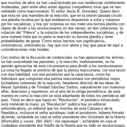
que muchos de ellos se han caracterizado por sus tendencias visiblemente
moderadas; pero entre ellos están algunos compañeros míos que se han
señalado como reaccionarios: El señor Jesús B. González. Quiero decir
que esta es una maniobra de la reacción; que en la sesión pasada circuló
una planilla incolora por la que estábamos dispuestos a votar y votamos
por los socialistas, y hoy por sorpresa se nos mete una tercera planilla con
objeto de dividir a los revolucionarios en dos ramas; en dos votaciones: la
votación del "Pélece" y la votación de los independientes socialistas, y de
esta manera mete por su parte la reacción su tercera planilla y tener
probabilidades de ganar. Como estos hechos son significativos,
sintomáticos, sintomáticos, hay que vivir alerta y hay que pasar de aquí a
consideraciones más hondas.
Con motivo de la discusión de credenciales se han apasionado los ánimos,
se han exacerbado las pasiones, y la reacción, mañosamente, se ha
querido aprovechar de esta circunstancia para dividir a los revolucionarios.
La cosa ha llegado al extremo de que la prensa reaccionaria, con ese tesón
con esa habilidad, con ese jesuitismo que la caracteriza, como los
individuos que componen esa prensa reaccionaria son periodistas viejos,
luchadores veteranos de la reacción, herederos directos de las ideas de
Reyes Spíndola y de Trinidad Sánchez Santos, naturalmente son maestros
ellos, directores y reporteros, en el arte de la intriga periodística; de esta
manera es como la reacción se está adueñando de todos los periódicos del
país. Triste es decir que hasta en "Revolución", el periódico inmaculado,
está metiendo la mano; ya "Revolución" publica hoy un editorial
antisindicalista, un editorial que los mochos de esta Cámara y de la
República, inclusive el señor arzobispo, todo el jesuitismo, hubiera firmado
diciendo, echándole en cara al señor presidente don Victoriano de la Huerta
(Murmullos y voces: ¡No! ¡No!) - me equivoqué -; echándole en cara al
ciudadano presidente don Adolfo de la Huerta que es todo un revolucionario,