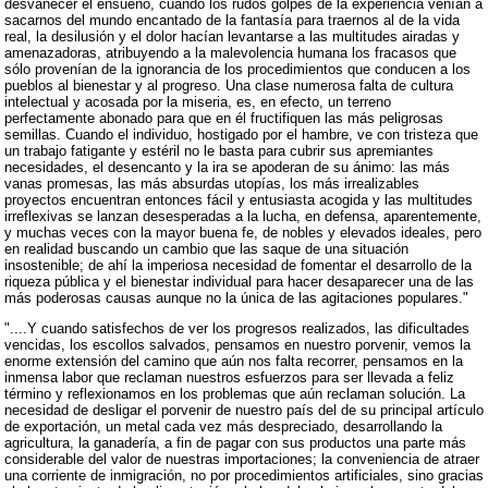
desvanecer el ensueño, cuando los rudos golpes de la experiencia venían a
sacarnos del mundo encantado de la fantasía para traernos al de la vida
real, la desilusión y el dolor hacían levantarse a las multitudes airadas y
amenazadoras, atribuyendo a la malevolencia humana los fracasos que
sólo provenían de la ignorancia de los procedimientos que conducen a los
pueblos al bienestar y al progreso. Una clase numerosa falta de cultura
intelectual y acosada por la miseria, es, en efecto, un terreno
perfectamente abonado para que en él fructifiquen las más peligrosas
semillas. Cuando el individuo, hostigado por el hambre, ve con tristeza que
un trabajo fatigante y estéril no le basta para cubrir sus apremiantes
necesidades, el desencanto y la ira se apoderan de su ánimo: las más
vanas promesas, las más absurdas utopías, los más irrealizables
proyectos encuentran entonces fácil y entusiasta acogida y las multitudes
irreflexivas se lanzan desesperadas a la lucha, en defensa, aparentemente,
y muchas veces con la mayor buena fe, de nobles y elevados ideales, pero
en realidad buscando un cambio que las saque de una situación
insostenible; de ahí la imperiosa necesidad de fomentar el desarrollo de la
riqueza pública y el bienestar individual para hacer desaparecer una de las
más poderosas causas aunque no la única de las agitaciones populares."
"....Y cuando satisfechos de ver los progresos realizados, las dificultades
vencidas, los escollos salvados, pensamos en nuestro porvenir, vemos la
enorme extensión del camino que aún nos falta recorrer, pensamos en la
inmensa labor que reclaman nuestros esfuerzos para ser llevada a feliz
término y reflexionamos en los problemas que aún reclaman solución. La
necesidad de desligar el porvenir de nuestro país del de su principal artículo
de exportación, un metal cada vez más despreciado, desarrollando la
agricultura, la ganadería, a fin de pagar con sus productos una parte más
considerable del valor de nuestras importaciones; la conveniencia de atraer
una corriente de inmigración, no por procedimientos artificiales, sino gracias