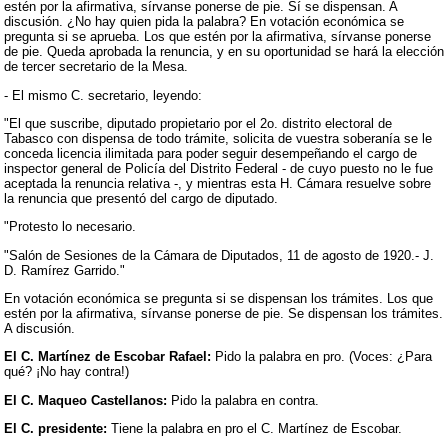
estén por la afirmativa, sírvanse ponerse de pie. Sí se dispensan. A
discusión. ¿No hay quien pida la palabra? En votación económica se
pregunta si se aprueba. Los que estén por la afirmativa, sírvanse ponerse
de pie. Queda aprobada la renuncia, y en su oportunidad se hará la elección
de tercer secretario de la Mesa.
- El mismo C. secretario, leyendo:
"El que suscribe, diputado propietario por el 2o. distrito electoral de
Tabasco con dispensa de todo trámite, solicita de vuestra soberanía se le
conceda licencia ilimitada para poder seguir desempeñando el cargo de
inspector general de Policía del Distrito Federal - de cuyo puesto no le fue
aceptada la renuncia relativa -, y mientras esta H. Cámara resuelve sobre
la renuncia que presentó del cargo de diputado.
"Protesto lo necesario.
"Salón de Sesiones de la Cámara de Diputados, 11 de agosto de 1920.- J.
D. Ramírez Garrido."
En votación económica se pregunta si se dispensan los trámites. Los que
estén por la afirmativa, sírvanse ponerse de pie. Se dispensan los trámites.
A discusión.
El C. Martínez de Escobar Rafael:
Pido la palabra en pro. (Voces: ¿Para
qué? ¡No hay contra!)
El C. Maqueo Castellanos:
Pido la palabra en contra.
El C. presidente:
Tiene la palabra en pro el C. Martínez de Escobar.