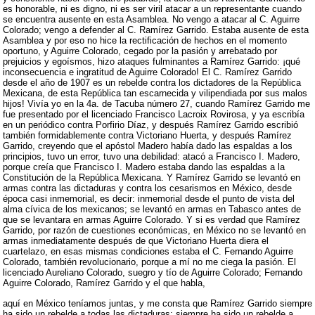
es honorable, ni es digno, ni es ser viril atacar a un representante cuando
se encuentra ausente en esta Asamblea. No vengo a atacar al C. Aguirre
Colorado; vengo a defender al C. Ramírez Garrido. Estaba ausente de esta
Asamblea y por eso no hice la rectificación de hechos en el momento
oportuno, y Aguirre Colorado, cegado por la pasión y arrebatado por
prejuicios y egoísmos, hizo ataques fulminantes a Ramírez Garrido: ¡qué
inconsecuencia e ingratitud de Aguirre Colorado! El C. Ramírez Garrido
desde el año de 1907 es un rebelde contra los dictadores de la República
Mexicana, de esta República tan escarnecida y vilipendiada por sus malos
hijos! Vivía yo en la 4a. de Tacuba número 27, cuando Ramírez Garrido me
fue presentado por el licenciado Francisco Lacroix Rovirosa, y ya escribía
en un periódico contra Porfirio Díaz, y después Ramírez Garrido escribió
también formidablemente contra Victoriano Huerta, y después Ramírez
Garrido, creyendo que el apóstol Madero había dado las espaldas a los
principios, tuvo un error, tuvo una debilidad: atacó a Francisco I. Madero,
porque creía que Francisco I. Madero estaba dando las espaldas a la
Constitución de la República Mexicana. Y Ramírez Garrido se levantó en
armas contra las dictaduras y contra los cesarismos en México, desde
época casi inmemorial, es decir: inmemorial desde el punto de vista del
alma cívica de los mexicanos; se levantó en armas en Tabasco antes de
que se levantara en armas Aguirre Colorado. Y si es verdad que Ramírez
Garrido, por razón de cuestiones económicas, en México no se levantó en
armas inmediatamente después de que Victoriano Huerta diera el
cuartelazo, en esas mismas condiciones estaba el C. Fernando Aguirre
Colorado, también revolucionario, porque a mí no me ciega la pasión. El
licenciado Aureliano Colorado, suegro y tío de Aguirre Colorado; Fernando
Aguirre Colorado, Ramírez Garrido y el que habla,
aquí en México teníamos juntas, y me consta que Ramírez Garrido siempre
ha sido un rebelde a todas las dictaduras; siempre ha sido un rebelde a