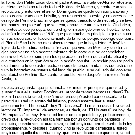
la Torre, don Pablo Escandón, el padre Aráoz, la viuda de Alonso, etcétera,
etcétera, se habían robado todo el Estado de Morelos, y contra eso vino la
revolución, y entonces el señor Domínguez se quedó con sus palabras y
con sus discursos en el bolsillo, y no renunció su puesto, y entonces no se
desligó de Porfirio Díaz, sino que se quedó tranquilo o de neutral, y se lavó
las manos, no protestó, que yo sepa, contra el cuartelazo de la Ciudadela;
no protestó, que yo sepa, contra el ignominioso gobierno de Huerta; no se
adhirió a la revolución de 1910, que proclamaba en principio lo que el autor
en sus discursos: el fraccionamiento de la tierra, porque supongo que leería
el Plan de San Luis, no creo sinceramente que lo haya leído, él leyó las
leyes de la dictadura porfirista. Yo creo que vivía en México y que tenía
ojos para ver no sólo acontecimientos de la corte que se desarrollaban
dentro del Palacio, sino para los que acaecían fuera de la órbita oficial y
que entraban en la gran órbita de la acción popular. La acción popular pedía
exactamente lo que usted pedía en sus discursos, nada más que usted no
tuvo la honradez de ponerse del lado del pueblo, sino del lado del gobierno
dictatorial de Porfirio Díaz contra el pueblo. Vino después la revolución de
Ayala, la
revolución agrarista, que proclamaba los mismos principios que usted, y
¿usted fue a ella, señor Domínguez, autor de tantas hermosas ideas? Tal
vez ni la conocía usted, quizá no se preocupó usted por conocerla, o le
pareció a usted un aborto del infierno, probablemente leería usted
asiduamente "El Imparcial", hoy "El Universal", la misma cosa. Era usted
lector de "El Imparcial" de entonces, es decir, de "El Universal" de hoy, de
"El Imparcial" de hoy. Era usted lector de ese periódico y, probablemente,
creyó que la revolución estaba formada por un conjunto de bandidos, y
después, cuando vino el cuartelazo, usted creyó que era el triunfo de la ley
probablemente, y después, cuando vino la revolución carrancista, usted
creyó que aquello iba contra le ley, que era un desorden espantoso; usted