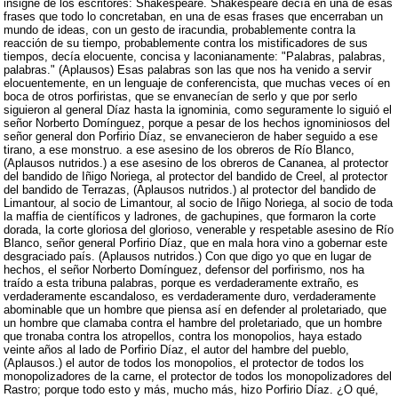
insigne de los escritores: Shakespeare. Shakespeare decía en una de esas
frases que todo lo concretaban, en una de esas frases que encerraban un
mundo de ideas, con un gesto de iracundia, probablemente contra la
reacción de su tiempo, probablemente contra los mistificadores de sus
tiempos, decía elocuente, concisa y laconianamente: "Palabras, palabras,
palabras." (Aplausos) Esas palabras son las que nos ha venido a servir
elocuentemente, en un lenguaje de conferencista, que muchas veces oí en
boca de otros porfiristas, que se envanecían de serlo y que por serlo
siguieron al general Díaz hasta la ignominia, como seguramente lo siguió el
señor Norberto Domínguez, porque a pesar de los hechos ignominiosos del
señor general don Porfirio Díaz, se envanecieron de haber seguido a ese
tirano, a ese monstruo. a ese asesino de los obreros de Río Blanco,
(Aplausos nutridos.) a ese asesino de los obreros de Cananea, al protector
del bandido de Iñigo Noriega, al protector del bandido de Creel, al protector
del bandido de Terrazas, (Aplausos nutridos.) al protector del bandido de
Limantour, al socio de Limantour, al socio de Iñigo Noriega, al socio de toda
la maffia de científicos y ladrones, de gachupines, que formaron la corte
dorada, la corte gloriosa del glorioso, venerable y respetable asesino de Río
Blanco, señor general Porfirio Díaz, que en mala hora vino a gobernar este
desgraciado país. (Aplausos nutridos.) Con que digo yo que en lugar de
hechos, el señor Norberto Domínguez, defensor del porfirismo, nos ha
traído a esta tribuna palabras, porque es verdaderamente extraño, es
verdaderamente escandaloso, es verdaderamente duro, verdaderamente
abominable que un hombre que piensa así en defender al proletariado, que
un hombre que clamaba contra el hambre del proletariado, que un hombre
que tronaba contra los atropellos, contra los monopolios, haya estado
veinte años al lado de Porfirio Díaz, el autor del hambre del pueblo,
(Aplausos.) el autor de todos los monopolios, el protector de todos los
monopolizadores de la carne, el protector de todos los monopolizadores del
Rastro; porque todo esto y más, mucho más, hizo Porfirio Díaz. ¿O qué,