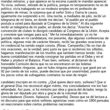
mandan retirarse, y que aparece en la escena cuando le mandan aparecer.
Yo vivía, señores, retirado de la política, porque mi temperamento no es de
político; vivía trabajando en un modesto empleo en mi profesión de
ingeniero de minas; la sorpresa que al señor Soto y Gama le causa,
igualmente me sorprendió a mí. Una noche, a mediados de julio, recibí un
telegrama de mi tierra, en donde me decían: "el pueblo por el pueblo
postula a usted para diputado al Congreso de la Unión." Al día siguiente
recibí un telegrama de mi padre, en donde me decía: "Anoche la
convención de clubes te designó candidato al Congreso de la Unión. Acepta
y conviene que vengas para acá." Me fui inmediatamente: yo no he
gastado nada en mi candidatura; me presente, dije algunas conferencias de
política, algunas más de carácter literario, recibí las grandes ovaciones y
mi credencial ha venido según consta. (Risas. Campanilla.) No se rían de
mis ovaciones, es la verdad; pero justo es que si recibimos los silbidos,
hagamos manifestación de los triunfos que también hemos tenido. Una
buena contabilidad nos manda consignar las partidas en el Debe y en el
Haber y producir el Balance. Pues bien, señores; el dictamen de la
honorable Comisión decía que no se encontraron en las boletas
irregularidades ningunas, que no hubo ninguna protesta y que gané por un
92 por ciento de los votos, puede decirse que por unanimidad, puesto que
los pocos votos de sufragantes contrarios no eran de ningún
candidato inscripto en mi contra. ¿Qué quiere decir esto, señores? Que si
el general Díaz me reconoció algún mérito, mis conciudadanos me los han
refrendado. Así pues, si fui ministro por obra y gracia del dictador, tengo la
gloria de ser diputado por obra y gracia de la voluntad de mis
conciudadanos (Siseos. Aplausos. Campanilla). Deseo que se dé lectura a
mi discurso para que estos señores agraristas vean cómo en 1904 pensaba
un reaccionario sobre ciertos problemas nacionales.