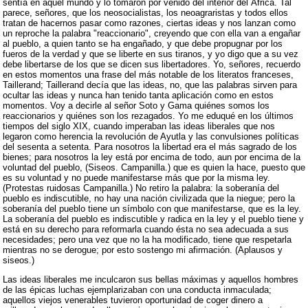
sentía en aquel mundo y lo tomaron por venido del interior del África. Tal
parece, señores, que los neosocialistas, los neoagraristas y todos ellos
tratan de hacernos pasar como razones, ciertas ideas y nos lanzan como
un reproche la palabra "reaccionario", creyendo que con ella van a engañar
al pueblo, a quien tanto se ha engañado, y que debe propugnar por los
fueros de la verdad y que se liberte en sus tiranos, y yo digo que a su vez
debe libertarse de los que se dicen sus libertadores. Yo, señores, recuerdo
en estos momentos una frase del más notable de los literatos franceses,
Taillerand; Taillerand decía que las ideas, no, que las palabras sirven para
ocultar las ideas y nunca han tenido tanta aplicación como en estos
momentos. Voy a decirle al señor Soto y Gama quiénes somos los
reaccionarios y quiénes son los rezagados. Yo me eduqué en los últimos
tiempos del siglo XIX, cuando imperaban las ideas liberales que nos
legaron como herencia la revolución de Ayutla y las convulsiones políticas
del sesenta a setenta. Para nosotros la libertad era el más sagrado de los
bienes; para nosotros la ley está por encima de todo, aun por encima de la
voluntad del pueblo, (Siseos. Campanilla.) que es quien la hace, puesto que
es su voluntad y no puede manifestarse más que por la misma ley.
(Protestas ruidosas Campanilla.) No retiro la palabra: la soberanía del
pueblo es indiscutible, no hay una nación civilizada que la niegue; pero la
soberanía del pueblo tiene un símbolo con que manifestarse, que es la ley.
La soberanía del pueblo es indiscutible y radica en la ley y el pueblo tiene y
está en su derecho para reformarla cuando ésta no sea adecuada a sus
necesidades; pero una vez que no la ha modificado, tiene que respetarla
mientras no se derogue; por esto sostengo mi afirmación. (Aplausos y
siseos.)
Las ideas liberales me inculcaron sus bellas máximas y aquellos hombres
de las épicas luchas ejemplarizaban con una conducta inmaculada;
aquellos viejos venerables tuvieron oportunidad de coger dinero a