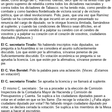
deber, como amigo del C. Ramírez Garrido, decir que no ha tenido más que
un gesto supremo de rebeldía contra todos los dictadores nacionales y
contra todos los dictadores de Tabasco; no ha tenido más, como pendón de
combate y como bandera flordelisada de victoria social y de victoria
política, que un ideal revolucionario. Pido, pues, que una vez que Ramírez
Garrido se ha convencido de que incurrió en un error presentado su
renuncia del cargo de diputado, se le otorgue licencia ilimitada, llamándose
al suplente; y cuando las condiciones de México sean difíciles, en el
momento oportuno vendrá él a palpitar su cerebro con el cerebro de
vosotros y a palpitar su corazón con el corazón de vosotros, ciudadanos
diputados.(Aplausos.)
El C. secretario Tirado:
No habiendo inscriptos más diputados, se
pregunta a la Asamblea si se considera el asunto suficientemente
discutido. Los que estén por la afirmativa, sírvanse ponerse de pie.
Suficientemente discutido. En votación económica se pregunta si se
aprueba la licencia. Los que estén por la afirmativa, sírvanse ponerse de
pie.
El C. Von Borstel:
Pido la palabra para una aclaración. (Voces: ¡Estamos
en votación!)
El C. secretario Tirado:
Se aprueba la licencia y se llamará al suplente.
- El mismo C. secretario : Se va a proceder a la elección de Comisión
Inspectora de la Contaduría Mayor de Hacienda y Comisión de
Presupuestos y Cuenta. Se suplica a los ciudadanos diputados pasen a
votar en el orden en que se les llame. (Se recoge la votación.) ¿Falta algún
ciudadano diputado por votar? No faltando ningún ciudadano diputado por
votar, se declara cerrada la votación. Se suplica a los miembros de la Mesa
pasen a hacer el escrutinio.