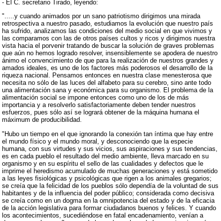
- El C. secretario Tirado, leyendo:
".....y cuando animados por un sano patriotismo dirigimos una mirada
retrospectiva a nuestro pasado, estudiamos la evolución que nuestro país
ha sufrido, analizamos las condiciones del medio social en que vivimos y
las comparamos con las de otros países cultos y ricos y dirigimos nuestra
vista hacia el porvenir tratando de buscar la solución de graves problemas
que aún no hemos logrado resolver, insensiblemente se apodera de nuestro
ánimo el convencimiento de que para la realización de nuestros grandes y
amados ideales, es uno de los factores más poderosos el desarrollo de la
riqueza nacional. Pensamos entonces en nuestra clase menesterosa que
necesita no sólo de las luces del alfabeto para su cerebro, sino ante todo
una alimentación sana y económica para su organismo. El problema de la
alimentación social se impone entonces como uno de los de más
importancia y a resolverlo satisfactoriamente deben tender nuestros
esfuerzos, pues sólo así se logrará obtener de la máquina humana el
máximum de producibilidad.
"Hubo un tiempo en el que ignorando la conexión tan íntima que hay entre
el mundo físico y el mundo moral, y desconociendo que la especie
humana, con sus virtudes y sus vicios, sus aspiraciones y sus tendencias,
es en cada pueblo el resultado del medio ambiente, lleva marcado en su
organismo y en su espíritu el sello de las cualidades y defectos que le
imprime el heredismo acumulado de muchas generaciones y está sometido
a las leyes fisiológicas y psicológicas que rigen a los animales gregarios;
se creía que la felicidad de los pueblos sólo dependía de la voluntad de sus
habitantes y de la influencia del poder público; considerada como decisiva
se creía como en un dogma en la omnipotencia del estado y de la eficacia
de la acción legislativa para formar ciudadanos buenos y felices. Y cuando
los acontecimientos, sucediéndose en fatal encadenamiento, venían a