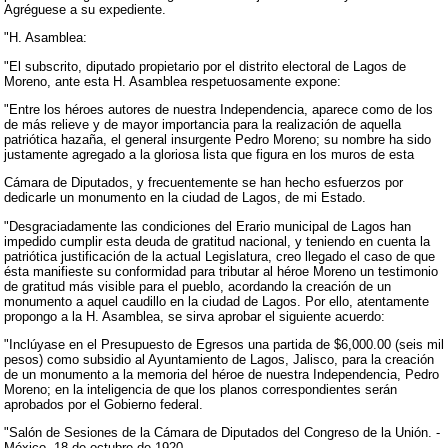
Agréguese a su expediente.
"H. Asamblea:
"El subscrito, diputado propietario por el distrito electoral de Lagos de
Moreno, ante esta H. Asamblea respetuosamente expone:
"Entre los héroes autores de nuestra Independencia, aparece como de los
de más relieve y de mayor importancia para la realización de aquella
patriótica hazaña, el general insurgente Pedro Moreno; su nombre ha sido
justamente agregado a la gloriosa lista que figura en los muros de esta
Cámara de Diputados, y frecuentemente se han hecho esfuerzos por
dedicarle un monumento en la ciudad de Lagos, de mi Estado.
"Desgraciadamente las condiciones del Erario municipal de Lagos han
impedido cumplir esta deuda de gratitud nacional, y teniendo en cuenta la
patriótica justificación de la actual Legislatura, creo llegado el caso de que
ésta manifieste su conformidad para tributar al héroe Moreno un testimonio
de gratitud más visible para el pueblo, acordando la creación de un
monumento a aquel caudillo en la ciudad de Lagos. Por ello, atentamente
propongo a la H. Asamblea, se sirva aprobar el siguiente acuerdo:
"Inclúyase en el Presupuesto de Egresos una partida de $6,000.00 (seis mil
pesos) como subsidio al Ayuntamiento de Lagos, Jalisco, para la creación
de un monumento a la memoria del héroe de nuestra Independencia, Pedro
Moreno; en la inteligencia de que los planos correspondientes serán
aprobados por el Gobierno federal.
"Salón de Sesiones de la Cámara de Diputados del Congreso de la Unión. -
México, 18 de octubre de 1920.