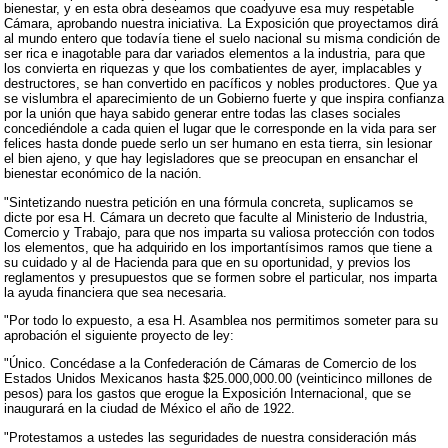
bienestar, y en esta obra deseamos que coadyuve esa muy respetable
Cámara, aprobando nuestra iniciativa. La Exposición que proyectamos dirá
al mundo entero que todavía tiene el suelo nacional su misma condición de
ser rica e inagotable para dar variados elementos a la industria, para que
los convierta en riquezas y que los combatientes de ayer, implacables y
destructores, se han convertido en pacíficos y nobles productores. Que ya
se vislumbra el aparecimiento de un Gobierno fuerte y que inspira confianza
por la unión que haya sabido generar entre todas las clases sociales
concediéndole a cada quien el lugar que le corresponde en la vida para ser
felices hasta donde puede serlo un ser humano en esta tierra, sin lesionar
el bien ajeno, y que hay legisladores que se preocupan en ensanchar el
bienestar económico de la nación.
"Sintetizando nuestra petición en una fórmula concreta, suplicamos se
dicte por esa H. Cámara un decreto que faculte al Ministerio de Industria,
Comercio y Trabajo, para que nos imparta su valiosa protección con todos
los elementos, que ha adquirido en los importantísimos ramos que tiene a
su cuidado y al de Hacienda para que en su oportunidad, y previos los
reglamentos y presupuestos que se formen sobre el particular, nos imparta
la ayuda financiera que sea necesaria.
"Por todo lo expuesto, a esa H. Asamblea nos permitimos someter para su
aprobación el siguiente proyecto de ley:
"Único. Concédase a la Confederación de Cámaras de Comercio de los
Estados Unidos Mexicanos hasta $25.000,000.00 (veinticinco millones de
pesos) para los gastos que erogue la Exposición Internacional, que se
inaugurará en la ciudad de México el año de 1922.
"Protestamos a ustedes las seguridades de nuestra consideración más