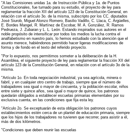
"A las Comisiones unidas 1a. de Instrucción Pública y 1a. de Puntos
Constitucionales, fue turnado para su estudio, el proyecto de ley para
reglamentar la fracción XII del artículo 123 de la Constitución General, en
relación con el artículo 3o. de la misma, subscripto por los CC. diputados
José Siurob, Miguel Alonzo Romero, Basilio Vadillo, C. Llaca, C. Argüelles,
E. Bordes Mangel, R. Martínez de Escobar, M. A. González, R. Ramos
Pedrueza, J. Zubaran y L. L. León. Estando inspirados sus autores en el
noble propósito de intensificar por todos los medios la lucha contra el
analfabetismo en nuestro país, lo hemos estudiado con la atención que el
asunto merece, habiéndonos permitido hacer ligeras modificaciones de
forma y de fondo en el texto del referido proyecto.
"Por lo expuesto, nos permitimos someter a la deliberación de la H.
Asamblea, el siguiente proyecto de ley para reglamentar la fracción XII del
artículo 123 de la Constitución General, en relación con el artículo 3o de la
misma.
"Artículo 1o. En toda negociación industrial, ya sea agrícola, minera o
fabril, y en cualquier otro centro de trabajo, siempre que el número de
trabajadores sea igual o mayor de cincuenta, y la población escolar, niños
entre siete y quince años, sea igual o mayor de quince, los patronos
quedarán obligados a establecer escuelas primarias elementales por su
exclusiva cuenta, en las condiciones que fija esta ley.
"Artículo 2o. Se exceptuarán de esta obligación los patronos cuyos
establecimientos estén cerca de un plantel de educación primaria, siempre
que los hijos de los trabajadores no tuvieren que recorrer, para asistir a él,
más de dos kilómetros.
"Condiciones que deben reunir las escuelas