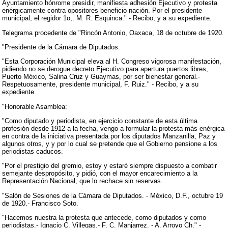
Ayuntamiento hónrome presidir, manifiesta adhesión Ejecutivo y protesta
enérgicamente contra opositores beneficio nación. Por el presidente
municipal, el regidor 1o,. M. R. Esquinca." - Recibo, y a su expediente.
Telegrama procedente de "Rincón Antonio, Oaxaca, 18 de octubre de 1920.
"Presidente de la Cámara de Diputados.
"Esta Corporación Municipal eleva al H. Congreso vigorosa manifestación,
pidiendo no se derogue decreto Ejecutivo para apertura puertos libres,
Puerto México, Salina Cruz y Guaymas, por ser bienestar general.-
Respetuosamente, presidente municipal, F. Ruiz." - Recibo, y a su
expediente.
"Honorable Asamblea:
"Como diputado y periodista, en ejercicio constante de esta última
profesión desde 1912 a la fecha, vengo a formular la protesta más enérgica
en contra de la iniciativa presentada por los diputados Manzanilla, Paz y
algunos otros, y y por lo cual se pretende que el Gobierno pensione a los
periodistas caducos.
"Por el prestigio del gremio, estoy y estaré siempre dispuesto a combatir
semejante despropósito, y pidió, con el mayor encarecimiento a la
Representación Nacional, que lo rechace sin reservas.
"Salón de Sesiones de la Cámara de Diputados. - México, D.F., octubre 19
de 1920.- Francisco Soto.
"Hacemos nuestra la protesta que antecede, como diputados y como
periodistas.- Ignacio C. Villegas.- F. C. Manjarrez. - A. Arroyo Ch." -