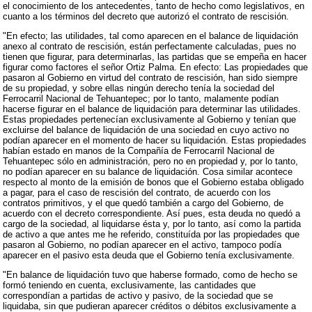
el conocimiento de los antecedentes, tanto de hecho como legislativos, en
cuanto a los términos del decreto que autorizó el contrato de rescisión.
"En efecto; las utilidades, tal como aparecen en el balance de liquidación
anexo al contrato de rescisión, están perfectamente calculadas, pues no
tienen que figurar, para determinarlas, las partidas que se empeña en hacer
figurar como factores el señor Ortiz Palma. En efecto: Las propiedades que
pasaron al Gobierno en virtud del contrato de rescisión, han sido siempre
de su propiedad, y sobre ellas ningún derecho tenía la sociedad del
Ferrocarril Nacional de Tehuantepec; por lo tanto, malamente podían
hacerse figurar en el balance de liquidación para determinar las utilidades.
Estas propiedades pertenecían exclusivamente al Gobierno y tenían que
excluirse del balance de liquidación de una sociedad en cuyo activo no
podían aparecer en el momento de hacer su liquidación. Estas propiedades
habían estado en manos de la Compañía de Ferrocarril Nacional de
Tehuantepec sólo en administración, pero no en propiedad y, por lo tanto,
no podían aparecer en su balance de liquidación. Cosa similar acontece
respecto al monto de la emisión de bonos que el Gobierno estaba obligado
a pagar, para el caso de rescisión del contrato, de acuerdo con los
contratos primitivos, y el que quedó también a cargo del Gobierno, de
acuerdo con el decreto correspondiente. Así pues, esta deuda no quedó a
cargo de la sociedad, al liquidarse ésta y, por lo tanto, así como la partida
de activo a que antes me he referido, constituída por las propiedades que
pasaron al Gobierno, no podían aparecer en el activo, tampoco podía
aparecer en el pasivo esta deuda que el Gobierno tenía exclusivamente.
"En balance de liquidación tuvo que haberse formado, como de hecho se
formó teniendo en cuenta, exclusivamente, las cantidades que
correspondían a partidas de activo y pasivo, de la sociedad que se
liquidaba, sin que pudieran aparecer créditos o débitos exclusivamente a