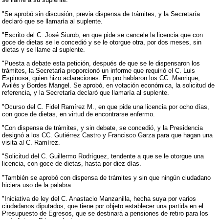
"Se aprobó sin discusión, previa dispensa de trámites, y la Secretaría
declaró que se llamaría al suplente.
"Escrito del C. José Siurob, en que pide se cancele la licencia que con
goce de dietas se le concedió y se le otorgue otra, por dos meses, sin
dietas y se llame al suplente.
"Puesta a debate esta petición, después de que se le dispensaron los
trámites, la Secretaría proporcionó un informe que requirió el C. Luis
Espinosa, quien hizo aclaraciones. En pro hablaron los CC. Manrique,
Avilés y Bordes Mangel. Se aprobó, en votación económica, la solicitud de
referencia, y la Secretaría declaró que llamaría al suplente.
"Ocurso del C. Fidel Ramírez M., en que pide una licencia por ocho días,
con goce de dietas, en virtud de encontrarse enfermo.
"Con dispensa de trámites, y sin debate, se concedió, y la Presidencia
designó a los CC. Gutiérrez Castro y Francisco Garza para que hagan una
visita al C. Ramírez.
"Solicitud del C. Guillermo Rodríguez, tendente a que se le otorgue una
licencia, con goce de dietas, hasta por diez días.
"También se aprobó con dispensa de trámites y sin que ningún ciudadano
hiciera uso de la palabra.
"Iniciativa de ley del C. Anastacio Manzanilla, hecha suya por varios
ciudadanos diputados, que tiene por objeto establecer una partida en el
Presupuesto de Egresos, que se destinará a pensiones de retiro para los