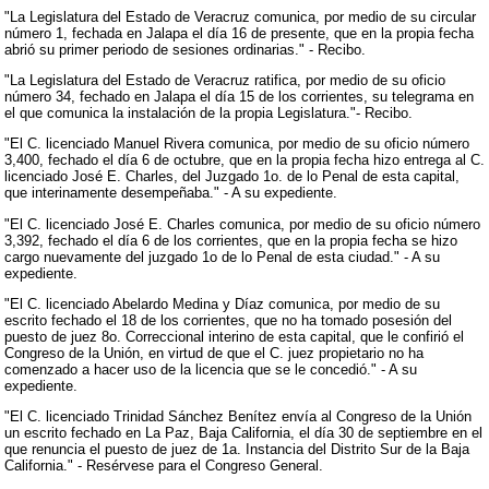
"La Legislatura del Estado de Veracruz comunica, por medio de su circular
número 1, fechada en Jalapa el día 16 de presente, que en la propia fecha
abrió su primer periodo de sesiones ordinarias." - Recibo.
"La Legislatura del Estado de Veracruz ratifica, por medio de su oficio
número 34, fechado en Jalapa el día 15 de los corrientes, su telegrama en
el que comunica la instalación de la propia Legislatura."- Recibo.
"El C. licenciado Manuel Rivera comunica, por medio de su oficio número
3,400, fechado el día 6 de octubre, que en la propia fecha hizo entrega al C.
licenciado José E. Charles, del Juzgado 1o. de lo Penal de esta capital,
que interinamente desempeñaba." - A su expediente.
"El C. licenciado José E. Charles comunica, por medio de su oficio número
3,392, fechado el día 6 de los corrientes, que en la propia fecha se hizo
cargo nuevamente del juzgado 1o de lo Penal de esta ciudad." - A su
expediente.
"El C. licenciado Abelardo Medina y Díaz comunica, por medio de su
escrito fechado el 18 de los corrientes, que no ha tomado posesión del
puesto de juez 8o. Correccional interino de esta capital, que le confirió el
Congreso de la Unión, en virtud de que el C. juez propietario no ha
comenzado a hacer uso de la licencia que se le concedió." - A su
expediente.
"El C. licenciado Trinidad Sánchez Benítez envía al Congreso de la Unión
un escrito fechado en La Paz, Baja California, el día 30 de septiembre en el
que renuncia el puesto de juez de 1a. Instancia del Distrito Sur de la Baja
California." - Resérvese para el Congreso General.