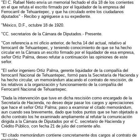
"El C. Rafael Nieto envía un memorial fechado el día 18 de los corrientes
en el que refuta el escrito firmado por el liquidador de la empresa del
Ferrocarril de Tehuantepec, y que ha circulado entre los ciudadanos
diputados" - Recibo y agréguese a su expediente.
"México, D.F., octubre 18 de 1920.
"CC. secretarios de la Cámara de Diputados.- Presente.
"Con referencia a mi oficio anterior, de fecha 14 del actual, relativo al
ferrocarril de Tehuantepec, y teniendo conocimiento de que se ha hecho
circular en la Cámara un escrito firmado por el liquidador de esa empresa,
señor Ortiz Palma, deseo refutar a continuación las opiniones de este
señor.
"El señor ingeniero Ortiz Palma, gerente liquidador de la compañía del
ferrocarril Nacional de Tehuantepec, formó para la Secretaría de Hacienda y
ha hecho circular, un memorándum atacando el contrato de rescisión, de
los relativos a la organización y funcionamiento de la compañía del
Ferrocarril Nacional de Tehuantepec.
"Dada la intervención que tuve en dicha rescisión como encargado de la
Secretaría de Hacienda, no deseo dejar pasar los cargos y apreciaciones
que hace el señor Ortiz Palma; paso a examinar el citado memorándum,
aun cuando sea brevemente, dado que todos puntos que se han objetado a
dicho contrato los he examinado ampliamente al refutar la comunicación
dirigida a la Cámara de Diputados por el C. secretario de Hacienda y
Crédito Público, con fecha 21 de julio del corriente año.
"El citado memorándum contiene concretamente dos cargos al contrato de
rescisión.