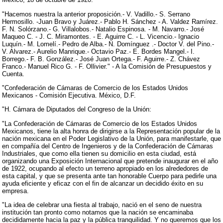
"Hacemos nuestra la anterior proposición.- V. Vadillo.- S. Serrano
Hermosillo. -Juan Bravo y Juárez.- Pablo H. Sánchez - A. Valdez Ramírez.
F. N. Solórzano.- G. Villalobos.- Natalio Espinosa. - M. Navarro.- José
Maqueo C. - J. C. Miramontes. - E. Aguirre C. - L. Vicencio.- Ignacio
Luquín.- M. Lomelí.- Pedro de Alba.- N. Domínguez .- Doctor V. del Pino.-
V. Alvarez.- Aurelio Manrique.- Octavio Paz.- E. Bordes Mangel.- I.
Borrego.- F. B. González.- José Juan Ortega.- F. Aguirre.- Z. Chávez
Franco.- Manuel Rico G. - F. Ollivier." - A la Comisión de Presupuestos y
Cuenta.
"Confederación de Cámaras de Comercio de los Estados Unidos
Mexicanos - Comisión Ejecutiva. México, D.F.
"H. Cámara de Diputados del Congreso de la Unión:
"La Confederación de Cámaras de Comercio de los Estados Unidos
Mexicanos, tiene la alta honra de dirigirse a la Representación popular de la
nación mexicana en el Poder Legislativo de la Unión, para manifestarle, que
en compañía del Centro de Ingenieros y de la Confederación de Cámaras
Industriales, que como ella tienen su domicilio en esta ciudad, está
organizando una Exposición Internacional que pretende inaugurar en el año
de 1922, ocupando al efecto un terreno apropiado en los alrededores de
esta capital, y que se presenta ante tan honorable Cuerpo para pedirle una
ayuda eficiente y eficaz con el fin de alcanzar un decidido éxito en su
empresa.
"La idea de celebrar una fiesta al trabajo, nació en el seno de nuestra
institución tan pronto como notamos que la nación se encaminaba
decididamente hacia la paz y la pública tranquilidad. Y no queremos que los