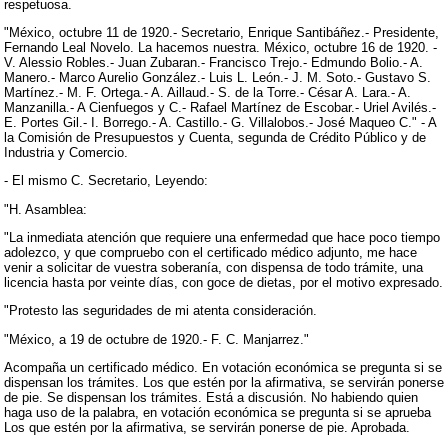
respetuosa.
"México, octubre 11 de 1920.- Secretario, Enrique Santibáñez.- Presidente,
Fernando Leal Novelo. La hacemos nuestra. México, octubre 16 de 1920. -
V. Alessio Robles.- Juan Zubaran.- Francisco Trejo.- Edmundo Bolio.- A.
Manero.- Marco Aurelio González.- Luis L. León.- J. M. Soto.- Gustavo S.
Martínez.- M. F. Ortega.- A. Aillaud.- S. de la Torre.- César A. Lara.- A.
Manzanilla.- A Cienfuegos y C.- Rafael Martínez de Escobar.- Uriel Avilés.-
E. Portes Gil.- I. Borrego.- A. Castillo.- G. Villalobos.- José Maqueo C." - A
la Comisión de Presupuestos y Cuenta, segunda de Crédito Público y de
Industria y Comercio.
- El mismo C. Secretario, Leyendo:
"H. Asamblea:
"La inmediata atención que requiere una enfermedad que hace poco tiempo
adolezco, y que compruebo con el certificado médico adjunto, me hace
venir a solicitar de vuestra soberanía, con dispensa de todo trámite, una
licencia hasta por veinte días, con goce de dietas, por el motivo expresado.
"Protesto las seguridades de mi atenta consideración.
"México, a 19 de octubre de 1920.- F. C. Manjarrez."
Acompaña un certificado médico. En votación económica se pregunta si se
dispensan los trámites. Los que estén por la afirmativa, se servirán ponerse
de pie. Se dispensan los trámites. Está a discusión. No habiendo quien
haga uso de la palabra, en votación económica se pregunta si se aprueba
Los que estén por la afirmativa, se servirán ponerse de pie. Aprobada.