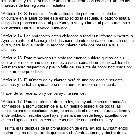
los patronos y estos sueldos estarán de acuerdo con los que disfruten los
maestros de las regiones inmediatas.
"Artículo 13. Si la adquisición de artículos de primera necesidad se
dificultare en el lugar donde esté establecido la escuela, el patrono estará
obligado a proporcionarlos al profesor y a su ayudante, al precio más bajo
que tuvieren en el mercado inmediato.
"Artículo 14. Los profesores están obligados a rendir un informe bimestral al
Ayuntamiento o al Consejo de Educación, dando cuenta de la marcha de su
curso, para lo cual harán un reconocimiento cada dos meses a sus
alumnos.
"Artículo 15. Para remover a un profesor, cuando hubiere quejas en su
contra, será necesario que la remoción sea acordada en pleno cabildo del
Ayuntamiento respectivo y previo fallo de una junta de honor nombrada por
el mismo cuerpo edilicio.
"Artículo 16. El número de ayudantes será de uno por cada cincuenta
alumnos y no habrá ayudante si el número es menor de cincuenta.
"Papel de la Federación y de los ayuntamientos.
"Artículo 17. Para los efectos de esta ley, los ayuntamientos mandarán
abrir desde la promulgación de ella, un registro especial de todas las
negociaciones especificas antes, expresando el número de trabajadores y
el de población escolar que haya, y señalarán desde luego aquellas que
estén obligadas a establecer las escuelas de que habla esta ley.
"Treinta días después de la promulgación de esta ley, los ayuntamientos
tendrán hecho el registro de que habla el párrafo anterior, y dentro de los