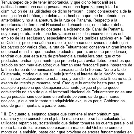
Tehuantepec dejó de tener importancia, y que dicho ferrocarril sea
calificado como una carga pesada, es de una ligereza completa. La
disminución de las utilidades de dicho ferrocarril, como consecuencia de la
disminución del tráfico, se debió a los hechos a que me he referido con
anterioridad y no a la apertura de la ruta de Panamá. Respecto a la
importancia del ferrocarril Nacional de Tehuantepec, en lo futuro, debe
tenerse en cuenta que no obstante la existencia del Canal de Panamá,
cuyo uso por otra parte tiene los ya bien conocidos inconvenientes del
empleo de las esclusas y especialmente de los terribles azolves en el Tajo
de Culebra, problema aún no resuelto, que hace que aveces se detengan
los barcos por varios días, la ruta de Tehuantepec conserva un gran interés
comercial mundial; que muchos productos, por razón de su procedencia,
tendrán que usar esta ruta de preferencia a cualquiera otra; que otros
productos tendrán igualmente que preferirla para evitar fletes terrestres que
sabido es son muy elevados; que forman este ferrocarril parte integrante de
la línea férrea de comunicación internacional de la frontera Norte a la de
Guatemala, motivo que por sí solo justifica el interés de la Nación para
administrar exclusivamente esta línea, y por último, que está línea no está
exenta de interés puramente local. Creo que lo anterior basta para que
cualquiera persona que desapasionadamente juzgue el punto quede
convencido no sólo de que el ferrocarril Nacional de Tehuantepec no es una
carga pesada, sino que tiene un brillante porvenir, es de gran interés
nacional, y que por lo tanto su adquisición exclusiva por el Gobierno ha
sido de gran importancia para el país.
" II. En cuanto al segundo ataque que contiene el memorándum que
examino y que consiste en objetar la manera como se han calculado las
utilidades repartibles, sosteniendo que deben tomarse en cuenta para ello el
monto tanto de los bienes que pasaron a manos del Gobierno como el
monto de la emisión, baste decir que proviene de errores fundamentales en