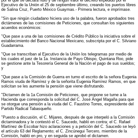
por el que se declara nulo y de ningún valor el decreto expedido por el
Ejecutivo de la Unión el 25 de septiembre último, creando los puertos libres
de Salina Cruz, Puerto México Guaymas.- Primera lectura, e imprímase.
"Sin que ningún ciudadano hiciera uso de la palabra, fueron aprobados tres
dictámenes de las comisiones de Peticiones, que consultan los siguientes
acuerdos económicos:
"Que pase a una de las comisiones de Crédito Público la iniciativa sobre el
establecimiento del Banco Nacional Mexicano, subscripta por el C. Silviano
Guadarrama.
"Que se transcriban al Ejecutivo de la Unión los telegramas por medio de
los cuales el juez de la 1a. Instancia de Payo Obispo, Quintana Roo, pide
se gestione ante la Tesorería General de la Nación el pago de sus sueldos;
y
"Que pase a la Comisión de Guerra en turno el escrito de la señora Eugenia
Ramos viuda de Ramírez y de la señorita Eugenia Ramírez Ramos, en que
solicitan se les aumente la pensión que viene disfrutando.
"Dictamen de la 1a Comisión de Peticiones, que propone se turne a la
Hacienda que corresponda la solicitud del C. José Ángel Magaña para que
se otorgue una pensión a la viuda del C. Faustino Torres, expresidente del
Partido Radical Tabasqueño.
"Puesto a discusión, el C. Mijares, después de que interpeló a la Comisión
dictaminadora y le contestó el C. Saucedo, habló en contra; el C. Rafael
Martínez de Escobar hizo aclaraciones y a petición del C. Saucedo se leyó
el artículo 63 del Reglamento; el C. Zincúnegui Tercero, miembro de la
Comisión, habló en pro, y en seguida se aprobó el dictamen.