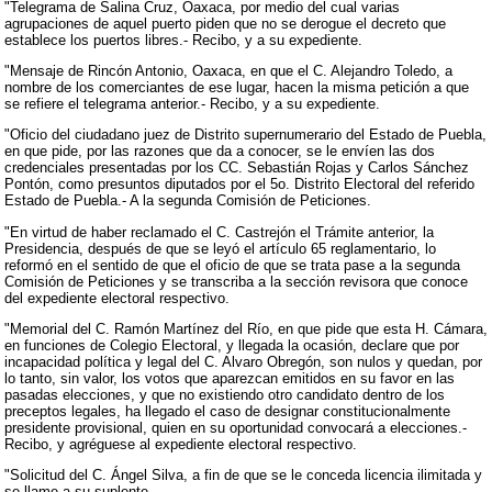
"Telegrama de Salina Cruz, Oaxaca, por medio del cual varias
agrupaciones de aquel puerto piden que no se derogue el decreto que
establece los puertos libres.- Recibo, y a su expediente.
"Mensaje de Rincón Antonio, Oaxaca, en que el C. Alejandro Toledo, a
nombre de los comerciantes de ese lugar, hacen la misma petición a que
se refiere el telegrama anterior.- Recibo, y a su expediente.
"Oficio del ciudadano juez de Distrito supernumerario del Estado de Puebla,
en que pide, por las razones que da a conocer, se le envíen las dos
credenciales presentadas por los CC. Sebastián Rojas y Carlos Sánchez
Pontón, como presuntos diputados por el 5o. Distrito Electoral del referido
Estado de Puebla.- A la segunda Comisión de Peticiones.
"En virtud de haber reclamado el C. Castrejón el Trámite anterior, la
Presidencia, después de que se leyó el artículo 65 reglamentario, lo
reformó en el sentido de que el oficio de que se trata pase a la segunda
Comisión de Peticiones y se transcriba a la sección revisora que conoce
del expediente electoral respectivo.
"Memorial del C. Ramón Martínez del Río, en que pide que esta H. Cámara,
en funciones de Colegio Electoral, y llegada la ocasión, declare que por
incapacidad política y legal del C. Alvaro Obregón, son nulos y quedan, por
lo tanto, sin valor, los votos que aparezcan emitidos en su favor en las
pasadas elecciones, y que no existiendo otro candidato dentro de los
preceptos legales, ha llegado el caso de designar constitucionalmente
presidente provisional, quien en su oportunidad convocará a elecciones.-
Recibo, y agréguese al expediente electoral respectivo.
"Solicitud del C. Ángel Silva, a fin de que se le conceda licencia ilimitada y
se llame a su suplente.