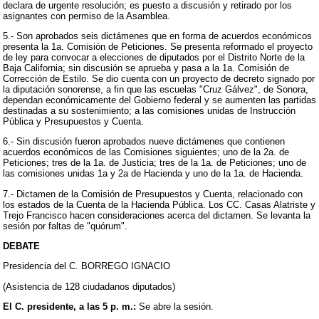
declara de urgente resolución; es puesto a discusión y retirado por los
asignantes con permiso de la Asamblea.
5.- Son aprobados seis dictámenes que en forma de acuerdos económicos
presenta la 1a. Comisión de Peticiones. Se presenta reformado el proyecto
de ley para convocar a elecciones de diputados por el Distrito Norte de la
Baja California; sin discusión se aprueba y pasa a la 1a. Comisión de
Corrección de Estilo. Se dio cuenta con un proyecto de decreto signado por
la diputación sonorense, a fin que las escuelas "Cruz Gálvez", de Sonora,
dependan económicamente del Gobierno federal y se aumenten las partidas
destinadas a su sostenimiento; a las comisiones unidas de Instrucción
Pública y Presupuestos y Cuenta.
6.- Sin discusión fueron aprobados nueve dictámenes que contienen
acuerdos económicos de las Comisiones siguientes; uno de la 2a. de
Peticiones; tres de la 1a. de Justicia; tres de la 1a. de Peticiones; uno de
las comisiones unidas 1a y 2a de Hacienda y uno de la 1a. de Hacienda.
7.- Dictamen de la Comisión de Presupuestos y Cuenta, relacionado con
los estados de la Cuenta de la Hacienda Pública. Los CC. Casas Alatriste y
Trejo Francisco hacen consideraciones acerca del dictamen. Se levanta la
sesión por faltas de "quórum".
DEBATE
Presidencia del C. BORREGO IGNACIO
(Asistencia de 128 ciudadanos diputados)
El C. presidente, a las 5 p. m.:
Se abre la sesión.