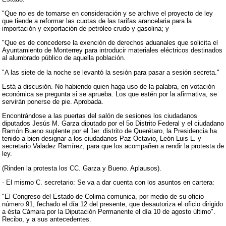
"Que no es de tomarse en consideración y se archive el proyecto de ley
que tiende a reformar las cuotas de las tarifas arancelaria para la
importación y exportación de petróleo crudo y gasolina; y
"Que es de concederse la exención de derechos aduanales que solicita el
Ayuntamiento de Monterrey para introducir materiales eléctricos destinados
al alumbrado público de aquella población.
"A las siete de la noche se levantó la sesión para pasar a sesión secreta."
Está a discusión. No habiendo quien haga uso de la palabra, en votación
económica se pregunta si se aprueba. Los que estén por la afirmativa, se
servirán ponerse de pie. Aprobada.
Encontrándose a las puertas del salón de sesiones los ciudadanos
diputados Jesús M. Garza diputado por el 5o Distrito Federal y el ciudadano
Ramón Bueno suplente por el 1er. distrito de Querétaro, la Presidencia ha
tenido a bien designar a los ciudadanos Paz Octavio, León Luis L. y
secretario Valadez Ramírez, para que los acompañen a rendir la protesta de
ley.
(Rinden la protesta los CC. Garza y Bueno. Aplausos).
- El mismo C. secretario: Se va a dar cuenta con los asuntos en cartera:
"El Congreso del Estado de Colima comunica, por medio de su oficio
número 91, fechado el día 12 del presente, que desautoriza el oficio dirigido
a ésta Cámara por la Diputación Permanente el día 10 de agosto último".
Recibo, y a sus antecedentes.