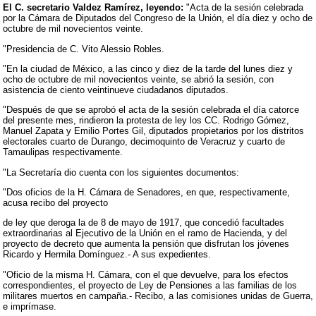
El C. secretario Valdez Ramírez, leyendo:
"Acta de la sesión celebrada
por la Cámara de Diputados del Congreso de la Unión, el día diez y ocho de
octubre de mil novecientos veinte.
"Presidencia de C. Vito Alessio Robles.
"En la ciudad de México, a las cinco y diez de la tarde del lunes diez y
ocho de octubre de mil novecientos veinte, se abrió la sesión, con
asistencia de ciento veintinueve ciudadanos diputados.
"Después de que se aprobó el acta de la sesión celebrada el día catorce
del presente mes, rindieron la protesta de ley los CC. Rodrigo Gómez,
Manuel Zapata y Emilio Portes Gil, diputados propietarios por los distritos
electorales cuarto de Durango, decimoquinto de Veracruz y cuarto de
Tamaulipas respectivamente.
"La Secretaría dio cuenta con los siguientes documentos:
"Dos oficios de la H. Cámara de Senadores, en que, respectivamente,
acusa recibo del proyecto
de ley que deroga la de 8 de mayo de 1917, que concedió facultades
extraordinarias al Ejecutivo de la Unión en el ramo de Hacienda, y del
proyecto de decreto que aumenta la pensión que disfrutan los jóvenes
Ricardo y Hermila Domínguez.- A sus expedientes.
"Oficio de la misma H. Cámara, con el que devuelve, para los efectos
correspondientes, el proyecto de Ley de Pensiones a las familias de los
militares muertos en campaña.- Recibo, a las comisiones unidas de Guerra,
e imprímase.