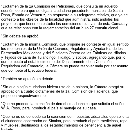
"Dictamen de la 1a Comisión de Peticiones, que consulta un acuerdo
económico para que se diga al ciudadano presidente municipal de Santa
Rosa, Estado de Veracruz, en respuesta a su telegrama relativo, que ya se
contestó a los obreros de la localidad que administra, indicándoles los
proyectos que tienen en estudio las comisiones relativas de esta Cámara y
que se relacionan con la reglamentación del artículo 27 constitucional.
"Sin debate se aprobó.
"Dictamen de la misma Comisión, que propone se conteste en igual sentido
los memoriales de la Unión de Cobreros, Hojalateros y Ayudantes de los
Ferrocarriles Mexicanos y del Sindicato Obrero de las Fábricas de Hilados
y Tejidos de Lana de Tulancingo, Hidalgo, y socios, agregando que, por lo
que respecta al establecimiento del Departamento de la Comisión
Reguladora del Comercio, la Cámara no puede resolver nada por ser asunto
que compete al Ejecutivo federal.
"También se aprobó sin debate.
"Sin que ningún ciudadano hiciera uso de la palabra, la Cámara otorgó su
aprobación a cuatro dictámenes de la 1a. Comisión de Hacienda, que
proponen respectivamente:
"Que no procede la exención de derechos aduanales que solicita el señor
W. A. Ross, para introducir al país el menaje de su casa.
"Que no es de concederse la exención de impuestos aduanales que solicita
el ciudadano gobernador de Sinaloa, para introducir al país medicinas, ropa
y muebles, destinados a los establecimientos de beneficencia de aquel
Estado.