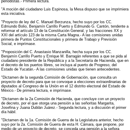
periodistas.- Primera lectura.
"A moción del ciudadano Luis Espinosa, la Mesa dispuso que se imprimiera
esta iniciativa.
"Proyecto de ley del C. Manuel Berzunza, hecho suyo por los CC.
Edmundo Bolio, Benjamín Carrillo Puerto y Edmundo G. Cantón, tendente a
reformar el artículo 13 de la Constitución General, y las fracciones XX y
XXI del artículo 123 de la misma Carta Magna.- A las comisiones unidas
primera de Puntos Constitucionales y primera de Trabajo y Previsión
Social, e imprímase.
"Proposición del C. Anastasio Manzanilla, hecha suya por los CC.
Benjamín Carrillo Puerto y Enrique M. Barragán referentes a que se pida al
ciudadano presidente de la República y a la Secretaría de Hacienda, que en
el decreto de los puertos libres, se incluya al puerto de Progreso, del
Estado de Yucatán.- A las comisiones unidas que tienen antecedentes.
"Dictamen de la segunda Comisión de Gobernación, que consulta un
proyecto de decreto para que se convoque a elecciones extraordinarias de
diputados al Congreso de la Unión en el 12 distrito electoral del Estado de
México.- De primera lectura, e imprímase.
"Dictamen de la 2a Comisión de Hacienda, que concluye con un proyecto
de decreto, por el que otorga una pensión a las señoritas Margarita,
Josefina y Juana Dublán Juárez.- Segunda lectura, y a discusión el primer
día hábil.
"Dictamen de la 1a. Comisión de Guerra de la Legislatura anterior, hecho
suyo por la 2a. Comisión de Guerra de esta H. Cámara, que propone, por
medio de un proyecto de decreto, se conceda una pensión a la señora