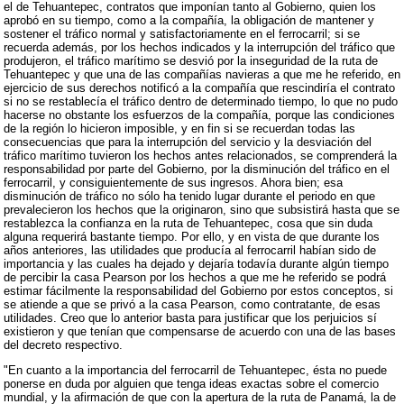
el de Tehuantepec, contratos que imponían tanto al Gobierno, quien los
aprobó en su tiempo, como a la compañía, la obligación de mantener y
sostener el tráfico normal y satisfactoriamente en el ferrocarril; si se
recuerda además, por los hechos indicados y la interrupción del tráfico que
produjeron, el tráfico marítimo se desvió por la inseguridad de la ruta de
Tehuantepec y que una de las compañías navieras a que me he referido, en
ejercicio de sus derechos notificó a la compañía que rescindiría el contrato
si no se restablecía el tráfico dentro de determinado tiempo, lo que no pudo
hacerse no obstante los esfuerzos de la compañía, porque las condiciones
de la región lo hicieron imposible, y en fin si se recuerdan todas las
consecuencias que para la interrupción del servicio y la desviación del
tráfico marítimo tuvieron los hechos antes relacionados, se comprenderá la
responsabilidad por parte del Gobierno, por la disminución del tráfico en el
ferrocarril, y consiguientemente de sus ingresos. Ahora bien; esa
disminución de tráfico no sólo ha tenido lugar durante el periodo en que
prevalecieron los hechos que la originaron, sino que subsistirá hasta que se
restablezca la confianza en la ruta de Tehuantepec, cosa que sin duda
alguna requerirá bastante tiempo. Por ello, y en vista de que durante los
años anteriores, las utilidades que producía al ferrocarril habían sido de
importancia y las cuales ha dejado y dejaría todavía durante algún tiempo
de percibir la casa Pearson por los hechos a que me he referido se podrá
estimar fácilmente la responsabilidad del Gobierno por estos conceptos, si
se atiende a que se privó a la casa Pearson, como contratante, de esas
utilidades. Creo que lo anterior basta para justificar que los perjuicios sí
existieron y que tenían que compensarse de acuerdo con una de las bases
del decreto respectivo.
"En cuanto a la importancia del ferrocarril de Tehuantepec, ésta no puede
ponerse en duda por alguien que tenga ideas exactas sobre el comercio
mundial, y la afirmación de que con la apertura de la ruta de Panamá, la de