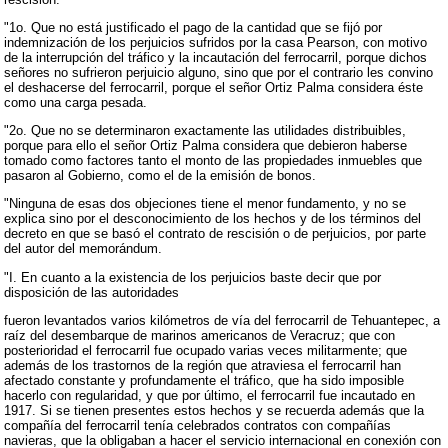
"1o. Que no está justificado el pago de la cantidad que se fijó por
indemnización de los perjuicios sufridos por la casa Pearson, con motivo
de la interrupción del tráfico y la incautación del ferrocarril, porque dichos
señores no sufrieron perjuicio alguno, sino que por el contrario les convino
el deshacerse del ferrocarril, porque el señor Ortiz Palma considera éste
como una carga pesada.
"2o. Que no se determinaron exactamente las utilidades distribuibles,
porque para ello el señor Ortiz Palma considera que debieron haberse
tomado como factores tanto el monto de las propiedades inmuebles que
pasaron al Gobierno, como el de la emisión de bonos.
"Ninguna de esas dos objeciones tiene el menor fundamento, y no se
explica sino por el desconocimiento de los hechos y de los términos del
decreto en que se basó el contrato de rescisión o de perjuicios, por parte
del autor del memorándum.
"I. En cuanto a la existencia de los perjuicios baste decir que por
disposición de las autoridades
fueron levantados varios kilómetros de vía del ferrocarril de Tehuantepec, a
raíz del desembarque de marinos americanos de Veracruz; que con
posterioridad el ferrocarril fue ocupado varias veces militarmente; que
además de los trastornos de la región que atraviesa el ferrocarril han
afectado constante y profundamente el tráfico, que ha sido imposible
hacerlo con regularidad, y que por último, el ferrocarril fue incautado en
1917. Si se tienen presentes estos hechos y se recuerda además que la
compañía del ferrocarril tenía celebrados contratos con compañías
navieras, que la obligaban a hacer el servicio internacional en conexión con