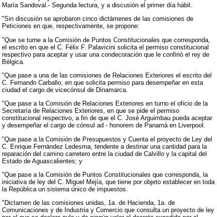
María Sandoval.- Segunda lectura, y a discusión el primer día hábil.
"Sin discusión se aprobaron cinco dictámenes de las comisiones de
Peticiones en que, respectivamente, se propone:
"Que se turne a la Comisión de Puntos Constitucionales que corresponda,
el escrito en que el C. Félix F. Palavicini solicita el permiso constitucional
respectivo para aceptar y usar una condecoración que le confirió el rey de
Bélgica.
"Que pase a una de las comisiones de Relaciones Exteriores el escrito del
C. Fernando Carballo, en que solicita permiso para desempeñar en esta
ciudad el cargo de vicecónsul de Dinamarca.
"Que pase a la Comisión de Relaciones Exteriores en turno el oficio de la
Secretaría de Relaciones Exteriores, en que se pide el permiso
constitucional respectivo, a fin de que el C. José Arguimbau pueda aceptar
y desempeñar el cargo de cónsul ad - honorem de Panamá en Liverpool.
"Que pase a la Comisión de Presupuestos y Cuenta el proyecto de Ley del
C. Enrique Fernández Ledesma, tendente a destinar una cantidad para la
reparación del camino carretero entre la ciudad de Calvillo y la capital del
Estado de Aguascalientes; y
"Que pase a la Comisión de Puntos Constitucionales que corresponda, la
iniciativa de ley del C. Miguel Mejía, que tiene por objeto establecer en toda
la República un sistema único de impuestos.
"Dictamen de las comisiones unidas, 1a. de Hacienda, 1a. de
Comunicaciones y de Industria y Comercio que consulta un proyecto de ley