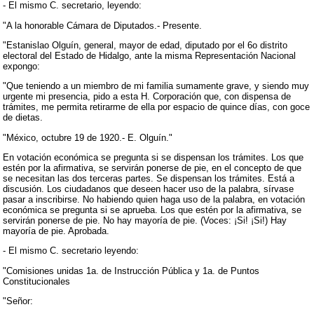
- El mismo C. secretario, leyendo:
"A la honorable Cámara de Diputados.- Presente.
"Estanislao Olguín, general, mayor de edad, diputado por el 6o distrito
electoral del Estado de Hidalgo, ante la misma Representación Nacional
expongo:
"Que teniendo a un miembro de mi familia sumamente grave, y siendo muy
urgente mi presencia, pido a esta H. Corporación que, con dispensa de
trámites, me permita retirarme de ella por espacio de quince días, con goce
de dietas.
"México, octubre 19 de 1920.- E. Olguín."
En votación económica se pregunta si se dispensan los trámites. Los que
estén por la afirmativa, se servirán ponerse de pie, en el concepto de que
se necesitan las dos terceras partes. Se dispensan los trámites. Está a
discusión. Los ciudadanos que deseen hacer uso de la palabra, sírvase
pasar a inscribirse. No habiendo quien haga uso de la palabra, en votación
económica se pregunta si se aprueba. Los que estén por la afirmativa, se
servirán ponerse de pie. No hay mayoría de pie. (Voces: ¡Si! ¡Si!) Hay
mayoría de pie. Aprobada.
- El mismo C. secretario leyendo:
"Comisiones unidas 1a. de Instrucción Pública y 1a. de Puntos
Constitucionales
"Señor: