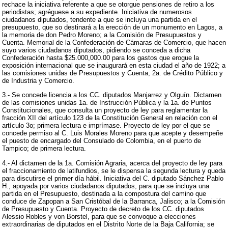
rechace la iniciativa referente a que se otorgue pensiones de retiro a los
periodistas; agréguese a su expediente. Iniciativa de numerosos
ciudadanos diputados, tendente a que se incluya una partida en el
presupuesto, que so destinará a la erección de un monumento en Lagos, a
la memoria de don Pedro Moreno; a la Comisión de Presupuestos y
Cuenta. Memorial de la Confederación de Cámaras de Comercio, que hacen
suyo varios ciudadanos diputados, pidiendo se conceda a dicha
Confederación hasta $25.000,000.00 para los gastos que erogue la
exposición internacional que se inaugurará en esta ciudad el año de 1922; a
las comisiones unidas de Presupuestos y Cuenta, 2a. de Crédito Público y
de Industria y Comercio.
3.- Se concede licencia a los CC. diputados Manjarrez y Olguín. Dictamen
de las comisiones unidas 1a. de Instrucción Pública y la 1a. de Puntos
Constitucionales, que consulta un proyecto de ley para reglamentar la
fracción XII del artículo 123 de la Constitución General en relación con el
artículo 3o; primera lectura e imprímase. Proyecto de ley por el que se
concede permiso al C. Luis Morales Moreno para que acepte y desempeñe
el puesto de encargado del Consulado de Colombia, en el puerto de
Tampico; de primera lectura.
4.- Al dictamen de la 1a. Comisión Agraria, acerca del proyecto de ley para
el fraccionamiento de latifundios, se le dispensa la segunda lectura y queda
para discutirse el primer día hábil. Iniciativa del C. diputado Sánchez Pablo
H., apoyada por varios ciudadanos diputados, para que se incluya una
partida en el Presupuesto, destinada a la compostura del camino que
conduce de Zapopan a San Cristóbal de la Barranca, Jalisco; a la Comisión
de Presupuesto y Cuenta. Proyecto de decreto de los CC. diputados
Alessio Robles y von Borstel, para que se convoque a elecciones
extraordinarias de diputados en el Distrito Norte de la Baja California; se