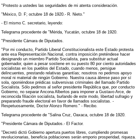
"Protesto a ustedes las seguridades de mi atenta consideración.
"México, D. F; octubre 18 de 1920.- R. Nieto."
- El mismo C. secretario, leyendo:
Telegrama procedente de "Mérida, Yucatán, octubre 18 de 1920.
"Presidente Cámara de Diputados.
"Por mi conducto, Partido Liberal Constitucionalista este Estado protesta
ante esa Representación Nacional, contra imposición preténdese hacer
designando un miembro Partido Socialista, para substituir actual
gobernador, quien a pesar sostiene en su puesto 80 por ciento autoridades
socialistas en los pueblos del Estado, cuando menos, persigue
delincuentes, prestando relativas garantías; nosotros no pedimos apoyo
moral ni material de ningún Gobierno. Nuestra causa ábrese paso por sí
sola, oponiéndose prédicas subversivas criminales del llamado Partido
Socialista. Sólo pedimos al señor presidente República que, por conducto
Gobierno, no separar Ancona Albertos para imponer a Gustavo Arce, de
reconocida filiación socialista, burlando de este modo, libertad sufragio y
preparando fraude electoral en favor de llamados socialistas. -
Respetuosamente, Doctor Alonzo Romero." - Recibo.
Telegrama procedente de "Salina Cruz, Oaxaca, octubre 18 de 1920.
"Presidente Cámara de Diputados.- El Factor.
"Decretó dictó Gobierno apertura puertos libres, cumpliendo promesas
revolucionarias, beneficia poblaciones serán emporio prosperidad, riqueza.