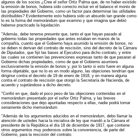
algunos de los socios ¿Cree el señor Ortiz Palma que, de no haber existido
la emisión de bonos, hubiera sido correcto incluir en el balance el monto de
las propiedades del Gobierno, como un factor para determinar las utilidades
distribuibles? Evidentemente esto hubiera sido un absurdo tan grande como
lo es la forma del memorándum que examino y que imagina que debió
haberse practicado la liquidación.
"Además, debe tenerse presente que, tanto el que hayan pasado al
gobierno todas las propiedades que antes estaban en manos de la
compañía, cuanto que el Gobierno haya asumido la emisión de bonos, no
se deben ni derivan del contrato de rescisión, sino del decreto de la Cámara
de Diputados, que fijó las bases al Ejecutivo para dicho contrato, y entre
las cuales se contienen las prevenciones expresas tanto de que pasaran al
Gobierno dichas propiedades, como de que el Gobierno asumiera
exclusivamente la emisión de bonos y, por lo tanto si esto fuere en alguna
forma objetable, que no lo es en modo alguno, las objeciones tendrían que
dirigirse contra el decreto de 19 de enero de 1918, y en manera alguna
contra el contrato de rescisión que otorgó la Secretaría de Hacienda, de
acuerdo y sujetándose a dicho decreto.
"Confió en que, dado el poco peso de las objeciones contenidas en el
memorándum presentado por el señor Ortiz Palma, y las breves
consideraciones que dejo apuntadas respecto a ellas, nadie podrá tomar
seriamente dicho memorándum.
"Además de los argumentos aducidos en el memorándum, debo llamar la
atención de ustedes hacia la iniciativa de ley que mandó a la Cámara el
presidente de la República el día 18 de diciembre de 1917, que contiene
otros argumentos muy poderosos sobre la conveniencia, de parte del
Gobierno, para la rescisión del contrato.