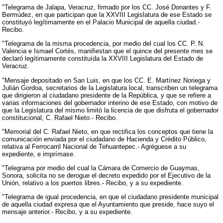
"Telegrama de Jalapa, Veracruz, firmado por los CC. José Donantes y F.
Bermúdez, en que participan que la XXVIII Legislatura de ese Estado se
constituyó legítimamente en el Palacio Municipal de aquella ciudad.-
Recibo.
"Telegrama de la misma procedencia, por medio del cual los CC. P. N.
Valencia e Ismael Cortés, manifiestan que el quince del presente mes se
declaró legítimamente constituída la XXVIII Legislatura del Estado de
Veracruz.
"Mensaje depositado en San Luis, en que los CC. E. Martínez Noriega y
Julián Gordoa, secretarios de la Legislatura local, transcriben un telegrama
que dirigieron al ciudadano presidente de la República, y que se refiere a
varias informaciones del gobernador interino de ese Estado, con motivo de
que la Legislatura del mismo limitó la licencia de que disfruta el gobernador
constitucional, C. Rafael Nieto.- Recibo.
"Memorial del C. Rafael Nieto, en que rectifica los conceptos que tiene la
comunicación enviada por el ciudadano de Hacienda y Crédito Público,
relativa al Ferrocarril Nacional de Tehuantepec.- Agréguese a su
expediente, e imprímase.
"Telegrama por medio del cual la Cámara de Comercio de Guaymas,
Sonora, solicita no se derogue el decreto expedido por el Ejecutivo de la
Unión, relativo a los puertos libres.- Recibo, y a su expediente.
"Telegrama de igual procedencia, en que el ciudadano presidente municipal
de aquella ciudad expresa que el Ayuntamiento que preside, hace suyo el
mensaje anterior.- Recibo, y a su expediente.