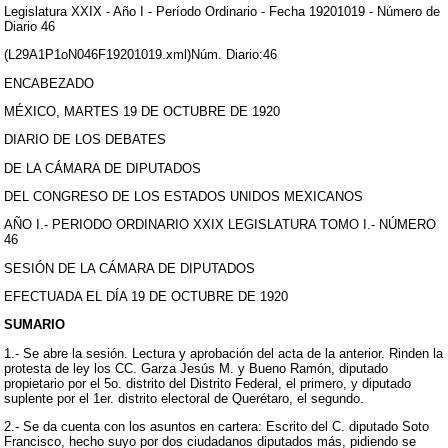
Legislatura XXIX - Año I - Período Ordinario - Fecha 19201019 - Número de
Diario 46
(L29A1P1oN046F19201019.xml)Núm. Diario:46
ENCABEZADO
MÉXICO, MARTES 19 DE OCTUBRE DE 1920
DIARIO DE LOS DEBATES
DE LA CÁMARA DE DIPUTADOS
DEL CONGRESO DE LOS ESTADOS UNIDOS MEXICANOS
AÑO I.- PERIODO ORDINARIO XXIX LEGISLATURA TOMO I.- NÚMERO
46
SESIÓN DE LA CÁMARA DE DIPUTADOS
EFECTUADA EL DÍA 19 DE OCTUBRE DE 1920
SUMARIO
1.- Se abre la sesión. Lectura y aprobación del acta de la anterior. Rinden la
protesta de ley los CC. Garza Jesús M. y Bueno Ramón, diputado
propietario por el 5o. distrito del Distrito Federal, el primero, y diputado
suplente por el 1er. distrito electoral de Querétaro, el segundo.
2.- Se da cuenta con los asuntos en cartera: Escrito del C. diputado Soto
Francisco, hecho suyo por dos ciudadanos diputados más, pidiendo se