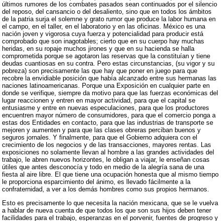
últimos rumores de los combates pasados sean continuados por el silencio
del reposo, del cansancio o del desaliento, sino que en todos los ámbitos
de la patria surja el solemne y grato rumor que produce la labor humana en
el campo, en el taller, en el laboratorio y en las oficinas. México es una
nación joven y vigorosa cuya fuerza y potencialidad para producir está
comprobado que son inagotables; cierto que en su cuerpo hay muchas
heridas, en su ropaje muchos jirones y que en su hacienda se halla
comprometida porque se agotaron las reservas que la constituían y tiene
deudas cuantiosas en su contra. Pero estas circunstancias, (su vigor y su
pobreza) son precisamente las que hay que poner en juego para que
recobre la envidiable posición que había alcanzado entre sus hermanas las
naciones latinoamericanas. Porque una Exposición en cualquier parte en
donde se verifique, siempre da motivo para que las fuerzas económicas del
lugar reaccionen y entren en mayor actividad, para que el capital se
entusiasme y entre en nuevas especulaciones, para que los productores
encuentren mayor número de consumidores, para que el comercio ponga a
estas dos Entidades en contacto, para que las industrias de transporte se
mejoren y aumenten y para que las clases obreras perciban buenos y
seguros jornales. Y finalmente, para que el Gobierno adquiera con el
crecimiento de los negocios y de las transacciones, mayores rentas. Las
exposiciones no solamente llevan al hombre a las grandes actividades del
trabajo, le abren nuevos horizontes, le obligan a viajar, le enseñan cosas
útiles que antes desconocía y todo en medio de la alegría sana de una
fiesta al aire libre. El que tiene una ocupación honesta que al mismo tiempo
le proporciona esparcimiento del ánimo, es llevado fácilmente a la
confraternidad, a ver a los demás hombres como sus propios hermanos.
Esto es precisamente lo que necesita la nación mexicana, que se le vuelva
a hablar de nueva cuenta de que todos los que son sus hijos deben tener
facilidades para el trabajo, esperanzas en el porvenir, fuentes de progreso y