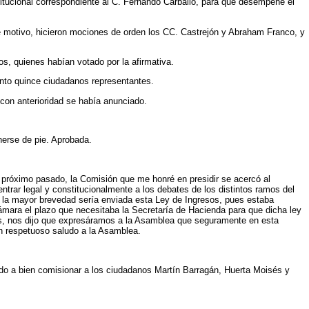
itucional correspondiente al C. Fernando Carballo, para que desempeñe el
te motivo, hicieron mociones de orden los CC. Castrejón y Abraham Franco, y
s, quienes habían votado por la afirmativa.
ento quince ciudadanos representantes.
 con anterioridad se había anunciado.
nerse de pie. Aprobada.
s próximo pasado, la Comisión que me honré en presidir se acercó al
trar legal y constitucionalmente a los debates de los distintos ramos del
a la mayor brevedad sería enviada esta Ley de Ingresos, pues estaba
Cámara el plazo que necesitaba la Secretaría de Hacienda para que dicha ley
ces, nos dijo que expresáramos a la Asamblea que seguramente en esta
un respetuoso saludo a la Asamblea.
ido a bien comisionar a los ciudadanos Martín Barragán, Huerta Moisés y