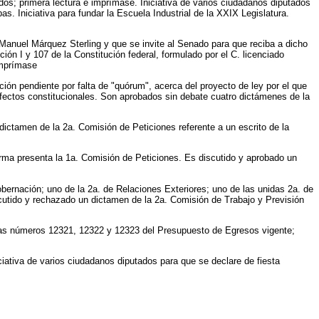
os; primera lectura e imprímase. Iniciativa de varios ciudadanos diputados
. Iniciativa para fundar la Escuela Industrial de la XXIX Legislatura.
Manuel Márquez Sterling y que se invite al Senado para que reciba a dicho
ón I y 107 de la Constitución federal, formulado por el C. licenciado
imprímase
ión pendiente por falta de "quórum", acerca del proyecto de ley por el que
ectos constitucionales. Son aprobados sin debate cuatro dictámenes de la
dictamen de la 2a. Comisión de Peticiones referente a un escrito de la
rma presenta la 1a. Comisión de Peticiones. Es discutido y aprobado un
bernación; uno de la 2a. de Relaciones Exteriores; uno de las unidas 2a. de
scutido y rechazado un dictamen de la 2a. Comisión de Trabajo y Previsión
tidas números 12321, 12322 y 12323 del Presupuesto de Egresos vigente;
iativa de varios ciudadanos diputados para que se declare de fiesta