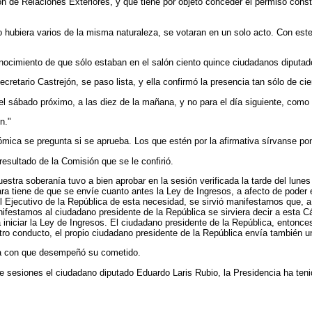
n de Relaciones Exteriores, y que tiene por objeto conceder el permiso const
do hubiera varios de la misma naturaleza, se votaran en un solo acto. Con es
onocimiento de que sólo estaban en el salón ciento quince ciudadanos diputado
retario Castrejón, se paso lista, y ella confirmó la presencia tan sólo de ci
l sábado próximo, a las diez de la mañana, y no para el día siguiente, como
n."
ómica se pregunta si se aprueba. Los que estén por la afirmativa sírvanse po
esultado de la Comisión que se le confirió.
tra soberanía tuvo a bien aprobar en la sesión verificada la tarde del lune
 tiene de que se envíe cuanto antes la Ley de Ingresos, a afecto de poder en
Ejecutivo de la República de esta necesidad, se sirvió manifestarnos que, 
nifestamos al ciudadano presidente de la República se sirviera decir a esta 
a iniciar la Ley de Ingresos. El ciudadano presidente de la República, enton
ro conducto, el propio ciudadano presidente de la República envía también 
cia con que desempeñó su cometido.
e sesiones el ciudadano diputado Eduardo Laris Rubio, la Presidencia ha ten