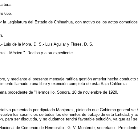
artera:
ro 655.
r la Legislatura del Estado de Chihuahua, con motivo de los actos cometidos
n.
 Luis de la Mora, D. S.- Luis Aguilar y Flores, D. S.
al.- México."- Recibo y a su expediente.
bre, y mediante el presente mensaje ratifica gestión anterior hecha conducto 
cimiento llamado zona libre y exención completa de esta Baja California.
rama procedente de "Hermosillo, Sonora, 10 de noviembre de 1920.
iativa presentada por diputado Manjarrez, pidiendo que Gobierno general se 
vuelve los sacrificios de todos los elementos de trabajo de esta Entidad, y 
 para ser discutida, y no dudamos tendrá favorable solución, ya que así se al
acional de Comercio de Hermosillo.- G. V. Monterde, secretario.- Presidente,