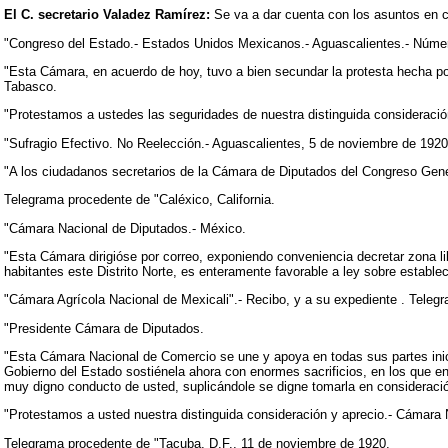
El C. secretario Valadez Ramírez:
Se va a dar cuenta con los asuntos en c
"Congreso del Estado.- Estados Unidos Mexicanos.- Aguascalientes.- Núme
"Esta Cámara, en acuerdo de hoy, tuvo a bien secundar la protesta hecha po
Tabasco.
"Protestamos a ustedes las seguridades de nuestra distinguida consideració
"Sufragio Efectivo. No Reelección.- Aguascalientes, 5 de noviembre de 1920.-
"A los ciudadanos secretarios de la Cámara de Diputados del Congreso Gener
Telegrama procedente de "Caléxico, California.
"Cámara Nacional de Diputados.- México.
"Esta Cámara dirigióse por correo, exponiendo conveniencia decretar zona li
habitantes este Distrito Norte, es enteramente favorable a ley sobre estable
"Cámara Agrícola Nacional de Mexicali".- Recibo, y a su expediente . Teleg
"Presidente Cámara de Diputados.
"Esta Cámara Nacional de Comercio se une y apoya en todas sus partes inic
Gobierno del Estado sostiénela ahora con enormes sacrificios, en los que en
muy digno conducto de usted, suplicándole se digne tomarla en consideración,
"Protestamos a usted nuestra distinguida consideración y aprecio.- Cámara N
Telegrama procedente de "Tacuba, D.F., 11 de noviembre de 1920.