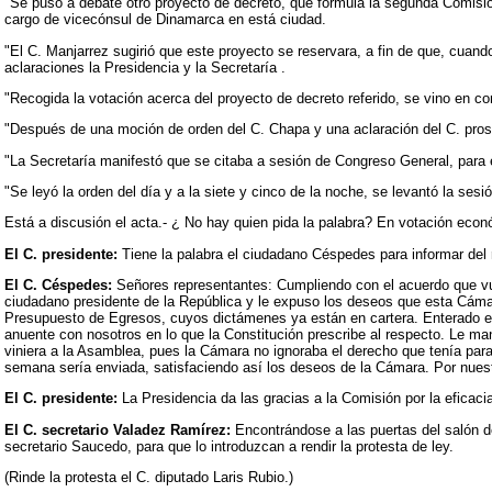
"Se puso a debate otro proyecto de decreto, que formula la segunda Comisió
cargo de vicecónsul de Dinamarca en está ciudad.
"El C. Manjarrez sugirió que este proyecto se reservara, a fin de que, cuan
aclaraciones la Presidencia y la Secretaría .
"Recogida la votación acerca del proyecto de decreto referido, se vino en c
"Después de una moción de orden del C. Chapa y una aclaración del C. prosec
"La Secretaría manifestó que se citaba a sesión de Congreso General, para e
"Se leyó la orden del día y a la siete y cinco de la noche, se levantó la sesió
Está a discusión el acta.- ¿ No hay quien pida la palabra? En votación econ
El C. presidente:
Tiene la palabra el ciudadano Céspedes para informar del r
El C. Céspedes:
Señores representantes: Cumpliendo con el acuerdo que vues
ciudadano presidente de la República y le expuso los deseos que esta Cámara
Presupuesto de Egresos, cuyos dictámenes ya están en cartera. Enterado el 
anuente con nosotros en lo que la Constitución prescribe al respecto. Le ma
viniera a la Asamblea, pues la Cámara no ignoraba el derecho que tenía par
semana sería enviada, satisfaciendo así los deseos de la Cámara. Por nuest
El C. presidente:
La Presidencia da las gracias a la Comisión por la efica
El C. secretario Valadez Ramírez:
Encontrándose a las puertas del salón d
secretario Saucedo, para que lo introduzcan a rendir la protesta de ley.
(Rinde la protesta el C. diputado Laris Rubio.)