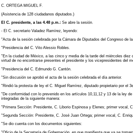
C. ORTEGA MIGUEL F.
(Asistencia de 128 ciudadanos diputados.)
El C. presidente, a las 4.48 p.m.:
Se abre la sesión.
- El C. secretario Valadez Ramírez, leyendo:
"Acta de la sesión celebrada por la Cámara de Diputados del Congreso de la 
"Presidencia del C. Vito Alessio Robles.
"En la ciudad de México, a las cinco y media de la tarde del miércoles diez 
virtud de no encontrarse presentes el presidente y los vicepresidentes del m
"Presidencia del C. Edmundo G. Cantón.
"Sin discusión se aprobó el acta de la sesión celebrada el día anterior.
"Rindió la protesta de ley el C. Miguel Ramírez, diputado propietario por el 3er
"De conformidad con lo prevenido en los artículos 10,11,12 y 13 de la ley de
integradas de la siguiente manera:
"Primera Sección: Presidente, C. Liborio Espinosa y Elenes; primer vocal, C
"Segunda Sección: Presidente, C. José Juan Ortega; primer vocal, C. Enriq
"Se dio cuenta con los documentos siguientes:
"Oficio de la Secretaría de Gobernación, en que manifiesta que ya se tomaro