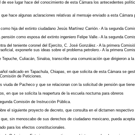
l de ese lugar hace del conocimiento de esta Cámara los antecedentes políti
 que hace algunas aclaraciones relativas al mensaje enviado a esta Cámara por
 como hija del extinto ciudadano Jesús Martínez Carrión.- A la segunda Comis
una pensión como esposa del extinto ingeniero Felipe Valle.- A la segunda Comi
ra del teniente coronel del Ejercito, C. José González.- A la primera Comisió
oficial, exponerle sus ideas sobre el problema petrolero.- A la primera Comi
 Tepuche, Culiacán, Sinaloa, transcribe una comunicación que dirigieron a la 
ol radicado en Tapachula, Chiapas, en que solicita de esta Cámara se gestio
 Comisión de Peticiones.
os viuda de Pacheco y que se relacionan con la solicitud de pensión que tien
, en que se solicita la reapertura de la escuela nocturna para obreros
segunda Comisión de Instrucción Pública.
obre el siguiente proyecto de decreto, que consulta en el dictamen respectivo
ra que, sin menoscabo de sus derechos de ciudadano mexicano, pueda acept
ado para los efectos constitucionales.