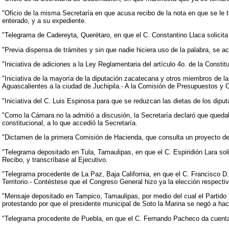
"Oficio de la misma Secretaría en que acusa recibo de la nota en que se le 
enterado, y a su expediente.
"Telegrama de Cadereyta, Querétaro, en que el C. Constantino Llaca solicita 
"Previa dispensa de trámites y sin que nadie hiciera uso de la palabra, se a
"Iniciativa de adiciones a la Ley Reglamentaria del artículo 4o. de la Const
"Iniciativa de la mayoría de la diputación zacatecana y otros miembros de l
Aguascalientes a la ciudad de Juchipila.- A la Comisión de Presupuestos y 
"Iniciativa del C. Luis Espinosa para que se reduzcan las dietas de los dipu
"Como la Cámara no la admitió a discusión, la Secretaría declaró que quedaba
constitucional, a lo que accedió la Secretaría.
"Dictamen de la primera Comisión de Hacienda, que consulta un proyecto de
"Telegrama depositado en Tula, Tamaulipas, en que el C. Espiridión Lara solic
Recibo, y transcríbase al Ejecutivo.
"Telegrama procedente de La Paz, Baja California, en que el C. Francisco D. A
Territorio.- Contéstese que el Congreso General hizo ya la elección respectiv
"Mensaje depositado en Tampico, Tamaulipas, por medio del cual el Partido 
protestando por que el presidente municipal de Soto la Marina se negó a hac
"Telegrama procedente de Puebla, en que el C. Fernando Pacheco da cuenta d