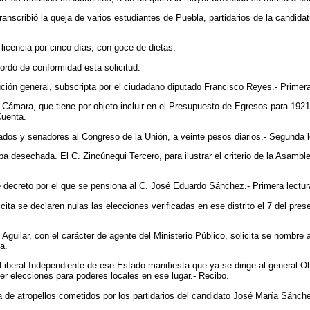
transcribió la queja de varios estudiantes de Puebla, partidarios de la candi
licencia por cinco días, con goce de dietas.
cordó de conformidad esta solicitud.
itución general, subscripta por el ciudadano diputado Francisco Reyes.- Primer
a Cámara, que tiene por objeto incluir en el Presupuesto de Egresos para 192
Cuenta.
tados y senadores al Congreso de la Unión, a veinte pesos diarios.- Segunda l
 desechada. El C. Zincúnegui Tercero, para ilustrar el criterio de la Asamblea
 decreto por el que se pensiona al C. José Eduardo Sánchez.- Primera lectur
ita se declaren nulas las elecciones verificadas en ese distrito el 7 del pres
guilar, con el carácter de agente del Ministerio Público, solicita se nombre 
a.
Liberal Independiente de ese Estado manifiesta que ya se dirige al general 
er elecciones para poderes locales en ese lugar.- Recibo.
e atropellos cometidos por los partidarios del candidato José María Sánchez