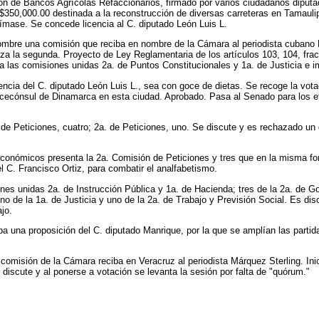
ón de Bancos Agrícolas Refaccionarios, firmado por varios ciudadanos diputad
350,000.00 destinada a la reconstrucción de diversas carreteras en Tamaulipas
rímase. Se concede licencia al C. diputado León Luis L.
nombre una comisión que reciba en nombre de la Cámara al periodista cubano 
za la segunda. Proyecto de Ley Reglamentaria de los artículos 103, 104, fracci
 las comisiones unidas 2a. de Puntos Constitucionales y 1a. de Justicia e 
ncia del C. diputado León Luis L., sea con goce de dietas. Se recoge la votac
cecónsul de Dinamarca en esta ciudad. Aprobado. Pasa al Senado para los ef
de Peticiones, cuatro; 2a. de Peticiones, uno. Se discute y es rechazado un 
conómicos presenta la 2a. Comisión de Peticiones y tres que en la misma fo
l C. Francisco Ortiz, para combatir el analfabetismo.
nes unidas 2a. de Instrucción Pública y 1a. de Hacienda; tres de la 2a. de Go
no de la 1a. de Justicia y uno de la 2a. de Trabajo y Previsión Social. Es di
jo.
eba una proposición del C. diputado Manrique, por la que se amplían las par
comisión de la Cámara reciba en Veracruz al periodista Márquez Sterling. Inic
 discute y al ponerse a votación se levanta la sesión por falta de "quórum."