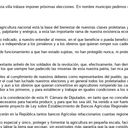
a villa trátase imponer próximas elecciones. En nombre municipio pedimos esa
agricultura nacional está la base del bienestar de nuestras clases proletari
 palpitante y enérgica, a esta tan importante rama de nuestra existencia ec
eto indicado, a nuestro entender al menos, en el que beneficie o pueda benefic
pos e independizar a los jornaleros y a los obreros que quieran romper sus cade
 de funcionamiento a que han estado sujetas, no han protegido nunca, ni proteg
ortante anhelo de los soldados de la revolución, que, efectivamente, han de
e los que siempre han padecido las miserias de esta nuestra patria, tan rica p
eles al cumplimiento de nuestros deberes como representantes del pueblo, qu
el cual han luchado nuestros electores y en general todos los proletariados de
ros y aun a los obreros que quieran convertirse en agricultores rompiendo las c
or a los primeros, y para establecer y trabajar en iguales condiciones a los
ya a la consideración de esta H. Cámara de Diputados, en tanto que no concebi
cesarios para hacerla producir, y para que les sea útil, ha venido a ser fuer
guiente proyecto de Ley sobre Establecimiento de Bancos Agrícolas Regionale
ablecerán en la República tantos bancos Agrícolas refaccionarios cuantas regio
eto especial y único, proteger y fomentar la agricultura en pequeña escala, faci
 labrar la tierra que escojan, sin exigírseles más garantía que la que consti