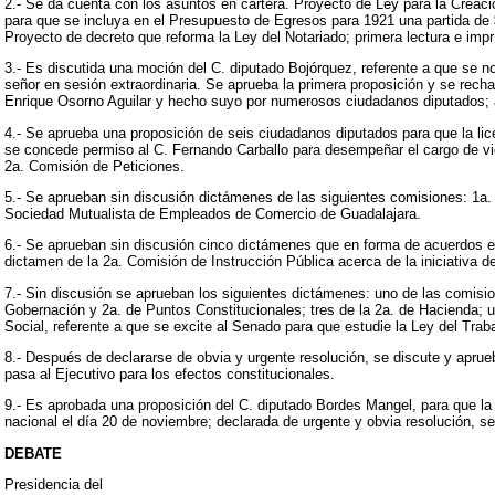
2.- Se da cuenta con los asuntos en cartera. Proyecto de Ley para la Creaci
para que se incluya en el Presupuesto de Egresos para 1921 una partida de $
Proyecto de decreto que reforma la Ley del Notariado; primera lectura e imp
3.- Es discutida una moción del C. diputado Bojórquez, referente a que se 
señor en sesión extraordinaria. Se aprueba la primera proposición y se recha
Enrique Osorno Aguilar y hecho suyo por numerosos ciudadanos diputados; a
4.- Se aprueba una proposición de seis ciudadanos diputados para que la lice
se concede permiso al C. Fernando Carballo para desempeñar el cargo de vi
2a. Comisión de Peticiones.
5.- Se aprueban sin discusión dictámenes de las siguientes comisiones: 1a. 
Sociedad Mutualista de Empleados de Comercio de Guadalajara.
6.- Se aprueban sin discusión cinco dictámenes que en forma de acuerdos e
dictamen de la 2a. Comisión de Instrucción Pública acerca de la iniciativa de
7.- Sin discusión se aprueban los siguientes dictámenes: uno de las comisio
Gobernación y 2a. de Puntos Constitucionales; tres de la 2a. de Hacienda; u
Social, referente a que se excite al Senado para que estudie la Ley del Traba
8.- Después de declararse de obvia y urgente resolución, se discute y apru
pasa al Ejecutivo para los efectos constitucionales.
9.- Es aprobada una proposición del C. diputado Bordes Mangel, para que la 
nacional el día 20 de noviembre; declarada de urgente y obvia resolución, se
DEBATE
Presidencia del