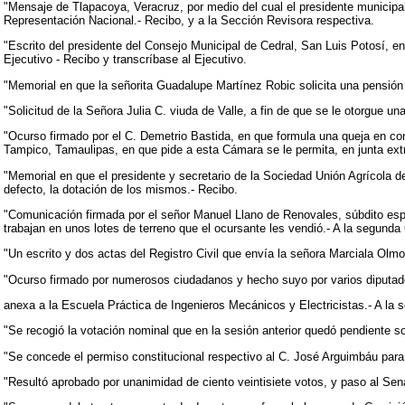
"Mensaje de Tlapacoya, Veracruz, por medio del cual el presidente municipa
Representación Nacional.- Recibo, y a la Sección Revisora respectiva.
"Escrito del presidente del Consejo Municipal de Cedral, San Luis Potosí, en
Ejecutivo - Recibo y transcríbase al Ejecutivo.
"Memorial en que la señorita Guadalupe Martínez Robic solicita una pensión
"Solicitud de la Señora Julia C. viuda de Valle, a fin de que se le otorgue 
"Ocurso firmado por el C. Demetrio Bastida, en que formula una queja en cont
Tampico, Tamaulipas, en que pide a esta Cámara se le permita, en junta extra
"Memorial en que el presidente y secretario de la Sociedad Unión Agrícola de
defecto, la dotación de los mismos.- Recibo.
"Comunicación firmada por el señor Manuel Llano de Renovales, súbdito españ
trabajan en unos lotes de terreno que el ocursante les vendió.- A la segunda
"Un escrito y dos actas del Registro Civil que envía la señora Marciala Olm
"Ocurso firmado por numerosos ciudadanos y hecho suyo por varios diputados
anexa a la Escuela Práctica de Ingenieros Mecánicos y Electricistas.- A la 
"Se recogió la votación nominal que en la sesión anterior quedó pendiente s
"Se concede el permiso constitucional respectivo al C. José Arguimbáu pa
"Resultó aprobado por unanimidad de ciento veintisiete votos, y paso al Sen