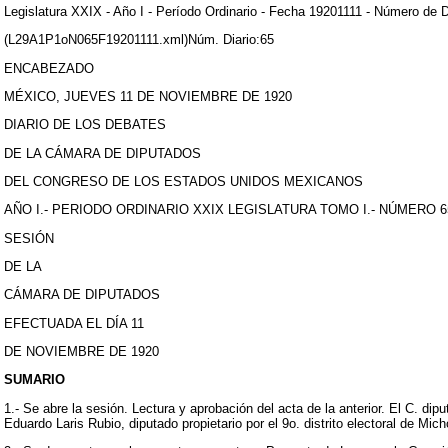
Legislatura XXIX - Año I - Período Ordinario - Fecha 19201111 - Número de D
(L29A1P1oN065F19201111.xml)Núm. Diario:65
ENCABEZADO
MÉXICO, JUEVES 11 DE NOVIEMBRE DE 1920
DIARIO DE LOS DEBATES
DE LA CÁMARA DE DIPUTADOS
DEL CONGRESO DE LOS ESTADOS UNIDOS MEXICANOS
AÑO I.- PERIODO ORDINARIO XXIX LEGISLATURA TOMO I.- NÚMERO 6
SESIÓN
DE LA
CÁMARA DE DIPUTADOS
EFECTUADA EL DÍA 11
DE NOVIEMBRE DE 1920
SUMARIO
1.- Se abre la sesión. Lectura y aprobación del acta de la anterior. El C. di
Eduardo Laris Rubio, diputado propietario por el 9o. distrito electoral de Mic