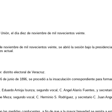
Unión, el día diez de noviembre de mil novecientos veinte.
de noviembre de mil novecientos veinte, se abrió la sesión bajo la presidencia
es actual.
. distrito electoral de Veracruz.
 6 de junio de 1896, se procedió a la insaculación correspondiente para formar
. Eduardo Arrioja Isunza; segundo vocal, C. Angel Alanís Fuentes, y secreta
ue Meza; segundo vocal, C. Herminio S. Rodríguez, y secretario C. Juan Ange
n las medidas conducentes, a fin de que a la mayor brevedad se remita a est