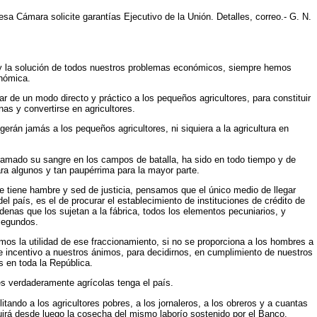
 Cámara solicite garantías Ejecutivo de la Unión. Detalles, correo.- G. N.
as y la solución de todos nuestros problemas económicos, siempre hemos
onómica.
iar de un modo directo y práctico a los pequeños agricultores, para constituir
nas y convertirse en agricultores.
erán jamás a los pequeños agricultores, ni siquiera a la agricultura en
rramado su sangre en los campos de batalla, ha sido en todo tiempo y de
ara algunos y tan paupérrima para la mayor parte.
e tiene hambre y sed de justicia, pensamos que el único medio de llegar
l país, es el de procurar el establecimiento de instituciones de crédito de
adenas que los sujetan a la fábrica, todos los elementos pecuniarios, y
 segundos.
mos la utilidad de ese fraccionamiento, si no se proporciona a los hombres a
te incentivo a nuestros ánimos, para decidirnos, en cumplimiento de nuestros
s en toda la República.
nes verdaderamente agrícolas tenga el país.
litando a los agricultores pobres, a los jornaleros, a los obreros y a cuantas
tuirá desde luego la cosecha del mismo laborío sostenido por el Banco.