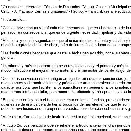
"Ciudadanos secretarios Cámara de Diputados. "Actual Consejo Municipal est
Ortiz. - J. Macías.- Demás signatarios."- Recibo, y transcríbase al ejecutivo.
"H. Asamblea :
"Con la convicción muy profunda que tenemos de que en el desarrollo de la 
pensado, en consecuencia, que es de urgente necesidad impulsar y dar vida,
"Al efecto, y con la seguridad de que el único impulso eficiente y útil al obj
el crédito agrícola de los de abajo, a fin de intensificar la labor de los cam
"Las instituciones bancarias que hasta la fecha han existido, por el sistema
general.
"La primera y más importante promesa revolucionaria y el primero y más imp
modo indiscutible el mejoramiento material y el bienestar de los de abajo, d
"Con estas convicciones de antiguo arraigadas en nuestras conciencias y fi
cuanto antes y de modo eficiente y práctico a este mejoramiento material por 
carácter agrícola, que faciliten a los agricultores en pequeño, a los jornale
cuanto más les hagan falta, para hacer más eficiente y más productiva su lab
"El proyecto de ley para el fraccionamiento de los latifundios, presentado 
quienes se dé una parcela de tierra, todos los demás elementos que le son ne
deberes revolucionarios, a proponer a vuestra consideración soberana al si
"Artículo 1o. Con el objeto de instituir el crédito agrícola nacional, se est
"Artículo 2o. Los bancos a que se refiere el artículo anterior tendrán por obj
personas lo deseen, los recursos necesarios para establecerse en el campo y