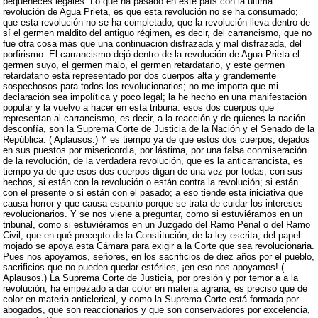
pequeñeces legales. Lo que ha pasado en este país con la última
revolución de Agua Prieta, es que esta revolución no se ha consumado;
que esta revolución no se ha completado; que la revolución lleva dentro de
sí el germen maldito del antiguo régimen, es decir, del carrancismo, que no
fue otra cosa más que una continuación disfrazada y mal disfrazada, del
porfirismo. El carrancismo dejó dentro de la revolución de Agua Prieta el
germen suyo, el germen malo, el germen retardatario, y este germen
retardatario está representado por dos cuerpos alta y grandemente
sospechosos para todos los revolucionarios; no me importa que mi
declaración sea impolítica y poco legal; la he hecho en una manifestación
popular y la vuelvo a hacer en esta tribuna: esos dos cuerpos que
representan al carrancismo, es decir, a la reacción y de quienes la nación
desconfía, son la Suprema Corte de Justicia de la Nación y el Senado de la
República. ( Aplausos.) Y es tiempo ya de que estos dos cuerpos, dejados
en sus puestos por misericordia, por lástima, por una falsa conmiseración
de la revolución, de la verdadera revolución, que es la anticarrancista, es
tiempo ya de que esos dos cuerpos digan de una vez por todas, con sus
hechos, si están con la revolución o están contra la revolución; si están
con el presente o si están con el pasado; a eso tiende esta iniciativa que
causa horror y que causa espanto porque se trata de cuidar los intereses
revolucionarios. Y se nos viene a preguntar, como si estuviéramos en un
tribunal, como si estuviéramos en un Juzgado del Ramo Penal o del Ramo
Civil, que en qué precepto de la Constitución, de la ley escrita, del papel
mojado se apoya esta Cámara para exigir a la Corte que sea revolucionaria.
Pues nos apoyamos, señores, en los sacrificios de diez años por el pueblo,
sacrificios que no pueden quedar estériles, ¡en eso nos apoyamos! (
Aplausos.) La Suprema Corte de Justicia, por presión y por temor a a la
revolución, ha empezado a dar color en materia agraria; es preciso que dé
color en materia anticlerical, y como la Suprema Corte está formada por
abogados, que son reaccionarios y que son conservadores por excelencia,