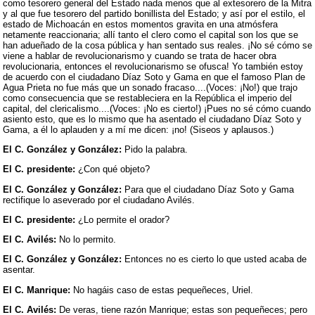
como tesorero general del Estado nada menos que al extesorero de la Mitra
y al que fue tesorero del partido bonillista del Estado; y así por el estilo, el
estado de Michoacán en estos momentos gravita en una atmósfera
netamente reaccionaria; allí tanto el clero como el capital son los que se
han adueñado de la cosa pública y han sentado sus reales. ¡No sé cómo se
viene a hablar de revolucionarismo y cuando se trata de hacer obra
revolucionaria, entonces el revolucionarismo se ofusca! Yo también estoy
de acuerdo con el ciudadano Díaz Soto y Gama en que el famoso Plan de
Agua Prieta no fue más que un sonado fracaso....(Voces: ¡No!) que trajo
como consecuencia que se restableciera en la República el imperio del
capital, del clericalismo....(Voces: ¡No es cierto!) ¡Pues no sé cómo cuando
asiento esto, que es lo mismo que ha asentado el ciudadano Díaz Soto y
Gama, a él lo aplauden y a mí me dicen: ¡no! (Siseos y aplausos.)
El C. González y González:
Pido la palabra.
El C. presidente:
¿Con qué objeto?
El C. González y González:
Para que el ciudadano Díaz Soto y Gama
rectifique lo aseverado por el ciudadano Avilés.
El C. presidente:
¿Lo permite el orador?
El C. Avilés:
No lo permito.
El C. González y González:
Entonces no es cierto lo que usted acaba de
asentar.
El C. Manrique:
No hagáis caso de estas pequeñeces, Uriel.
El C. Avilés:
De veras, tiene razón Manrique; estas son pequeñeces; pero