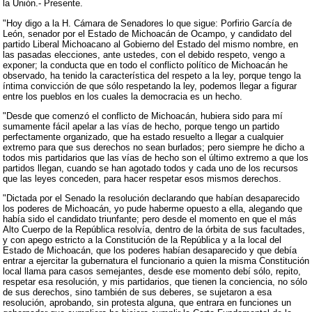
la Unión.- Presente.
"Hoy digo a la H. Cámara de Senadores lo que sigue: Porfirio García de
León, senador por el Estado de Michoacán de Ocampo, y candidato del
partido Liberal Michoacano al Gobierno del Estado del mismo nombre, en
las pasadas elecciones, ante ustedes, con el debido respeto, vengo a
exponer; la conducta que en todo el conflicto político de Michoacán he
observado, ha tenido la característica del respeto a la ley, porque tengo la
íntima convicción de que sólo respetando la ley, podemos llegar a figurar
entre los pueblos en los cuales la democracia es un hecho.
"Desde que comenzó el conflicto de Michoacán, hubiera sido para mí
sumamente fácil apelar a las vías de hecho, porque tengo un partido
perfectamente organizado, que ha estado resuelto a llegar a cualquier
extremo para que sus derechos no sean burlados; pero siempre he dicho a
todos mis partidarios que las vías de hecho son el último extremo a que los
partidos llegan, cuando se han agotado todos y cada uno de los recursos
que las leyes conceden, para hacer respetar esos mismos derechos.
"Dictada por el Senado la resolución declarando que habían desaparecido
los poderes de Michoacán, yo pude haberme opuesto a ella, alegando que
había sido el candidato triunfante; pero desde el momento en que el más
Alto Cuerpo de la República resolvía, dentro de la órbita de sus facultades,
y con apego estricto a la Constitución de la República y a la local del
Estado de Michoacán, que los poderes habían desaparecido y que debía
entrar a ejercitar la gubernatura el funcionario a quien la misma Constitución
local llama para casos semejantes, desde ese momento debí sólo, repito,
respetar esa resolución, y mis partidarios, que tienen la conciencia, no sólo
de sus derechos, sino también de sus deberes, se sujetaron a esa
resolución, aprobando, sin protesta alguna, que entrara en funciones un