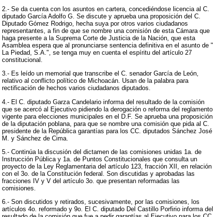
2.- Se da cuenta con los asuntos en cartera, concediéndose licencia al C.
diputado García Adolfo G. Se discute y aprueba una proposición del C.
Diputado Gómez Rodrigo, hecha suya por otros varios ciudadanos
representantes, a fin de que se nombre una comisión de esta Cámara que
haga presente a la Suprema Corte de Justicia de la Nación, que esta
Asamblea espera que al pronunciarse sentencia definitiva en el asunto de "
La Piedad, S.A.", se tenga muy en cuenta el espíritu del artículo 27
constitucional.
3.- Es leído un memorial que transcribe el C. senador García de León,
relativo al conflicto político de Michoacán. Usan de la palabra para
rectificación de hechos varios ciudadanos diputados.
4.- El C. diputado Garza Candelario informa del resultado de la comisión
que se acercó al Ejecutivo pidiendo la derogación o reforma del reglamento
vigente para elecciones municipales en el D.F. Se aprueba una proposición
de la diputación poblana, para que se nombre una comisión que pida al C.
presidente de la República garantías para los CC. diputados Sánchez José
M. y Sánchez de Cima.
5.- Continúa la discusión del dictamen de las comisiones unidas 1a. de
Instrucción Pública y 1a. de Puntos Constitucionales que consulta un
proyecto de la Ley Reglamentaria del artículo 123, fracción XII, en relación
con el 3o. de la Constitución federal. Son discutidas y aprobadas las
fracciones IV y V del artículo 3o. que presentan reformadas las
comisiones.
6.- Son discutidos y retirados, sucesivamente, por las comisiones, los
artículos 4o. reformado y 9o. El C. diputado Del Castillo Porfirio informa del
resultado de la comisión que fue a pedir garantías al Ejecutivo para los CC.