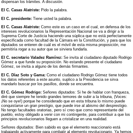
dispensan los trámites. A discusión.
El C. Casas Alatriste:
Pido la palabra.
El C. presidente:
Tiene usted la palabra.
El C. Casas Alatriste:
Como este es un caso en el cual, en defensa de los
intereses revolucionarios la Representación Nacional se va a dirigir a la
Suprema Corte de Justicia haciendo una súplica que no está perfectamente
especificada como facultad de la Cámara en la Constitución, y para que los
diputados se enteren de cuál es el móvil de esta misma proposición, me
permitiría rogar a su autor que se sirviera fundarla.
El C. secretario Valadez Ramírez:
Se invita al ciudadano diputado Rodrigo
Gómez a que funde su proposición. No estando presente el ciudadano
Gómez, se invita a alguno de los demás firmantes.
El C. Díaz Soto y Gama:
Como el ciudadano Rodrigo Gómez tiene todos
los datos referentes a este asunto, suplico a la Presidencia se sirva
mandarlo buscar por los pasillos, donde se encuentra.
El C. Gómez Rodrigo:
Señores diputados: Si he de hablar con franqueza,
diré que siempre he tenido grandes temores de subir a la tribuna, (Voces:
¡No se oye!) porque he considerado que en esta tribuna lo mismo puede
conquistarse un gran prestigio, que puede irse al abismo del desprestigio.
No tengo facultades oratorias, pero sí creo que como representante del
pueblo, estoy obligado a venir con mi contingente, para contribuir a que los
principios revolucionarios lleguen a cristalizar en una realidad.
Señores diputados: Bien sabido es que el elemento reaccionario está
trabajando activamente para combatir al elemento revolucionario. Ya hemos