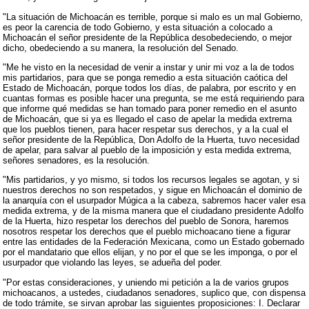
"La situación de Michoacán es terrible, porque si malo es un mal Gobierno,
es peor la carencia de todo Gobierno, y esta situación a colocado a
Michoacán el señor presidente de la República desobedeciendo, o mejor
dicho, obedeciendo a su manera, la resolución del Senado.
"Me he visto en la necesidad de venir a instar y unir mi voz a la de todos
mis partidarios, para que se ponga remedio a esta situación caótica del
Estado de Michoacán, porque todos los días, de palabra, por escrito y en
cuantas formas es posible hacer una pregunta, se me está requiriendo para
que informe qué medidas se han tomado para poner remedio en el asunto
de Michoacán, que si ya es llegado el caso de apelar la medida extrema
que los pueblos tienen, para hacer respetar sus derechos, y a la cual el
señor presidente de la República, Don Adolfo de la Huerta, tuvo necesidad
de apelar, para salvar al pueblo de la imposición y esta medida extrema,
señores senadores, es la resolución.
"Mis partidarios, y yo mismo, si todos los recursos legales se agotan, y si
nuestros derechos no son respetados, y sigue en Michoacán el dominio de
la anarquía con el usurpador Múgica a la cabeza, sabremos hacer valer esa
medida extrema, y de la misma manera que el ciudadano presidente Adolfo
de la Huerta, hizo respetar los derechos del pueblo de Sonora, haremos
nosotros respetar los derechos que el pueblo michoacano tiene a figurar
entre las entidades de la Federación Mexicana, como un Estado gobernado
por el mandatario que ellos elijan, y no por el que se les imponga, o por el
usurpador que violando las leyes, se adueña del poder.
"Por estas consideraciones, y uniendo mi petición a la de varios grupos
michoacanos, a ustedes, ciudadanos senadores, suplico que, con dispensa
de todo trámite, se sirvan aprobar las siguientes proposiciones: I. Declarar