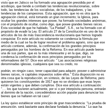
visto que en Jalisco se ha formado una agrupación presidida por el
arzobispo, que tiende a combatir las tendencias revolucionarias, sobre
todo, las tendencias de los socialistas, de los trabajadores, y las
tendencias de los campesinos. Esta agrupación, que no es otra que la
agrupación clerical, está tomando un gran incremento; la Iglesia, para
ocultar los grandes intereses que posee, ha formado sociedades anónimas,
con el propósito de ocultar, como digo, que posee grandes bienes raíces.
Esta sociedad de que he hablado, "La Piedad", S.A., se ha formado con el
propósito de evadir la Ley. El artículo 27 de la Constitución es uno de los
artículos de los de más trascendencia revolucionaria que hemos logrado
conquistar. En este artículo no solamente se condensa la fórmula por
medio de la cual se ha de lograr resolver el problema agrario, sino que ese
artículo contiene, además, la confirmación de los grandes principios
perseguidos por los hombres de la Reforma. En ese artículo puede leerse
una de sus partes, que es la más interesante y en la que, digo, se
condensa la confirmación de esos principios perseguidos por los
reformadores del 57. Dice ese artículo: " Las asociaciones religiosas
denominadas iglesias, cualquiera que sea su credo, no
podrán, en ningún caso, tener capacidad para adquirir, poseer o administrar
bienes raíces, ni capitales impuestos sobre ellos." Esta disposición no es
otra cosa que la reproducción, en síntesis, de las Leyes de Reforma; pero
quisieron los constituyentes de 1917 que no se olvidara que esas leyes
están vigentes y que deben cumplirse. Dice ese artículo a continuación:
".... los que tuvieren actualmente, por sí o por interpósita persona, entrarán
al dominio de la nación, concediéndose acción popular para denunciar los
bienes que se hallaren en tal caso".
La ley quiso establecer este principio de gran trascendencia: "La prueba de
presunción, será bastante para declarar fundada la denuncia." Lo que ha