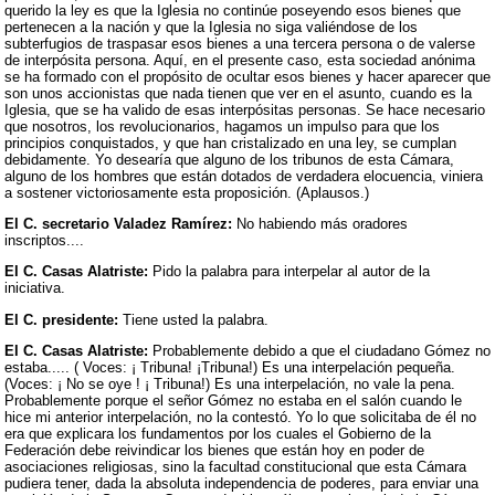
querido la ley es que la Iglesia no continúe poseyendo esos bienes que
pertenecen a la nación y que la Iglesia no siga valiéndose de los
subterfugios de traspasar esos bienes a una tercera persona o de valerse
de interpósita persona. Aquí, en el presente caso, esta sociedad anónima
se ha formado con el propósito de ocultar esos bienes y hacer aparecer que
son unos accionistas que nada tienen que ver en el asunto, cuando es la
Iglesia, que se ha valido de esas interpósitas personas. Se hace necesario
que nosotros, los revolucionarios, hagamos un impulso para que los
principios conquistados, y que han cristalizado en una ley, se cumplan
debidamente. Yo desearía que alguno de los tribunos de esta Cámara,
alguno de los hombres que están dotados de verdadera elocuencia, viniera
a sostener victoriosamente esta proposición. (Aplausos.)
El C. secretario Valadez Ramírez:
No habiendo más oradores
inscriptos....
El C. Casas Alatriste:
Pido la palabra para interpelar al autor de la
iniciativa.
El C. presidente:
Tiene usted la palabra.
El C. Casas Alatriste:
Probablemente debido a que el ciudadano Gómez no
estaba..... ( Voces: ¡ Tribuna! ¡Tribuna!) Es una interpelación pequeña.
(Voces: ¡ No se oye ! ¡ Tribuna!) Es una interpelación, no vale la pena.
Probablemente porque el señor Gómez no estaba en el salón cuando le
hice mi anterior interpelación, no la contestó. Yo lo que solicitaba de él no
era que explicara los fundamentos por los cuales el Gobierno de la
Federación debe reivindicar los bienes que están hoy en poder de
asociaciones religiosas, sino la facultad constitucional que esta Cámara
pudiera tener, dada la absoluta independencia de poderes, para enviar una