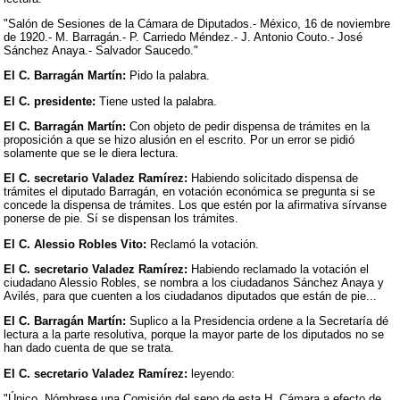
"Salón de Sesiones de la Cámara de Diputados.- México, 16 de noviembre
de 1920.- M. Barragán.- P. Carriedo Méndez.- J. Antonio Couto.- José
Sánchez Anaya.- Salvador Saucedo."
El C. Barragán Martín:
Pido la palabra.
El C. presidente:
Tiene usted la palabra.
El C. Barragán Martín:
Con objeto de pedir dispensa de trámites en la
proposición a que se hizo alusión en el escrito. Por un error se pidió
solamente que se le diera lectura.
El C. secretario Valadez Ramírez:
Habiendo solicitado dispensa de
trámites el diputado Barragán, en votación económica se pregunta si se
concede la dispensa de trámites. Los que estén por la afirmativa sírvanse
ponerse de pie. Sí se dispensan los trámites.
El C. Alessio Robles Vito:
Reclamó la votación.
El C. secretario Valadez Ramírez:
Habiendo reclamado la votación el
ciudadano Alessio Robles, se nombra a los ciudadanos Sánchez Anaya y
Avilés, para que cuenten a los ciudadanos diputados que están de pie...
El C. Barragán Martín:
Suplico a la Presidencia ordene a la Secretaría dé
lectura a la parte resolutiva, porque la mayor parte de los diputados no se
han dado cuenta de que se trata.
El C. secretario Valadez Ramírez:
leyendo:
"Único. Nómbrese una Comisión del seno de esta H. Cámara a efecto de