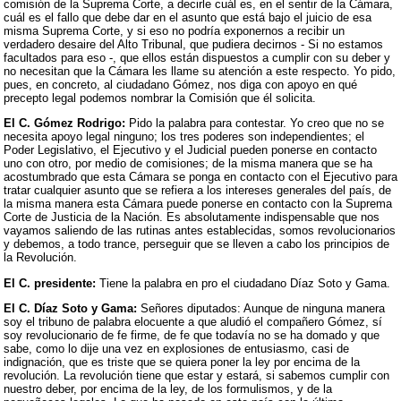
comisión de la Suprema Corte, a decirle cuál es, en el sentir de la Cámara,
cuál es el fallo que debe dar en el asunto que está bajo el juicio de esa
misma Suprema Corte, y si eso no podría exponernos a recibir un
verdadero desaire del Alto Tribunal, que pudiera decirnos - Si no estamos
facultados para eso -, que ellos están dispuestos a cumplir con su deber y
no necesitan que la Cámara les llame su atención a este respecto. Yo pido,
pues, en concreto, al ciudadano Gómez, nos diga con apoyo en qué
precepto legal podemos nombrar la Comisión que él solicita.
El C. Gómez Rodrigo:
Pido la palabra para contestar. Yo creo que no se
necesita apoyo legal ninguno; los tres poderes son independientes; el
Poder Legislativo, el Ejecutivo y el Judicial pueden ponerse en contacto
uno con otro, por medio de comisiones; de la misma manera que se ha
acostumbrado que esta Cámara se ponga en contacto con el Ejecutivo para
tratar cualquier asunto que se refiera a los intereses generales del país, de
la misma manera esta Cámara puede ponerse en contacto con la Suprema
Corte de Justicia de la Nación. Es absolutamente indispensable que nos
vayamos saliendo de las rutinas antes establecidas, somos revolucionarios
y debemos, a todo trance, perseguir que se lleven a cabo los principios de
la Revolución.
El C. presidente:
Tiene la palabra en pro el ciudadano Díaz Soto y Gama.
El C. Díaz Soto y Gama:
Señores diputados: Aunque de ninguna manera
soy el tribuno de palabra elocuente a que aludió el compañero Gómez, sí
soy revolucionario de fe firme, de fe que todavía no se ha domado y que
sabe, como lo dije una vez en explosiones de entusiasmo, casi de
indignación, que es triste que se quiera poner la ley por encima de la
revolución. La revolución tiene que estar y estará, si sabemos cumplir con
nuestro deber, por encima de la ley, de los formulismos, y de la