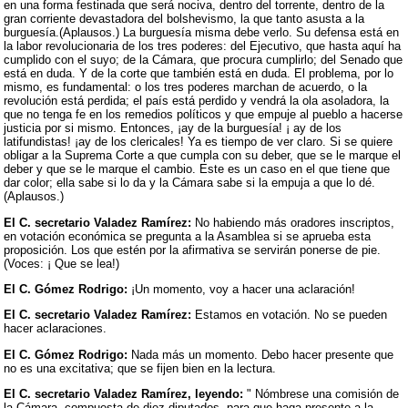
en una forma festinada que será nociva, dentro del torrente, dentro de la
gran corriente devastadora del bolshevismo, la que tanto asusta a la
burguesía.(Aplausos.) La burguesía misma debe verlo. Su defensa está en
la labor revolucionaria de los tres poderes: del Ejecutivo, que hasta aquí ha
cumplido con el suyo; de la Cámara, que procura cumplirlo; del Senado que
está en duda. Y de la corte que también está en duda. El problema, por lo
mismo, es fundamental: o los tres poderes marchan de acuerdo, o la
revolución está perdida; el país está perdido y vendrá la ola asoladora, la
que no tenga fe en los remedios políticos y que empuje al pueblo a hacerse
justicia por si mismo. Entonces, ¡ay de la burguesía! ¡ ay de los
latifundistas! ¡ay de los clericales! Ya es tiempo de ver claro. Si se quiere
obligar a la Suprema Corte a que cumpla con su deber, que se le marque el
deber y que se le marque el cambio. Este es un caso en el que tiene que
dar color; ella sabe si lo da y la Cámara sabe si la empuja a que lo dé.
(Aplausos.)
El C. secretario Valadez Ramírez:
No habiendo más oradores inscriptos,
en votación económica se pregunta a la Asamblea si se aprueba esta
proposición. Los que estén por la afirmativa se servirán ponerse de pie.
(Voces: ¡ Que se lea!)
El C. Gómez Rodrigo:
¡Un momento, voy a hacer una aclaración!
El C. secretario Valadez Ramírez:
Estamos en votación. No se pueden
hacer aclaraciones.
El C. Gómez Rodrigo:
Nada más un momento. Debo hacer presente que
no es una excitativa; que se fijen bien en la lectura.
El C. secretario Valadez Ramírez, leyendo:
" Nómbrese una comisión de
la Cámara, compuesta de diez diputados, para que haga presente a la