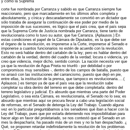
y como la Suprema
corte fue nombrada por Carranza y sabido es que Carranza siempre fue
reaccionario, pero que marcadamente en los últimos años completa y
absolutamente, y cínica y descaradamente se convirtió en un dictador que
sólo trataba de asegurar la continuación de ese poder por medio de la
imposición de sus sucesores, es lógico que el país crea, que el país sepa
que la Suprema Corte de Justicia nombrada por Carranza, tiene tanto de
revolucionaria como lo tuvo su autor, que fue Carranza. (Aplausos.) En
estas condiciones el papel de la Cámara de Diputados, es la que debe ser
el órgano de la revolución, es imponerse a la Corte, imponerse al Senado e
imponerse a cuantos funcionarios no estén de acuerdo con la revolución.
Esto no será hablar dentro del cartabón de la ley; pero es hablar dentro del
cartabón de la verdad, dentro del cuadro de la verdad; locura o videncia, yo
creo que videncia, mejor dicho, sentido común. La nación necesita ver que
ya que la revolución de Agua Prieta no triunfó - por debilidad o por
compromisos muy sensibles -, dentro de los campos de batalla, puesto que
no arrasó con las instituciones del carrancismo, puesto que dejó en pie,
entre ellas, la institución de la prensa, que tampoco es revolucionaria.....(
Aplausos.) es tiempo ya de que el país vea que la revolución sabe
completar su obra dentro del terreno en que debe completarla: dentro del
terreno legislativo y judicial. Es absurdo que mientras una parte del Poder
Legislativo, o sea esta Cámara, es revolucionaria, el Senado no lo sea; es
absurdo que mientras aquí se procura llevar a cabo una legislación social
de reformas, en el Senado de detenga la Ley del Trabajo. Cuando alguna
vez en lo particular preguntábamos a los senadores qué iban a hacer con la
Ley del Trabajo, pues que por estarla deteniendo nos imposibilitaban para
hacer algo en favor del proletariado, se nos contestó que el Senado en un
mes la despacharía; ha pasado más de un mes y no la han despachado. ¿
Qué, se proponen retardar indefinidamente la resolución de los problemas