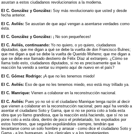
asustan a estos ciudadanos revolucionarios a la moderna.
El C. González y González:
Soy más revolucionario que usted y desde
fecha anterior.
El C. Avilés:
Se asustan de que aquí vengan a asentarse verdades como
ésta.
El C. González y González:
¡ No son pequeñeces!
El C. Avilés, continuando:
Yo no quiero, o yo quiero, ciudadanos
diputados, que me digan a qué se debe la vuelta de don Francisco Bulnes;
que me digan a qué se debe la vuelta de Querido Moheno; que me digan a
que se debe ese llamado destierro de Félix Díaz al extranjero. ¿Cómo se
llama todo esto, ciudadanos diputados, si no es precisamente que la
reacción ha venido a sentar su imperio aquí de nuevo en el país?
El C. Gómez Rodrigo:
¡A que no les tenemos miedo!
El C. Avilés:
Eso de que no les tenemos miedo, eso está muy trillado ya.
El C. Manrique:
Vienen a colaborar en la reconstrucción nacional.
El C. Avilés:
Pues yo no sé si el ciudadano Manrique tenga razón al decir
que vienen a colaborar en la reconstrucción nacional; pero aquí ha venido a
asentar el ciudadano Soto y Gama, que si no se ponía coto a toda esta
obra que yo llamo grandiosa, que la reacción está haciendo, que sí no se
pone coto a esta obra, dentro de poco el proletariado, los expoliados por
estos hombres, que seguirán expoliándolos siempre, tendrán que
levantarse como un solo hombre y arrasar - como dice el ciudadano Soto y
Gama - a los burgueses, a los clericales y a los terratenientes.