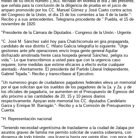
medio de su oficio número 1,903, fechado en Morelia el día 2 del presente,
que señala para la conclusión de la diligencia de prueba en el juicio de
amparo promovido por los CC. Manuel Gómez y José Cueto contra actos
del Congreso de la Unión, el día 15 de los corrientes a las 4 de la tarde."-
Recibo y a sus antecedentes. Telegrama procedente de " Puebla, el 15 de
noviembre de 1920.
"Presidente de la Cámara de Diputados.- Congreso de la Unión.- Urgente.
"C. José M. Sánchez salió hoy para Chalchicomula en gira propaganda,
candidato de ese distrito C. Hilario Galicia telegrafía lo siguiente: "Urge
gestiones ante jefe operaciones envío tropa gente general Aguilar
disfrazado amotinada frente casa hospeda general Sánchez, peligra su
vida."- Lo que transcribimos a usted para que con la urgencia caso
requiere, tome medidas que estime eficaces a efecto evitar cualquier
atentado.- Atentamente. El presidente del Partido Liberal Independiente,
Gabriel Tejada."- Recibo y transcríbase al Ejecutivo.
"Un numeroso grupo de ciudadanos pagadores federales eleva un memorial
por el que solicitan que los sueldos de los pagadores de la 1a. y 2a. y de
los oficiales de pagaduría, se aumenten en el Presupuesto de Egresos del
año próximo a las cantidades de 20, 15 y 10 pesos diarios
respectivamente. Apoyan este memorial los CC. diputados Candelario
Garza y Enrique M. Barragán."- Recibo y a la Comisión de Presupuestos y
Cuenta.
"H. Representación nacional.
"Teniendo necesidad urgentísima de trasladarme a la ciudad de Jalapa por
asuntos graves de familia me permito solicitar de vuestra soberanía, con
dispensa de todo trámite, una licencia hasta por veinte días, con goce de