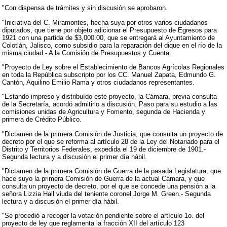
"Con dispensa de trámites y sin discusión se aprobaron.
"Iniciativa del C. Miramontes, hecha suya por otros varios ciudadanos
diputados, que tiene por objeto adicionar el Presupuesto de Egresos para
1921 con una partida de $3,000.00, que se entregará al Ayuntamiento de
Colotlán, Jalisco, como subsidio para la reparación del dique en el río de la
misma ciudad.- A la Comisión de Presupuestos y Cuenta.
"Proyecto de Ley sobre el Establecimiento de Bancos Agrícolas Regionales
en toda la República subscripto por los CC. Manuel Zapata, Edmundo G.
Cantón, Aquilino Emilio Rama y otros ciudadanos representantes.
"Estando impreso y distribuído este proyecto, la Cámara, previa consulta
de la Secretaría, acordó admitirlo a discusión. Paso para su estudio a las
comisiones unidas de Agricultura y Fomento, segunda de Hacienda y
primera de Crédito Público.
"Dictamen de la primera Comisión de Justicia, que consulta un proyecto de
decreto por el que se reforma al artículo 28 de la Ley del Notariado para el
Distrito y Territorios Federales, expedida el 19 de diciembre de 1901.-
Segunda lectura y a discusión el primer día hábil.
"Dictamen de la primera Comisión de Guerra de la pasada Legislatura, que
hace suyo la primera Comisión de Guerra de la actual Cámara, y que
consulta un proyecto de decreto, por el que se concede una pensión a la
señora Lizzia Hall viuda del teniente coronel Jorge M. Green.- Segunda
lectura y a discusión el primer día hábil.
"Se procedió a recoger la votación pendiente sobre el artículo 1o. del
proyecto de ley que reglamenta la fracción XII del artículo 123