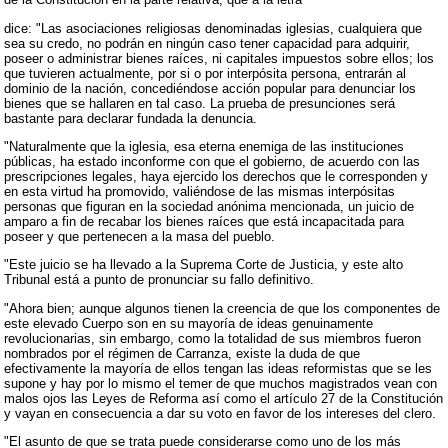
dice: "Las asociaciones religiosas denominadas iglesias, cualquiera que
sea su credo, no podrán en ningún caso tener capacidad para adquirir,
poseer o administrar bienes raíces, ni capitales impuestos sobre ellos; los
que tuvieren actualmente, por si o por interpósita persona, entrarán al
dominio de la nación, concediéndose acción popular para denunciar los
bienes que se hallaren en tal caso. La prueba de presunciones será
bastante para declarar fundada la denuncia.
"Naturalmente que la iglesia, esa eterna enemiga de las instituciones
públicas, ha estado inconforme con que el gobierno, de acuerdo con las
prescripciones legales, haya ejercido los derechos que le corresponden y
en esta virtud ha promovido, valiéndose de las mismas interpósitas
personas que figuran en la sociedad anónima mencionada, un juicio de
amparo a fin de recabar los bienes raíces que está incapacitada para
poseer y que pertenecen a la masa del pueblo.
"Este juicio se ha llevado a la Suprema Corte de Justicia, y este alto
Tribunal está a punto de pronunciar su fallo definitivo.
"Ahora bien; aunque algunos tienen la creencia de que los componentes de
este elevado Cuerpo son en su mayoría de ideas genuinamente
revolucionarias, sin embargo, como la totalidad de sus miembros fueron
nombrados por el régimen de Carranza, existe la duda de que
efectivamente la mayoría de ellos tengan las ideas reformistas que se les
supone y hay por lo mismo el temer de que muchos magistrados vean con
malos ojos las Leyes de Reforma así como el artículo 27 de la Constitución
y vayan en consecuencia a dar su voto en favor de los intereses del clero.
"El asunto de que se trata puede considerarse como uno de los más