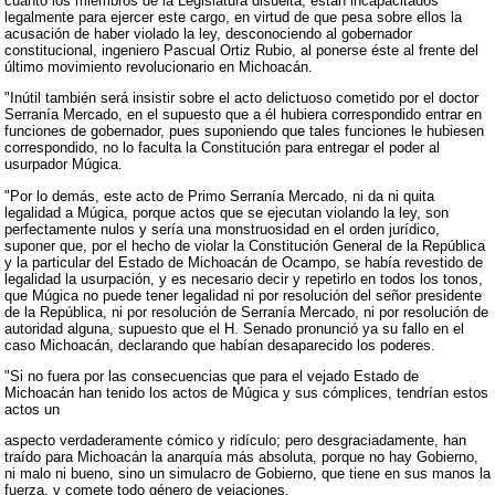
cuanto los miembros de la Legislatura disuelta, están incapacitados
legalmente para ejercer este cargo, en virtud de que pesa sobre ellos la
acusación de haber violado la ley, desconociendo al gobernador
constitucional, ingeniero Pascual Ortiz Rubio, al ponerse éste al frente del
último movimiento revolucionario en Michoacán.
"Inútil también será insistir sobre el acto delictuoso cometido por el doctor
Serranía Mercado, en el supuesto que a él hubiera correspondido entrar en
funciones de gobernador, pues suponiendo que tales funciones le hubiesen
correspondido, no lo faculta la Constitución para entregar el poder al
usurpador Múgica.
"Por lo demás, este acto de Primo Serranía Mercado, ni da ni quita
legalidad a Múgica, porque actos que se ejecutan violando la ley, son
perfectamente nulos y sería una monstruosidad en el orden jurídico,
suponer que, por el hecho de violar la Constitución General de la República
y la particular del Estado de Michoacán de Ocampo, se había revestido de
legalidad la usurpación, y es necesario decir y repetirlo en todos los tonos,
que Múgica no puede tener legalidad ni por resolución del señor presidente
de la República, ni por resolución de Serranía Mercado, ni por resolución de
autoridad alguna, supuesto que el H. Senado pronunció ya su fallo en el
caso Michoacán, declarando que habían desaparecido los poderes.
"Si no fuera por las consecuencias que para el vejado Estado de
Michoacán han tenido los actos de Múgica y sus cómplices, tendrían estos
actos un
aspecto verdaderamente cómico y ridículo; pero desgraciadamente, han
traído para Michoacán la anarquía más absoluta, porque no hay Gobierno,
ni malo ni bueno, sino un simulacro de Gobierno, que tiene en sus manos la
fuerza, y comete todo género de vejaciones.