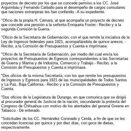
proyectos de decreto por los que se concede permiso a los CC. José
Arguimbáu y Fernando Carballo para el desempeño de cargos consulares
que naciones extranjeras les han conferido.- A su expediente.
"Oficio de la propia H. Cámara, al que acompaña un proyecto de decreto
que concede una pensión a la señorita Enriqueta Foster.- Recibo y a la
segunda Comisión la Guerra.
"Oficio de la Secretaría de Gobernación, con el que remite la iniciativa de la
Ley de Ingresos federales para 1921, acompañándola de quince anexos. -
Recibo, a la Comisión de Presupuestos y Cuenta e imprímase.
"Oficio de la Secretaría de Gobernación, por medio del cual envía los
proyectos de Presupuestos de Egresos correspondientes a las Secretarías
de Guerra y Marina y de Industria, Comercio y Trabajo.- Recibo, a la
Comisión de Presupuestos y Cuenta e imprímase.
"Dos oficios de la misma Secretaría, con los que remite los presupuestos
de Ingresos y Egresos para 1921 de las municipalidades de Todos Santos
y La Paz, Baja California.- Recibo y a la Comisión de Presupuestos y
Cuenta.
"Dos oficios de la Legislatura de Durango, en que comunica que se dirigió
al procurador general de Justicia de la nación, secundando la protesta del
Congreso de Chihuahua con motivo de los atentados del general Greene en
Tabasco.- De enterado.
"Solicitudes de los CC. Hernández Coronado y Cerda, a fin de que se les
concedan licencias por quince y por diez días, con goce de dietas,
respectivamente.