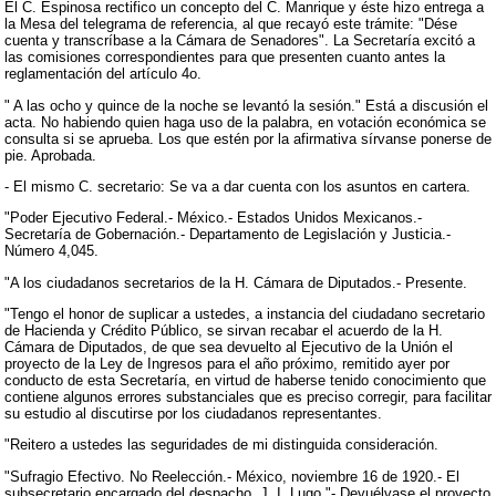
El C. Espinosa rectifico un concepto del C. Manrique y éste hizo entrega a
la Mesa del telegrama de referencia, al que recayó este trámite: "Dése
cuenta y transcríbase a la Cámara de Senadores". La Secretaría excitó a
las comisiones correspondientes para que presenten cuanto antes la
reglamentación del artículo 4o.
" A las ocho y quince de la noche se levantó la sesión." Está a discusión el
acta. No habiendo quien haga uso de la palabra, en votación económica se
consulta si se aprueba. Los que estén por la afirmativa sírvanse ponerse de
pie. Aprobada.
- El mismo C. secretario: Se va a dar cuenta con los asuntos en cartera.
"Poder Ejecutivo Federal.- México.- Estados Unidos Mexicanos.-
Secretaría de Gobernación.- Departamento de Legislación y Justicia.-
Número 4,045.
"A los ciudadanos secretarios de la H. Cámara de Diputados.- Presente.
"Tengo el honor de suplicar a ustedes, a instancia del ciudadano secretario
de Hacienda y Crédito Público, se sirvan recabar el acuerdo de la H.
Cámara de Diputados, de que sea devuelto al Ejecutivo de la Unión el
proyecto de la Ley de Ingresos para el año próximo, remitido ayer por
conducto de esta Secretaría, en virtud de haberse tenido conocimiento que
contiene algunos errores substanciales que es preciso corregir, para facilitar
su estudio al discutirse por los ciudadanos representantes.
"Reitero a ustedes las seguridades de mi distinguida consideración.
"Sufragio Efectivo. No Reelección.- México, noviembre 16 de 1920.- El
subsecretario encargado del despacho, J. I. Lugo."- Devuélvase el proyecto