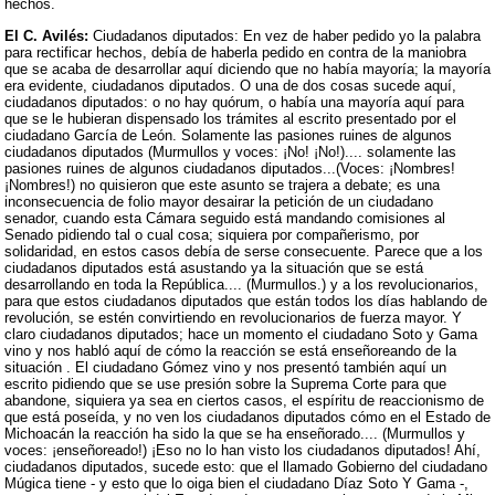
hechos.
El C. Avilés:
Ciudadanos diputados: En vez de haber pedido yo la palabra
para rectificar hechos, debía de haberla pedido en contra de la maniobra
que se acaba de desarrollar aquí diciendo que no había mayoría; la mayoría
era evidente, ciudadanos diputados. O una de dos cosas sucede aquí,
ciudadanos diputados: o no hay quórum, o había una mayoría aquí para
que se le hubieran dispensado los trámites al escrito presentado por el
ciudadano García de León. Solamente las pasiones ruines de algunos
ciudadanos diputados (Murmullos y voces: ¡No! ¡No!).... solamente las
pasiones ruines de algunos ciudadanos diputados...(Voces: ¡Nombres!
¡Nombres!) no quisieron que este asunto se trajera a debate; es una
inconsecuencia de folio mayor desairar la petición de un ciudadano
senador, cuando esta Cámara seguido está mandando comisiones al
Senado pidiendo tal o cual cosa; siquiera por compañerismo, por
solidaridad, en estos casos debía de serse consecuente. Parece que a los
ciudadanos diputados está asustando ya la situación que se está
desarrollando en toda la República.... (Murmullos.) y a los revolucionarios,
para que estos ciudadanos diputados que están todos los días hablando de
revolución, se estén convirtiendo en revolucionarios de fuerza mayor. Y
claro ciudadanos diputados; hace un momento el ciudadano Soto y Gama
vino y nos habló aquí de cómo la reacción se está enseñoreando de la
situación . El ciudadano Gómez vino y nos presentó también aquí un
escrito pidiendo que se use presión sobre la Suprema Corte para que
abandone, siquiera ya sea en ciertos casos, el espíritu de reaccionismo de
que está poseída, y no ven los ciudadanos diputados cómo en el Estado de
Michoacán la reacción ha sido la que se ha enseñorado.... (Murmullos y
voces: ¡enseñoreado!) ¡Eso no lo han visto los ciudadanos diputados! Ahí,
ciudadanos diputados, sucede esto: que el llamado Gobierno del ciudadano
Múgica tiene - y esto que lo oiga bien el ciudadano Díaz Soto Y Gama -,