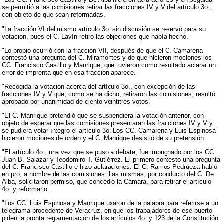
se permitió a las comisiones retirar las fracciones IV y V del artículo 3o.,
con objeto de que sean reformadas.
"La fracción VI del mismo artículo 3o. sin discusión se reservó para su
votación, pues el C. Lavín retiró las objeciones que había hecho.
"Lo propio ocurrió con la fracción VII, después de que el C. Camarena
contestó una pregunta del C. Miramontes y de que hicieron mociones los
CC. Francisco Castillo y Manrique, que tuvieron como resultado aclarar un
error de imprenta que en esa fracción aparece.
"Recogida la votación acerca del artículo 3o., con excepción de las
fracciones IV y V que, como se ha dicho, retiraron las comisiones, resultó
aprobado por unanimidad de ciento veintitrés votos.
"El C. Manrique pretendió que se suspendiera la votación anterior, con
objeto de esperar que las comisiones presentaran las fracciones IV y V y
se pudiera votar íntegro el artículo 3o. Los CC. Camarena y Luis Espinosa
hicieron mociones de orden y el C. Manrique desistió de su pretensión.
"El artículo 4o., una vez que se puso a debate, fue impugnado por los CC.
Juan B. Salazar y Teodomiro T. Gutiérrez. El primero contestó una pregunta
del C. Francisco Castillo e hizo aclaraciones. El C. Ramos Pedrueza habló
en pro, a nombre de las comisiones. Las mismas, por conducto del C. De
Alba, solicitaron permiso, que concedió la Cámara, para retirar el artículo
4o. y reformarlo.
"Los CC. Luis Espinosa y Manrique usaron de la palabra para referirse a un
telegrama procedente de Veracruz, en que los trabajadores de ese puerto
piden la pronta reglamentación de los artículos 4o. y 123 de la Constitución.