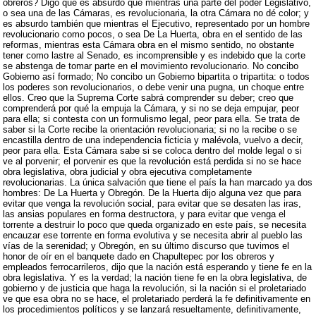
obreros? Digo que es absurdo que mientras una parte del poder Legislativo,
o sea una de las Cámaras, es revolucionaria, la otra Cámara no dé color; y
es absurdo también que mientras el Ejecutivo, representado por un hombre
revolucionario como pocos, o sea De La Huerta, obra en el sentido de las
reformas, mientras esta Cámara obra en el mismo sentido, no obstante
tener como lastre al Senado, es incomprensible y es indebido que la corte
se abstenga de tomar parte en el movimiento revolucionario. No concibo
Gobierno así formado; No concibo un Gobierno bipartita o tripartita: o todos
los poderes son revolucionarios, o debe venir una pugna, un choque entre
ellos. Creo que la Suprema Corte sabrá comprender su deber; creo que
comprenderá por qué la empuja la Cámara, y si no se deja empujar, peor
para ella; si contesta con un formulismo legal, peor para ella. Se trata de
saber si la Corte recibe la orientación revolucionaria; si no la recibe o se
encastilla dentro de una independencia ficticia y malévola, vuelvo a decir,
peor para ella. Esta Cámara sabe si se coloca dentro del molde legal o si
ve al porvenir; el porvenir es que la revolución está perdida si no se hace
obra legislativa, obra judicial y obra ejecutiva completamente
revolucionarias. La única salvación que tiene el país la han marcado ya dos
hombres: De La Huerta y Obregón. De la Huerta dijo alguna vez que para
evitar que venga la revolución social, para evitar que se desaten las iras,
las ansias populares en forma destructora, y para evitar que venga el
torrente a destruir lo poco que queda organizado en este país, se necesita
encauzar ese torrente en forma evolutiva y se necesita abrir al pueblo las
vías de la serenidad; y Obregón, en su último discurso que tuvimos el
honor de oír en el banquete dado en Chapultepec por los obreros y
empleados ferrocarrileros, dijo que la nación está esperando y tiene fe en la
obra legislativa. Y es la verdad; la nación tiene fe en la obra legislativa, de
gobierno y de justicia que haga la revolución, si la nación si el proletariado
ve que esa obra no se hace, el proletariado perderá la fe definitivamente en
los procedimientos políticos y se lanzará resueltamente, definitivamente,