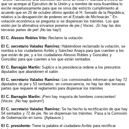
que se acerque al Ejecutivo de la Unión y a nombre de esta Asamblea lo
excite respetuosamente para que se sirva dar estricto cumplimiento al
acuerdo que en 25 de octubre último aprobó el H. Senado de la República,
relativo a la desaparición de poderes en el Estado de Michoacán." En
votación económica se pregunta si se dispensan los trámites. Los que
estén por la afirmativa sírvanse ponerse de pie.( Voces: ¡Sí hay las dos
terceras partes de pie! ¡No las hay!)
El C. Alessio Robles Vito:
Reclamo la votación.
El C. secretario Valadez Ramírez:
Habiéndose reclamado la votación, se
nombra a los ciudadanos Avilés y Sánchez Anaya para que cuenten a los
que están de pie, y a los ciudadanos Alessio Robles y González y
González para que cuenten a los que están sentados.
El C. Barragán Martín:
Suplico a la presidencia ordene a los presuntos
diputados que abandonen el salón.
El C. secretario Valadez Ramírez:
Los comisionados informan que hay 72
diputados de pie y 53 sentados; en consecuencia, no hay las dos terceras
partes que requiere el reglamento para dispensar los trámites
El C. Barragán Martín:
¡Pero hay mayoría de hombres conscientes!
(Voces: ¡No hay quórum!)
El C. secretario Valadez Ramírez:
Se ha hecho la rectificación de que hay
54 sentados y 72 de pie. No se dispensan los trámites. Pasa a la Comisión
de Gobernación en turno. (Aplausos.)
El C. presidente:
Tiene la palabra el ciudadano Avilés para rectificar