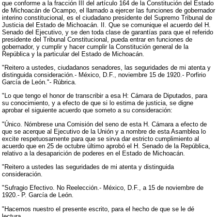
que conforme a la fracción III del artículo 164 de la Constitución del Estado
de Michoacán de Ocampo, el llamado a ejercer las funciones de gobernador
interino constitucional, es el ciudadano presidente del Supremo Tribunal de
Justicia del Estado de Michoacán. II. Que se comunique el acuerdo del H.
Senado del Ejecutivo, y se den toda clase de garantías para que el referido
presidente del Tribunal Constitucional, pueda entrar en funciones de
gobernador, y cumplir y hacer cumplir la Constitución general de la
República y la particular del Estado de Michoacán.
"Reitero a ustedes, ciudadanos senadores, las seguridades de mi atenta y
distinguida consideración.- México, D.F., noviembre 15 de 1920.- Porfirio
García de León."- Rúbrica.
"Lo que tengo el honor de transcribir a esa H: Cámara de Diputados, para
su conocimiento, y a efecto de que si lo estima de justicia, se digne
aprobar el siguiente acuerdo que someto a su consideración:
"Único. Nómbrese una Comisión del seno de esta H. Cámara a efecto de
que se acerque al Ejecutivo de la Unión y a nombre de esta Asamblea lo
excite respetuosamente para que se sirva dar estricto cumplimiento al
acuerdo que en 25 de octubre último aprobó el H. Senado de la República,
relativo a la desaparición de poderes en el Estado de Michoacán.
"Reitero a ustedes las seguridades de mi atenta y distinguida
consideración.
"Sufragio Efectivo. No Reelección.- México, D.F., a 15 de noviembre de
1920.- P. García de León.
"Hacemos nuestro el presente escrito, para el hecho de que se le dé
lectura.