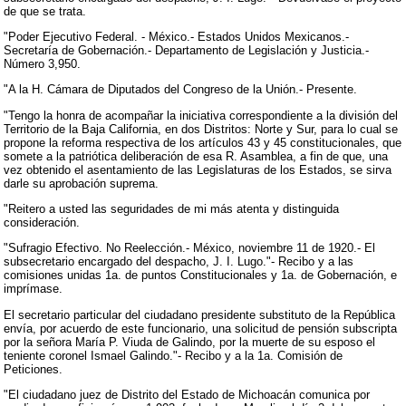
de que se trata.
"Poder Ejecutivo Federal. - México.- Estados Unidos Mexicanos.-
Secretaría de Gobernación.- Departamento de Legislación y Justicia.-
Número 3,950.
"A la H. Cámara de Diputados del Congreso de la Unión.- Presente.
"Tengo la honra de acompañar la iniciativa correspondiente a la división del
Territorio de la Baja California, en dos Distritos: Norte y Sur, para lo cual se
propone la reforma respectiva de los artículos 43 y 45 constitucionales, que
somete a la patriótica deliberación de esa R. Asamblea, a fin de que, una
vez obtenido el asentamiento de las Legislaturas de los Estados, se sirva
darle su aprobación suprema.
"Reitero a usted las seguridades de mi más atenta y distinguida
consideración.
"Sufragio Efectivo. No Reelección.- México, noviembre 11 de 1920.- El
subsecretario encargado del despacho, J. I. Lugo."- Recibo y a las
comisiones unidas 1a. de puntos Constitucionales y 1a. de Gobernación, e
imprímase.
El secretario particular del ciudadano presidente substituto de la República
envía, por acuerdo de este funcionario, una solicitud de pensión subscripta
por la señora María P. Viuda de Galindo, por la muerte de su esposo el
teniente coronel Ismael Galindo."- Recibo y a la 1a. Comisión de
Peticiones.
"El ciudadano juez de Distrito del Estado de Michoacán comunica por