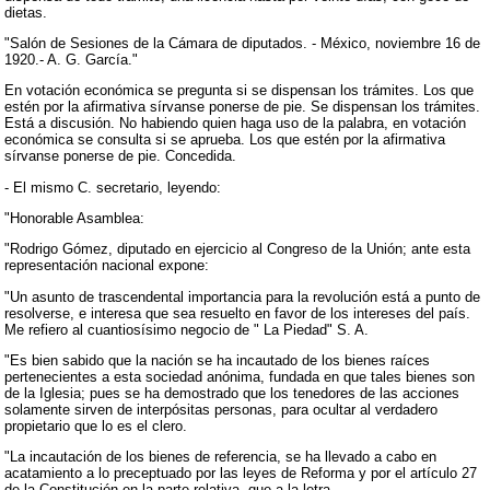
dietas.
"Salón de Sesiones de la Cámara de diputados. - México, noviembre 16 de
1920.- A. G. García."
En votación económica se pregunta si se dispensan los trámites. Los que
estén por la afirmativa sírvanse ponerse de pie. Se dispensan los trámites.
Está a discusión. No habiendo quien haga uso de la palabra, en votación
económica se consulta si se aprueba. Los que estén por la afirmativa
sírvanse ponerse de pie. Concedida.
- El mismo C. secretario, leyendo:
"Honorable Asamblea:
"Rodrigo Gómez, diputado en ejercicio al Congreso de la Unión; ante esta
representación nacional expone:
"Un asunto de trascendental importancia para la revolución está a punto de
resolverse, e interesa que sea resuelto en favor de los intereses del país.
Me refiero al cuantiosísimo negocio de " La Piedad" S. A.
"Es bien sabido que la nación se ha incautado de los bienes raíces
pertenecientes a esta sociedad anónima, fundada en que tales bienes son
de la Iglesia; pues se ha demostrado que los tenedores de las acciones
solamente sirven de interpósitas personas, para ocultar al verdadero
propietario que lo es el clero.
"La incautación de los bienes de referencia, se ha llevado a cabo en
acatamiento a lo preceptuado por las leyes de Reforma y por el artículo 27
de la Constitución en la parte relativa, que a la letra