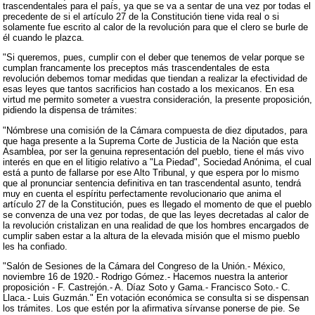
trascendentales para el país, ya que se va a sentar de una vez por todas el
precedente de si el artículo 27 de la Constitución tiene vida real o si
solamente fue escrito al calor de la revolución para que el clero se burle de
él cuando le plazca.
"Si queremos, pues, cumplir con el deber que tenemos de velar porque se
cumplan francamente los preceptos más trascendentales de esta
revolución debemos tomar medidas que tiendan a realizar la efectividad de
esas leyes que tantos sacrificios han costado a los mexicanos. En esa
virtud me permito someter a vuestra consideración, la presente proposición,
pidiendo la dispensa de trámites:
"Nómbrese una comisión de la Cámara compuesta de diez diputados, para
que haga presente a la Suprema Corte de Justicia de la Nación que esta
Asamblea, por ser la genuina representación del pueblo, tiene el más vivo
interés en que en el litigio relativo a "La Piedad", Sociedad Anónima, el cual
está a punto de fallarse por ese Alto Tribunal, y que espera por lo mismo
que al pronunciar sentencia definitiva en tan trascendental asunto, tendrá
muy en cuenta el espíritu perfectamente revolucionario que anima el
artículo 27 de la Constitución, pues es llegado el momento de que el pueblo
se convenza de una vez por todas, de que las leyes decretadas al calor de
la revolución cristalizan en una realidad de que los hombres encargados de
cumplir saben estar a la altura de la elevada misión que el mismo pueblo
les ha confiado.
"Salón de Sesiones de la Cámara del Congreso de la Unión.- México,
noviembre 16 de 1920.- Rodrigo Gómez.- Hacemos nuestra la anterior
proposición - F. Castrejón.- A. Díaz Soto y Gama.- Francisco Soto.- C.
Llaca.- Luis Guzmán." En votación económica se consulta si se dispensan
los trámites. Los que estén por la afirmativa sírvanse ponerse de pie. Se