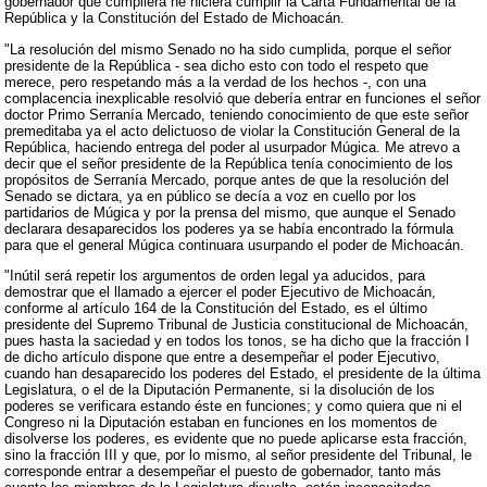
gobernador que cumpliera he hiciera cumplir la Carta Fundamental de la
República y la Constitución del Estado de Michoacán.
"La resolución del mismo Senado no ha sido cumplida, porque el señor
presidente de la República - sea dicho esto con todo el respeto que
merece, pero respetando más a la verdad de los hechos -, con una
complacencia inexplicable resolvió que debería entrar en funciones el señor
doctor Primo Serranía Mercado, teniendo conocimiento de que este señor
premeditaba ya el acto delictuoso de violar la Constitución General de la
República, haciendo entrega del poder al usurpador Múgica. Me atrevo a
decir que el señor presidente de la República tenía conocimiento de los
propósitos de Serranía Mercado, porque antes de que la resolución del
Senado se dictara, ya en público se decía a voz en cuello por los
partidarios de Múgica y por la prensa del mismo, que aunque el Senado
declarara desaparecidos los poderes ya se había encontrado la fórmula
para que el general Múgica continuara usurpando el poder de Michoacán.
"Inútil será repetir los argumentos de orden legal ya aducidos, para
demostrar que el llamado a ejercer el poder Ejecutivo de Michoacán,
conforme al artículo 164 de la Constitución del Estado, es el último
presidente del Supremo Tribunal de Justicia constitucional de Michoacán,
pues hasta la saciedad y en todos los tonos, se ha dicho que la fracción I
de dicho artículo dispone que entre a desempeñar el poder Ejecutivo,
cuando han desaparecido los poderes del Estado, el presidente de la última
Legislatura, o el de la Diputación Permanente, si la disolución de los
poderes se verificara estando éste en funciones; y como quiera que ni el
Congreso ni la Diputación estaban en funciones en los momentos de
disolverse los poderes, es evidente que no puede aplicarse esta fracción,
sino la fracción III y que, por lo mismo, al señor presidente del Tribunal, le
corresponde entrar a desempeñar el puesto de gobernador, tanto más