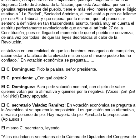
Suprema Corte de Justicia de la Nación, que esta Asamblea, por ser la
genuina representante del pueblo, tiene el más vivo interés en que el litigio
relativo a " La Piedad", Sociedad Anónima, el cual está a punto de fallarse
por ese Alto Tribunal, y que espera, por lo mismo, que, al pronunciar
sentencia definitiva en tan trascendental asunto, tendrá muy en cuenta el
espíritu perfectamente revolucionario que anima el artículo 27 de la
Constitución, pues es llegado el momento de que el pueblo se convenza,
de una vez por todas, de que las leyes decretadas al calor de la
Revolución,
cristalizan en una realidad, de que los hombres encargados de cumplirlas,
saben estar a la altura de la elevada misión que el mismo pueblo les ha
confiado." En votación económica se pregunta........
El C. Domínguez:
Pido la palabra, señor presidente.
El C. presidente:
¿Con qué objeto?
El C. Domínguez:
Para pedir votación nominal, con objeto de saber
quiénes votan por la afirmativa y quiénes por la negativa. (Voces: ¡Sí! ¡Sí!
¡No! ¡No!) Estoy apoyado.
El C. secretario Valadez Ramírez:
En votación económica se pregunta a
la Asamblea si se aprueba la proposición. Los que estén por la afirmativa,
sírvanse ponerse de pie. Hay mayoría de pie. Aprobada la proposición.
(Aplausos.)
El mismo C. secretario, leyendo:
"A los ciudadanos secretarios de la Cámara de Diputados del Congreso de