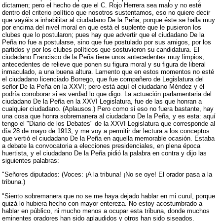
dictamen; pero el hecho de que el C. Rojo Herrera sea malo y no esté
dentro del criterio político que nosotros sustentamos, eso no quiere decir
que vayáis a inhabilitar al ciudadano De la Peña, porque éste se halla muy
por encima del nivel moral en que está el suplente que le pusieron los
clubes que lo postularon; pues hay que advertir que el ciudadano De la
Peña no fue a postularse, sino que fue postulado por sus amigos, por los
partidos y por los clubes políticos que sostuvieron su candidatura. El
ciudadano Francisco de la Peña tiene unos antecedentes muy limpios,
antecedentes de relieve que ponen su figura moral y su figura de liberal
inmaculado, a una buena altura. Lamento que en estos momentos no esté
el ciudadano licenciado Borrego, que fue compañero de Legislatura del
señor De la Peña en la XXVI; pero está aquí el ciudadano Méndez y él
podría corroborar si es verdad lo que digo. La actuación parlamentaria del
ciudadano De la Peña en la XXVI Legislatura, fue de las que honran a
cualquier ciudadano. (Aplausos.) Pero como si eso no fuera bastante, hay
una cosa que honra sobremanera al ciudadano De la Peña, y es esta: aquí
tengo el "Diario de los Debates" de la XXVI Legislatura que corresponde al
día 28 de mayo de 1913, y me voy a permitir dar lectura a los conceptos
que vertió el ciudadano De la Peña en aquella memorable ocasión. Estaba
a debate la convocatoria a elecciones presidenciales, en plena época
huertista, y el ciudadano De la Peña pidió la palabra en contra y dijo las
siguientes palabras:
"Señores diputados: (Voces: ¡A la tribuna! ¡No se oye! El orador pasa a la
tribuna.)
"Siento sobremanera que no se me haya dejado hablar en mi curul, porque
quizá lo hubiera hecho con mayor entereza. No estoy acostumbrado a
hablar en público, ni mucho menos a ocupar esta tribuna, donde muchos
eminentes oradores han sido aplaudidos y otros han sido siseados.