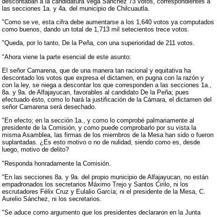
descontaban a la candidatura Vega Sánchez 73 votos, correspondientes a
las secciones 1a. y 4a. del municipio de Chilcuautla.
"Como se ve, esta cifra debe aumentarse a los 1,640 votos ya computados
como buenos, dando un total de 1,713 mil setecientos trece votos.
"Queda, por lo tanto, De la Peña, con una superioridad de 211 votos.
"Ahora viene la parte esencial de este asunto:
El señor Camarena, que de una manera tan racional y equitativa ha
descontado los votos que expresa el dictamen, en pugna con la razón y
con la ley, se niega a descontar los que corresponden a las secciones 1a.,
8a. y 9a. de Alfajayucan, favorables al candidato De la Peña; pues
efectuado ésto, como lo hará la justificación de la Cámara, el dictamen del
señor Camarena será desechado.
"En efecto; en la sección 1a., y como lo comprobé palmariamente al
presidente de la Comisión, y como puede comprobarlo por su vista la
misma Asamblea, las firmas de los miembros de la Mesa han sido o fueron
suplantadas. ¿Es esto motivo o no de nulidad, siendo como es, desde
luego, motivo de delito?
"Responda honradamente la Comisión.
"En las secciones 8a. y 9a. del propio municipio de Alfajayucan, no están
empadronados los secretarios Máximo Trejo y Santos Cirilo, ni los
escrutadores Félix Cruz y Eulalio García; ni el presidente de la Mesa, C.
Aurelio Sánchez, ni los secretarios.
"Se aduce como argumento que los presidentes declararon en la Junta