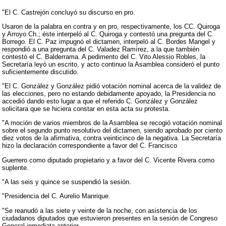
"El C. Castrejón concluyó su discurso en pro.
Usaron de la palabra en contra y en pro, respectivamente, los CC. Quiroga
y Arroyo Ch.; éste interpeló al C. Quiroga y contestó una pregunta del C.
Borrego. El C. Paz impugnó el dictamen, interpeló al C. Bordes Mangel y
respondió a una pregunta del C. Valadez Ramírez, a la que también
contestó el C. Balderrama. A pedimento del C. Vito Alessio Robles, la
Secretaría leyó un escrito, y acto continuo la Asamblea consideró el punto
suficientemente discutido.
"El C. González y González pidió votación nominal acerca de la validez de
las elecciones, pero no estando debidamente apoyado, la Presidencia no
accedió dando esto lugar a que el referido C. González y González
solicitara que se hiciera constar en esta acta su protesta.
"A moción de varios miembros de la Asamblea se recogió votación nominal
sobre el segundo punto resolutivo del dictamen, siendo aprobado por ciento
diez votos de la afirmativa, contra veinticinco de la negativa. La Secretaría
hizo la declaración correspondiente a favor del C. Francisco
Guerrero como diputado propietario y a favor del C. Vicente Rivera como
suplente.
"A las seis y quince se suspendió la sesión.
"Presidencia del C. Aurelio Manrique.
"Se reanudó a las siete y veinte de la noche, con asistencia de los
ciudadanos diputados que estuvieron presentes en la sesión de Congreso
General inmediata anterior.