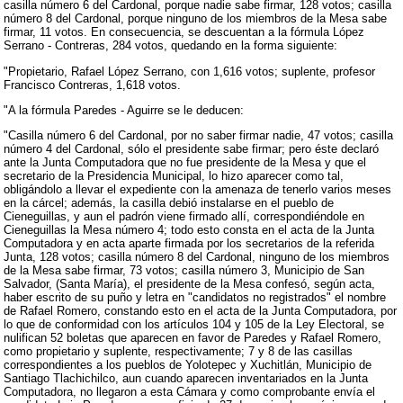
casilla número 6 del Cardonal, porque nadie sabe firmar, 128 votos; casilla
número 8 del Cardonal, porque ninguno de los miembros de la Mesa sabe
firmar, 11 votos. En consecuencia, se descuentan a la fórmula López
Serrano - Contreras, 284 votos, quedando en la forma siguiente:
"Propietario, Rafael López Serrano, con 1,616 votos; suplente, profesor
Francisco Contreras, 1,618 votos.
"A la fórmula Paredes - Aguirre se le deducen:
"Casilla número 6 del Cardonal, por no saber firmar nadie, 47 votos; casilla
número 4 del Cardonal, sólo el presidente sabe firmar; pero éste declaró
ante la Junta Computadora que no fue presidente de la Mesa y que el
secretario de la Presidencia Municipal, lo hizo aparecer como tal,
obligándolo a llevar el expediente con la amenaza de tenerlo varios meses
en la cárcel; además, la casilla debió instalarse en el pueblo de
Cieneguillas, y aun el padrón viene firmado allí, correspondiéndole en
Cieneguillas la Mesa número 4; todo esto consta en el acta de la Junta
Computadora y en acta aparte firmada por los secretarios de la referida
Junta, 128 votos; casilla número 8 del Cardonal, ninguno de los miembros
de la Mesa sabe firmar, 73 votos; casilla número 3, Municipio de San
Salvador, (Santa María), el presidente de la Mesa confesó, según acta,
haber escrito de su puño y letra en "candidatos no registrados" el nombre
de Rafael Romero, constando esto en el acta de la Junta Computadora, por
lo que de conformidad con los artículos 104 y 105 de la Ley Electoral, se
nulifican 52 boletas que aparecen en favor de Paredes y Rafael Romero,
como propietario y suplente, respectivamente; 7 y 8 de las casillas
correspondientes a los pueblos de Yolotepec y Xuchitlán, Municipio de
Santiago Tlachichilco, aun cuando aparecen inventariados en la Junta
Computadora, no llegaron a esta Cámara y como comprobante envía el