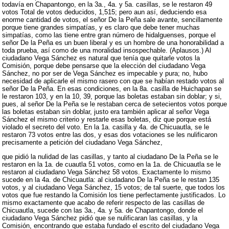
todavía en Chapantongo, en la 3a., 4a. y 5a. casillas, se le restaron 49
votos Total de votos deducidos, 1,515; pero aun así, deduciendo esa
enorme cantidad de votos, el señor De la Peña sale avante, sencillamente
porque tiene grandes simpatías, y es claro que debe tener muchas
simpatías, como las tiene entre gran número de hidalguenses, porque el
señor De la Peña es un buen liberal y es un hombre de una honorabilidad a
toda prueba, así como de una moralidad insospechable. (Aplausos.) Al
ciudadano Vega Sánchez es natural que tenía que quitarle votos la
Comisión, porque debe pensarse que la elección del ciudadano Vega
Sánchez, no por ser de Vega Sánchez es impecable y pura; no, hubo
necesidad de aplicarle el mismo rasero con que se habían restado votos al
señor De la Peña. En esas condiciones, en la 8a. casilla de Huichapan se
le restaron 103, y en la 10, 39, porque las boletas estaban sin doblar; y si,
pues, al señor De la Peña se le restaban cerca de setecientos votos porque
las boletas estaban sin doblar, justo era también aplicar al señor Vega
Sánchez el mismo criterio y restarle esas boletas, diz que porque está
violado el secreto del voto. En la 1a. casilla y 4a. de Chicuautla, se le
restaron 73 votos entre las dos, y esas dos votaciones se les nulificaron
precisamente a petición del ciudadano Vega Sánchez,
que pidió la nulidad de las casillas, y tanto al ciudadano De la Peña se le
restaron en la 1a. de cuautla 51 votos, como en la 1a. de Chicuautla se le
restaron al ciudadano Vega Sánchez 58 votos. Exactamente lo mismo
sucede en la 4a. de Chicuautla: al ciudadano De la Peña se le restan 135
votos, y al ciudadano Vega Sánchez, 15 votos; de tal suerte, que todos los
votos que fue restando la Comisión los tiene perfectamente justificados. Lo
mismo exactamente que acabo de referir respecto de las casillas de
Chicuautla, sucede con las 3a., 4a. y 5a. de Chapantongo, donde el
ciudadano Vega Sánchez pidió que se nulificaran las casillas, y la
Comisión, encontrando que estaba fundado el escrito del ciudadano Vega