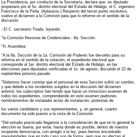
La Presidencia, por conducto de la Secretaría, declara que: es diputado
propietario por el 5o. distrito electoral del Estado de Hidalgo, el C. ingeniero
Francisco de la Peña. (Aplausos.) Respecto del tercer punto resolutivo,
vuelve el dictamen a la Comisión para que lo reforme en el sentido de la
discusión.
- El C. secretario Tirado, leyendo:
"la Comisión Revisora de Credenciales.- 8a. Sección.
"H. Asamblea:
"A la 8a. Sección de la 1a. Comisión de Poderes fue devuelto para su
reforma en el sentido de la votación, el expediente electoral que
corresponde al 1er. distrito electoral del Estado de Hidalgo, en las
elecciones para diputados verificadas el 1o. de agosto, discutido el 22 de
septiembre próximo pasado.
"Debemos hacer constar que el personal de esta Sección sufrió un cambio,
y que debido a los incidentes surgidos en la discusión del dictamen
anterior, los subscriptos han tenido que hacer un minucioso examen de
todos los expedientes, comprendiendo en este examen padrones,
nombramientos de instalador actas de instalación, protestas de
los varios candidatos y sus representantes, y, en general, cuanto
documento ha sido puesto a la vista de la Comisión.
"Del estudio practicado llegamos a la consideración de que en lo general la
elección es buena, por estar, hasta donde es posible, dentro de nuestra
incipiente democracia, con arreglo a la ley; pues hemos encontrado
irregularidades que en todo caso son de forma, pero que no afectan al