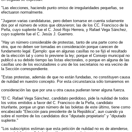
"Las elecciones, haciendo punto omiso de irregularidades pequeñas, se
efectuaron normalmente.
"Jugaron varias candidaturas, pero deben tomarse en cuenta solamente
dos por el número de votos que obtuvieron; las de los CC. Francisco de la
Peña, cuyo suplente fue el C. José Rojo Herrera, y Rafael Vega Sánchez,
cuyo suplente fue el C. Jesús J. Guerrero.
"Hay un número considerable de protestas, tanto de una parte como de
otra, que no deben ser tomadas en consideración porque carecen de
fundamento legal. Ejemplo: que en algunas casillas no se fijó el resultado
de la elección tal y como lo previene la ley; porque el Consejo municipal no
publicó a su debido tiempo las listas electorales, o porque en alguna de las
casillas uno de los escrutadores o uno de los secretarios no era vecino de
la Sección correspondiente.
"Estas protestas, además de que no están fundadas, no constituyen causa
de nulidad en nuestro concepto. Por esta circunstancia sólo tomaremos en
consideración las que por una u otra causa pudieran tener alguna fuerza.
"El C. Rafael Vega Sánchez, candidato perdidoso, pide la nulidad de todos
los votos emitidos a favor del C. Francisco de la Peña, candidato
triunfante, porque un gran número de las boletas de este último, tiene como
encabezado "Elección para presidente de la República", aun cuando ya
sobre el nombre de los candidatos dice "diputado propietario" y "diputado
suplente."
"Los subscriptos estiman que esta petición de nulidad no es de atenderse,