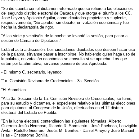
"Se dio cuenta con el dictamen reformado que se refiere a las elecciones
del segundo distrito electoral de Oaxaca y que otorga el triunfo a los CC.
José Leyva y Apolonio Aguilar, como diputados propietario y suplente,
respectivamente, "Se aprobó, sin debate, en votación económica y fue
hecha la declaratoria de rigor.
"A las siete y veintiséis de la noche se levantó la sesión, para pasar a
sesión de Cámara de Diputados."
Está el acta a discusión. Los ciudadanos diputados que deseen hacer uso
de la palabra, sírvanse pasar a inscribirse. No habiendo quien haga uso de
la palabra, en votación económica se consulta si se aprueba. Los que
estén por la afirmativa, sírvanse ponerse de pie. Aprobada.
- El mismo C. secretario, leyendo:
"1a. Comisión Revisora de Credenciales.- 3a. Sección.
"H. Asamblea:
"A la 3a. Sección de la 1a. Comisión Revisora de Credenciales, se turnó,
para su estudio y dictamen, el expediente relativo a las últimas elecciones
para diputados al Congreso de la Unión, efectuadas en el 12 distrito
electoral del Estado de Puebla.
"En la lucha electoral contendieron las siguientes fórmulas: Alberto
Guerrero Jesús Hermoso, Ricardo R. Sarmiento - José Pacheco, Leovigildo
Ávila - Rodolfo Guerrero, Jesús M. Benítez - Daniel Arroyo y José Manuel
Islas - Crisóstomo Bonilla.