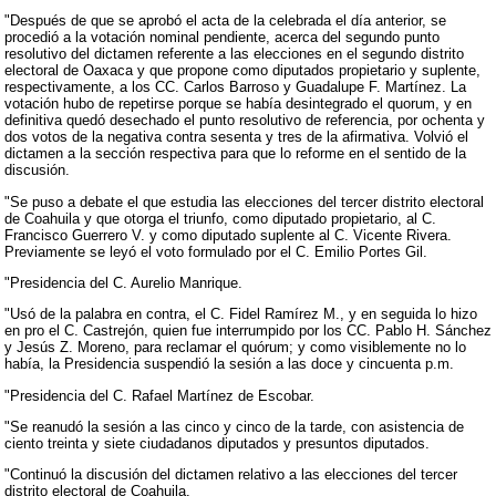
"Después de que se aprobó el acta de la celebrada el día anterior, se
procedió a la votación nominal pendiente, acerca del segundo punto
resolutivo del dictamen referente a las elecciones en el segundo distrito
electoral de Oaxaca y que propone como diputados propietario y suplente,
respectivamente, a los CC. Carlos Barroso y Guadalupe F. Martínez. La
votación hubo de repetirse porque se había desintegrado el quorum, y en
definitiva quedó desechado el punto resolutivo de referencia, por ochenta y
dos votos de la negativa contra sesenta y tres de la afirmativa. Volvió el
dictamen a la sección respectiva para que lo reforme en el sentido de la
discusión.
"Se puso a debate el que estudia las elecciones del tercer distrito electoral
de Coahuila y que otorga el triunfo, como diputado propietario, al C.
Francisco Guerrero V. y como diputado suplente al C. Vicente Rivera.
Previamente se leyó el voto formulado por el C. Emilio Portes Gil.
"Presidencia del C. Aurelio Manrique.
"Usó de la palabra en contra, el C. Fidel Ramírez M., y en seguida lo hizo
en pro el C. Castrejón, quien fue interrumpido por los CC. Pablo H. Sánchez
y Jesús Z. Moreno, para reclamar el quórum; y como visiblemente no lo
había, la Presidencia suspendió la sesión a las doce y cincuenta p.m.
"Presidencia del C. Rafael Martínez de Escobar.
"Se reanudó la sesión a las cinco y cinco de la tarde, con asistencia de
ciento treinta y siete ciudadanos diputados y presuntos diputados.
"Continuó la discusión del dictamen relativo a las elecciones del tercer
distrito electoral de Coahuila.