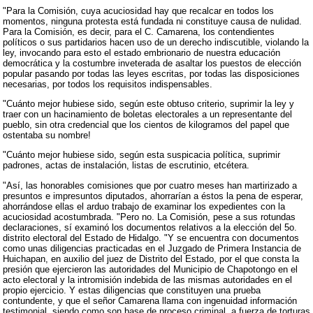
"Para la Comisión, cuya acuciosidad hay que recalcar en todos los
momentos, ninguna protesta está fundada ni constituye causa de nulidad.
Para la Comisión, es decir, para el C. Camarena, los contendientes
políticos o sus partidarios hacen uso de un derecho indiscutible, violando la
ley, invocando para esto el estado embrionario de nuestra educación
democrática y la costumbre inveterada de asaltar los puestos de elección
popular pasando por todas las leyes escritas, por todas las disposiciones
necesarias, por todos los requisitos indispensables.
"Cuánto mejor hubiese sido, según este obtuso criterio, suprimir la ley y
traer con un hacinamiento de boletas electorales a un representante del
pueblo, sin otra credencial que los cientos de kilogramos del papel que
ostentaba su nombre!
"Cuánto mejor hubiese sido, según esta suspicacia política, suprimir
padrones, actas de instalación, listas de escrutinio, etcétera.
"Así, las honorables comisiones que por cuatro meses han martirizado a
presuntos e impresuntos diputados, ahorrarían a éstos la pena de esperar,
ahorrándose ellas el arduo trabajo de examinar los expedientes con la
acuciosidad acostumbrada. "Pero no. La Comisión, pese a sus rotundas
declaraciones, sí examinó los documentos relativos a la elección del 5o.
distrito electoral del Estado de Hidalgo. "Y se encuentra con documentos
como unas diligencias practicadas en el Juzgado de Primera Instancia de
Huichapan, en auxilio del juez de Distrito del Estado, por el que consta la
presión que ejercieron las autoridades del Municipio de Chapotongo en el
acto electoral y la intromisión indebida de las mismas autoridades en el
propio ejercicio. Y estas diligencias que constituyen una prueba
contundente, y que el señor Camarena llama con ingenuidad información
testimonial, siendo como son base de proceso criminal, a fuerza de torturas