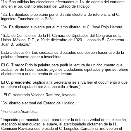
"1a. Son válidas las elecciones efectuadas el 1o. de agosto del corriente
año en el 5o. distrito electoral del Estado de Hidalgo.
"2a. Es diputado propietario por el distrito electoral de referencia, el C.
ingeniero Francisco de la Peña.
"3a. Es diputado suplente por el mismo distrito, el C. José Rojo Herrera.
"Sala de Comisiones de la H. Cámara de Diputados del Congreso de la
Unión. México, D.F., a 20 de diciembre de 1920.- Leopoldo E. Camarena.-
Juan B. Salazar."
Está a discusión. Los ciudadanos diputados que deseen hacer uso de la
palabra sírvanse pasar a inscribirse.
El C. Tirado:
Pido la palabra para pedir la lectura de un documento que
acabamos de hacer nuestro algunos ciudadanos diputados y que se refiere
al dictamen a que se acaba de dar lectura.
El C. presidente:
Suplico a la Secretaría se sirva leer el documento a que
se refiere el diputado por Zacapoaxtla. (Risas.)
- El C. secretario Valadez Ramírez, leyendo:
"5o. distrito electoral del Estado de Hidalgo.
"Honorable Asamblea:
"Impedido por mandato legal, para tomar la defensa verbal de mi elección,
atacando el meticuloso, el suave, el aterciopelado dictamen de la H.
Comisión Revisora que preside el C. Leopoldo Camarena, me veo en el