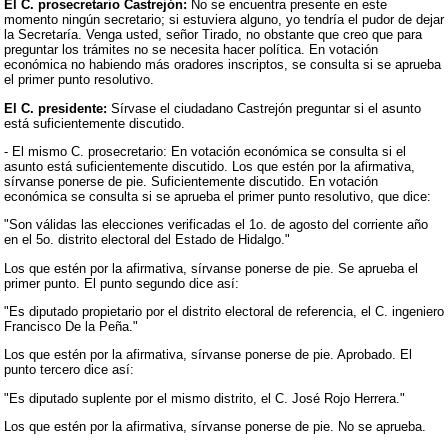
El C. prosecretario Castrejón:
No se encuentra presente en este
momento ningún secretario; si estuviera alguno, yo tendría el pudor de dejar
la Secretaría. Venga usted, señor Tirado, no obstante que creo que para
preguntar los trámites no se necesita hacer política. En votación
económica no habiendo más oradores inscriptos, se consulta si se aprueba
el primer punto resolutivo.
El C. presidente:
Sírvase el ciudadano Castrejón preguntar si el asunto
está suficientemente discutido.
- El mismo C. prosecretario: En votación económica se consulta si el
asunto está suficientemente discutido. Los que estén por la afirmativa,
sírvanse ponerse de pie. Suficientemente discutido. En votación
económica se consulta si se aprueba el primer punto resolutivo, que dice:
"Son válidas las elecciones verificadas el 1o. de agosto del corriente año
en el 5o. distrito electoral del Estado de Hidalgo."
Los que estén por la afirmativa, sírvanse ponerse de pie. Se aprueba el
primer punto. El punto segundo dice así:
"Es diputado propietario por el distrito electoral de referencia, el C. ingeniero
Francisco De la Peña."
Los que estén por la afirmativa, sírvanse ponerse de pie. Aprobado. El
punto tercero dice así:
"Es diputado suplente por el mismo distrito, el C. José Rojo Herrera."
Los que estén por la afirmativa, sírvanse ponerse de pie. No se aprueba.