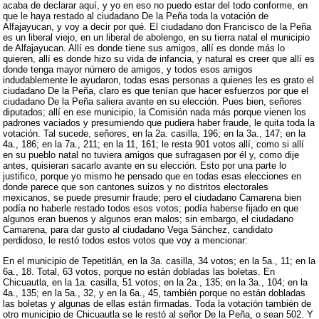
acaba de declarar aquí, y yo en eso no puedo estar del todo conforme, en
que le haya restado al ciudadano De la Peña toda la votación de
Alfajayucan, y voy a decir por qué. El ciudadano don Francisco de la Peña
es un liberal viejo, en un liberal de abolengo, en su tierra natal el municipio
de Alfajayucan. Allí es donde tiene sus amigos, allí es donde más lo
quieren, allí es donde hizo su vida de infancia, y natural es creer que allí es
donde tenga mayor número de amigos, y todos esos amigos
indudablemente le ayudaron, todas esas personas a quienes les es grato el
ciudadano De la Peña, claro es que tenían que hacer esfuerzos por que el
ciudadano De la Peña saliera avante en su elección. Pues bien, señores
diputados; allí en ese municipio, la Comisión nada más porque vienen los
padrones vaciados y presumiendo que pudiera haber fraude, le quita toda la
votación. Tal sucede, señores, en la 2a. casilla, 196; en la 3a., 147; en la
4a., 186; en la 7a., 211; en la 11, 161; le resta 901 votos allí, como si allí
en su pueblo natal no tuviera amigos que sufragasen por él y, como dije
antes, quisieran sacarlo avante en su elección. Esto por una parte lo
justifico, porque yo mismo he pensado que en todas esas elecciones en
donde parece que son cantones suizos y no distritos electorales
mexicanos, se puede presumir fraude; pero el ciudadano Camarena bien
podía no haberle restado todos esos votos; podía haberse fijado en que
algunos eran buenos y algunos eran malos; sin embargo, el ciudadano
Camarena, para dar gusto al ciudadano Vega Sánchez, candidato
perdidoso, le restó todos estos votos que voy a mencionar:
En el municipio de Tepetitlán, en la 3a. casilla, 34 votos; en la 5a., 11; en la
6a., 18. Total, 63 votos, porque no están dobladas las boletas. En
Chicuautla, en la 1a. casilla, 51 votos; en la 2a., 135; en la 3a., 104; en la
4a., 135; en la 5a., 32, y en la 6a., 45, también porque no están dobladas
las boletas y algunas de ellas están firmadas. Toda la votación también de
otro municipio de Chicuautla se le restó al señor De la Peña, o sean 502. Y