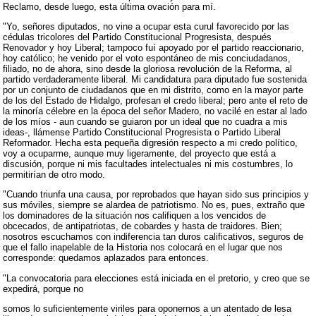
Reclamo, desde luego, esta última ovación para mí.
"Yo, señores diputados, no vine a ocupar esta curul favorecido por las
cédulas tricolores del Partido Constitucional Progresista, después
Renovador y hoy Liberal; tampoco fuí apoyado por el partido reaccionario,
hoy católico; he venido por el voto espontáneo de mis conciudadanos,
filiado, no de ahora, sino desde la gloriosa revolución de la Reforma, al
partido verdaderamente liberal. Mi candidatura para diputado fue sostenida
por un conjunto de ciudadanos que en mi distrito, como en la mayor parte
de los del Estado de Hidalgo, profesan el credo liberal; pero ante el reto de
la minoría célebre en la época del señor Madero, no vacilé en estar al lado
de los míos - aun cuando se guiaron por un ideal que no cuadra a mis
ideas-, llámense Partido Constitucional Progresista o Partido Liberal
Reformador. Hecha esta pequeña digresión respecto a mi credo político,
voy a ocuparme, aunque muy ligeramente, del proyecto que está a
discusión, porque ni mis facultades intelectuales ni mis costumbres, lo
permitirían de otro modo.
"Cuando triunfa una causa, por reprobados que hayan sido sus principios y
sus móviles, siempre se alardea de patriotismo. No es, pues, extraño que
los dominadores de la situación nos califiquen a los vencidos de
obcecados, de antipatriotas, de cobardes y hasta de traidores. Bien;
nosotros escuchamos con indiferencia tan duros calificativos, seguros de
que el fallo inapelable de la Historia nos colocará en el lugar que nos
corresponde: quedamos aplazados para entonces.
"La convocatoria para elecciones está iniciada en el pretorio, y creo que se
expedirá, porque no
somos lo suficientemente viriles para oponernos a un atentado de lesa