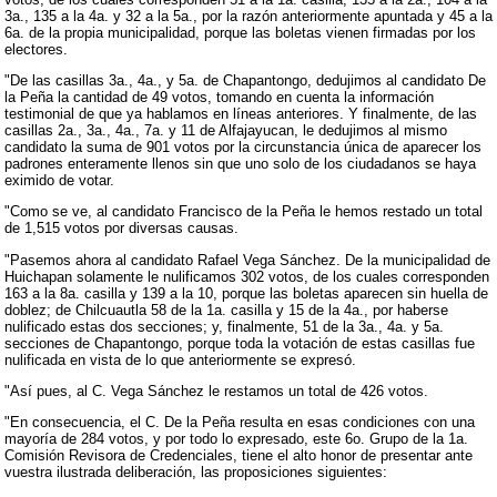
3a., 135 a la 4a. y 32 a la 5a., por la razón anteriormente apuntada y 45 a la
6a. de la propia municipalidad, porque las boletas vienen firmadas por los
electores.
"De las casillas 3a., 4a., y 5a. de Chapantongo, dedujimos al candidato De
la Peña la cantidad de 49 votos, tomando en cuenta la información
testimonial de que ya hablamos en líneas anteriores. Y finalmente, de las
casillas 2a., 3a., 4a., 7a. y 11 de Alfajayucan, le dedujimos al mismo
candidato la suma de 901 votos por la circunstancia única de aparecer los
padrones enteramente llenos sin que uno solo de los ciudadanos se haya
eximido de votar.
"Como se ve, al candidato Francisco de la Peña le hemos restado un total
de 1,515 votos por diversas causas.
"Pasemos ahora al candidato Rafael Vega Sánchez. De la municipalidad de
Huichapan solamente le nulificamos 302 votos, de los cuales corresponden
163 a la 8a. casilla y 139 a la 10, porque las boletas aparecen sin huella de
doblez; de Chilcuautla 58 de la 1a. casilla y 15 de la 4a., por haberse
nulificado estas dos secciones; y, finalmente, 51 de la 3a., 4a. y 5a.
secciones de Chapantongo, porque toda la votación de estas casillas fue
nulificada en vista de lo que anteriormente se expresó.
"Así pues, al C. Vega Sánchez le restamos un total de 426 votos.
"En consecuencia, el C. De la Peña resulta en esas condiciones con una
mayoría de 284 votos, y por todo lo expresado, este 6o. Grupo de la 1a.
Comisión Revisora de Credenciales, tiene el alto honor de presentar ante
vuestra ilustrada deliberación, las proposiciones siguientes: