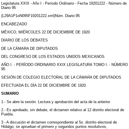
Legislatura XXIX - Año I - Período Ordinario - Fecha 19201222 - Número de
Diario 95
(L29A1P1oN095F19201222.xml)Núm. Diario:95
ENCABEZADO
MÉXICO, MIÉRCOLES 22 DE DICIEMBRE DE 1920
DIARIO DE LOS DEBATES
DE LA CÁMARA DE DIPUTADOS
DEL CONGRESO DE LOS ESTADOS UNIDOS MEXICANOS
AÑO I. - PERÍODO ORDINARIO XXIX LEGISLATURA TOMO I. - NÚMERO
95
SESIÓN DE COLEGIO ELECTORAL DE LA CÁMARA DE DIPUTADOS
EFECTUADA EL DÍA 22 DE DICIEMBRE DE 1920
SUMARIO
1.- Se abre la sesión. Lectura y aprobación del acta de la anterior.
2.- Es aprobado, sin debate, el dictamen relativo al 12 distrito electoral de
Puebla.
3.- A discusión el dictamen correspondiente al 5o. distrito electoral de
Hidalgo; se aprueban el primero y segundos puntos resolutivos,