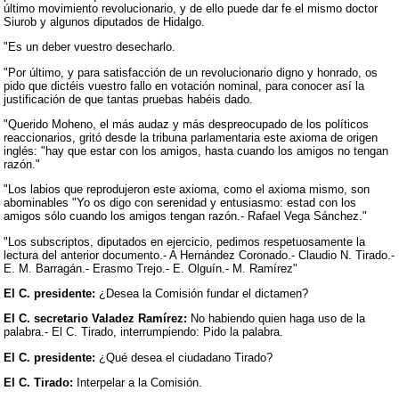
último movimiento revolucionario, y de ello puede dar fe el mismo doctor
Siurob y algunos diputados de Hidalgo.
"Es un deber vuestro desecharlo.
"Por último, y para satisfacción de un revolucionario digno y honrado, os
pido que dictéis vuestro fallo en votación nominal, para conocer así la
justificación de que tantas pruebas habéis dado.
"Querido Moheno, el más audaz y más despreocupado de los políticos
reaccionarios, gritó desde la tribuna parlamentaria este axioma de origen
inglés: "hay que estar con los amigos, hasta cuando los amigos no tengan
razón."
"Los labios que reprodujeron este axioma, como el axioma mismo, son
abominables "Yo os digo con serenidad y entusiasmo: estad con los
amigos sólo cuando los amigos tengan razón.- Rafael Vega Sánchez."
"Los subscriptos, diputados en ejercicio, pedimos respetuosamente la
lectura del anterior documento.- A Hernández Coronado.- Claudio N. Tirado.-
E. M. Barragán.- Erasmo Trejo.- E. Olguín.- M. Ramírez"
El C. presidente:
¿Desea la Comisión fundar el dictamen?
El C. secretario Valadez Ramírez:
No habiendo quien haga uso de la
palabra.- El C. Tirado, interrumpiendo: Pido la palabra.
El C. presidente:
¿Qué desea el ciudadano Tirado?
El C. Tirado:
Interpelar a la Comisión.