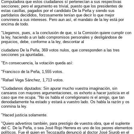
Computadora que estos ciudadanos sí pertenecían a sus respectivas
secciones; pero el argumento es trivial, puesto que los presidentes de
estas casillas, pagados por el candidato De la Peña y siendo sus
partidarios decididos, forzosamente tenían que decir lo que mejor
conviniera a sus intereses. Pero aun así, el mandato de la ley está por
encima de todo.
"Llegamos, pues, a la conclusión de que, si la Comisión quiere cumplir con
la ley, haciendo a un lado compromisos personales y desligándose de
prejuicios, debe, conforme a la ley, descontar al
ciudadano De la Peña, 369 votos nulos, que corresponden a las tres
secciones ya apuntadas.
"En consecuencia, la votación queda así:
"Francisco de la Peña, 1,555 votos.
"Rafael Vega Sánchez, 1,713 votos.
"Ciudadanos diputados: Sin apurar mucho vuestra imaginación, sin
cansaros con mayores argumentaciones, os exhorto a hacer justicia en el
caso que me ocupa. "No os habla el correligionario ni el amigo, que tan
denodadamente ha estado y estará a vuestro lado. Os habla la razón y os
conmina la ley.
"Haced justicia solamente.
"Quiero advertiros también, para prestigio de vuestra obra, que el suplente
del C. De la Peña, o sea José Rojo Herrera es uno de los peores elementos
políticos. Fue él quien en Tecozautla denunció al doctor José Siurob en el