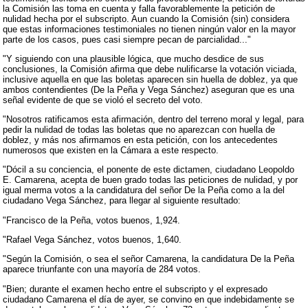
la Comisión las toma en cuenta y falla favorablemente la petición de
nulidad hecha por el subscripto. Aun cuando la Comisión (sin) considera
que estas informaciones testimoniales no tienen ningún valor en la mayor
parte de los casos, pues casi siempre pecan de parcialidad..."
"Y siguiendo con una plausible lógica, que mucho desdice de sus
conclusiones, la Comisión afirma que debe nulificarse la votación viciada,
inclusive aquella en que las boletas aparecen sin huella de doblez, ya que
ambos contendientes (De la Peña y Vega Sánchez) aseguran que es una
señal evidente de que se violó el secreto del voto.
"Nosotros ratificamos esta afirmación, dentro del terreno moral y legal, para
pedir la nulidad de todas las boletas que no aparezcan con huella de
doblez, y más nos afirmamos en esta petición, con los antecedentes
numerosos que existen en la Cámara a este respecto.
"Dócil a su conciencia, el ponente de este dictamen, ciudadano Leopoldo
E. Camarena, acepta de buen grado todas las peticiones de nulidad, y por
igual merma votos a la candidatura del señor De la Peña como a la del
ciudadano Vega Sánchez, para llegar al siguiente resultado:
"Francisco de la Peña, votos buenos, 1,924.
"Rafael Vega Sánchez, votos buenos, 1,640.
"Según la Comisión, o sea el señor Camarena, la candidatura De la Peña
aparece triunfante con una mayoría de 284 votos.
"Bien; durante el examen hecho entre el subscripto y el expresado
ciudadano Camarena el día de ayer, se convino en que indebidamente se