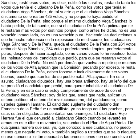
Sánchez, restó esos votos, es decir, nulificó las casillas, restando tanto los
votos que tenía el ciudadano De la Peña, como los votos que tenía el
ciudadano Vega Sánchez; de tal suerte que al ciudadano Vega Sánchez
únicamente se le restan 426 votos, y no porque lo haya pedido el
ciudadano De la Peña, sino porque el mismo ciudadano Vega Sánchez lo
había pedido; de tal suerte, que si el ciudadano De la Peña pidiera que se
le restaran más votos por distintos porque, como antes he dicho, no es una
votación inmaculada, no es una votación pura. Haciendo las deducciones a
que he hecho referencia en la exposición de mi discurso, los ciudadanos
Vega Sánchez y De la Peña, queda el ciudadano De la Peña con 284 votos
arriba de Vega Sánchez, 284 votos perfectamente limpios, perfectamente
puros, después de haber aceptado, como varias veces lo he repetido, todas
las insinuaciones del candidato que perdió, para que se restaran votos al
ciudadano De la Peña. No está por demás que vuelva a repetir que muchos
de los votos de Alfajayucan que la Comisión, pecando por exceso, le resta
al ciudadano De la Peña, deben forzosa e ineludiblemente de ser votos
buenos, puesto que son los de su pueblo natal, Alfajayucan. En este
asunto, ciudadanos diputados, hay una brasa ardiendo, hay un leño del que
se prendió el candidato que perdió, para querer inhabilitar al ciudadano De
la Peña; y en este caso sí estoy completamente de acuerdo con el
ciudadano Vega Sánchez; soy de los que, antes que nada, aplican un
criterio político: el criterio del revolucionarismo, del partidarismo, como
ustedes quieren llamarle. El candidato suplente del ciudadano don
Francisco de la Peña fue un bonillista; yo no tengo aquí las pruebas, pero
esas están obligados a presentarlas sus enemigos. El ciudadano Rojo
Herrera fue el que denunció al ciudadano Siurob cuando se levantó en
armas en este último movimiento, secundando el Plan de Agua Prieta. De
cualquiera manera que sea, yo, que conozco a ese ciudadano, no puedo
menos que negarle mi voto, y también suplico a ustedes que se lo nieguen;
en ese concepto, están separadas las proposiciones con que concluye el