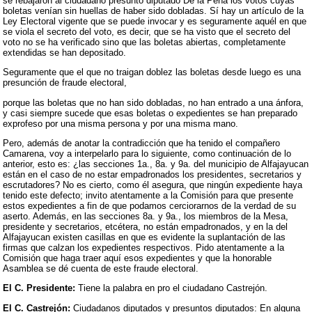
se rebajaron al ciudadano presunto diputado De la Peña los votos cuyas
boletas venían sin huellas de haber sido dobladas. Sí hay un artículo de la
Ley Electoral vigente que se puede invocar y es seguramente aquél en que
se viola el secreto del voto, es decir, que se ha visto que el secreto del
voto no se ha verificado sino que las boletas abiertas, completamente
extendidas se han depositado.
Seguramente que el que no traigan doblez las boletas desde luego es una
presunción de fraude electoral,
porque las boletas que no han sido dobladas, no han entrado a una ánfora,
y casi siempre sucede que esas boletas o expedientes se han preparado
exprofeso por una misma persona y por una misma mano.
Pero, además de anotar la contradicción que ha tenido el compañero
Camarena, voy a interpelarlo para lo siguiente, como continuación de lo
anterior, esto es: ¿las secciones 1a., 8a. y 9a. del municipio de Alfajayucan
están en el caso de no estar empadronados los presidentes, secretarios y
escrutadores? No es cierto, como él asegura, que ningún expediente haya
tenido este defecto; invito atentamente a la Comisión para que presente
estos expedientes a fin de que podamos cerciorarnos de la verdad de su
aserto. Además, en las secciones 8a. y 9a., los miembros de la Mesa,
presidente y secretarios, etcétera, no están empadronados, y en la del
Alfajayucan existen casillas en que es evidente la suplantación de las
firmas que calzan los expedientes respectivos. Pido atentamente a la
Comisión que haga traer aquí esos expedientes y que la honorable
Asamblea se dé cuenta de este fraude electoral.
El C. Presidente:
Tiene la palabra en pro el ciudadano Castrejón.
El C. Castrejón:
Ciudadanos diputados y presuntos diputados: En alguna