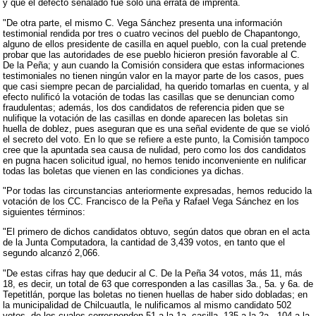
y que el defecto señalado fue sólo una errata de imprenta.
"De otra parte, el mismo C. Vega Sánchez presenta una información
testimonial rendida por tres o cuatro vecinos del pueblo de Chapantongo,
alguno de ellos presidente de casilla en aquel pueblo, con la cual pretende
probar que las autoridades de ese pueblo hicieron presión favorable al C.
De la Peña; y aun cuando la Comisión considera que estas informaciones
testimoniales no tienen ningún valor en la mayor parte de los casos, pues
que casi siempre pecan de parcialidad, ha querido tomarlas en cuenta, y al
efecto nulificó la votación de todas las casillas que se denuncian como
fraudulentas; además, los dos candidatos de referencia piden que se
nulifique la votación de las casillas en donde aparecen las boletas sin
huella de doblez, pues aseguran que es una señal evidente de que se violó
el secreto del voto. En lo que se refiere a este punto, la Comisión tampoco
cree que la apuntada sea causa de nulidad, pero como los dos candidatos
en pugna hacen solicitud igual, no hemos tenido inconveniente en nulificar
todas las boletas que vienen en las condiciones ya dichas.
"Por todas las circunstancias anteriormente expresadas, hemos reducido la
votación de los CC. Francisco de la Peña y Rafael Vega Sánchez en los
siguientes términos:
"El primero de dichos candidatos obtuvo, según datos que obran en el acta
de la Junta Computadora, la cantidad de 3,439 votos, en tanto que el
segundo alcanzó 2,066.
"De estas cifras hay que deducir al C. De la Peña 34 votos, más 11, más
18, es decir, un total de 63 que corresponden a las casillas 3a., 5a. y 6a. de
Tepetitlán, porque las boletas no tienen huellas de haber sido dobladas; en
la municipalidad de Chilcuautla, le nulificamos al mismo candidato 502
votos, de los cuales corresponden 51 a la 1a. casilla, 135 a la 2a., 104 a la