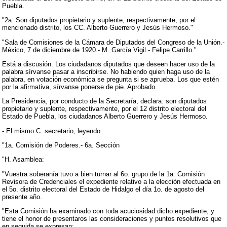
Puebla.
"2a. Son diputados propietario y suplente, respectivamente, por el
mencionado distrito, los CC. Alberto Guerrero y Jesús Hermoso."
"Sala de Comisiones de la Cámara de Diputados del Congreso de la Unión.-
México, 7 de diciembre de 1920.- M. García Vigil.- Felipe Carrillo."
Está a discusión. Los ciudadanos diputados que deseen hacer uso de la
palabra sírvanse pasar a inscribirse. No habiendo quien haga uso de la
palabra, en votación económica se pregunta si se aprueba. Los que estén
por la afirmativa, sírvanse ponerse de pie. Aprobado.
La Presidencia, por conducto de la Secretaría, declara: son diputados
propietario y suplente, respectivamente, por el 12 distrito electoral del
Estado de Puebla, los ciudadanos Alberto Guerrero y Jesús Hermoso.
- El mismo C. secretario, leyendo:
"1a. Comisión de Poderes.- 6a. Sección
"H. Asamblea:
"Vuestra soberanía tuvo a bien turnar al 6o. grupo de la 1a. Comisión
Revisora de Credenciales el expediente relativo a la elección efectuada en
el 5o. distrito electoral del Estado de Hidalgo el día 1o. de agosto del
presente año.
"Esta Comisión ha examinado con toda acuciosidad dicho expediente, y
tiene el honor de presentaros las consideraciones y puntos resolutivos que
en seguida se expresan: