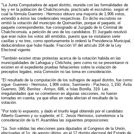
"La Junta Computadora de aquel distrito, reunida con las formalidades de
ley y en la población de Chalchicomula, practicado el escrutinio, según el
cual la fórmula Guerrero - Hermoso obtuvo una mayoría de 1,906 votos,
extendió a éstos las credenciales respectivas. En dicho escrutinio se
omitió la votación del municipio de Quimaxtlán, porque el paquete, el
paquete correspondiente, fue consignado al Juzgado de lo Criminal de
Chalchicomula, a petición de uno de los candidatos. El Juzgado resolvió
que eran nulos los votos allí emitidos, puesto que se instalaron siete
casillas y no tres, como oportunamente lo ordenó la Presidencia Municipal,
deduciéndose que hubo fraude. Fracción VI del artículo 104 de la Ley
Electoral vigente.
"También existen otras protestas acerca de la votación habida en las
municipalidades de Lafragua y Chilchota; pero como no se presentaron ni
existen en el expediente pruebas fehacientes sobre la violación de
preceptos legales, esta Comisión no las toma en consideración.
"El resultado de la computación de los sufragios de aquel distrito, fue como
sigue: Guerrero - Hermoso, 1,906 votos; Sarmiento - Pacheco, 1,150; Ávila
Guerrero, 395; Benítez - Arroyo, 686, e Islas Bonilla, 319. Las
irregularidades que se cometieron en algunas secciones, no fueron
tomadas en cuenta, ya que ellas en nada afectan el resultado de la
votación.
"Por todo lo expuesto, y dado el triunfo legal obtenido por el candidato
Alberto Guerrero y su suplente, el C. Jesús Hermoso, sometemos a la
consideración de la H. Asamblea las siguientes proposiciones:
"1a. Son válidas las elecciones para diputados al Congreso de la Unión,
efectuadas el 1o. de agosto último, en el 12 distrito electoral del Estado de