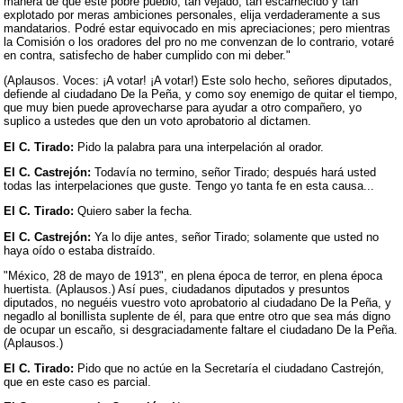
manera de que este pobre pueblo, tan vejado, tan escarnecido y tan
explotado por meras ambiciones personales, elija verdaderamente a sus
mandatarios. Podré estar equivocado en mis apreciaciones; pero mientras
la Comisión o los oradores del pro no me convenzan de lo contrario, votaré
en contra, satisfecho de haber cumplido con mi deber."
(Aplausos. Voces: ¡A votar! ¡A votar!) Este solo hecho, señores diputados,
defiende al ciudadano De la Peña, y como soy enemigo de quitar el tiempo,
que muy bien puede aprovecharse para ayudar a otro compañero, yo
suplico a ustedes que den un voto aprobatorio al dictamen.
El C. Tirado:
Pido la palabra para una interpelación al orador.
El C. Castrejón:
Todavía no termino, señor Tirado; después hará usted
todas las interpelaciones que guste. Tengo yo tanta fe en esta causa...
El C. Tirado:
Quiero saber la fecha.
El C. Castrejón:
Ya lo dije antes, señor Tirado; solamente que usted no
haya oído o estaba distraído.
"México, 28 de mayo de 1913", en plena época de terror, en plena época
huertista. (Aplausos.) Así pues, ciudadanos diputados y presuntos
diputados, no neguéis vuestro voto aprobatorio al ciudadano De la Peña, y
negadlo al bonillista suplente de él, para que entre otro que sea más digno
de ocupar un escaño, si desgraciadamente faltare el ciudadano De la Peña.
(Aplausos.)
El C. Tirado:
Pido que no actúe en la Secretaría el ciudadano Castrejón,
que en este caso es parcial.