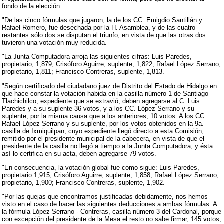
fondo de la elección.
"De las cinco fórmulas que jugaron, la de los CC. Emigdio Santillán y
Rafael Romero, fue desechada por la H. Asamblea, y de las cuatro
restantes sólo dos se disputan el triunfo, en vista de que las otras dos
tuvieron una votación muy reducida.
"La Junta Computadora arroja las siguientes cifras: Luis Paredes,
propietario, 1,879; Crisóforo Aguirre, suplente, 1,822; Rafael López Serrano,
propietario, 1,811; Francisco Contreras, suplente, 1,813.
"Según certificado del ciudadano juez de Distrito del Estado de Hidalgo en
que hace constar la votación habida en la casilla número 1 de Santiago
Tlachichilco, expediente que se extravió, deben agregarse al C. Luis
Paredes y a su suplente 36 votos, y a los CC. López Serrano y su
suplente, por la misma causa que a los anteriores, 10 votos. A los CC.
Rafael López Serrano y su suplente, por los votos obtenidos en la 9a.
casilla de Ixmiquilpan, cuyo expediente llegó directo a esta Comisión,
remitido por el presidente municipal de la cabecera, en vista de que el
presidente de la casilla no llegó a tiempo a la Junta Computadora, y ésta
así lo certifica en su acta, deben agregarse 79 votos.
"En consecuencia, la votación global fue como sigue: Luis Paredes,
propietario 1,915; Crisóforo Aguirre, suplente, 1,858; Rafael López Serrano,
propietario, 1,900; Francisco Contreras, suplente, 1,902.
"Por las quejas que encontramos justificadas debidamente, nos hemos
visto en el caso de hacer las siguientes deducciones a ambas fórmulas: A
la fórmula López Serrano - Contreras, casilla número 3 del Cardonal, porque
con excepción del presidente de la Mesa el resto no sabe firmar, 145 votos;