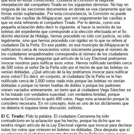
que esté en estas condiciones. Contesta la Comisión la segunda
interpelación del compañero Tirado en los siguientes términos: No hay en
ninguna de las secciones documentos en donde se vea claramente que las
firmas están suplantadas. Por esta circunstancia, la Comisión no puede
nulificar las casillas de Alfajayucan, que son seguramente las casillas a
que se está refiriendo el compañero Tirado. Por lo demás, como una
pequeña aclaración debo decir lo siguiente: al hacer la revisión de las
boletas del expediente que corresponde a la elección efectuada en el 5o.
distrito electoral de Hidalgo, hemos procedido no sólo con justicia, no sólo
legalmente, sino que hemos procedido con rigidez en lo que se refiere al
ciudadano De la Peña. En ese pueblo, en ese municipio de Alfajayucan le
nulificamos cerca de novecientos votos únicamente porque el número de
los ciudadanos empadronados correspondía al número de los ciudadanos
votantes. Yo deseo preguntar qué artículo de la Ley Electoral podríamos
invocar nosotros para nulificar esos votos. Hemos nulificado también cerca
de 500 votos al señor De la Peña sólo por el hecho de que las boletas no
venían dobladas. ¿Qué artículo de la ley podríamos invocar para nulificar
esos votos? Es decir, en conjunto, al ciudadano De la Peña se le han
nulificado cerca de 1,600 votos nada más porque las boletas no venían
dobladas o porque no tienen huellas de doblez o porque los padrones
vienen vaciados enteramente, en tanto que al ciudadano Vega Sánchez se
le ha tratado con verdadera suavidad, con verdadera lenidad, porque
solamente la Comisión le quitó 400 votos. Hago esta aclaración porque la
considero necesaria. En mi concepto, éste es uno de los dictámenes que
no debería ni siquiera tener discusión, señores.
El C. Tirado:
Pido la palabra. El ciudadano Camarena ha sido
contradictorio en la aclaración que ha hecho, porque ha dicho que no
tendría ningún artículo de la Ley Electoral vigente que invocar para declarar
nulos los votos que viniesen en boletas no dobladas. Dice después que sí