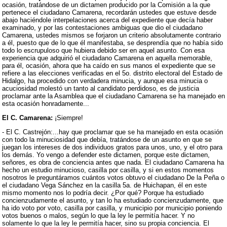
ocasión, tratándose de un dictamen producido por la Comisión a la que
pertenece el ciudadano Camarena, recordarán ustedes que estuve desde
abajo haciéndole interpelaciones acerca del expediente que decía haber
examinado, y por las contestaciones ambiguas que dio el ciudadano
Camarena, ustedes mismos se forjaron un criterio absolutamente contrario
a él, puesto que de lo que él manifestaba, se desprendía que no había sido
todo lo escrupuloso que hubiera debido ser en aquel asunto. Con esa
experiencia que adquirió el ciudadano Camarena en aquella memorable,
para él, ocasión, ahora que ha caído en sus manos el expediente que se
refiere a las elecciones verificadas en el 5o. distrito electoral del Estado de
Hidalgo, ha procedido con verdadera minucia, y aunque esa minucia o
acuciosidad molestó un tanto al candidato perdidoso, es de justicia
proclamar ante la Asamblea que el ciudadano Camarena se ha manejado en
esta ocasión honradamente...
El C. Camarena:
¡Siempre!
- El C. Castrejón:...hay que proclamar que se ha manejado en esta ocasión
con todo la minuciosidad que debía, tratándose de un asunto en que se
juegan los intereses de dos individuos gratos para unos, uno, y el otro para
los demás. Yo vengo a defender este dictamen, porque este dictamen,
señores, es obra de conciencia antes que nada. El ciudadano Camarena ha
hecho un estudio minucioso, casilla por casilla, y si en estos momentos
nosotros le preguntáramos cuántos votos obtuvo el ciudadano De la Peña o
el ciudadano Vega Sánchez en la casilla 5a. de Huichapan, él en este
mismo momento nos lo podría decir. ¿Por qué? Porque ha estudiado
concienzudamente el asunto, y tan lo ha estudiado concienzudamente, que
ha ido voto por voto, casilla por casilla, y municipio por municipio poniendo
votos buenos o malos, según lo que la ley le permitía hacer. Y no
solamente lo que la ley le permitía hacer, sino su propia conciencia. El