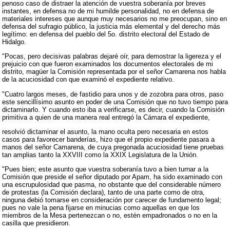
penoso caso de distraer la atención de vuestra soberanía por breves
instantes, en defensa no de mi humilde personalidad, no en defensa de
materiales intereses que aunque muy necesarios no me preocupan, sino en
defensa del sufragio público, la justicia más elemental y del derecho más
legítimo: en defensa del pueblo del 5o. distrito electoral del Estado de
Hidalgo.
"Pocas, pero decisivas palabras dejaré oír, para demostrar la ligereza y el
prejuicio con que fueron examinados los documentos electorales de mi
distrito, magüer la Comisión representada por el señor Camarena nos habla
de la acuciosidad con que examinó el expediente relativo.
"Cuatro largos meses, de fastidio para unos y de zozobra para otros, paso
este sencillísimo asunto en poder de una Comisión que no tuvo tiempo para
dictaminarlo. Y cuando esto iba a verificarse, es decir, cuando la Comisión
primitiva a quien de una manera real entregó la Cámara el expediente,
resolvió dictaminar el asunto, la mano oculta pero necesaria en estos
casos para favorecer banderías, hizo que el propio expediente pasara a
manos del señor Camarena, de cuya pregonada acuciosidad tiene pruebas
tan amplias tanto la XXVIII como la XXIX Legislatura de la Unión.
"Pues bien; este asunto que vuestra soberanía tuvo a bien turnar a la
Comisión que preside el señor diputado por Apam, ha sido examinado con
una escrupulosidad que pasma, no obstante que del considerable número
de protestas (la Comisión declara), tanto de una parte como de otra,
ninguna debió tomarse en consideración por carecer de fundamento legal;
pues no vale la pena fijarse en minucias como aquellas en que los
miembros de la Mesa pertenezcan o no, estén empadronados o no en la
casilla que presidieron.