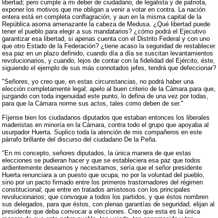
libertad; pero cumple a mi deber de ciudadano, de legalista y de patriota,
exponer los motivos que me obligan a venir a votar en contra. La nación
entera está en completa conflagración, y aun en la misma capital de la
República asoma amenazante la cabeza de Medusa. ¿Qué libertad puede
tener el pueblo para elegir a sus mandatarios? ¿cómo podrá el Ejecutivo
garantizar esa libertad, si apenas cuenta con el Distrito Federal y con uno
que otro Estado de la Federación? ¿tiene acaso la seguridad de restablecer
esa paz en un plazo definido, cuando día a día se suscitan levantamientos
revolucionarios, y cuando, lejos de contar con la fidelidad del Ejército, éste,
siguiendo el ejemplo de sus más connotados jefes, tendrá que defeccionar?
"Señores, yo creo que, en estas circunstancias, no podrá haber una
elección completamente legal; apelo al buen criterio de la Cámara para que,
juzgando con toda ingenuidad este punto, lo defina de una vez por todas,
para que la Cámara norme sus actos, tales como deben de ser."
Fíjense bien los ciudadanos diputados que estaban entonces los liberales
maderistas en minoría en la Cámara, contra todo el grupo que apoyaba al
usurpador Huerta. Suplico toda la atención de mis compañeros en este
párrafo brillante del discurso del ciudadano De la Peña.
"En mi concepto, señores diputados, la única manera de que estas
elecciones se pudieran hacer y que se estableciera esa paz que todos
ardientemente deseamos y necesitamos, sería que el señor presidente
Huerta renunciara a un puesto que ocupa, no por la voluntad del pueblo,
sino por un pacto firmado entre los primeros trastornadores del régimen
constitucional; que entre en tratados amistosos con los principales
revolucionarios; que convoque a todos los partidos, y que éstos nombren
sus delegados, para que éstos, con plenas garantías de seguridad, elijan al
presidente que deba convocar a elecciones. Creo que esta es la única