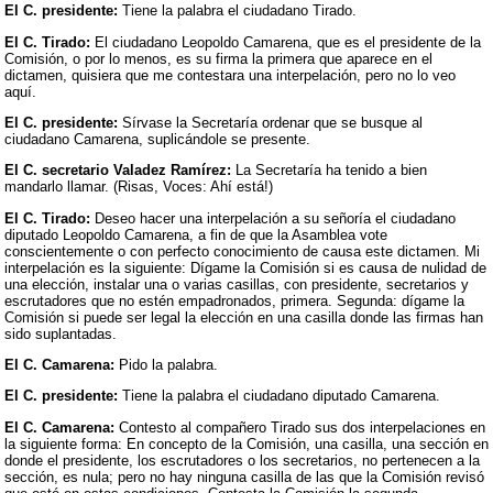
El C. presidente:
Tiene la palabra el ciudadano Tirado.
El C. Tirado:
El ciudadano Leopoldo Camarena, que es el presidente de la
Comisión, o por lo menos, es su firma la primera que aparece en el
dictamen, quisiera que me contestara una interpelación, pero no lo veo
aquí.
El C. presidente:
Sírvase la Secretaría ordenar que se busque al
ciudadano Camarena, suplicándole se presente.
El C. secretario Valadez Ramírez:
La Secretaría ha tenido a bien
mandarlo llamar. (Risas, Voces: Ahí está!)
El C. Tirado:
Deseo hacer una interpelación a su señoría el ciudadano
diputado Leopoldo Camarena, a fin de que la Asamblea vote
conscientemente o con perfecto conocimiento de causa este dictamen. Mi
interpelación es la siguiente: Dígame la Comisión si es causa de nulidad de
una elección, instalar una o varias casillas, con presidente, secretarios y
escrutadores que no estén empadronados, primera. Segunda: dígame la
Comisión si puede ser legal la elección en una casilla donde las firmas han
sido suplantadas.
El C. Camarena:
Pido la palabra.
El C. presidente:
Tiene la palabra el ciudadano diputado Camarena.
El C. Camarena:
Contesto al compañero Tirado sus dos interpelaciones en
la siguiente forma: En concepto de la Comisión, una casilla, una sección en
donde el presidente, los escrutadores o los secretarios, no pertenecen a la
sección, es nula; pero no hay ninguna casilla de las que la Comisión revisó