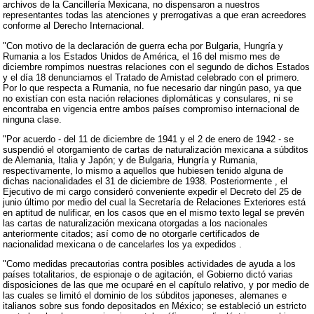
archivos de la Cancillería Mexicana, no dispensaron a nuestros
representantes todas las atenciones y prerrogativas a que eran acreedores
conforme al Derecho Internacional.
"Con motivo de la declaración de guerra echa por Bulgaria, Hungría y
Rumania a los Estados Unidos de América, el 16 del mismo mes de
diciembre rompimos nuestras relaciones con el segundo de dichos Estados
y el día 18 denunciamos el Tratado de Amistad celebrado con el primero.
Por lo que respecta a Rumania, no fue necesario dar ningún paso, ya que
no existían con esta nación relaciones diplomáticas y consulares, ni se
encontraba en vigencia entre ambos países compromiso internacional de
ninguna clase.
"Por acuerdo - del 11 de diciembre de 1941 y el 2 de enero de 1942 - se
suspendió el otorgamiento de cartas de naturalización mexicana a súbditos
de Alemania, Italia y Japón; y de Bulgaria, Hungría y Rumania,
respectivamente, lo mismo a aquellos que hubiesen tenido alguna de
dichas nacionalidades el 31 de diciembre de 1938. Posteriormente , el
Ejecutivo de mi cargo consideró conveniente expedir el Decreto del 25 de
junio último por medio del cual la Secretaría de Relaciones Exteriores está
en aptitud de nulificar, en los casos que en el mismo texto legal se prevén
las cartas de naturalización mexicana otorgadas a los nacionales
anteriormente citados; así como de no otorgarle certificados de
nacionalidad mexicana o de cancelarles los ya expedidos .
"Como medidas precautorias contra posibles actividades de ayuda a los
países totalitarios, de espionaje o de agitación, el Gobierno dictó varias
disposiciones de las que me ocuparé en el capítulo relativo, y por medio de
las cuales se limitó el dominio de los súbditos japoneses, alemanes e
italianos sobre sus fondo depositados en México; se estableció un estricto