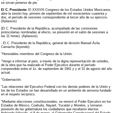
se sirvan ponerse de pie.
El C. Presidente:
El XXXVIII Congreso de los Estados Unidos Mexicanos,
abre la sesión hoy, primero de septiembre de mil novecientos cuarenta y
dos, el período de sesiones correspondiente al tercer año de su ejercicio.
(Aplausos)
(El C. Presidente de la República, acompañado de las comisiones
protocolarias nombradas al efecto, se presentó en el salón de sesiones a
las 11 horas). (Aplausos).
- El C. Presidente de la República, general de división Manuel Ávila
Camacho (leyendo):
"Honorables miembros del Congreso de la Unión:
"Vengo a informar al país, a través de la digna representación de ustedes,
de la obra que ha realizado el Poder Ejecutivo durante el período
comprendido entre el 1o. de septiembre de 1941 y y el 31 de agosto del año
actual.
"Gobernación.
"Las relaciones del Ejecutivo Federal con los demás poderes de la Unión y
los de los Estados se han desarrollado en un ambiente de armonía fundado
en el respeto recíproco.
"Mediante elecciones constitucionales, se renovó el Poder Ejecutivo en los
Estados de México, Coahuila, Nayarit, Yucatán y Morelos, y tomaron
posesión de las gobernatura los ciudadanos que resultaron electos.
Habiendo fallecido, el 8 de marzo, el Gobernador Constitucional del Estado