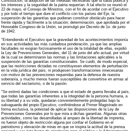
Constitución, la adopción de las medidas necesarias que la salud pública y
los intereses y la seguridad de la patria requerían. A tal efecto se reunió el
22 de mayo, el Consejo de Ministros, con el fin de acordar con el Ejecutivo
y por todo el tiempo que dure el conflicto con los países del Eje, la
suspensión de las garantías que pudieran constituir obstáculo para hacer
frente rápida y fácilmente a la situación; determinación, que aprobada por el
Honorable Congreso de la Unión, se promulgó por Decreto de 1o. de junio
de 1942.
"Entendiendo el Ejecutivo que la gravedad de los acontecimientos imponía
en sus actividades las más cuidadosa ponderación, ya que las amplias
facultades no exigían forzosamente el uso de la totalidad de ellas, expidió
la Ley de Prevenciones Generales, del 11 de junio del año actual, por virtud
de la cual se determinaron las normas y las limitaciones aplicables a la
suspensión de las garantías constitucionales. Se cuidó, de modo especial,
que las restricciones dictadas no constituyesen elementos de perturbación
en la vida jurídica del país, ni produjesen transformaciones innecesarias
con motivo de las prevenciones requeridas para la defensa de nuestra
soberanía, y mucho menos fueran susceptibles de convertirse en armas al
servicio del sectarismo, o de la pasión.
"Se estimó dadas las condiciones a que el estado de guerra llevaba al país,
que todas las garantías inherentes a la integridad de la persona humana, a
su libertad y a su vida, quedaran convenientemente protegidas bajo la
salvaguarda del propio Ejecutivo, confiriéndose al Primer Magistrado en
forma exclusiva, la potestad de aplicar las disposiciones de la Ley de
Prevenciones Generales por lo que mira a dichas garantías. Algunas otras
actividades, como las desarrolladas al amparo de la libertad de imprenta,
no fueron objeto de restricción alguna por confiar el Gobierno en el
patriotismo y elevación de miras en que se inspira la actitud de la prensa