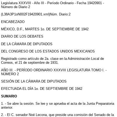
Legislatura XXXVIII - Año III - Período Ordinario - Fecha 19420901 -
Número de Diario 2
(L38A3P1oN002F19420901.xml)Núm. Diario:2
ENCABEZADO
MÉXICO, D.F., MARTES 1o. DE SEPTIEMBRE DE 1942
DIARIO DE LOS DEBATES
DE LA CÁMARA DE DIPUTADOS
DEL CONGRESO DE LOS ESTADOS UNIDOS MEXICANOS
Registrado como artículo de 2a. clase en la Administración Local de
Correos, el 21 de septiembre de 1931.
AÑO III. - PERÍODO ORDINARIO XXXVIII LEGISLATURA TOMO I. -
NÚMERO 2
SESIÓN DE LA CÁMARA DE DIPUTADOS
EFECTUADA EL DÍA 1o. DE SEPTIEMBRE DE 1942
SUMARIO
1. - Se abre la sesión. Se lee y se aprueba el acta de la Junta Preparatoria
anterior.
2. - El C. senador Noé Lecona, que preside una comisión del Senado de la