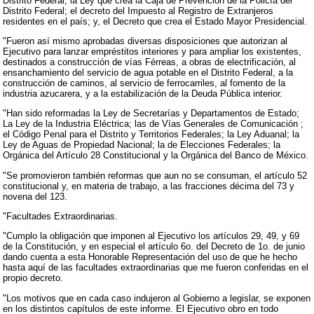
Distrito Federal; la Ley que crea la Caja de Prevención de la Policía del
Distrito Federal; el decreto del Impuesto al Registro de Extranjeros
residentes en el país; y, el Decreto que crea el Estado Mayor Presidencial.
"Fueron así mismo aprobadas diversas disposiciones que autorizan al
Ejecutivo para lanzar empréstitos interiores y para ampliar los existentes,
destinados a construcción de vías Férreas, a obras de electrificación, al
ensanchamiento del servicio de agua potable en el Distrito Federal, a la
construcción de caminos, al servicio de ferrocarriles, al fomento de la
industria azucarera, y a la estabilización de la Deuda Pública interior.
"Han sido reformadas la Ley de Secretarías y Departamentos de Estado;
La Ley de la Industria Eléctrica; las de Vías Generales de Comunicación ;
el Código Penal para el Distrito y Territorios Federales; la Ley Aduanal; la
Ley de Aguas de Propiedad Nacional; la de Elecciones Federales; la
Orgánica del Artículo 28 Constitucional y la Orgánica del Banco de México.
"Se promovieron también reformas que aun no se consuman, el artículo 52
constitucional y, en materia de trabajo, a las fracciones décima del 73 y
novena del 123.
"Facultades Extraordinarias.
"Cumplo la obligación que imponen al Ejecutivo los artículos 29, 49, y 69
de la Constitución, y en especial el artículo 6o. del Decreto de 1o. de junio
dando cuenta a esta Honorable Representación del uso de que he hecho
hasta aquí de las facultades extraordinarias que me fueron conferidas en el
propio decreto.
"Los motivos que en cada caso indujeron al Gobierno a legislar, se exponen
en los distintos capítulos de este informe. El Ejecutivo obro en todo