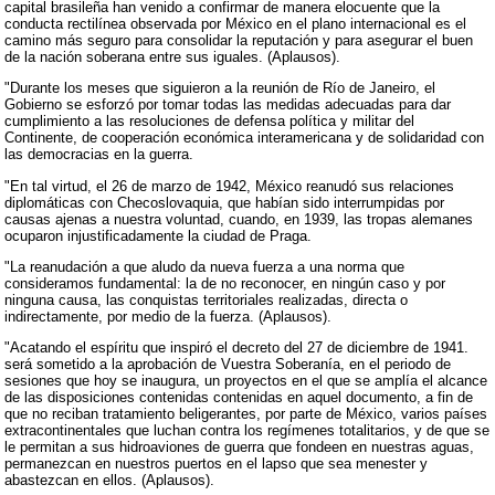
capital brasileña han venido a confirmar de manera elocuente que la
conducta rectilínea observada por México en el plano internacional es el
camino más seguro para consolidar la reputación y para asegurar el buen
de la nación soberana entre sus iguales. (Aplausos).
"Durante los meses que siguieron a la reunión de Río de Janeiro, el
Gobierno se esforzó por tomar todas las medidas adecuadas para dar
cumplimiento a las resoluciones de defensa política y militar del
Continente, de cooperación económica interamericana y de solidaridad con
las democracias en la guerra.
"En tal virtud, el 26 de marzo de 1942, México reanudó sus relaciones
diplomáticas con Checoslovaquia, que habían sido interrumpidas por
causas ajenas a nuestra voluntad, cuando, en 1939, las tropas alemanes
ocuparon injustificadamente la ciudad de Praga.
"La reanudación a que aludo da nueva fuerza a una norma que
consideramos fundamental: la de no reconocer, en ningún caso y por
ninguna causa, las conquistas territoriales realizadas, directa o
indirectamente, por medio de la fuerza. (Aplausos).
"Acatando el espíritu que inspiró el decreto del 27 de diciembre de 1941.
será sometido a la aprobación de Vuestra Soberanía, en el periodo de
sesiones que hoy se inaugura, un proyectos en el que se amplía el alcance
de las disposiciones contenidas contenidas en aquel documento, a fin de
que no reciban tratamiento beligerantes, por parte de México, varios países
extracontinentales que luchan contra los regímenes totalitarios, y de que se
le permitan a sus hidroaviones de guerra que fondeen en nuestras aguas,
permanezcan en nuestros puertos en el lapso que sea menester y
abastezcan en ellos. (Aplausos).