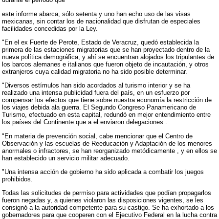
este informe abarca, sólo setenta y uno han echo uso de las visas
mexicanas, sin contar los de nacionalidad que disfrutan de especiales
facilidades concedidas por la Ley.
"En el ex Fuerte de Perote, Estado de Veracruz, quedó establecida la
primera de las estaciones migratorias que se han proyectado dentro de la
nueva política demográfica, y ahí se encuentran alojados los tripulantes de
los barcos alemanes e italianos que fueron objeto de incautación, y otros
extranjeros cuya calidad migratoria no ha sido posible determinar.
"Diversos estímulos han sido acordados al turismo interior y se ha
realizado una intensa publicidad fuera del país, en un esfuerzo por
compensar los efectos que tiene sobre nuestra economía la restricción de
los viajes debida ala guerra. El Segundo Congreso Panamericano de
Turismo, efectuado en esta capital, redundó en mejor entendimiento entre
los países del Continente que a el enviaron delegaciones .
"En materia de prevención social, cabe mencionar que el Centro de
Observación y las escuelas de Reeducación y Adaptación de los menores
anormales o infractores, se han reorganizado metódicamente , y en ellos se
han establecido un servicio militar adecuado.
"Una intensa acción de gobierno ha sido aplicada a combatir los juegos
prohibidos.
Todas las solicitudes de permiso para actividades que podían propagarlos
fueron negadas y, a quienes violaron las disposiciones vigentes, se les
consignó a la autoridad competente para su castigo. Se ha exhortado a los
gobernadores para que cooperen con el Ejecutivo Federal en la lucha contra