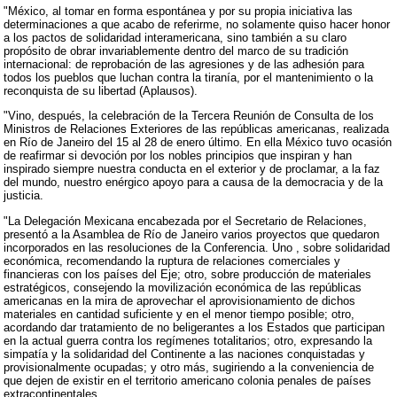
"México, al tomar en forma espontánea y por su propia iniciativa las
determinaciones a que acabo de referirme, no solamente quiso hacer honor
a los pactos de solidaridad interamericana, sino también a su claro
propósito de obrar invariablemente dentro del marco de su tradición
internacional: de reprobación de las agresiones y de las adhesión para
todos los pueblos que luchan contra la tiranía, por el mantenimiento o la
reconquista de su libertad (Aplausos).
"Vino, después, la celebración de la Tercera Reunión de Consulta de los
Ministros de Relaciones Exteriores de las repúblicas americanas, realizada
en Río de Janeiro del 15 al 28 de enero último. En ella México tuvo ocasión
de reafirmar si devoción por los nobles principios que inspiran y han
inspirado siempre nuestra conducta en el exterior y de proclamar, a la faz
del mundo, nuestro enérgico apoyo para a causa de la democracia y de la
justicia.
"La Delegación Mexicana encabezada por el Secretario de Relaciones,
presentó a la Asamblea de Río de Janeiro varios proyectos que quedaron
incorporados en las resoluciones de la Conferencia. Uno , sobre solidaridad
económica, recomendando la ruptura de relaciones comerciales y
financieras con los países del Eje; otro, sobre producción de materiales
estratégicos, consejendo la movilización económica de las repúblicas
americanas en la mira de aprovechar el aprovisionamiento de dichos
materiales en cantidad suficiente y en el menor tiempo posible; otro,
acordando dar tratamiento de no beligerantes a los Estados que participan
en la actual guerra contra los regímenes totalitarios; otro, expresando la
simpatía y la solidaridad del Continente a las naciones conquistadas y
provisionalmente ocupadas; y otro más, sugiriendo a la conveniencia de
que dejen de existir en el territorio americano colonia penales de países
extracontinentales.