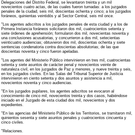
Delegaciones del Distrito Federal, se levantaron treinta y un mil
novecientos cuatro actas, de las cuales fueron turnadas: a los juzgados
penales de la ciudad, seis mil, doscientas ochenta y cinco; a los juzgados
foráneos, quinientas veintidós y al Sector Central, seis mil once.
"Los agentes adscritos a los juzgados penales de esta ciudad y a los de
Primera Instancia foráneos solicitaron dos mil, cuatrocientos setenta y
siete órdenes de aprehensión; formularon dos mil, novecientas noventa y
una conclusiones acusatorias, y concurrieron a dos mil, setecientas
veinticuatro audiencias; obtuvieron dos mil, doscientas ochenta y siete
sentencias condenatoria contra doscientas absolutorias; de las que
doscientas noventa y cinco fueron apeladas.
"Los agentes del Ministerio Público intervinieron en tres mil, cuatrocientas
setenta y siete asuntos de carácter penal y novecientos veinte de
naturaleza civil, en los juzgados de Paz y menores, y nueve treinta y seis,
en los juzgados civiles. En las Salas del Tribunal Superior de Justicia
intervinieron en ciento setenta y dos asuntos y asistencia a mil,
novecientos noventa y cinco audiencias.
"En los juzgados pupilares, los agentes adscritos se evocaron al
conocimiento de cinco mil, novecientos treinta y dos casos, habiéndose
iniciado en el Juzgado de esta ciudad dos mil, novecientos y dos
expedientes.
"En las agencias del Ministerio Público de los Territorios, se tramitaron mil,
quinientos sesenta y siete asuntos penales y cuatrocientos cincuenta y
cinco civiles.
"Relaciones.