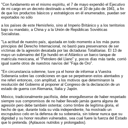
"Con fundamento en el mismo espíritu, el 7 de mayo expendió el Ejecutivo
de mi cargo en un decreto destinado a reforma el 10 de julio de 1941, a fin
de que los productos básicos y estratégicos en él enumerados, puedan ser
exportados no sólo
a los países de este Hemisferio, sino al Imperio Británico y a los territorios
bajo su mandato, a China y a la Unión de Repúblicas Soviéticas
Socialistas.
"La actitud de nuestro país, ajustada en todo momento a los más puros
principios del Derecho Internacional, no bastó para preservarnos de ser
víctimas de la agresión desatada por las dictaduras Totalitarias. El 13 de
mayo un submarino del Eje hundió en el Atlántico un barco tanque de
matrícula mexicana, el "Petrolero del Llano" y, pocos días más tarde, corrió
igual suerte otros de nuestros navíos del "Faja de Oro".
"En circunstancia solemne, tuve ya el honor de informar a Vuestra
Soberanía sobre las condiciones en que se perpetraron estos atentados y
me referí entonces, con amplitud, a los motivos que determinaron la
resolución del Gobierno al proponer al Congreso de la declaración de un
estado de guerra con Alemania, Italia y Japón.
México, tradicionalmente pacifista, debe enorgulleserse de haber respetado
siempre sus compromisos de no haber llevado jamás guerra alguna de
agresión pero debe también ostentar, como timbre de legítima gloria, el
hecho de que, durante toda su vida independiente, ha mostrado un
escrupuloso celo en la defensa de su soberanía, sin tolerar nunca que su
dignidad y su honor resulten vulnerados, sea cual fuere la fuerza del Estado
que lo pretenda. (Aplausos nutridos y prolongados).