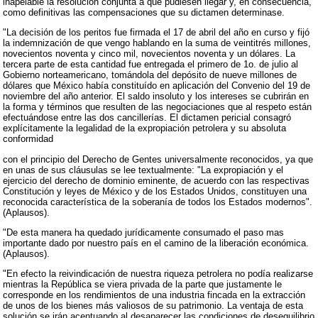
inapelable la resolución conjunta a que pudiesen llegar y, en consecuencia,
como definitivas las compensaciones que su dictamen determinase.
"La decisión de los peritos fue firmada el 17 de abril del año en curso y fijó
la indemnización de que vengo hablando en la suma de veintitrés millones,
novecientos noventa y cinco mil, novecientos noventa y un dólares. La
tercera parte de esta cantidad fue entregada el primero de 1o. de julio al
Gobierno norteamericano, tomándola del depósito de nueve millones de
dólares que México había constituído en aplicación del Convenio del 19 de
noviembre del año anterior. El saldo insoluto y los intereses se cubrirán en
la forma y términos que resulten de las negociaciones que al respeto están
efectuándose entre las dos cancillerías. El dictamen pericial consagró
explícitamente la legalidad de la expropiación petrolera y su absoluta
conformidad
con el principio del Derecho de Gentes universalmente reconocidos, ya que
en unas de sus cláusulas se lee textualmente: "La expropiación y el
ejercicio del derecho de dominio eminente, de acuerdo con las respectivas
Constitución y leyes de México y de los Estados Unidos, constituyen una
reconocida característica de la soberanía de todos los Estados modernos".
(Aplausos).
"De esta manera ha quedado jurídicamente consumado el paso mas
importante dado por nuestro país en el camino de la liberación económica.
(Aplausos).
"En efecto la reivindicación de nuestra riqueza petrolera no podía realizarse
mientras la República se viera privada de la parte que justamente le
corresponde en los rendimientos de una industria fincada en la extracción
de unos de los bienes más valiosos de su patrimonio. La ventaja de esta
solución se irán acentuando al desaparecer las condiciones de desequilibrio