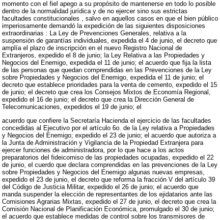
momento con el fiel apego a su propósito de mantenerse en todo lo posible
dentro de la normalidad jurídica y de no ejercer sino sus estrictas
facultades constitucionales , salvo en aquellos casos en que el bien público
imperiosamente demandó la expedición de las siguientes disposiciones
extraordinarias : La Ley de Prevenciones Generales, relativa a la
suspensión de garantías individuales, expedida el 4 de junio, el decreto que
amplía el plazo de inscripción en el nuevo Registro Nacional de
Extranjeros, expedido el 8 de junio; la Ley Relativa a las Propiedades y
Negocios del Enemigo, expedida el 11 de junio; el acuerdo que fija la lista
de las personas que quedan comprendidas en las Prevenciones de la Ley
sobre Propiedades y Negocios del Enemigo, expedida el 11 de junio; el
decreto que establece prioridades para la venta de cemento, expedido el 15
de junio; el decreto que crea los Consejos Mixtos de Economía Regional,
expedido el 16 de junio; el decreto que crea la Dirección General de
Telecomunicaciones, expedidos el 19 de junio; el
acuerdo que confiere la Secretaría Hacienda el ejercicio de las facultades
concedidas al Ejecutivo por el artículo 6o. de la Ley relativa a Propiedades
y Negocios del Enemigo; expedido el 23 de junio; el acuerdo que autoriza a
la Junta de Administración y Vigilancia de la Propiedad Extranjera para
ejercer funciones de administradora, por lo que hace a los actos
preparatorios del fideicomiso de las propiedades ocupadas, expedido el 22
de junio, el cuerdo que declara comprendidas en las prevenciones de la Ley
sobre Propiedades y Negocios del Enemigo algunas nuevas empresas,
expedido el 23 de junio, el decreto que reforma la fracción V del artículo 39
del Código de Justicia Militar, expedido el 26 de junio; el acuerdo que
manda suspender la elección de representantes de los ejidatarios ante las
Comisiones Agrarias Mixtas, expedido el 27 de junio, el decreto que crea la
Comisión Nacional de Planificación Económica, promulgado el 30 de junio;
el acuerdo que establece medidas de control sobre los transmisores de