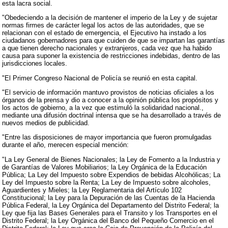
esta lacra social.
"Obedeciendo a la decisión de mantener el imperio de la Ley y de sujetar
normas firmes de carácter legal los actos de las autoridades, que se
relacionan con el estado de emergencia, el Ejecutivo ha instado a los
ciudadanos gobernadores para que cuiden de que se impartan las garantías
a que tienen derecho nacionales y extranjeros, cada vez que ha habido
causa para suponer la existencia de restricciones indebidas, dentro de las
jurisdicciones locales.
"El Primer Congreso Nacional de Policía se reunió en esta capital.
"El servicio de información mantuvo provistos de noticias oficiales a los
órganos de la prensa y dio a conocer a la opinión pública los propósitos y
los actos de gobierno, a la vez que estimuló la solidaridad nacional.,
mediante una difusión doctrinal intensa que se ha desarrollado a través de
nuevos medios de publicidad.
"Entre las disposiciones de mayor importancia que fueron promulgadas
durante el año, merecen especial mención:
"La Ley General de Bienes Nacionales; la Ley de Fomento a la Industria y
de Garantías de Valores Mobiliarios; la Ley Orgánica de la Educación
Pública; La Ley del Impuesto sobre Expendios de bebidas Alcohólicas; La
Ley del Impuesto sobre la Renta; La Ley de Impuesto sobre alcoholes,
Aguardientes y Mieles; la Ley Reglamentaria del Artículo 102
Constitucional; la Ley para la Depuración de las Cuentas de la Hacienda
Pública Federal, la Ley Orgánica del Departamento del Distrito Federal; la
Ley que fija las Bases Generales para el Transito y los Transportes en el
Distrito Federal; la Ley Orgánica del Banco del Pequeño Comercio en el