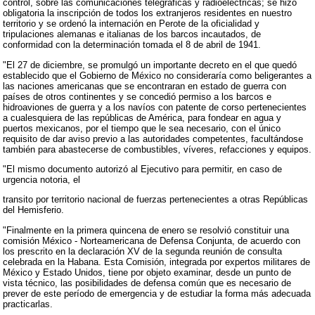
control, sobre las comunicaciones telegráficas y radioeléctricas; se hizo
obligatoria la inscripción de todos los extranjeros residentes en nuestro
territorio y se ordenó la internación en Perote de la oficialidad y
tripulaciones alemanas e italianas de los barcos incautados, de
conformidad con la determinación tomada el 8 de abril de 1941.
"El 27 de diciembre, se promulgó un importante decreto en el que quedó
establecido que el Gobierno de México no consideraría como beligerantes a
las naciones americanas que se encontraran en estado de guerra con
países de otros continentes y se concedió permiso a los barcos e
hidroaviones de guerra y a los navíos con patente de corso pertenecientes
a cualesquiera de las repúblicas de América, para fondear en agua y
puertos mexicanos, por el tiempo que le sea necesario, con el único
requisito de dar aviso previo a las autoridades competentes, facultándose
también para abastecerse de combustibles, víveres, refacciones y equipos.
"El mismo documento autorizó al Ejecutivo para permitir, en caso de
urgencia notoria, el
transito por territorio nacional de fuerzas pertenecientes a otras Repúblicas
del Hemisferio.
"Finalmente en la primera quincena de enero se resolvió constituir una
comisión México - Norteamericana de Defensa Conjunta, de acuerdo con
los prescrito en la declaración XV de la segunda reunión de consulta
celebrada en la Habana. Esta Comisión, integrada por expertos militares de
México y Estado Unidos, tiene por objeto examinar, desde un punto de
vista técnico, las posibilidades de defensa común que es necesario de
prever de este período de emergencia y de estudiar la forma más adecuada
practicarlas.