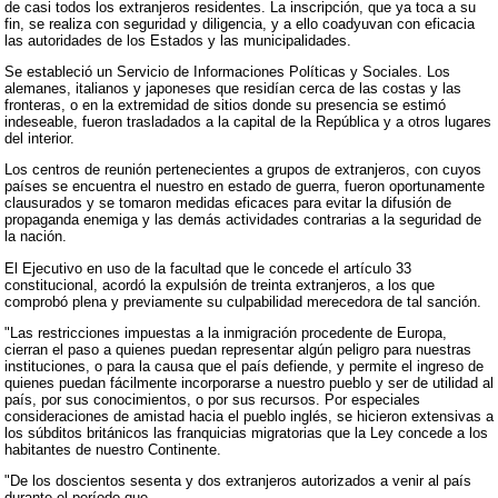
de casi todos los extranjeros residentes. La inscripción, que ya toca a su
fin, se realiza con seguridad y diligencia, y a ello coadyuvan con eficacia
las autoridades de los Estados y las municipalidades.
Se estableció un Servicio de Informaciones Políticas y Sociales. Los
alemanes, italianos y japoneses que residían cerca de las costas y las
fronteras, o en la extremidad de sitios donde su presencia se estimó
indeseable, fueron trasladados a la capital de la República y a otros lugares
del interior.
Los centros de reunión pertenecientes a grupos de extranjeros, con cuyos
países se encuentra el nuestro en estado de guerra, fueron oportunamente
clausurados y se tomaron medidas eficaces para evitar la difusión de
propaganda enemiga y las demás actividades contrarias a la seguridad de
la nación.
El Ejecutivo en uso de la facultad que le concede el artículo 33
constitucional, acordó la expulsión de treinta extranjeros, a los que
comprobó plena y previamente su culpabilidad merecedora de tal sanción.
"Las restricciones impuestas a la inmigración procedente de Europa,
cierran el paso a quienes puedan representar algún peligro para nuestras
instituciones, o para la causa que el país defiende, y permite el ingreso de
quienes puedan fácilmente incorporarse a nuestro pueblo y ser de utilidad al
país, por sus conocimientos, o por sus recursos. Por especiales
consideraciones de amistad hacia el pueblo inglés, se hicieron extensivas a
los súbditos británicos las franquicias migratorias que la Ley concede a los
habitantes de nuestro Continente.
"De los doscientos sesenta y dos extranjeros autorizados a venir al país
durante el período que