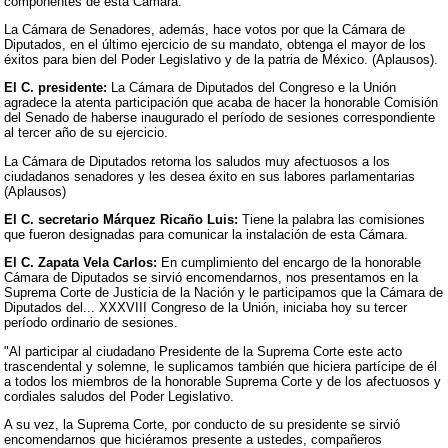
componentes de esta Cámara.
La Cámara de Senadores, además, hace votos por que la Cámara de
Diputados, en el último ejercicio de su mandato, obtenga el mayor de los
éxitos para bien del Poder Legislativo y de la patria de México. (Aplausos).
El C. presidente:
La Cámara de Diputados del Congreso e la Unión
agradece la atenta participación que acaba de hacer la honorable Comisión
del Senado de haberse inaugurado el período de sesiones correspondiente
al tercer año de su ejercicio.
La Cámara de Diputados retorna los saludos muy afectuosos a los
ciudadanos senadores y les desea éxito en sus labores parlamentarias
(Aplausos)
El C. secretario Márquez Ricaño Luis:
Tiene la palabra las comisiones
que fueron designadas para comunicar la instalación de esta Cámara.
El C. Zapata Vela Carlos:
En cumplimiento del encargo de la honorable
Cámara de Diputados se sirvió encomendarnos, nos presentamos en la
Suprema Corte de Justicia de la Nación y le participamos que la Cámara de
Diputados del... XXXVIII Congreso de la Unión, iniciaba hoy su tercer
período ordinario de sesiones.
"Al participar al ciudadano Presidente de la Suprema Corte este acto
trascendental y solemne, le suplicamos también que hiciera partícipe de él
a todos los miembros de la honorable Suprema Corte y de los afectuosos y
cordiales saludos del Poder Legislativo.
A su vez, la Suprema Corte, por conducto de su presidente se sirvió
encomendarnos que hiciéramos presente a ustedes, compañeros