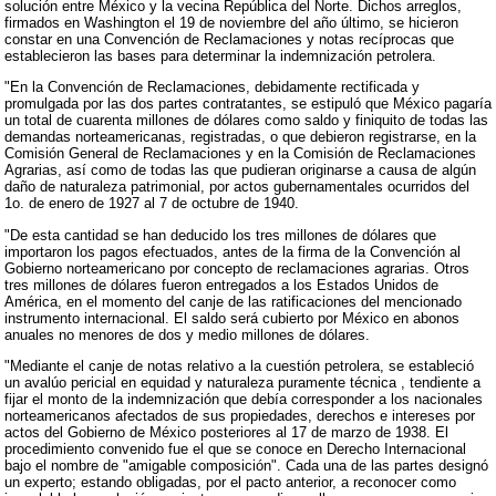
solución entre México y la vecina República del Norte. Dichos arreglos,
firmados en Washington el 19 de noviembre del año último, se hicieron
constar en una Convención de Reclamaciones y notas recíprocas que
establecieron las bases para determinar la indemnización petrolera.
"En la Convención de Reclamaciones, debidamente rectificada y
promulgada por las dos partes contratantes, se estipuló que México pagaría
un total de cuarenta millones de dólares como saldo y finiquito de todas las
demandas norteamericanas, registradas, o que debieron registrarse, en la
Comisión General de Reclamaciones y en la Comisión de Reclamaciones
Agrarias, así como de todas las que pudieran originarse a causa de algún
daño de naturaleza patrimonial, por actos gubernamentales ocurridos del
1o. de enero de 1927 al 7 de octubre de 1940.
"De esta cantidad se han deducido los tres millones de dólares que
importaron los pagos efectuados, antes de la firma de la Convención al
Gobierno norteamericano por concepto de reclamaciones agrarias. Otros
tres millones de dólares fueron entregados a los Estados Unidos de
América, en el momento del canje de las ratificaciones del mencionado
instrumento internacional. El saldo será cubierto por México en abonos
anuales no menores de dos y medio millones de dólares.
"Mediante el canje de notas relativo a la cuestión petrolera, se estableció
un avalúo pericial en equidad y naturaleza puramente técnica , tendiente a
fijar el monto de la indemnización que debía corresponder a los nacionales
norteamericanos afectados de sus propiedades, derechos e intereses por
actos del Gobierno de México posteriores al 17 de marzo de 1938. El
procedimiento convenido fue el que se conoce en Derecho Internacional
bajo el nombre de "amigable composición". Cada una de las partes designó
un experto; estando obligadas, por el pacto anterior, a reconocer como