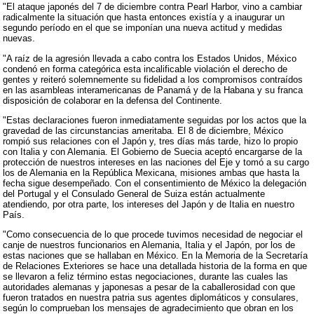
"El ataque japonés del 7 de diciembre contra Pearl Harbor, vino a cambiar
radicalmente la situación que hasta entonces existía y a inaugurar un
segundo período en el que se imponían una nueva actitud y medidas
nuevas.
"A raíz de la agresión llevada a cabo contra los Estados Unidos, México
condenó en forma categórica esta incalificable violación el derecho de
gentes y reiteró solemnemente su fidelidad a los compromisos contraídos
en las asambleas interamericanas de Panamá y de la Habana y su franca
disposición de colaborar en la defensa del Continente.
"Estas declaraciones fueron inmediatamente seguidas por los actos que la
gravedad de las circunstancias ameritaba. El 8 de diciembre, México
rompió sus relaciones con el Japón y, tres días más tarde, hizo lo propio
con Italia y con Alemania. El Gobierno de Suecia aceptó encargarse de la
protección de nuestros intereses en las naciones del Eje y tomó a su cargo
los de Alemania en la República Mexicana, misiones ambas que hasta la
fecha sigue desempeñado. Con el consentimiento de México la delegación
del Portugal y el Consulado General de Suiza están actualmente
atendiendo, por otra parte, los intereses del Japón y de Italia en nuestro
País.
"Como consecuencia de lo que procede tuvimos necesidad de negociar el
canje de nuestros funcionarios en Alemania, Italia y el Japón, por los de
estas naciones que se hallaban en México. En la Memoria de la Secretaría
de Relaciones Exteriores se hace una detallada historia de la forma en que
se llevaron a feliz término estas negociaciones, durante las cuales las
autoridades alemanas y japonesas a pesar de la caballerosidad con que
fueron tratados en nuestra patria sus agentes diplomáticos y consulares,
según lo comprueban los mensajes de agradecimiento que obran en los