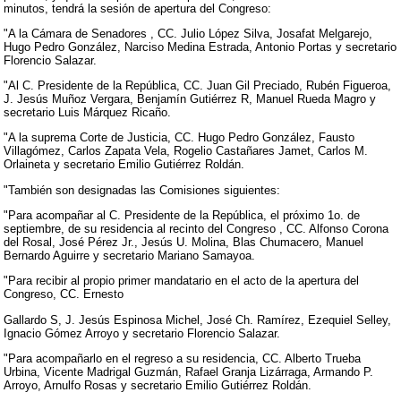
minutos, tendrá la sesión de apertura del Congreso:
"A la Cámara de Senadores , CC. Julio López Silva, Josafat Melgarejo,
Hugo Pedro González, Narciso Medina Estrada, Antonio Portas y secretario
Florencio Salazar.
"Al C. Presidente de la República, CC. Juan Gil Preciado, Rubén Figueroa,
J. Jesús Muñoz Vergara, Benjamín Gutiérrez R, Manuel Rueda Magro y
secretario Luis Márquez Ricaño.
"A la suprema Corte de Justicia, CC. Hugo Pedro González, Fausto
Villagómez, Carlos Zapata Vela, Rogelio Castañares Jamet, Carlos M.
Orlaineta y secretario Emilio Gutiérrez Roldán.
"También son designadas las Comisiones siguientes:
"Para acompañar al C. Presidente de la República, el próximo 1o. de
septiembre, de su residencia al recinto del Congreso , CC. Alfonso Corona
del Rosal, José Pérez Jr., Jesús U. Molina, Blas Chumacero, Manuel
Bernardo Aguirre y secretario Mariano Samayoa.
"Para recibir al propio primer mandatario en el acto de la apertura del
Congreso, CC. Ernesto
Gallardo S, J. Jesús Espinosa Michel, José Ch. Ramírez, Ezequiel Selley,
Ignacio Gómez Arroyo y secretario Florencio Salazar.
"Para acompañarlo en el regreso a su residencia, CC. Alberto Trueba
Urbina, Vicente Madrigal Guzmán, Rafael Granja Lizárraga, Armando P.
Arroyo, Arnulfo Rosas y secretario Emilio Gutiérrez Roldán.