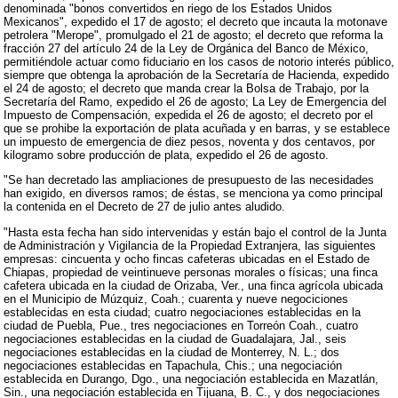
denominada "bonos convertidos en riego de los Estados Unidos
Mexicanos", expedido el 17 de agosto; el decreto que incauta la motonave
petrolera "Merope", promulgado el 21 de agosto; el decreto que reforma la
fracción 27 del artículo 24 de la Ley de Orgánica del Banco de México,
permitiéndole actuar como fiduciario en los casos de notorio interés público,
siempre que obtenga la aprobación de la Secretaría de Hacienda, expedido
el 24 de agosto; el decreto que manda crear la Bolsa de Trabajo, por la
Secretaría del Ramo, expedido el 26 de agosto; La Ley de Emergencia del
Impuesto de Compensación, expedida el 26 de agosto; el decreto por el
que se prohibe la exportación de plata acuñada y en barras, y se establece
un impuesto de emergencia de diez pesos, noventa y dos centavos, por
kilogramo sobre producción de plata, expedido el 26 de agosto.
"Se han decretado las ampliaciones de presupuesto de las necesidades
han exigido, en diversos ramos; de éstas, se menciona ya como principal
la contenida en el Decreto de 27 de julio antes aludido.
"Hasta esta fecha han sido intervenidas y están bajo el control de la Junta
de Administración y Vigilancia de la Propiedad Extranjera, las siguientes
empresas: cincuenta y ocho fincas cafeteras ubicadas en el Estado de
Chiapas, propiedad de veintinueve personas morales o físicas; una finca
cafetera ubicada en la ciudad de Orizaba, Ver., una finca agrícola ubicada
en el Municipio de Múzquiz, Coah.; cuarenta y nueve negociciones
establecidas en esta ciudad; cuatro negociaciones establecidas en la
ciudad de Puebla, Pue., tres negociaciones en Torreón Coah., cuatro
negociaciones establecidas en la ciudad de Guadalajara, Jal., seis
negociaciones establecidas en la ciudad de Monterrey, N. L.; dos
negociaciones establecidas en Tapachula, Chis.; una negociación
establecida en Durango, Dgo., una negociación establecida en Mazatlán,
Sin., una negociación establecida en Tijuana, B. C., y dos negociaciones