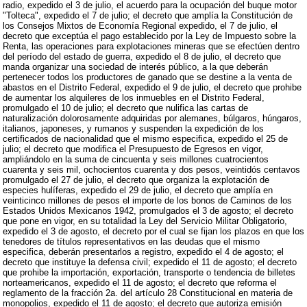
radio, expedido el 3 de julio, el acuerdo para la ocupación del buque motor
"Tolteca", expedido el 7 de julio; el decreto que amplía la Constitución de
los Consejos Mixtos de Economía Regional expedido, el 7 de julio, el
decreto que exceptúa el pago establecido por la Ley de Impuesto sobre la
Renta, las operaciones para explotaciones mineras que se efectúen dentro
del período del estado de guerra, expedido el 8 de julio, el decreto que
manda organizar una sociedad de interés público, a la que deberán
pertenecer todos los productores de ganado que se destine a la venta de
abastos en el Distrito Federal, expedido el 9 de julio, el decreto que prohibe
de aumentar los alquileres de los inmuebles en el Distrito Federal,
promulgado el 10 de julio; el decreto que nulifica las cartas de
naturalización dolorosamente adquiridas por alemanes, búlgaros, húngaros,
italianos, japoneses, y rumanos y suspenden la expedición de los
certificados de nacionalidad que el mismo especifica, expedido el 25 de
julio; el decreto que modifica el Presupuesto de Egresos en vigor,
ampliándolo en la suma de cincuenta y seis millones cuatrocientos
cuarenta y seis mil, ochocientos cuarenta y dos pesos, veintidós centavos
promulgado el 27 de julio, el decreto que organiza la explotación de
especies hulíferas, expedido el 29 de julio, el decreto que amplía en
veinticinco millones de pesos el importe de los bonos de Caminos de los
Estados Unidos Mexicanos 1942, promulgados el 3 de agosto; el decreto
que pone en vigor, en su totalidad la Ley del Servicio Militar Obligatorio,
expedido el 3 de agosto, el decreto por el cual se fijan los plazos en que los
tenedores de títulos representativos en las deudas que el mismo
especifica, deberán presentarlos a registro, expedido el 4 de agosto; el
decreto que instituye la defensa civil; expedido el 11 de agosto; el decreto
que prohibe la importación, exportación, transporte o tendencia de billetes
norteamericanos, expedido el 11 de agosto; el decreto que reforma el
reglamento de la fracción 2a. del artículo 28 Constitucional en materia de
monopolios, expedido el 11 de agosto; el decreto que autoriza emisión