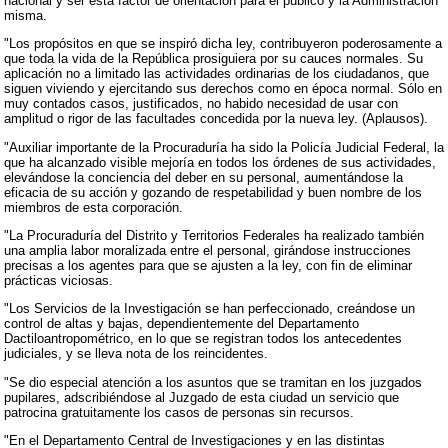
nacional y ser ésta factor de orientación para el público y la Administración
misma.
"Los propósitos en que se inspiró dicha ley, contribuyeron poderosamente a
que toda la vida de la República prosiguiera por su cauces normales. Su
aplicación no a limitado las actividades ordinarias de los ciudadanos, que
siguen viviendo y ejercitando sus derechos como en época normal. Sólo en
muy contados casos, justificados, no habido necesidad de usar con
amplitud o rigor de las facultades concedida por la nueva ley. (Aplausos).
"Auxiliar importante de la Procuraduría ha sido la Policía Judicial Federal, la
que ha alcanzado visible mejoría en todos los órdenes de sus actividades,
elevándose la conciencia del deber en su personal, aumentándose la
eficacia de su acción y gozando de respetabilidad y buen nombre de los
miembros de esta corporación.
"La Procuraduría del Distrito y Territorios Federales ha realizado también
una amplia labor moralizada entre el personal, girándose instrucciones
precisas a los agentes para que se ajusten a la ley, con fin de eliminar
prácticas viciosas.
"Los Servicios de la Investigación se han perfeccionado, creándose un
control de altas y bajas, dependientemente del Departamento
Dactiloantropométrico, en lo que se registran todos los antecedentes
judiciales, y se lleva nota de los reincidentes.
"Se dio especial atención a los asuntos que se tramitan en los juzgados
pupilares, adscribiéndose al Juzgado de esta ciudad un servicio que
patrocina gratuitamente los casos de personas sin recursos.
"En el Departamento Central de Investigaciones y en las distintas