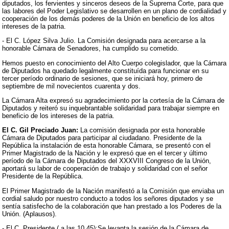
diputados, los fervientes y sinceros deseos de la Suprema Corte, para que
las labores del Poder Legislativo se desarrollen en un plano de cordialidad y
cooperación de los demás poderes de la Unión en beneficio de los altos
intereses de la patria.
- El C. López Silva Julio. La Comisión designada para acercarse a la
honorable Cámara de Senadores, ha cumplido su cometido.
Hemos puesto en conocimiento del Alto Cuerpo colegislador, que la Cámara
de Diputados ha quedado legalmente constituída para funcionar en su
tercer período ordinario de sesiones, que se iniciará hoy, primero de
septiembre de mil novecientos cuarenta y dos.
La Cámara Alta expresó su agradecimiento por la cortesía de la Cámara de
Diputados y reiteró su inquebrantable solidaridad para trabajar siempre en
beneficio de los intereses de la patria.
El C. Gil Preciado Juan:
La comisión designada por esta honorable
Cámara de Diputados para participar al ciudadano. Presidente de la
República la instalación de esta honorable Cámara, se presentó con el
Primer Magistrado de la Nación y le expresó que en el tercer y último
período de la Cámara de Diputados del XXXVIII Congreso de la Unión,
aportará su labor de cooperación de trabajo y solidaridad con el señor
Presidente de la República.
El Primer Magistrado de la Nación manifestó a la Comisión que enviaba un
cordial saludo por nuestro conducto a todos los señores diputados y se
sentía satisfecho de la colaboración que han prestado a los Poderes de la
Unión. (Aplausos).
- El C. Presidente ( a las 10.45):Se levanta la sesión de la Cámara de