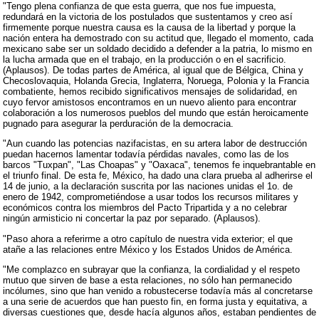
"Tengo plena confianza de que esta guerra, que nos fue impuesta,
redundará en la victoria de los postulados que sustentamos y creo así
firmemente porque nuestra causa es la causa de la libertad y porque la
nación entera ha demostrado con su actitud que, llegado el momento, cada
mexicano sabe ser un soldado decidido a defender a la patria, lo mismo en
la lucha armada que en el trabajo, en la producción o en el sacrificio.
(Aplausos). De todas partes de América, al igual que de Bélgica, China y
Checoslovaquia, Holanda Grecia, Inglaterra, Noruega, Polonia y la Francia
combatiente, hemos recibido significativos mensajes de solidaridad, en
cuyo fervor amistosos encontramos en un nuevo aliento para encontrar
colaboración a los numerosos pueblos del mundo que están heroicamente
pugnado para asegurar la perduración de la democracia.
"Aun cuando las potencias nazifacistas, en su artera labor de destrucción
puedan hacernos lamentar todavía pérdidas navales, como las de los
barcos "Tuxpan", "Las Choapas" y "Oaxaca", tenemos fe inquebrantable en
el triunfo final. De esta fe, México, ha dado una clara prueba al adherirse el
14 de junio, a la declaración suscrita por las naciones unidas el 1o. de
enero de 1942, comprometiéndose a usar todos los recursos militares y
económicos contra los miembros del Pacto Tripartida y a no celebrar
ningún armisticio ni concertar la paz por separado. (Aplausos).
"Paso ahora a referirme a otro capítulo de nuestra vida exterior; el que
atañe a las relaciones entre México y los Estados Unidos de América.
"Me complazco en subrayar que la confianza, la cordialidad y el respeto
mutuo que sirven de base a esta relaciones, no sólo han permanecido
incólumes, sino que han venido a robustecerse todavía más al concretarse
a una serie de acuerdos que han puesto fin, en forma justa y equitativa, a
diversas cuestiones que, desde hacía algunos años, estaban pendientes de