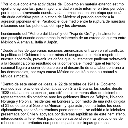
"Por lo que concierne actividades del Gobierno en materia exterior, estimo
oportuno agruparlas, para mayor claridad en este informe, en tres períodos,
por lo que a atravesado nuestra vida internacional en una etapa que será
sin duda definitiva para la historia de México: el período anterior a la
agresión japonesa en el Pacífico; el que medió entre la ruptura de nuestras
relaciones con las potencias del Eje y los alevosos
hundimiento del "Potrero del Llano" y del "Faja de Oro" y , finalmente, el
que principió cuando decretamos la existencia de un estado de guerra entre
México y Alemania, Italia y Japón.
"Desde antes de que varias naciones americanas entrasen en el conflicto,
la política del Gobierno tuvo por miras el asegurar el estricto respeto de
nuestra soberanía, prevenir los daños que injustamente pudieran sobrevenir
a la República como resultado de la contienda e impedir que el territorio
nacional llegara a servir de base para el desarrollo de una labor contraria a
las democracias, por cuya causa México no ocultó nunca su natural y
férvida simpatía.
"Dentro de este orden de ideas, el 22 de octubre de 1941 el Gobierno
reanudó sus relaciones diplomáticas con Gran Bretaña, las cuales desde
1938 estaban en suspenso ; acreditó en los primeros días de diciembre
representantes diplomáticos ante los gobiernos libres de Bélgica, Holanda,
Noruega y Polonia, residentes en Londres y, por medio de una nota dirigida
el 31 de octubre al Gobierno Alemán - y que éste , contra todos los usos
diplomáticos, rechazó en términos poco corteses - se adhirió a la iniciativa
presentada por Chile y apoyada por diversas repúblicas de este hemisferio,
intercediendo ante el Reich para que se suspendiesen las ejecuciones de
rehenes en los territorios europeos ocupados por tropas germanas.