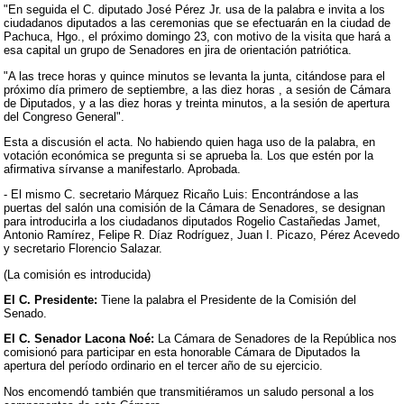
"En seguida el C. diputado José Pérez Jr. usa de la palabra e invita a los
ciudadanos diputados a las ceremonias que se efectuarán en la ciudad de
Pachuca, Hgo., el próximo domingo 23, con motivo de la visita que hará a
esa capital un grupo de Senadores en jira de orientación patriótica.
"A las trece horas y quince minutos se levanta la junta, citándose para el
próximo día primero de septiembre, a las diez horas , a sesión de Cámara
de Diputados, y a las diez horas y treinta minutos, a la sesión de apertura
del Congreso General".
Esta a discusión el acta. No habiendo quien haga uso de la palabra, en
votación económica se pregunta si se aprueba la. Los que estén por la
afirmativa sírvanse a manifestarlo. Aprobada.
- El mismo C. secretario Márquez Ricaño Luis: Encontrándose a las
puertas del salón una comisión de la Cámara de Senadores, se designan
para introducirla a los ciudadanos diputados Rogelio Castañedas Jamet,
Antonio Ramírez, Felipe R. Díaz Rodríguez, Juan I. Picazo, Pérez Acevedo
y secretario Florencio Salazar.
(La comisión es introducida)
El C. Presidente:
Tiene la palabra el Presidente de la Comisión del
Senado.
El C. Senador Lacona Noé:
La Cámara de Senadores de la República nos
comisionó para participar en esta honorable Cámara de Diputados la
apertura del período ordinario en el tercer año de su ejercicio.
Nos encomendó también que transmitiéramos un saludo personal a los