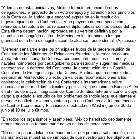
"Ademas de estas iniciativas, México formuló, en unión de otras
delegaciones, el proyecto de un voto de apoyo y adhesión a los principios
de la Carta del Atlántico, que encontró expresión en la resolución
trigésimaquinta de la Conferencia, y un proyecto de recomendación
referente a la ruptura de las relaciones diplomáticas con los países del Eje.
Esta última determinación, aprobada en su versión definitiva por la
asamblea consagró la actitud de México en los términos a los que la
gravedad de la hora dio significación de alcance trascendental. (Aplausos).
"Merecen señalarse entre los principales frutos de la tercera reunión de
Consulta de los Ministros de Relaciones Exteriores, la creación de una
Junta Interamericana de Defensa, compuesta de técnicos militares y
navales nombrados por cada gobierno para estudiar y sugerir las medidas
necesarias a la defensa del Continente; la constitución de un Comité
Consultivo de Emergencia para la Defensa Política, que a comenzado a
sesionar en Montevideo y a echo ya valiosas recomendaciones a los
gobiernos; la celebración de una Conferencia Interamericana sobre
coordinación de medidas judiciales y policiales, que reunió en Buenos Aires
en el mes de mayo, integración del Comité Jurídico Interamericano, a cuyo
cargo a quedado el estudio de los problemas de índole legal que plantee el
presente conflicto; y la convocatoria para una Conferencia Interamericana
de Control Económico y Financiero, efectuada en Washington del 30 de
junio al 10 de julio últimos.
"En todos los organismos y asambleas, México ha estado debidamente
representado y ha tomado parte activa de las deliberaciones.
"No quiero pasar adelante sin hacer notar, con profunda satisfacción, que
las numerosas muestras de simpatía de que nuestro país fue objeto en la