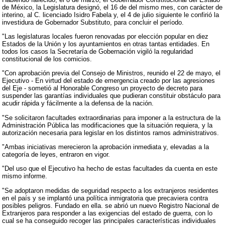
de México, la Legislatura designó, el 16 de del mismo mes, con carácter de
interino, al C. licenciado Isidro Fabela y, el 4 de julio siguiente le confirió la
investidura de Gobernador Substituto, para concluir el período.
"Las legislaturas locales fueron renovadas por elección popular en diez
Estados de la Unión y los ayuntamientos en otras tantas entidades. En
todos los casos la Secretaría de Gobernación vigiló la regularidad
constitucional de los comicios.
"Con aprobación previa del Consejo de Ministros, reunido el 22 de mayo, el
Ejecutivo - En virtud del estado de emergencia creado por las agresiones
del Eje - sometió al Honorable Congreso un proyecto de decreto para
suspender las garantías individuales que pudieran constituir obstáculo para
acudir rápida y fácilmente a la defensa de la nación.
"Se solicitaron facultades extraordinarias para imponer a la estructura de la
Administración Pública las modificaciones que la situación requiera, y la
autorización necesaria para legislar en los distintos ramos administrativos.
"Ambas iniciativas merecieron la aprobación inmediata y, elevadas a la
categoría de leyes, entraron en vigor.
"Del uso que el Ejecutivo ha hecho de estas facultades da cuenta en este
mismo informe.
"Se adoptaron medidas de seguridad respecto a los extranjeros residentes
en el país y se implantó una política inmigratoria que precaviera contra
posibles peligros. Fundado en ella. se abrió un nuevo Registro Nacional de
Extranjeros para responder a las exigencias del estado de guerra, con lo
cual se ha conseguido recoger las principales características individuales