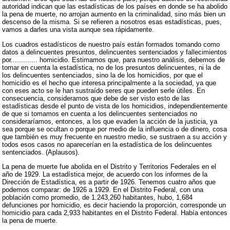
autoridad indican que las estadísticas de los países en donde se ha abolido
la pena de muerte, no arrojan aumento en la criminalidad, sino más bien un
descenso de la misma. Si se refieren a nosotros esas estadísticas, pues,
vamos a darles una vista aunque sea rápidamente.
Los cuadros estadísticos de nuestro país están formados tomando como
datos a delincuentes presuntos, delincuentes sentenciados y fallecimientos
por............. homicidio. Estimamos que, para nuestro análisis, debemos de
tomar en cuenta la estadística, no de los presuntos delincuentes, ni la de
los delincuentes sentenciados, sino la de los homicidios, por que el
homicidio es el hecho que interesa principalmente a la sociedad, ya que
con eses acto se le han sustraído seres que pueden serle útiles. En
consecuencia, consideramos que debe de ser visto esto de las
estadísticas desde el punto de vista de los homicidios, independientemente
de que si tomamos en cuenta a los delincuentes sentenciados no
consideraríamos, entonces, a los que evaden la acción de la justicia, ya
sea porque se ocultan o porque por medio de la influencia o de dinero, cosa
que también es muy frecuente en nuestro medio, se sustraen a su acción y
todos esos casos no aparecerían en la estadística de los delincuentes
sentenciados. (Aplausos).
La pena de muerte fue abolida en el Distrito y Territorios Federales en el
año de 1929. La estadística mejor, de acuerdo con los informes de la
Dirección de Estadística, es a partir de 1926. Tenemos cuatro años que
podemos comparar: de 1926 a 1929. En el Distrito Federal, con una
población como promedio, de 1.243,260 habitantes, hubo, 1,684
defunciones por homicidio, es decir haciendo la proporción, corresponde un
homicidio para cada 2,933 habitantes en el Distrito Federal. Había entonces
la pena de muerte.