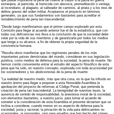
que puede imponerse la pena de muerte al traidor a la patria en guerra
extranjera, al parricida, al homicida con alevosía, premeditación o ventaja,
al incendiario, al plagiario, al salteador de caminos, al pirata y a los reos de
delitos graves del orden militar. Aceptamos el proyecto en términos
generales, ya que sus fundamentos son bastantes para acreditar el
restablecimiento de pena tan trascendental.
"Desde luego manifestamos que el primer campo explorado por esta
Comisión para llegar al acuerdo anterior fue el de la estadística, que con
todas sus deficiencias nos lleva a la conclusión de que la sociedad debe
velar por la vida de sus miembros y de garantizarla por todos los medios
que tenga a su alcance, a fin de obtener la propia seguridad de la
convivencia humana.
"Resulta obvio manifestar que los regímenes penales de los más
importantes países demócratas del mundo, consideran en sus legislación
punitiva, como medios de defensa para la sociedad, la pena de muerte. No
hemos creído conveniente entrar al estudio del aspecto filosófico de esta
pena que ha sido, en nuestro concepto, explorada con toda acuciosidad por
los sostenedores y los abolicionistas de la pena de muerte.
"La realidad de nuestro medio, más que otra cosa, es la que ha influído en
nuestro ánimo para llegar a proponer a esta Honorable Asamblea la
aprobación del proyecto de reformas al Código Penal, que pretenda la
creación de pena tan trascedental. La benignidad de nuestras leyes, la
ausencia de sentido de responsabilidad, la anestesia moral de la sociedad,
son elementos bastantes, a nuestro juicio, para tomar el acuerdo de
someter a la consideración de esta Asamblea el presente dictamen que se
inclina a considerar, cuando menos en su aspecto de defensa para la
sociedad, justa y racional, la privación de la vida para delincuentes no
ocasionales, ni pasionales, sino para aquellos que han hecho del crimen