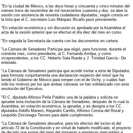
"En la ciudad de México, a las doce horas y cincuenta y cinco minutos del
viernes trece de noviembre de mil novecientos cuarenta y dos, se abre la
sesión con asistencia de noventa ciudadanos diputados, según consta en
la lista que el C. secretario Luis Márquez Ricaño pasó previamente.
"En votación económica y sin discusión es aprobada por la Asamblea el
acta de la sesión anterior que se efectuó el día diez del mes en curso.
"En seguida la Secretaría da cuenta con los documentos en cartera:
"La Cámara de Senadores Participa que eligió, para funcionar, durante el
corriente mes, como presidente, al C. Fernando Amilpa, y como
vicepresidentes, a los CC. Heberto Sala Rueda y J. Trinidad García.- De
enterado.
"La Cámara de Senadores participa que acordó invitar a ésta de Diputados
para formular conjuntamente una declaración respecto del móvil que ha
tenido el Gobierno de México para romper con el de Vichy, y cuáles han
sido los motivos por los que ambas cámaras se han solidarizado con esta
resolución del Ejecutivo.
"El C. diputado Alfonso Peña Palafox usa de la palabra y solicita se
apruebe esta invitación de la Cámara de Senadores, después de lo cual la
Asamblea, en votación económica, la aprueba, y es designa a los CC.
diputados Adolfo Manero, Alejandro Carrillo, Alfonso Corona del Rosal y
Leopoldo Zincúnegui Tercero para darle cumplimiento.
"La Cámara de Senadores devuelve, para los efectos del inciso e) del
artículo 72 de la Constitución y en virtud de haberlo modificado, el proyecto
de decreto que exime del pago del impuesto a empresas mercantiles e