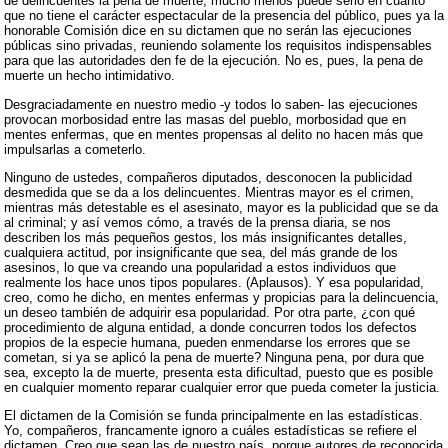
de delincuentes la pena de muerte, mucho menos puede serlo en cuanto
que no tiene el carácter espectacular de la presencia del público, pues ya la
honorable Comisión dice en su dictamen que no serán las ejecuciones
públicas sino privadas, reuniendo solamente los requisitos indispensables
para que las autoridades den fe de la ejecución. No es, pues, la pena de
muerte un hecho intimidativo.
Desgraciadamente en nuestro medio -y todos lo saben- las ejecuciones
provocan morbosidad entre las masas del pueblo, morbosidad que en
mentes enfermas, que en mentes propensas al delito no hacen más que
impulsarlas a cometerlo.
Ninguno de ustedes, compañeros diputados, desconocen la publicidad
desmedida que se da a los delincuentes. Mientras mayor es el crimen,
mientras más detestable es el asesinato, mayor es la publicidad que se da
al criminal; y así vemos cómo, a través de la prensa diaria, se nos
describen los más pequeños gestos, los más insignificantes detalles,
cualquiera actitud, por insignificante que sea, del más grande de los
asesinos, lo que va creando una popularidad a estos individuos que
realmente los hace unos tipos populares. (Aplausos). Y esa popularidad,
creo, como he dicho, en mentes enfermas y propicias para la delincuencia,
un deseo también de adquirir esa popularidad. Por otra parte, ¿con qué
procedimiento de alguna entidad, a donde concurren todos los defectos
propios de la especie humana, pueden enmendarse los errores que se
cometan, si ya se aplicó la pena de muerte? Ninguna pena, por dura que
sea, excepto la de muerte, presenta esta dificultad, puesto que es posible
en cualquier momento reparar cualquier error que pueda cometer la justicia.
El dictamen de la Comisión se funda principalmente en las estadísticas.
Yo, compañeros, francamente ignoro a cuáles estadísticas se refiere el
dictamen. Creo que sean las de nuestro país, porque autores de reconocida