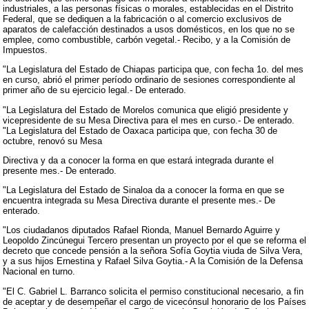
industriales, a las personas físicas o morales, establecidas en el Distrito
Federal, que se dediquen a la fabricación o al comercio exclusivos de
aparatos de calefacción destinados a usos domésticos, en los que no se
emplee, como combustible, carbón vegetal.- Recibo, y a la Comisión de
Impuestos.
"La Legislatura del Estado de Chiapas participa que, con fecha 1o. del mes
en curso, abrió el primer período ordinario de sesiones correspondiente al
primer año de su ejercicio legal.- De enterado.
"La Legislatura del Estado de Morelos comunica que eligió presidente y
vicepresidente de su Mesa Directiva para el mes en curso.- De enterado.
"La Legislatura del Estado de Oaxaca participa que, con fecha 30 de
octubre, renovó su Mesa
Directiva y da a conocer la forma en que estará integrada durante el
presente mes.- De enterado.
"La Legislatura del Estado de Sinaloa da a conocer la forma en que se
encuentra integrada su Mesa Directiva durante el presente mes.- De
enterado.
"Los ciudadanos diputados Rafael Rionda, Manuel Bernardo Aguirre y
Leopoldo Zincúnegui Tercero presentan un proyecto por el que se reforma el
decreto que concede pensión a la señora Sofía Goytia viuda de Silva Vera,
y a sus hijos Ernestina y Rafael Silva Goytia.- A la Comisión de la Defensa
Nacional en turno.
"El C. Gabriel L. Barranco solicita el permiso constitucional necesario, a fin
de aceptar y de desempeñar el cargo de vicecónsul honorario de los Países