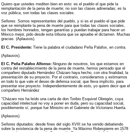
Quiero que ustedes mediten bien en esto: es el pueblo el que pide la
reimplantación de la pena de muerte; no son las clases adineradas; es la
voz pública; son todas las clases sociales.
Señores: Somos representantes del pueblo, y si es el pueblo el que pide
que se reimplante la pena de muerte para que todas las clases sociales,
los hombres honrados, tengan garantías y puedan trabajar para hacer un
México mejor, pido desde esta tribuna que se apruebe el dictamen. Muchas
gracias. (Aplausos).
El C. Presidente:
Tiene la palabra el ciudadano Peña Palafox, en contra.
(Aplausos).
El C. Peña Palafox Alfonso:
Ninguno de nosotros, los que estamos en
contra del restablecimiento de la pena de muerte, hemos pensado que el
compañero diputado Hernández Cházaro haya hecho, con otra finalidad, la
presentación de su proyecto. Por el contrario, consideramos y estimamos
en todo lo que vale el deseo de defensa social, que lleva implícito, para
presentar ese proyecto. Independientemente de esto, yo quiero decir que el
compañero Hernández
"Cházaro nos ha leído una carta de don Toribio Esquivel Obregón, cuya
capacidad intelectual no voy a poner en duda; pero su capacidad social,
posiblemente sí, porque fue Ministro en el Gabinete de Victoriano Huerta.
(Aplausos).
Señores diputados: desde fines del siglo XVIII se ha venido debatiendo
sobre la existencia de la pena de muerte. Ya Máximo Robespierre en 1578