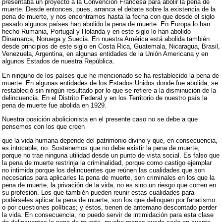
presentaba un proyecto a la Convención Francesa para abolir la pena de
muerte. Desde entonces, pues, arranca el debate sobre la existencia de la
pena de muerte, y nos encontramos hasta la fecha con que desde el siglo
pasado algunos países han abolido la pena de muerte. En Europa lo han
hecho Rumania, Portugal y Holanda y en este siglo lo han abolido
Dinamarca, Noruega y Suecia. En nuestra América está abolida también
desde principios de este siglo en Costa Rica, Guatemala, Nicaragua, Brasil,
Venezuela, Argentina, en algunas entidades de la Unión Americana y en
algunos Estados de nuestra República.
En ninguno de los países que he mencionado se ha restablecido la pena de
muerte. En algunas entidades de los Estados Unidos donde fue abolida, se
restableció sin ningún resultado por lo que se refiere a la disminución de la
delincuencia. En el Distrito Federal y en los Territorio de nuestro país la
pena de muerte fue abolida en 1929.
Nuestra posición abolicionista en el presente caso no se debe a que
pensemos con los que creen
que la vida humana depende del patrimonio divino y que, en consecuencia,
es intocable; no. Sostenemos que no debe existir la pena de muerte,
porque no trae ninguna utilidad desde un punto de vista social. Es falso que
la pena de muerte restrinja la criminalidad, porque como castigo ejemplar
no intimida porque los delincuentes que reúnen las cualidades que son
necesarias para aplicarles la pena de muerte, son criminales en los que la
pena de muerte, la privación de la vida, no es sino un riesgo que corren en
su profesión. Los que también pueden reunir estas cualidades para
podérseles aplicar la pena de muerte, son los que delinquen por fanatismo
o por cuestiones políticas; y éstos, tienen de antemano descontado perder
la vida. En consecuencia, no puedo servir de intimidación para esta clase