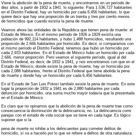
Viene la abolición de la pena de muerte, y encontramos en un período de
diez años, a partir de 1932 a 1941. lo siguiente: Para 1.536,727 habitantes
en el Distrito Federal, hay un homicidio por cada 6,456 habitantes; lo que
quiere decir que hay una proporción de un treinta y tres por ciento menos
de homicidios que cuando existía la pena de muerte.
Veamos ahora las entidades de la República que tienen pena de muerte: el
Estado de México. En el mismo período de 1926 a 1929 existía una
población de 992,114 habitantes, y hubo 1,488 homicidios, resultando una
proporción de 2.666 habitantes por homicidio. Es decir, si comparamos con
el mismo período el Distrito Federal, tenemos que hubo un homicidio por
cada 2,933 habitantes. En el Estado de México hubo un homicidio por cada
2.666, menor proporción. Pero veamos el siguiente período, igual al del
Distrito Federal, es decir, de 1932 a 1941, y nos encontramos con que en el
Estado de México, donde existe la pena de muerte, hay un homicidio por
cada 2,088 habitantes, frente al Distrito Federal que tiene abolida la pena
de muerte y donde hay un homicidio por cada 6,456 habitantes.
En el Estado de San Luis Potosí también existe la pena de muerte. En este
lugar la proporción de 1932 a 1941 es de 2,880 habitantes por cada
defunción por homicidio, una suma mucho mayor todavía que la presentada
en el Estado de México.
Es claro que no opinamos que la abolición de la pena de muerte trae como
consecuencia la disminución de la delincuencia; no. La delincuencia corre
parejas con el estado de vida social que se tiene en cada lugar. Es lógico
suponer que si la
pena de muerte no inhibe a los delincuentes para cometer delitos de
homicidio, sí va a hacerlo por lo que se refiere a delitos de otra naturaleza.