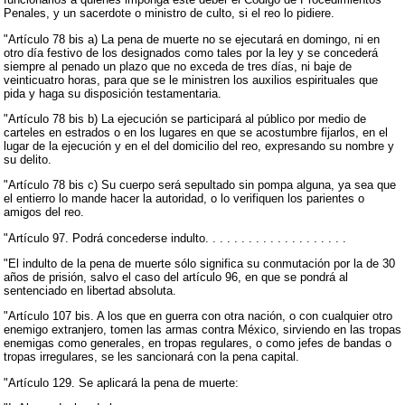
Penales, y un sacerdote o ministro de culto, si el reo lo pidiere.
"Artículo 78 bis a) La pena de muerte no se ejecutará en domingo, ni en
otro día festivo de los designados como tales por la ley y se concederá
siempre al penado un plazo que no exceda de tres días, ni baje de
veinticuatro horas, para que se le ministren los auxilios espirituales que
pida y haga su disposición testamentaria.
"Artículo 78 bis b) La ejecución se participará al público por medio de
carteles en estrados o en los lugares en que se acostumbre fijarlos, en el
lugar de la ejecución y en el del domicilio del reo, expresando su nombre y
su delito.
"Artículo 78 bis c) Su cuerpo será sepultado sin pompa alguna, ya sea que
el entierro lo mande hacer la autoridad, o lo verifiquen los parientes o
amigos del reo.
"Artículo 97. Podrá concederse indulto. . . . . . . . . . . . . . . . . . . .
"El indulto de la pena de muerte sólo significa su conmutación por la de 30
años de prisión, salvo el caso del artículo 96, en que se pondrá al
sentenciado en libertad absoluta.
"Artículo 107 bis. A los que en guerra con otra nación, o con cualquier otro
enemigo extranjero, tomen las armas contra México, sirviendo en las tropas
enemigas como generales, en tropas regulares, o como jefes de bandas o
tropas irregulares, se les sancionará con la pena capital.
"Artículo 129. Se aplicará la pena de muerte: