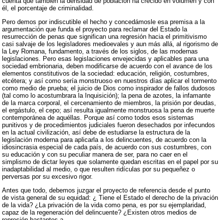
cuenta que también la densidad de población ha crecido en volumen y con
él, el porcentaje de criminalidad.
Pero demos por indiscutible el hecho y concedámosle esa premisa a la
argumentación que funda el proyecto para reclamar del Estado la
resurrección de penas que significan una regresión hacia el primitivismo
casi salvaje de los legisladores medioevales y aun más allá, al rigorismo de
la Ley Romana, fundamento, a través de los siglos, de las modernas
legislaciones. Pero esas legislaciones envejecidas y aplicables para una
sociedad embrionaria, deben modificarse de acuerdo con el avance de los
elementos constitutivos de la sociedad: educación, religión, costumbres,
etcétera; y así como sería monstruoso en nuestros días aplicar el tormento
como medio de prueba; el juicio de Dios como inspirador de fallos dudosos
(tal como lo acostumbrara la Inquisición); la pena de azotes, la infamante
de la marca corporal, el cercenamiento de miembros, la prisión por deudas,
el ergástulo, el cepo; así resulta igualmente monstruosa la pena de muerte
contemporánea de aquéllas. Porque así como todos esos sistemas
punitivos y de procedimientos judiciales fueron desechados por infecundos
en la actual civilización, así debe de estudiarse la estructura de la
legislación moderna para aplicarla a los delincuentes, de acuerdo con la
idiosincrasia especial de cada país, de acuerdo con sus costumbres, con
su educación y con su peculiar manera de ser, para no caer en el
simplismo de dictar leyes que solamente quedan escritas en el papel por su
inadaptabilidad al medio, o que resulten ridículas por su pequeñez o
perversas por su excesivo rigor.
Antes que todo, debemos juzgar el proyecto de referencia desde el punto
de vista general de su equidad: ¿ Tiene el Estado el derecho de la privación
de la vida? ¿La privación de la vida como pena, es por su ejemplaridad,
capaz de la regeneración del delincuente? ¿Existen otros medios de
represión bastantes a