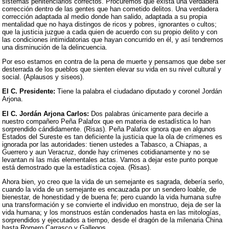
sistemas penitenciarios correctos. Procuremos que exista una verdadera
corrección dentro de las gentes que han cometido delitos. Una verdadera
corrección adaptada al medio donde han salido, adaptada a su propia
mentalidad que no haya distingos de ricos y pobres, ignorantes o cultos;
que la justicia juzgue a cada quien de acuerdo con su propio delito y con
las condiciones intimidatorias que hayan concurrido en él, y así tendremos
una disminución de la delincuencia.
Por eso estamos en contra de la pena de muerte y pensamos que debe ser
desterrada de los pueblos que sienten elevar su vida en su nivel cultural y
social. (Aplausos y siseos).
El C. Presidente:
Tiene la palabra el ciudadano diputado y coronel Jordán
Arjona.
El C. Jordán Arjona Carlos:
Dos palabras únicamente para decirle a
nuestro compañero Peña Palafox que en materia de estadística lo han
sorprendido cándidamente. (Risas). Peña Palafox ignora que en algunos
Estados del Sureste es tan deficiente la justicia que la ola de crímenes es
ignorada por las autoridades: tienen ustedes a Tabasco, a Chiapas, a
Guerrero y aun Veracruz, donde hay crímenes cotidianamente y no se
levantan ni las más elementales actas. Vamos a dejar este punto porque
está demostrado que la estadística cojea. (Risas).
Ahora bien, yo creo que la vida de un semejante es sagrada, debería serlo,
cuando la vida de un semejante es encauzada por un sendero loable, de
bienestar, de honestidad y de buena fe; pero cuando la vida humana sufre
una transformación y se convierte el individuo en monstruo, deja de ser la
vida humana; y los monstruos están condenados hasta en las mitologías,
sorprendidos y ejecutados a tiempo, desde el dragón de la milenaria China
hasta Romero Carrasco y Gallegos.