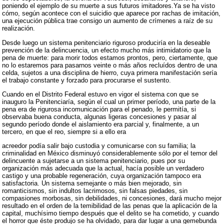
poniendo el ejemplo de su muerte a sus futuros imitadores.Ya se ha visto
cómo, según acontece con el suicidio que aparece por rachas de imitación,
una ejecución pública trae consigo un aumento de crímenes a raíz de su
realización.
Desde luego un sistema penitenciario riguroso produciría en la deseable
prevención de la delincuencia, un efecto mucho más intimidatorio que la
pena de muerte: para morir todos estamos prontos, pero, ciertamente, que
no lo estaremos para pasarnos veinte o más años recluídos dentro de una
celda, sujetos a una disciplina de hierro, cuya primera manifestación sería
el trabajo constante y forzado para procurarse el sustento.
Cuando en el Distrito Federal estuvo en vigor el sistema con que se
inauguro la Penitenciaría, según el cual un primer período, una parte de la
pena era de rigurosa incomunicación para el penado, le permitía, si
observaba buena conducta, algunas ligeras concesiones y pasar al
segundo período donde el aislamiento era parcial y, finalmente, a un
tercero, en que el reo, siempre si a ello era
acreedor podía salir bajo custodia y comunicarse con su familia; la
criminalidad en México disminuyó considerablemente sólo por el temor del
delincuente a sujetarse a un sistema penitenciario, pues por su
organización más adecuada que la actual, hacía posible un verdadero
castigo y una probable regeneración, cuya organización tampoco era
satisfactoria. Un sistema semejante o más bien mejorado, sin
romanticismos, sin indultos lacrimosos, sin falsas piedades, sin
compasiones morbosas, sin debilidades, ni concesiones, dará mucho mejor
resultado en el orden de la temibilidad de las penas que la aplicación de la
capital, muchísimo tiempo después que el delito se ha cometido, y cuando
el horror que éste produjo se ha olvidado, para dar lugar a una gemebunda