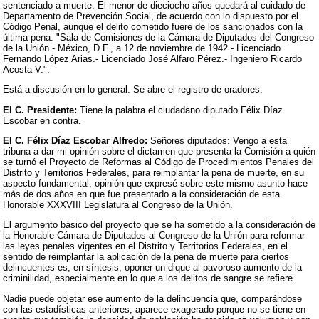
sentenciado a muerte. El menor de dieciocho años quedará al cuidado de
Departamento de Prevención Social, de acuerdo con lo dispuesto por el
Código Penal, aunque el delito cometido fuere de los sancionados con la
última pena. "Sala de Comisiones de la Cámara de Diputados del Congreso
de la Unión.- México, D.F., a 12 de noviembre de 1942.- Licenciado
Fernando López Arias.- Licenciado José Alfaro Pérez.- Ingeniero Ricardo
Acosta V.".
Está a discusión en lo general. Se abre el registro de oradores.
El C. Presidente:
Tiene la palabra el ciudadano diputado Félix Díaz
Escobar en contra.
El C. Félix Díaz Escobar Alfredo:
Señores diputados: Vengo a esta
tribuna a dar mi opinión sobre el dictamen que presenta la Comisión a quién
se turnó el Proyecto de Reformas al Código de Procedimientos Penales del
Distrito y Territorios Federales, para reimplantar la pena de muerte, en su
aspecto fundamental, opinión que expresé sobre este mismo asunto hace
más de dos años en que fue presentado a la consideración de esta
Honorable XXXVIII Legislatura al Congreso de la Unión.
El argumento básico del proyecto que se ha sometido a la consideración de
la Honorable Cámara de Diputados al Congreso de la Unión para reformar
las leyes penales vigentes en el Distrito y Territorios Federales, en el
sentido de reimplantar la aplicación de la pena de muerte para ciertos
delincuentes es, en síntesis, oponer un dique al pavoroso aumento de la
criminilidad, especialmente en lo que a los delitos de sangre se refiere.
Nadie puede objetar ese aumento de la delincuencia que, comparándose
con las estadísticas anteriores, aparece exagerado porque no se tiene en