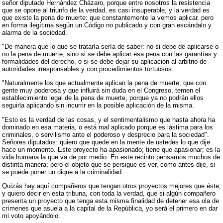
señor diputado Hernández Cházaro, porque entre nosotros la resistencia
que se opone al triunfo de la verdad, es casi insuperable, y la verdad es
que existe la pena de muerte: que constantemente la vemos aplicar, pero
en forma ilegítima según un Código no publicado y con gran escándalo y
alarma de la sociedad.
"De manera que lo que se trataría sería de saber: no si debe de aplicarse o
no la pena de muerte, sino si se debe aplicar esa pena con las garantías y
formalidades del derecho, o si se debe dejar su aplicación al arbitrio de
autoridades irresponsables y con procedimientos tortuosos.
"Naturalmente los que actualmente aplican la pena de muerte, que con
gente muy poderosa y que influirá sin duda en el Congreso, temen el
establecimiento legal de la pena de muerte, porque ya no podrán ellos
seguirla aplicando sin incurrir en la posible aplicación de la misma.
"Esto es la verdad de las cosas, y el sentimentalismo que hasta ahora ha
dominado en esa materia, o está mal aplicado porque es lástima para los
criminales, o servilismo ante el poderoso y desprecio para la sociedad".
Señores diputados: quiero que quede en la mente de ustedes lo que dije
hace un momento. Este proyecto ha apasionado; tiene que apasionar; es la
vida humana la que va de por medio. En este recinto pensamos muchos de
distinta manera; pero el objeto que se persigue es ver, como antes dije, si
se puede poner un dique a la criminalidad.
Quizás hay aquí compañeros que tengan otros proyectos mejores que éste;
y quiero decir en esta tribuna, con toda la verdad, que si algún compañero
presenta un proyecto que tenga esta misma finalidad de detener esa ola de
crímenes que asuela a la capital de la República, yo será el primero en dar
mi voto apoyándolo.