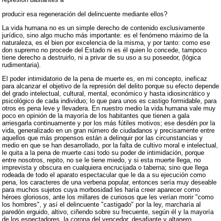
producir esa regeneración del delincuente mediante ellos?
La vida humana no es un simple derecho de contenido exclusivamente
jurídico, sino algo mucho más importante: es el fenómeno máximo de la
naturaleza, es el bien por excelencia de la misma, y por tanto: como ese
don supremo no procede del Estado ni es él quien lo concede, tampoco
tiene derecho a destruirlo, ni a privar de su uso a su poseedor, (lógica
rudimentaria).
El poder intimidatorio de la pena de muerte es, en mi concepto, ineficaz
para alcanzar el objetivo de la represión del delito porque su efecto depende
del grado intelectual, cultural, mental, económico y hasta idiosincrático y
psicológico de cada individuo; lo que para unos es castigo formidable, para
otros es pena leve y llevadera. En nuestro medio la vida humana vale muy
poco en opinión de la mayoría de los habitantes que tienen a gala
arriesgarla continuamente y por los más fútiles motivos; ese desdén por la
vida, generalizado en un gran número de ciudadanos y precisamente entre
aquellos que más propensos están a delinquir por las circunstancias y
medio en que se han desarrollado, por la falta de cultivo moral e intelectual,
le quita a la pena de muerte casi todo su poder de intimidación, porque
entre nosotros, repito, no se le tiene miedo, y si esta muerte llega, no
imprevista y obscura en cualquiera encrucijada o taberna; sino que llega
rodeada de todo el aparato espectacular que le da a su ejecución como
pena, los caracteres de una verbena popular, entonces sería muy deseable
para muchos sujetos cuya morbosidad les haría creer aparecer como
héroes gloriosos, ante los millares de curiosos que les verían morir "como
los hombres", y así el delincuente "castigado" por la ley, marcharía al
paredón erguido, altivo, ciñendo sobre su frecuente, según él y la mayoría
de los espectadores, la corona del vencedor, desafiante y altanero,