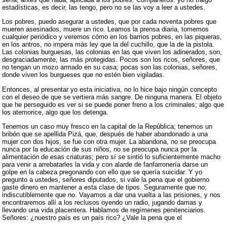
estadísticas, es decir, las tengo, pero no se las voy a leer a ustedes.
Los pobres, puedo asegurar a ustedes, que por cada noventa pobres que
mueren asesinados, muere un rico. Leamos la prensa diaria, tomemos
cualquier periódico y veremos cómo en los barrios pobres, en las piqueras,
en los antros, no impera más ley que la del cuchillo, que la de la pistola.
Las colonias burguesas, las colonias en las que viven los adinerados, son,
desgraciadamente, las más protegidas. Pocos son los ricos, señores, que
no tengan un mozo armado en su casa; pocas son las colonias, señores,
donde viven los burgueses que no estén bien vigiladas.
Entonces, al presentar yo esta iniciativa, no lo hice bajo ningún concepto
con el deseo de que se vertiera más sangre. De ninguna manera. El objeto
que he perseguido es ver si se puede poner freno a los criminales; algo que
los atemorice, algo que los detenga.
Tenemos un caso muy fresco en la capital de la República; tenemos un
bribón que se apellida Pizá, que, después de haber abandonado a una
mujer con dos hijos, se fue con otra mujer. La abandona, no se preocupa
nunca por la educación de sus niños, no se preocupa nunca por la
alimentación de esas criaturas; pero sí se sintió lo suficientemente macho
para venir a arrebatarles la vida y con alarde de fanfarronería darse un
golpe en la cabeza pregonando con ello que se quería suicidar. Y yo
pregunto a ustedes, señores diputados, si vale la pena que el gobierno
gaste dinero en mantener a esta clase de tipos. Seguramente que no;
indiscutiblemente que no. Vayamos a dar una vuelta a las prisiones, y nos
encontraremos allí a los reclusos oyendo un radio, jugando damas y
llevando una vida placentera. Hablamos de regímenes penitenciarios.
Señores: ¿nuestro país es un país rico? ¿Vale la pena que el