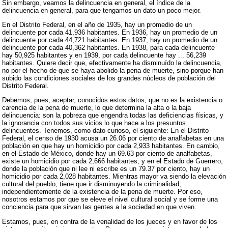
Sin embargo, veamos la delincuencia en general, el índice de la
delincuencia en general, para que tengamos un dato un poco mejor.
En el Distrito Federal, en el año de 1935, hay un promedio de un
delincuente por cada 41,936 habitantes. En 1936, hay un promedio de un
delincuente por cada 44,721 habitantes. En 1937, hay un promedio de un
delincuente por cada 40,362 habitantes. En 1938, para cada delincuente
hay 50,925 habitantes y en 1939, por cada delincuente hay ... 56,239
habitantes. Quiere decir que, efectivamente ha disminuído la delincuencia,
no por el hecho de que se haya abolido la pena de muerte, sino porque han
subido las condiciones sociales de los grandes núcleos de población del
Distrito Federal.
Debemos, pues, aceptar, conocidos estos datos, que no es la existencia o
carencia de la pena de muerte, lo que determina la alta o la baja
delincuencia: son la pobreza que engendra todas las deficiencias físicas, y
la ignorancia con todos sus vicios lo que hace a los presuntos
delincuentes. Tenemos, como dato curioso, el siguiente: En el Distrito
Federal, el censo de 1930 acusa un 26.06 por ciento de analfabetas en una
población en que hay un homicidio por cada 2,933 habitantes. En cambio,
en el Estado de México, donde hay un 69.63 por ciento de analfabetas,
existe un homicidio por cada 2,666 habitantes; y en el Estado de Guerrero,
donde la población que ni lee ni escribe es un 79.37 por ciento, hay un
homicidio por cada 2,028 habitantes. Mientras mayor va siendo la elevación
cultural del pueblo, tiene que ir disminuyendo la criminalidad,
independientemente de la existencia de la pena de muerte. Por eso,
nosotros estamos por que se eleve el nivel cultural social y se forme una
conciencia para que sirvan las gentes a la sociedad en que viven.
Estamos, pues, en contra de la venalidad de los jueces y en favor de los