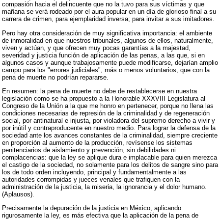
compasión hacia el delincuente que no la tuvo para sus víctimas y que
mañana se verá rodeado por el aura popular en un día de glorioso final a su
carrera de crimen, para ejemplaridad inversa; para invitar a sus imitadores.
Pero hay otra consideración de muy significativa importancia: el ambiente
de inmoralidad en que nuestros tribunales, algunos de ellos, naturalmente,
viven y actúan, y que ofrecen muy pocas garantías a la majestad,
severidad y justicia función de aplicación de las penas, a las que, si en
algunos casos y aunque trabajosamente puede modificarse, dejarían amplio
campo para los "errores judiciales", más o menos voluntarios, que con la
pena de muerte no podrían repararse.
En resumen: la pena de muerte no debe de restablecerse en nuestra
legislación como se ha propuesto a la Honorable XXXVIII Legislatura al
Congreso de la Unión a la que me honro en pertenecer, porque no llena las
condiciones necesarias de represión de la criminalidad y de regeneración
social, por antinatural e injusta, por violadora del supremo derecho a vivir y
por inútil y contraproducente en nuestro medio. Para lograr la defensa de la
sociedad ante los avances constantes de la criminalidad, siempre creciente
en proporción al aumento de la producción, revísense los sistemas
penitenciarios de aislamiento y prevención, sin debilidades ni
complacencias: que la ley se aplique dura e implacable para quien merezca
el castigo de la sociedad, no solamente para los delitos de sangre sino para
los de todo orden incluyendo, principal y fundamentalmente a las
autoridades corrompidas y jueces venales que trafiquen con la
administración de la justicia, la miseria, la ignorancia y el dolor humano.
(Aplausos).
Precisamente la depuración de la justicia en México, aplicando
rigurosamente la ley, es más efectiva que la aplicación de la pena de