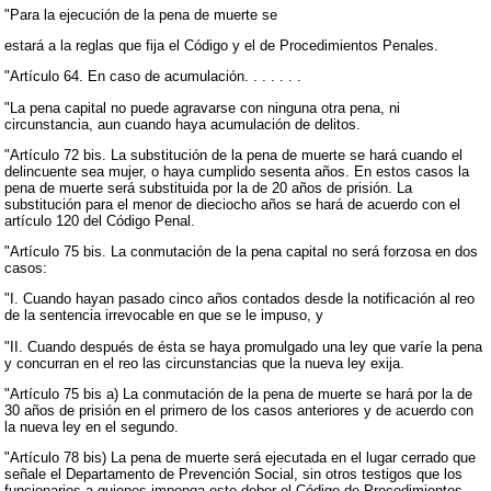
"Para la ejecución de la pena de muerte se
estará a la reglas que fija el Código y el de Procedimientos Penales.
"Artículo 64. En caso de acumulación. . . . . . .
"La pena capital no puede agravarse con ninguna otra pena, ni
circunstancia, aun cuando haya acumulación de delitos.
"Artículo 72 bis. La substitución de la pena de muerte se hará cuando el
delincuente sea mujer, o haya cumplido sesenta años. En estos casos la
pena de muerte será substituida por la de 20 años de prisión. La
substitución para el menor de dieciocho años se hará de acuerdo con el
artículo 120 del Código Penal.
"Artículo 75 bis. La conmutación de la pena capital no será forzosa en dos
casos:
"I. Cuando hayan pasado cinco años contados desde la notificación al reo
de la sentencia irrevocable en que se le impuso, y
"II. Cuando después de ésta se haya promulgado una ley que varíe la pena
y concurran en el reo las circunstancias que la nueva ley exija.
"Artículo 75 bis a) La conmutación de la pena de muerte se hará por la de
30 años de prisión en el primero de los casos anteriores y de acuerdo con
la nueva ley en el segundo.
"Artículo 78 bis) La pena de muerte será ejecutada en el lugar cerrado que
señale el Departamento de Prevención Social, sin otros testigos que los
funcionarios a quienes imponga este deber el Código de Procedimientos