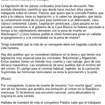
La legislación de los países civilizados está fuera de discusión. Han
existido elementos científicos que desde hace muchos años vienen
trabajando sobre el crimen. Francia -que quiero que le conceda Palafox que
está a la cabeza- tiene su legislación, y lo saben los abogados, que basta
la comprensión moral de un juez para sentenciar a un delincuente; caso
clásico continental: Landru. Legislación americana: ¿Qué pasaría en los
actuales momentos si el gobierno de la Casa Blanca no hubiera ejecutado a
tiempo a los saboteadores alemanes con la pena de muerte en
Washington? ¿Cómo hubiera podido la Unión Americana poner un valladar
al gangsterismo y a la criminalidad sin la pena de muerte?
Tengo entendido que la vida de un semejante debe ser sagrada cuando es
vida humana.
Hay dos pueblos que se consideran bárbaros en la tierra y que tienen una
legislación muy especial para los criminales: Beluchistán y Afganistán.
Estos pueblos tienen un método muy cruento y casi salvaje, pero de una
eficacia maravillosa. Las estadísticas de esos pueblos dan el mínimo del
del crimen. El castigo para el criminal habitual, ingénito, es la castración.
Suprimidas las hormonas testiculares se evita la procreación y la prole.
(Risas).
Por consiguiente, la pena de muerte de nosotros "con mucha agua", sería
uno de los factores que pondría una limitación al crimen en la República
mexicana. Si hiciéramos una encuesta nacional, sería abrumadora la
mayoría en este sentido.
Hablaba de standard de vida el compañero Palafox sabe que el trabajador