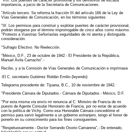
"VIII. Los puentes de carácter provisional y los definitivos de escasa
importancia, a juicio de la Secretaría de Comunicaciones.
"Artículo tercero. Se reforma la fracción III del artículo 166 de la Ley de
Vías Generales de Comunicación, en los términos siguientes:
"III. Los permisos para construir y explotar puentes de carácter provisional,
podrán otorgarse por el término improrrogable de cinco años como máximo.
"Protesto a Vuestras Señoríaslas seguridades de mi atenta y distinguida
consideración.
"Sufragio Efectivo. No Reelección.
"México, D.F., 23 de octubre de 1942.- El Presidente de la República,
Manuel Ávila Camacho".-
Recibo, y a la Comisión de Vías Generales de Comunicación e imprímase
-El C. secretario Gutiérrez Roldán Emilio (leyendo):
Telegrama procedente de: Tijuana, B.C., 10 de noviembre de 1942.
"Presidente Cámara de Diputados.- Cámara de Diputados.- México, D.F.
"Por esta misma via envío mi renuncia al C. Ministro de Francia de mi
puesto de Agente Consular Honorario de Francia, por no estar de acuerdo
con la política de Vichy. Como esa Honorable Cámara concedióme el
permiso para servir legalmente a un gobierno extranjero, tengo el honor de
ponerlo en su conocimiento para los fines consiguientes.
"Respetuosamente.- Doctor Serrando Osorio Camarena",- De enterado,