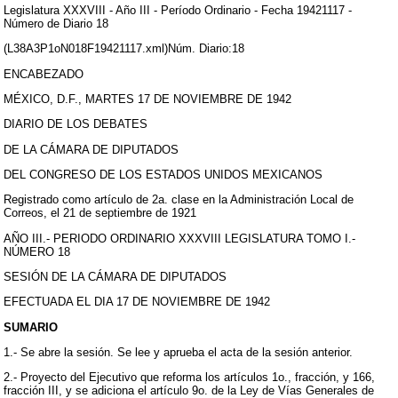
Legislatura XXXVIII - Año III - Período Ordinario - Fecha 19421117 -
Número de Diario 18
(L38A3P1oN018F19421117.xml)Núm. Diario:18
ENCABEZADO
MÉXICO, D.F., MARTES 17 DE NOVIEMBRE DE 1942
DIARIO DE LOS DEBATES
DE LA CÁMARA DE DIPUTADOS
DEL CONGRESO DE LOS ESTADOS UNIDOS MEXICANOS
Registrado como artículo de 2a. clase en la Administración Local de
Correos, el 21 de septiembre de 1921
AÑO III.- PERIODO ORDINARIO XXXVIII LEGISLATURA TOMO I.-
NÚMERO 18
SESIÓN DE LA CÁMARA DE DIPUTADOS
EFECTUADA EL DIA 17 DE NOVIEMBRE DE 1942
SUMARIO
1.- Se abre la sesión. Se lee y aprueba el acta de la sesión anterior.
2.- Proyecto del Ejecutivo que reforma los artículos 1o., fracción, y 166,
fracción III, y se adiciona el artículo 9o. de la Ley de Vías Generales de