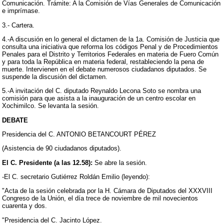
Comunicación. Trámite: A la Comisión de Vías Generales de Comunicación
e imprímase.
3.- Cartera.
4.-A discusión en lo general el dictamen de la 1a. Comisión de Justicia que
consulta una iniciativa que reforma los códigos Penal y de Procedimientos
Penales para el Distrito y Territorios Federales en materia de Fuero Común
y para toda la República en materia federal, restableciendo la pena de
muerte. Intervienen en el debate numerosos ciudadanos diputados. Se
suspende la discusión del dictamen.
5.-A invitación del C. diputado Reynaldo Lecona Soto se nombra una
comisión para que asista a la inauguración de un centro escolar en
Xochimilco. Se levanta la sesión.
DEBATE
Presidencia del C. ANTONIO BETANCOURT PÉREZ
(Asistencia de 90 ciudadanos diputados).
El C. Presidente (a las 12.58):
Se abre la sesión.
-El C. secretario Gutiérrez Roldán Emilio (leyendo):
"Acta de la sesión celebrada por la H. Cámara de Diputados del XXXVIII
Congreso de la Unión, el día trece de noviembre de mil novecientos
cuarenta y dos.
"Presidencia del C. Jacinto López.