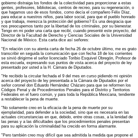
gobierno distraiga los fondos de la colectividad para proporcionar a estas
gentes, profesores, bibliotecas, centros de recreo, para su regeneración, o
que hagamos uso de esos fondos, como decía el compañero Félix Díaz,
para educar a nuestros niños, para labor social, para que el pueblo honrado
y que trabaja, merezca la protección del gobierno? Es una desgracia que
nos preocupemos tanto por la libertad de los criminales, por su bienestar.
Tengo en mi poder una carta que recibí, cuando presenté este proyecto, del
Director de la Facultad de Derecho y Ciencias Sociales de la Universidad
Nacional de México. Esta carta dice así señores:
"En relación con su atenta carta de fecha 26 de octubre último, me es grato
transcribir en seguida la comunicación que con fecha 18 de los corrientes
se sirvió dirigirme el señor licenciado Toribio Esquivel Obregón, Profesor de
esta escuela, expresando sus puntos de vista acerca del proyecto de ley
presentado por usted a la H. Cámara de Diputados.
"He recibido la circular fechada el 9 del mes en curso pidiendo mi opinión
acerca del proyecto de ley presentada a la Cámara de Diputados por el
señor coronel don Eduardo Hernández Cházaro para que se reformen los
Códigos Penal y de Procedimientos Penales para el Distrito y Territorios
Federales en el fuero común, y para toda la República Mexicana, tendiente
a restablecer la pena de muerte.
"No solamente creo en la eficacia de la pena de muerte por su
ejemplaridad, para defender a la sociedad, sino que es necesaria en las
actuales circunstancias en que, debido, entre otras cosas, a la lenidad de
las penas y a las dificultades que los procedimientos penales presentan
para su aplicación la criminalidad ha crecido en forma alarmante.
"Pero también creo muy difícil que sea admitida la medida que propone el