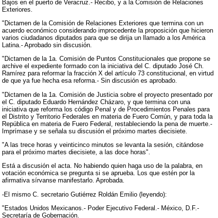
Bajos en el puerto de Veracruz.- Recibo, y a la Comisión de Relaciones
Exteriores.
"Dictamen de la Comisión de Relaciones Exteriores que termina con un
acuerdo económico considerando improcedente la proposición que hicieron
varios ciudadanos diputados para que se dirija un llamado a los América
Latina.- Aprobado sin discusión.
"Dictamen de la 1a. Comisión de Puntos Constitucionales que propone se
archive el expediente formado con la iniciativa del C. diputado José Ch.
Ramírez para reformar la fracción X del artículo 73 constitucional, en virtud
de que ya fue hecha esa reforma.- Sin discusión es aprobado.
"Dictamen de la 1a. Comisión de Justicia sobre el proyecto presentado por
el C. diputado Eduardo Hernández Cházaro, y que termina con una
iniciativa que reforma los código Penal y de Procedimientos Penales para
el Distrito y Territorio Federales en materia de Fuero Común, y para toda la
República en materia de Fuero Federal, restableciendo la pena de muerte.-
Imprímase y se señala su discusión el próximo martes diecisiete.
"A las trece horas y veinticinco minutos se levanta la sesión, citándose
para el próximo martes diecisiete, a las doce horas".
Está a discusión el acta. No habiendo quien haga uso de la palabra, en
votación económica se pregunta si se aprueba. Los que estén por la
afirmativa sírvanse manifestarlo. Aprobada.
-El mismo C. secretario Gutiérrez Roldán Emilio (leyendo):
"Estados Unidos Mexicanos.- Poder Ejecutivo Federal.- México, D.F.-
Secretaría de Gobernación.