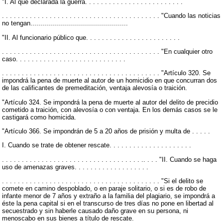
"I. Al que declarada la guerra. . . . . . . . . . . . . . . . . . . . . . . . .
. . . . . . . . . . . . . . . . . . . . . . . . . . . . . . . . . . . . . . . . "Cuando las noticias
no tengan.................................................
"II. Al funcionario público que. . . . . . . . . . . . . . . . . . . . . . . .
. . . . . . . . . . . . . . . . . . . . . . . . . . . . . . . . . . . . . . . . "En cualquier otro
caso. . . . . . . . . . . . . . . . . . . . . . . . . . . .
. . . . . . . . . . . . . . . . . . . . . . . . . . . . . . . . . . . . . . . . "Artículo 320. Se
impondrá la pena de muerte al autor de un homicidio en que concurran dos
de las calificantes de premeditación, ventaja alevosía o traición.
"Artículo 324. Se impondrá la pena de muerte al autor del delito de precidio
cometido a traición, con alevosía o con ventaja. En los demás casos se le
castigará como homicida.
"Artículo 366. Se impondrán de 5 a 20 años de prisión y multa de . . . . .
I. Cuando se trate de obtener rescate. . . . . . . . . . . . . . . . . . . . .
. . . . . . . . . . . . . . . . . . . . . . . . . . . . . . . . . . . .. . . . "II. Cuando se haga
uso de amenazas graves. . . . . . . . . . . . . . . . . . .
. . . . . . . . . . . . . . . . . . . . . . . . . . . . . . . . . . . . . . . . "Si el delito se
comete en camino despoblado, o en paraje solitario, o si es de robo de
infante menor de 7 años y extraño a la familia del plagiario, se impondrá a
éste la pena capital si en el transcurso de tres días no pone en libertad al
secuestrado y sin haberle causado daño grave en su persona, ni
menoscabo en sus bienes a título de rescate.