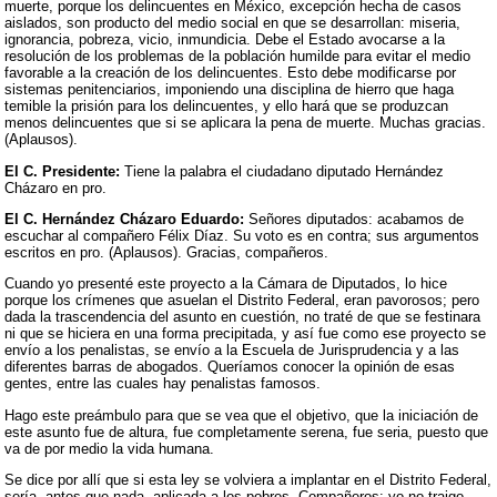
muerte, porque los delincuentes en México, excepción hecha de casos
aislados, son producto del medio social en que se desarrollan: miseria,
ignorancia, pobreza, vicio, inmundicia. Debe el Estado avocarse a la
resolución de los problemas de la población humilde para evitar el medio
favorable a la creación de los delincuentes. Esto debe modificarse por
sistemas penitenciarios, imponiendo una disciplina de hierro que haga
temible la prisión para los delincuentes, y ello hará que se produzcan
menos delincuentes que si se aplicara la pena de muerte. Muchas gracias.
(Aplausos).
El C. Presidente:
Tiene la palabra el ciudadano diputado Hernández
Cházaro en pro.
El C. Hernández Cházaro Eduardo:
Señores diputados: acabamos de
escuchar al compañero Félix Díaz. Su voto es en contra; sus argumentos
escritos en pro. (Aplausos). Gracias, compañeros.
Cuando yo presenté este proyecto a la Cámara de Diputados, lo hice
porque los crímenes que asuelan el Distrito Federal, eran pavorosos; pero
dada la trascendencia del asunto en cuestión, no traté de que se festinara
ni que se hiciera en una forma precipitada, y así fue como ese proyecto se
envío a los penalistas, se envío a la Escuela de Jurisprudencia y a las
diferentes barras de abogados. Queríamos conocer la opinión de esas
gentes, entre las cuales hay penalistas famosos.
Hago este preámbulo para que se vea que el objetivo, que la iniciación de
este asunto fue de altura, fue completamente serena, fue seria, puesto que
va de por medio la vida humana.
Se dice por allí que si esta ley se volviera a implantar en el Distrito Federal,
sería, antes que nada, aplicada a los pobres. Compañeros: yo no traigo