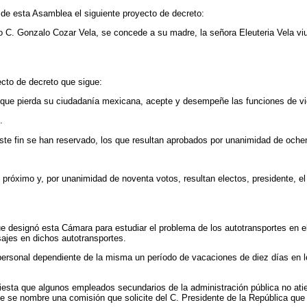
de esta Asamblea el siguiente proyecto de decreto:
tinto C. Gonzalo Cozar Vela, se concede a su madre, la señora Eleuteria Vela
cto de decreto que sigue:
n que pierda su ciudadanía mexicana, acepte y desempeñe las funciones de vic
.
este fin se han reservado, los que resultan aprobados por unanimidad de och
próximo y, por unanimidad de noventa votos, resultan electos, presidente, e
e designó esta Cámara para estudiar el problema de los autotransportes en el
sajes en dichos autotransportes.
personal dependiente de la misma un período de vacaciones de diez días en
ifiesta que algunos empleados secundarios de la administración pública no a
ide se nombre una comisión que solicite del C. Presidente de la República que 