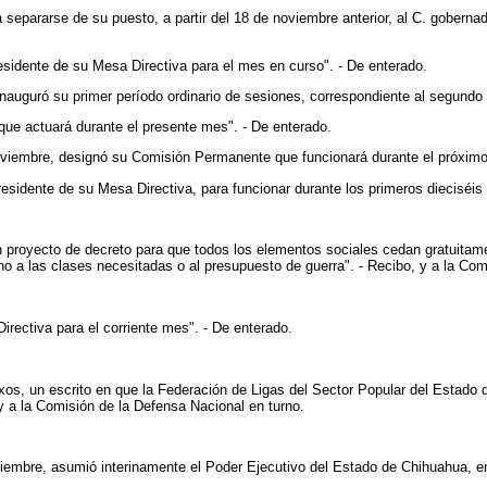
 separarse de su puesto, a partir del 18 de noviembre anterior, al C. gobernad
residente de su Mesa Directiva para el mes en curso". - De enterado.
inauguró su primer período ordinario de sesiones, correspondiente al segundo 
 que actuará durante el presente mes". - De enterado.
viembre, designó su Comisión Permanente que funcionará durante el próximo 
residente de su Mesa Directiva, para funcionar durante los primeros dieciséis 
n proyecto de decreto para que todos los elementos sociales cedan gratuitament
no a las clases necesitadas o al presupuesto de guerra". - Recibo, y a la Co
irectiva para el corriente mes". - De enterado.
exos, un escrito en que la Federación de Ligas del Sector Popular del Estado 
 y a la Comisión de la Defensa Nacional en turno.
viembre, asumió interinamente el Poder Ejecutivo del Estado de Chihuahua, en 