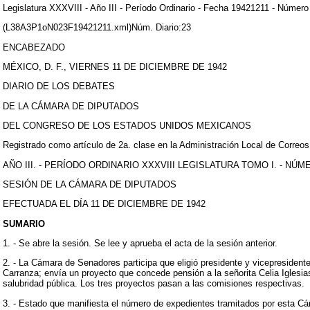
Legislatura XXXVIII - Año III - Período Ordinario - Fecha 19421211 - Número
(L38A3P1oN023F19421211.xml)Núm. Diario:23
ENCABEZADO
MÉXICO, D. F., VIERNES 11 DE DICIEMBRE DE 1942
DIARIO DE LOS DEBATES
DE LA CÁMARA DE DIPUTADOS
DEL CONGRESO DE LOS ESTADOS UNIDOS MEXICANOS
Registrado como artículo de 2a. clase en la Administración Local de Correos
AÑO III. - PERÍODO ORDINARIO XXXVIII LEGISLATURA TOMO I. - NÚM
SESIÓN DE LA CÁMARA DE DIPUTADOS
EFECTUADA EL DÍA 11 DE DICIEMBRE DE 1942
SUMARIO
1. - Se abre la sesión. Se lee y aprueba el acta de la sesión anterior.
2. - La Cámara de Senadores participa que eligió presidente y vicepresident
Carranza; envía un proyecto que concede pensión a la señorita Celia Iglesia
salubridad pública. Los tres proyectos pasan a las comisiones respectivas.
3. - Estado que manifiesta el número de expedientes tramitados por esta