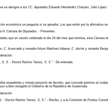
ativa se designa a los CC. diputados Eduardo Hernández Cházaro, Julio López 
ción económica se pregunta si se aprueba. Los que estén por la afirmativa se 
a H. Cámara de Diputados. - Presentes.
tedes que en sesión celebrada el día 24 del mes que termina, esta Cámara de
es, C. licenciado y senador Arturo Martínez Adame, C. doctor y senador Benja
deración.
 S. S. - Doctor Ramiro Tamez, S. S." - De enterado.
añar expediente y minuta proyecto de decreto, que concede permiso al ciudad
uvo a bien otorgarle el Gobierno de la República de Guatemala.
deración.
 S. - Doctor Ramiro Tamez, S. S." - Recibo, y a la Comisión de Puntos Consti