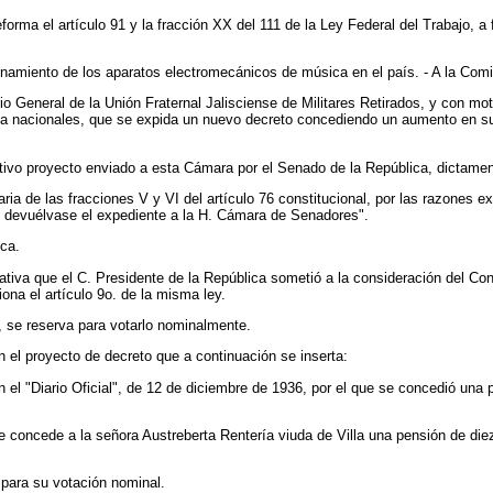
rma el artículo 91 y la fracción XX del 111 de la Ley Federal del Trabajo, a 
onamiento de los aparatos electromecánicos de música en el país. - A la Com
rio General de la Unión Fraternal Jalisciense de Militares Retirados, y con mo
ada nacionales, que se expida un nuevo decreto concediendo un aumento en su
ivo proyecto enviado a esta Cámara por el Senado de la República, dictamen
ia de las fracciones V y VI del artículo 76 constitucional, por las razones e
s, devuélvase el expediente a la H. Cámara de Senadores".
ca.
iva que el C. Presidente de la República sometió a la consideración del Cong
ona el artículo 9o. de la misma ley.
ar, se reserva para votarlo nominalmente.
el proyecto de decreto que a continuación se inserta:
n el "Diario Oficial", de 12 de diciembre de 1936, por el que se concedió una 
 se concede a la señora Austreberta Rentería viuda de Villa una pensión de die
 para su votación nominal.