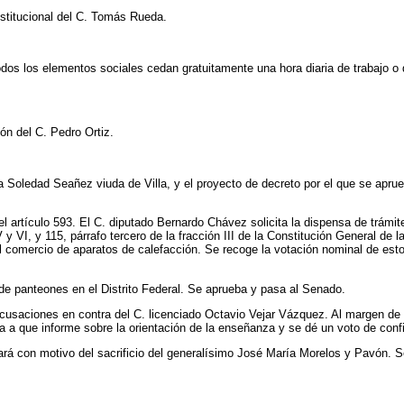
nstitucional del C. Tomás Rueda.
todos los elementos sociales cedan gratuitamente una hora diaria de trabajo o
ón del C. Pedro Ortiz.
ra Soledad Seañez viuda de Villa, y el proyecto de decreto por el que se apru
l artículo 593. El C. diputado Bernardo Chávez solicita la dispensa de trámi
V y VI, y 115, párrafo tercero de la fracción III de la Constitución General d
l comercio de aparatos de calefacción. Se recoge la votación nominal de est
 de panteones en el Distrito Federal. Se aprueba y pasa al Senado.
acusaciones en contra del C. licenciado Octavio Vejar Vázquez. Al margen de 
ica a que informe sobre la orientación de la enseñanza y se dé un voto de co
rá con motivo del sacrificio del generalísimo José María Morelos y Pavón. Se