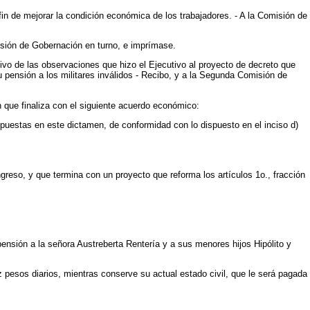
fin de mejorar la condición económica de los trabajadores. - A la Comisión de
isión de Gobernación en turno, e imprímase.
tivo de las observaciones que hizo el Ejecutivo al proyecto de decreto que
 pensión a los militares inválidos - Recibo, y a la Segunda Comisión de
 que finaliza con el siguiente acuerdo económico:
xpuestas en este dictamen, de conformidad con lo dispuesto en el inciso d)
reso, y que termina con un proyecto que reforma los artículos 1o., fracción
pensión a la señora Austreberta Rentería y a sus menores hijos Hipólito y
z pesos diarios, mientras conserve su actual estado civil, que le será pagada