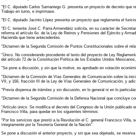
"El C. diputado Carlos Samaniego G. presenta un proyecto de decreto que refo
Trabajo en turno, e imprímase.
"El C. diputado Jacinto López presenta un proyecto que reglamenta el funci
"El C. teniente José C. Parra Armendáriz solicita, en su carácter de Secreta
reforma el artículo 6o. de la Ley de Retiros y Pensiones del Ejército y Arm
Hacienda que tiene antecedentes.
"Dictamen de la Segunda Comisión de Puntos Constitucionales sobre el relat
"Único. No considerando procedente el texto del proyecto de Ley Reglamentar
del artículo 72 de la Constitución Política de los Estados Unidos Mexicano
"Se pone a discusión, y sin que la motive, es aprobado en votación económi
"Dictamen de la Comisión de Vías Generales de Comunicación sobre la iniciat
VII, y 166, fracción III de la Ley de Vías Generales de Comunicación, y adici
"Previa dispensa de trámites y sin discusión, en lo general ni en lo particul
"Dictamen de la Segunda Comisión de la Defensa Nacional que concluye con 
"Artículo único. Se modifica el decreto del Congreso de la Unión publicado e
Francisco Villa, para quedar en los siguientes términos:
"Por los servicios que prestó a la Revolución el C. general Francisco Villa,
íntegramente por la Tesorería General de la Nación".
Se pone a discusión el anterior proyecto, y sin que sea objetado, se reserva