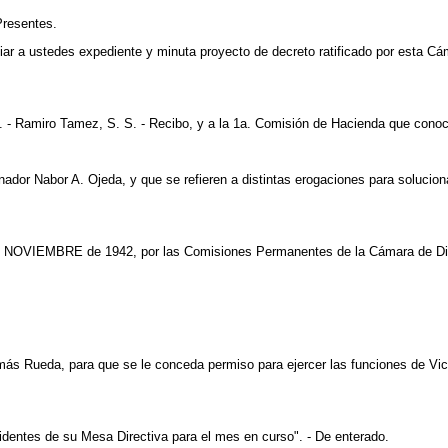
Presentes.
viar a ustedes expediente y minuta proyecto de decreto ratificado por esta Cám
S. - Ramiro Tamez, S. S. - Recibo, y a la 1a. Comisión de Hacienda que conoc
or Nabor A. Ojeda, y que se refieren a distintas erogaciones para solucionar 
e NOVIEMBRE de 1942, por las Comisiones Permanentes de la Cámara de Dip
Tomás Rueda, para que se le conceda permiso para ejercer las funciones de Vic
sidentes de su Mesa Directiva para el mes en curso". - De enterado.