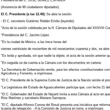
Presidencia del C. JOSÉ GÓMEZ ESPARZA
(Asistencia de 90 ciudadanos diputados).
El C. Presidente (a las 12.40):
Se abre la sesión.
- El C. secretario Gutiérrez Roldán Emilio (leyendo):
"Acta de la sesión celebrada por la H. Cámara de Diputados del XXXVIII Cong
"Presidencia del C. Jacinto López.
"En la ciudad de México, a las trece horas del
viernes veintisiete de noviembre de mil novecientos cuarenta y dos, se abr
"Es leída y aprobada, sin que nadie la objete, el acta de la sesión anterior qu
"En seguida se da cuenta a la Cámara con los documentos en cartera:
"La Secretaría de Gobernación remite, para los efectos constitucionales cor
Agricultura y Fomento, e imprímase.
"El C. Presidente de la Suprema Corte de Justicia de la Nación remite el p
"La Legislatura del Estado de Aguascalientes participa que, con fecha 21 del 
"El C. Gobernador del Estado de Nayarit invita a esta Cámara al acto en que
Ríos Martínez y secretario Mariano Samayoa.
"El C. diputado Alfonso Corona del Rosal presenta una iniciativa que reforma
la pena de relegación. - A la Comisión de Justicia en turno, e imprímase.