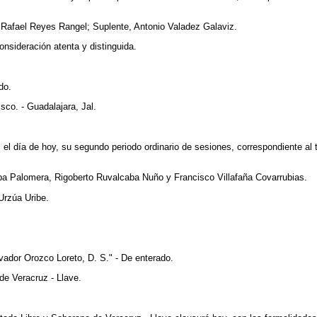
l, Rafael Reyes Rangel; Suplente, Antonio Valadez Galaviz.
nsideración atenta y distinguida.
do.
co. - Guadalajara, Jal.
 el día de hoy, su segundo periodo ordinario de sesiones, correspondiente al 
ba Palomera, Rigoberto Ruvalcaba Nuño y Francisco Villafaña Covarrubias.
Urzúa Uribe.
lvador Orozco Loreto, D. S." - De enterado.
de Veracruz - Llave.