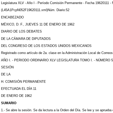
Legislatura XLV - Año I - Período Comisión Permanente - Fecha 19620111 - 
(L45A1PcpN052F19620111.xml)Núm. Diario:52
ENCABEZADO
MÉXICO, D. F., JUEVES 11 DE ENERO DE 1962
DIARIO DE LOS DEBATES
DE LA CÁMARA DE DIPUTADOS
DEL CONGRESO DE LOS ESTADOS UNIDOS MEXICANOS
Registrado como artículo de 2a. clase en la Administración Local de Correos
AÑO I. - PERIODO ORDINARIO XLV LEGISLATURA TOMO I. - NÚMERO 5
SESIÓN
DE LA
H. COMISIÓN PERMANENTE
EFECTUADA EL DÍA 11
DE ENERO DE 1962
SUMARIO
1.- Se abre la sesión. Se da lectura a la Orden del Día. Se lee y se aprueba e