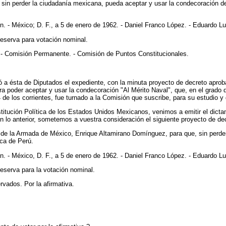
in perder la ciudadanía mexicana, pueda aceptar y usar la condecoración de la
- México; D. F., a 5 de enero de 1962. - Daniel Franco López. - Eduardo Luqu
reserva para votación nominal.
- Comisión Permanente. - Comisión de Puntos Constitucionales.
a ésta de Diputados el expediente, con la minuta proyecto de decreto aprob
oder aceptar y usar la condecoración "Al Mérito Naval", que, en el grado de 
de los corrientes, fue turnado a la Comisión que suscribe, para su estudio y
nstitución Política de los Estados Unidos Mexicanos, venimos a emitir el dict
n lo anterior, sometemos a vuestra consideración el siguiente proyecto de de
 de la Armada de México, Enrique Altamirano Domínguez, para que, sin perder
ica de Perú.
- México, D. F., a 5 de enero de 1962. - Daniel Franco López. - Eduardo Luqu
eserva para la votación nominal.
rvados. Por la afirmativa.