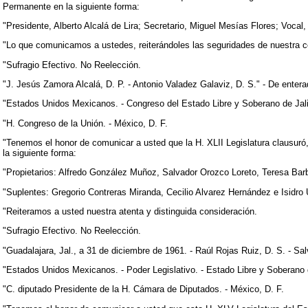
Permanente en la siguiente forma:
"Presidente, Alberto Alcalá de Lira; Secretario, Miguel Mesías Flores; Voca
"Lo que comunicamos a ustedes, reiterándoles las seguridades de nuestra co
"Sufragio Efectivo. No Reelección.
"J. Jesús Zamora Alcalá, D. P. - Antonio Valadez Galaviz, D. S." - De entera
"Estados Unidos Mexicanos. - Congreso del Estado Libre y Soberano de Jalis
"H. Congreso de la Unión. - México, D. F.
"Tenemos el honor de comunicar a usted que la H. XLII Legislatura clausuró,
la siguiente forma:
"Propietarios: Alfredo González Muñoz, Salvador Orozco Loreto, Teresa Bar
"Suplentes: Gregorio Contreras Miranda, Cecilio Alvarez Hernández e Isidro 
"Reiteramos a usted nuestra atenta y distinguida consideración.
"Sufragio Efectivo. No Reelección.
"Guadalajara, Jal., a 31 de diciembre de 1961. - Raúl Rojas Ruiz, D. S. - Sa
"Estados Unidos Mexicanos. - Poder Legislativo. - Estado Libre y Soberano 
"C. diputado Presidente de la H. Cámara de Diputados. - México, D. F.