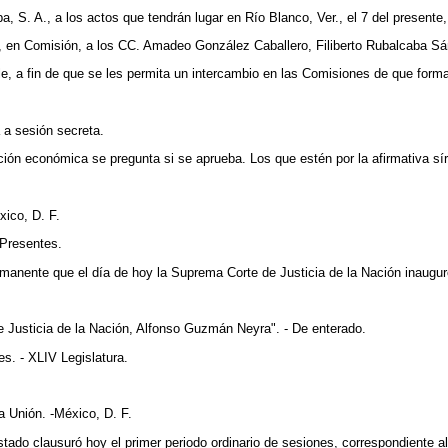
ba, S. A., a los actos que tendrán lugar en Río Blanco, Ver., el 7 del present
, en Comisión, a los CC. Amadeo González Caballero, Filiberto Rubalcaba S
e, a fin de que se les permita un intercambio en las Comisiones de que forma
 a sesión secreta.
ción económica se pregunta si se aprueba. Los que estén por la afirmativa sí
ico, D. F.
 Presentes.
anente que el día de hoy la Suprema Corte de Justicia de la Nación inauguró
e Justicia de la Nación, Alfonso Guzmán Neyra". - De enterado.
s. - XLIV Legislatura.
 Unión. -México, D. F.
ado clausuró hoy el primer periodo ordinario de sesiones, correspondiente al 