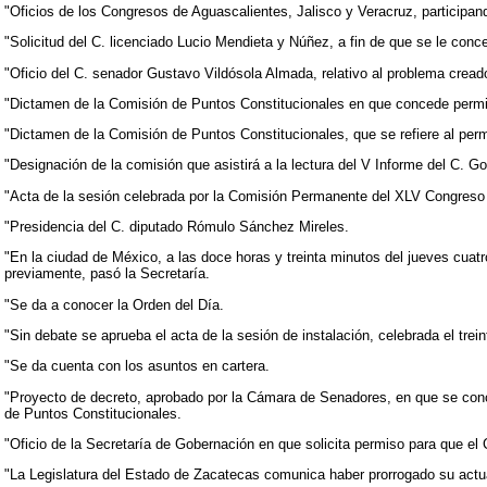
"Oficios de los Congresos de Aguascalientes, Jalisco y Veracruz, participan
"Solicitud del C. licenciado Lucio Mendieta y Núñez, a fin de que se le con
"Oficio del C. senador Gustavo Vildósola Almada, relativo al problema creado
"Dictamen de la Comisión de Puntos Constitucionales en que concede permi
"Dictamen de la Comisión de Puntos Constitucionales, que se refiere al per
"Designación de la comisión que asistirá a la lectura del V Informe del C. Go
"Acta de la sesión celebrada por la Comisión Permanente del XLV Congreso d
"Presidencia del C. diputado Rómulo Sánchez Mireles.
"En la ciudad de México, a las doce horas y treinta minutos del jueves cuat
previamente, pasó la Secretaría.
"Se da a conocer la Orden del Día.
"Sin debate se aprueba el acta de la sesión de instalación, celebrada el trei
"Se da cuenta con los asuntos en cartera.
"Proyecto de decreto, aprobado por la Cámara de Senadores, en que se conc
de Puntos Constitucionales.
"Oficio de la Secretaría de Gobernación en que solicita permiso para que e
"La Legislatura del Estado de Zacatecas comunica haber prorrogado su actual