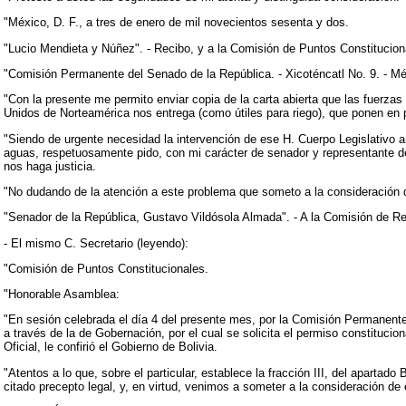
"México, D. F., a tres de enero de mil novecientos sesenta y dos.
"Lucio Mendieta y Núñez". - Recibo, y a la Comisión de Puntos Constitucion
"Comisión Permanente del Senado de la República. - Xicoténcatl No. 9. - Mé
"Con la presente me permito enviar copia de la carta abierta que las fuerza
Unidos de Norteamérica nos entrega (como útiles para riego), que ponen en 
"Siendo de urgente necesidad la intervención de ese H. Cuerpo Legislativo a
aguas, respetuosamente pido, con mi carácter de senador y representante de
nos haga justicia.
"No dudando de la atención a este problema que someto a la consideración d
"Senador de la República, Gustavo Vildósola Almada". - A la Comisión de Re
- El mismo C. Secretario (leyendo):
"Comisión de Puntos Constitucionales.
"Honorable Asamblea:
"En sesión celebrada el día 4 del presente mes, por la Comisión Permanente d
a través de la de Gobernación, por el cual se solicita el permiso constituc
Oficial, le confirió el Gobierno de Bolivia.
"Atentos a lo que, sobre el particular, establece la fracción III, del aparta
citado precepto legal, y, en virtud, venimos a someter a la consideración de