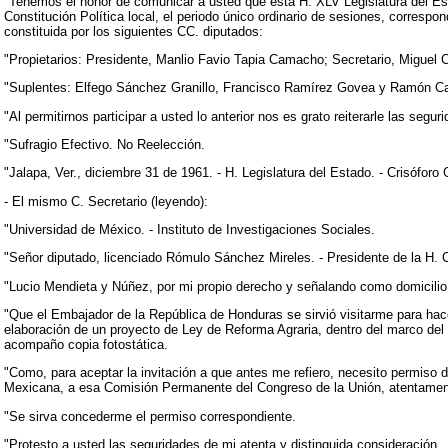
"Tenemos el honor de comunicar a usted que esta H. XLV Legislatura del Esta
Constitución Política local, el periodo único ordinario de sesiones, corresp
constituida por los siguientes CC. diputados:
"Propietarios: Presidente, Manlio Favio Tapia Camacho; Secretario, Miguel C
"Suplentes: Elfego Sánchez Granillo, Francisco Ramírez Govea y Ramón Ca
"Al permitirnos participar a usted lo anterior nos es grato reiterarle las segu
"Sufragio Efectivo. No Reelección.
"Jalapa, Ver., diciembre 31 de 1961. - H. Legislatura del Estado. - Crisófor
- El mismo C. Secretario (leyendo):
"Universidad de México. - Instituto de Investigaciones Sociales.
"Señor diputado, licenciado Rómulo Sánchez Mireles. - Presidente de la H. 
"Lucio Mendieta y Núñez, por mi propio derecho y señalando como domicilio, 
"Que el Embajador de la República de Honduras se sirvió visitarme para hace
elaboración de un proyecto de Ley de Reforma Agraria, dentro del marco del p
acompaño copia fotostática.
"Como, para aceptar la invitación a que antes me refiero, necesito permiso de
Mexicana, a esa Comisión Permanente del Congreso de la Unión, atentamen
"Se sirva concederme el permiso correspondiente.
"Protesto a usted las seguridades de mi atenta y distinguida consideración.