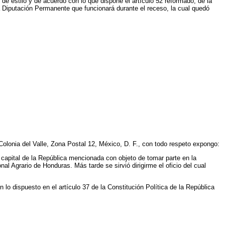
e estilo y de acuerdo con lo que dispone el artículo 52 reformado, de la
 la Diputación Permanente que funcionará durante el receso, la cual quedó
Colonia del Valle, Zona Postal 12, México, D. F., con todo respeto expongo:
 capital de la República mencionada con objeto de tomar parte en la
l Agrario de Honduras. Más tarde se sirvió dirigirme el oficio del cual
 lo dispuesto en el artículo 37 de la Constitución Política de la República