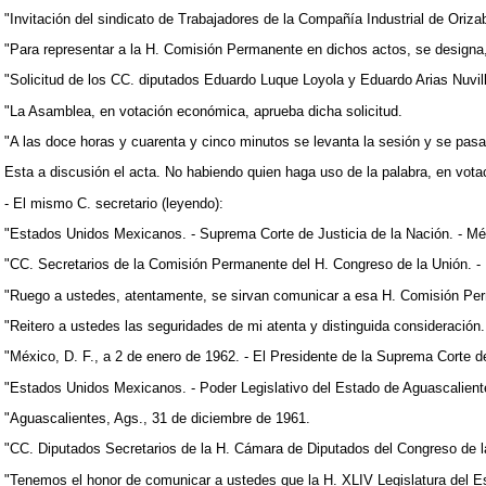
"Invitación del sindicato de Trabajadores de la Compañía Industrial de Oriza
"Para representar a la H. Comisión Permanente en dichos actos, se designa
"Solicitud de los CC. diputados Eduardo Luque Loyola y Eduardo Arias Nuvill
"La Asamblea, en votación económica, aprueba dicha solicitud.
"A las doce horas y cuarenta y cinco minutos se levanta la sesión y se pasa
Esta a discusión el acta. No habiendo quien haga uso de la palabra, en vota
- El mismo C. secretario (leyendo):
"Estados Unidos Mexicanos. - Suprema Corte de Justicia de la Nación. - Méx
"CC. Secretarios de la Comisión Permanente del H. Congreso de la Unión. -
"Ruego a ustedes, atentamente, se sirvan comunicar a esa H. Comisión Perm
"Reitero a ustedes las seguridades de mi atenta y distinguida consideración.
"México, D. F., a 2 de enero de 1962. - El Presidente de la Suprema Corte d
"Estados Unidos Mexicanos. - Poder Legislativo del Estado de Aguascaliente
"Aguascalientes, Ags., 31 de diciembre de 1961.
"CC. Diputados Secretarios de la H. Cámara de Diputados del Congreso de la
"Tenemos el honor de comunicar a ustedes que la H. XLIV Legislatura del Est