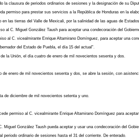
do la clausura de periodos ordinarios de sesiones y la designación de su Dip
ceda permiso para prestar sus servicios a la República de Honduras en la ela
 en las tierras del Valle de Mexicali, por la salinidad de las aguas de Estad
so al C. Miguel González Taush para aceptar una condecoración del Gobierno
miso al C. vicealmirante Enrique Altamirano Domínguez, para aceptar una con
bernador del Estado de Puebla, el día 15 del actual".
e la Unión, el día cuatro de enero de mil novecientos sesenta y dos.
ro de enero de mil novecientos sesenta y dos, se abre la sesión, con asistenc
nta de diciembre de mil novecientos setenta y uno.
ede permiso al C. vicealmirante Enrique Altamirano Domínguez para aceptar 
l C. Miguel González Taush pueda aceptar y usar una condecoración del Gobier
 periodo ordinario de sesiones hasta el 31 del corriente. De enterado.