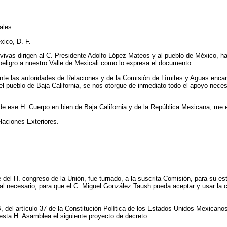
ales.
xico, D. F.
s vivas dirigen al C. Presidente Adolfo López Mateos y al pueblo de México, 
peligro a nuestro Valle de Mexicali como lo expresa el documento.
nte las autoridades de Relaciones y de la Comisión de Límites y Aguas encarg
l pueblo de Baja California, se nos otorgue de inmediato todo el apoyo nece
e ese H. Cuerpo en bien de Baja California y de la República Mexicana, me e
laciones Exteriores.
el H. congreso de la Unión, fue turnado, a la suscrita Comisión, para su estu
ional necesario, para que el C. Miguel González Taush pueda aceptar y usar la
do B, del artículo 37 de la Constitución Política de los Estados Unidos Mexic
 esta H. Asamblea el siguiente proyecto de decreto: