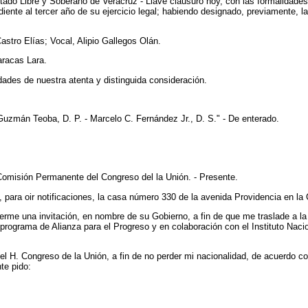
do Libre y Soberano de Veracruz - Llave clausuró hoy, con las formalidades d
ondiente al tercer año de su ejercicio legal; habiendo designado, previamente,
astro Elías; Vocal, Alipio Gallegos Olán.
racas Lara.
ridades de nuestra atenta y distinguida consideración.
o Guzmán Teoba, D. P. - Marcelo C. Fernández Jr., D. S." - De enterado.
Comisión Permanente del Congreso del la Unión. - Presente.
para oir notificaciones, la casa número 330 de la avenida Providencia en la 
rme una invitación, en nombre de su Gobierno, a fin de que me traslade a la
rograma de Alianza para el Progreso y en colaboración con el Instituto Naciona
l H. Congreso de la Unión, a fin de no perder mi nacionalidad, de acuerdo con
te pido: