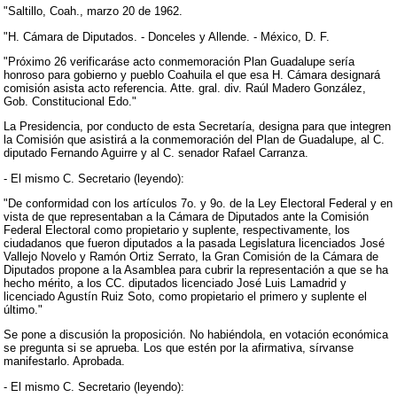
"Saltillo, Coah., marzo 20 de 1962.
"H. Cámara de Diputados. - Donceles y Allende. - México, D. F.
"Próximo 26 verificaráse acto conmemoración Plan Guadalupe sería
honroso para gobierno y pueblo Coahuila el que esa H. Cámara designará
comisión asista acto referencia. Atte. gral. div. Raúl Madero González,
Gob. Constitucional Edo."
La Presidencia, por conducto de esta Secretaría, designa para que integren
la Comisión que asistirá a la conmemoración del Plan de Guadalupe, al C.
diputado Fernando Aguirre y al C. senador Rafael Carranza.
- El mismo C. Secretario (leyendo):
"De conformidad con los artículos 7o. y 9o. de la Ley Electoral Federal y en
vista de que representaban a la Cámara de Diputados ante la Comisión
Federal Electoral como propietario y suplente, respectivamente, los
ciudadanos que fueron diputados a la pasada Legislatura licenciados José
Vallejo Novelo y Ramón Ortiz Serrato, la Gran Comisión de la Cámara de
Diputados propone a la Asamblea para cubrir la representación a que se ha
hecho mérito, a los CC. diputados licenciado José Luis Lamadrid y
licenciado Agustín Ruiz Soto, como propietario el primero y suplente el
último."
Se pone a discusión la proposición. No habiéndola, en votación económica
se pregunta si se aprueba. Los que estén por la afirmativa, sírvanse
manifestarlo. Aprobada.
- El mismo C. Secretario (leyendo):