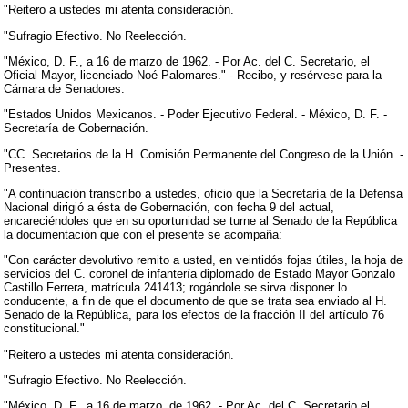
"Reitero a ustedes mi atenta consideración.
"Sufragio Efectivo. No Reelección.
"México, D. F., a 16 de marzo de 1962. - Por Ac. del C. Secretario, el
Oficial Mayor, licenciado Noé Palomares." - Recibo, y resérvese para la
Cámara de Senadores.
"Estados Unidos Mexicanos. - Poder Ejecutivo Federal. - México, D. F. -
Secretaría de Gobernación.
"CC. Secretarios de la H. Comisión Permanente del Congreso de la Unión. -
Presentes.
"A continuación transcribo a ustedes, oficio que la Secretaría de la Defensa
Nacional dirigió a ésta de Gobernación, con fecha 9 del actual,
encareciéndoles que en su oportunidad se turne al Senado de la República
la documentación que con el presente se acompaña:
"Con carácter devolutivo remito a usted, en veintidós fojas útiles, la hoja de
servicios del C. coronel de infantería diplomado de Estado Mayor Gonzalo
Castillo Ferrera, matrícula 241413; rogándole se sirva disponer lo
conducente, a fin de que el documento de que se trata sea enviado al H.
Senado de la República, para los efectos de la fracción II del artículo 76
constitucional."
"Reitero a ustedes mi atenta consideración.
"Sufragio Efectivo. No Reelección.
"México, D. F., a 16 de marzo, de 1962. - Por Ac. del C. Secretario el