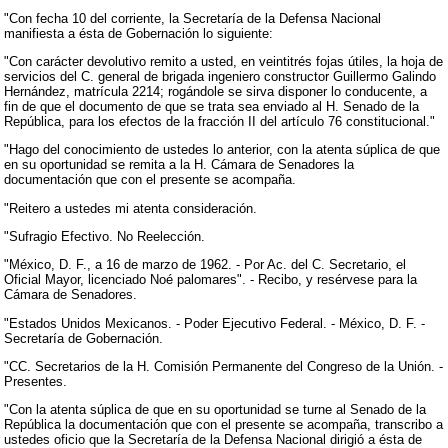
"Con fecha 10 del corriente, la Secretaría de la Defensa Nacional
manifiesta a ésta de Gobernación lo siguiente:
"Con carácter devolutivo remito a usted, en veintitrés fojas útiles, la hoja de
servicios del C. general de brigada ingeniero constructor Guillermo Galindo
Hernández, matrícula 2214; rogándole se sirva disponer lo conducente, a
fin de que el documento de que se trata sea enviado al H. Senado de la
República, para los efectos de la fracción II del artículo 76 constitucional."
"Hago del conocimiento de ustedes lo anterior, con la atenta súplica de que
en su oportunidad se remita a la H. Cámara de Senadores la
documentación que con el presente se acompaña.
"Reitero a ustedes mi atenta consideración.
"Sufragio Efectivo. No Reelección.
"México, D. F., a 16 de marzo de 1962. - Por Ac. del C. Secretario, el
Oficial Mayor, licenciado Noé palomares". - Recibo, y resérvese para la
Cámara de Senadores.
"Estados Unidos Mexicanos. - Poder Ejecutivo Federal. - México, D. F. -
Secretaría de Gobernación.
"CC. Secretarios de la H. Comisión Permanente del Congreso de la Unión. -
Presentes.
"Con la atenta súplica de que en su oportunidad se turne al Senado de la
República la documentación que con el presente se acompaña, transcribo a
ustedes oficio que la Secretaría de la Defensa Nacional dirigió a ésta de