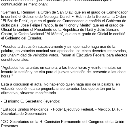
continuación se mencionan:
"Germán L. Rennow, la Orden de San Olav, que en el grado de Comendador
le confirió el Gobierno de Noruega; Daniel F. Rubín de la Borbolla, la Orden
"El Sol de Perú", que en el grado de Comendador le confirió el Gobierno de
dicho país; José Felipe Franco, la de "Honor y Mérito" que en el grado de
Oficial le confirió el Presidente de la República de Haití y Julio Serrano
Castro, la Orden Nacional "Al Mérito", que en el grado de Oficial le confirió
el Gobierno del Ecuador.
"Puestos a discusión sucesivamente y sin que nadie haga uso de la
palabra, en votación nominal son aprobados los cinco decretos reservados,
por unanimidad de veintidós votos. Pasan al Ejecutivo Federal para efectos
constitucionales.
"Agotados los asuntos en cartera, a las trece horas y veinte minutos se
levanta la sesión y se cita para el jueves veintidós del presente a las doce
horas."
Está a discusión el acta. No habiendo quien haga uso de la palabra, en
votación económica se pregunta si se aprueba. Los que estén por la
afirmativa, sírvanse manifestarlo.
- El mismo C. Secretario (leyendo):
"Estados Unidos Mexicanos. - Poder Ejecutivo Federal. - México, D. F. -
Secretaría de Gobernación.
"CC. Secretarios de la H. Comisión Permanente del Congreso de la Unión. -
Presentes.