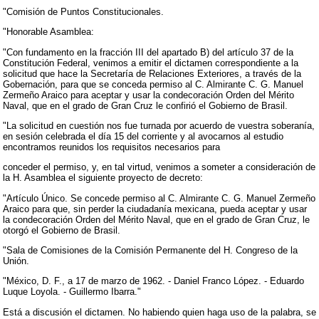
"Comisión de Puntos Constitucionales.
"Honorable Asamblea:
"Con fundamento en la fracción III del apartado B) del artículo 37 de la
Constitución Federal, venimos a emitir el dictamen correspondiente a la
solicitud que hace la Secretaría de Relaciones Exteriores, a través de la
Gobernación, para que se conceda permiso al C. Almirante C. G. Manuel
Zermeño Araico para aceptar y usar la condecoración Orden del Mérito
Naval, que en el grado de Gran Cruz le confirió el Gobierno de Brasil.
"La solicitud en cuestión nos fue turnada por acuerdo de vuestra soberanía,
en sesión celebrada el día 15 del corriente y al avocarnos al estudio
encontramos reunidos los requisitos necesarios para
conceder el permiso, y, en tal virtud, venimos a someter a consideración de
la H. Asamblea el siguiente proyecto de decreto:
"Artículo Único. Se concede permiso al C. Almirante C. G. Manuel Zermeño
Araico para que, sin perder la ciudadanía mexicana, pueda aceptar y usar
la condecoración Orden del Mérito Naval, que en el grado de Gran Cruz, le
otorgó el Gobierno de Brasil.
"Sala de Comisiones de la Comisión Permanente del H. Congreso de la
Unión.
"México, D. F., a 17 de marzo de 1962. - Daniel Franco López. - Eduardo
Luque Loyola. - Guillermo Ibarra."
Está a discusión el dictamen. No habiendo quien haga uso de la palabra, se