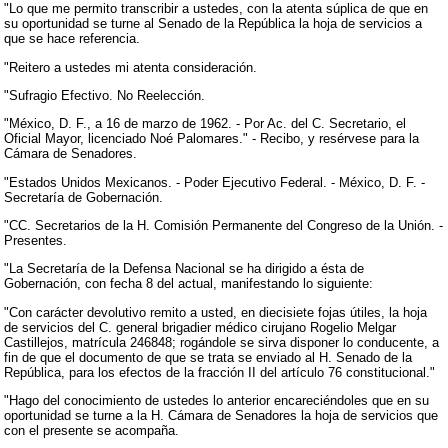
"Lo que me permito transcribir a ustedes, con la atenta súplica de que en
su oportunidad se turne al Senado de la República la hoja de servicios a
que se hace referencia.
"Reitero a ustedes mi atenta consideración.
"Sufragio Efectivo. No Reelección.
"México, D. F., a 16 de marzo de 1962. - Por Ac. del C. Secretario, el
Oficial Mayor, licenciado Noé Palomares." - Recibo, y resérvese para la
Cámara de Senadores.
"Estados Unidos Mexicanos. - Poder Ejecutivo Federal. - México, D. F. -
Secretaría de Gobernación.
"CC. Secretarios de la H. Comisión Permanente del Congreso de la Unión. -
Presentes.
"La Secretaría de la Defensa Nacional se ha dirigido a ésta de
Gobernación, con fecha 8 del actual, manifestando lo siguiente:
"Con carácter devolutivo remito a usted, en diecisiete fojas útiles, la hoja
de servicios del C. general brigadier médico cirujano Rogelio Melgar
Castillejos, matrícula 246848; rogándole se sirva disponer lo conducente, a
fin de que el documento de que se trata se enviado al H. Senado de la
República, para los efectos de la fracción II del artículo 76 constitucional."
"Hago del conocimiento de ustedes lo anterior encareciéndoles que en su
oportunidad se turne a la H. Cámara de Senadores la hoja de servicios que
con el presente se acompaña.