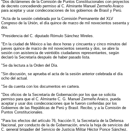
"Dos dictámenes de la Comisión de Puntos Constitucionales con proyectos
de decreto concediendo permiso al C. Almirante Manuel Zermeño Araico
para aceptar y usar condecoraciones de los gobiernos de Brasil y Perú.
"Acta de la sesión celebrada por la Comisión Permanente del XLV
Congreso de la Unión, el día quince de marzo de mil novecientos sesenta y
dos.
"Presidencia del C. diputado Rómulo Sánchez Mireles.
"En la ciudad de México a las doce horas y cincuenta y cinco minutos del
jueves quince de marzo de mil novecientos sesenta y dos, se abre la
sesión con asistencia de veintidós ciudadanos representantes, según
declaró la Secretaría después de haber pasado lista.
"Se da lectura a la Orden del Día.
"Sin discusión, se aprueba el acta de la sesión anterior celebrada el día
ocho del actual.
"Se da cuenta con los documentos en cartera.
"Dos oficios de la Secretaría de Gobernación por los que se solicita
permiso para que el C. Almirante C. G. Manuel Zermeño Araico, pueda
aceptar y usar dos condecoraciones que le fueron conferidas por los
Gobiernos de las Repúblicas de Perú y Brasil. Recibo, y a la Comisión de
Puntos Constitucionales.
"Para los efectos del artículo 76, fracción II, la Secretaría de la Defensa
Nacional, por conducto de la de Gobernación, envía la hoja de servicios del
C. general brigadier del Servicio de Justicia Militar Héctor Ponce Sánchez,