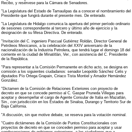
Recibo, y resérvese para la Cámara de Senadores.
"La Legislatura del Estado de Tamaulipas da a conocer el nombramiento del
Presidente que fungirá durante el presente mes. De enterado.
"La Legislatura de Hidalgo comunica la apertura del primer período ordinario
de sesiones correspondiente al tercero y último año de ejercicio y la
designación de su Mesa Directiva. De enterado.
"Invitación del C. ingeniero Pascual Gutiérrez Roldán, Director General de
Petróleos Mexicanos, a la celebración del XXIV aniversario de la
nacionalización de la Industria Petrolera, que tendrá lugar el domingo 18 del
corriente en la ciudad de Minatitlán, Ver., con asistencia del C. Presidente
de la República.
"Para representar a la Comisión Permanente en dicho acto, se designa en
comisión a los siguientes ciudadanos: senador Leopoldo Sánchez Celis y
diputados Pío Ortega Grapain, Ciriaco Tista Montiel y Amador Hernández
González.
"Dictamen de la Comisión de Relaciones Exteriores con proyecto de
decreto en que se concede permiso al C. Gaspar Pruneda Villegas para
aceptar y desempeñar el cargo de Agente Consular de Italia en Mazatlán,
Sin., con jurisdicción en los Estados de Sinaloa, Durango y Territorio Sur de
Baja California.
"A discusión, sin que motive debate, se reserva para la votación nominal.
"Cuatro dictámenes de la Comisión de Puntos Constitucionales con
proyectos de decreto en que se conceden permiso para aceptar y usar
condecoraciones de gobiernos extranjeros, a los ciudadanos que a