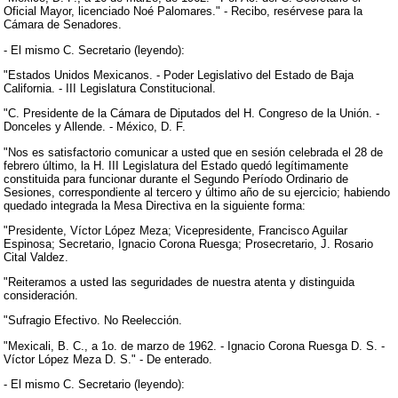
Oficial Mayor, licenciado Noé Palomares." - Recibo, resérvese para la
Cámara de Senadores.
- El mismo C. Secretario (leyendo):
"Estados Unidos Mexicanos. - Poder Legislativo del Estado de Baja
California. - III Legislatura Constitucional.
"C. Presidente de la Cámara de Diputados del H. Congreso de la Unión. -
Donceles y Allende. - México, D. F.
"Nos es satisfactorio comunicar a usted que en sesión celebrada el 28 de
febrero último, la H. III Legislatura del Estado quedó legítimamente
constituida para funcionar durante el Segundo Período Ordinario de
Sesiones, correspondiente al tercero y último año de su ejercicio; habiendo
quedado integrada la Mesa Directiva en la siguiente forma:
"Presidente, Víctor López Meza; Vicepresidente, Francisco Aguilar
Espinosa; Secretario, Ignacio Corona Ruesga; Prosecretario, J. Rosario
Cital Valdez.
"Reiteramos a usted las seguridades de nuestra atenta y distinguida
consideración.
"Sufragio Efectivo. No Reelección.
"Mexicali, B. C., a 1o. de marzo de 1962. - Ignacio Corona Ruesga D. S. -
Víctor López Meza D. S." - De enterado.
- El mismo C. Secretario (leyendo):