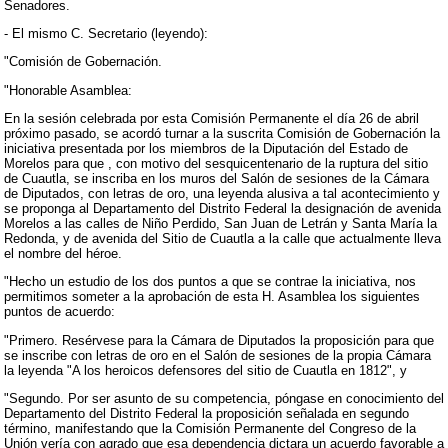
Senadores.
- El mismo C. Secretario (leyendo):
"Comisión de Gobernación.
"Honorable Asamblea:
En la sesión celebrada por esta Comisión Permanente el día 26 de abril
próximo pasado, se acordó turnar a la suscrita Comisión de Gobernación la
iniciativa presentada por los miembros de la Diputación del Estado de
Morelos para que , con motivo del sesquicentenario de la ruptura del sitio
de Cuautla, se inscriba en los muros del Salón de sesiones de la Cámara
de Diputados, con letras de oro, una leyenda alusiva a tal acontecimiento y
se proponga al Departamento del Distrito Federal la designación de avenida
Morelos a las calles de Niño Perdido, San Juan de Letrán y Santa María la
Redonda, y de avenida del Sitio de Cuautla a la calle que actualmente lleva
el nombre del héroe.
"Hecho un estudio de los dos puntos a que se contrae la iniciativa, nos
permitimos someter a la aprobación de esta H. Asamblea los siguientes
puntos de acuerdo:
"Primero. Resérvese para la Cámara de Diputados la proposición para que
se inscribe con letras de oro en el Salón de sesiones de la propia Cámara
la leyenda "A los heroicos defensores del sitio de Cuautla en 1812", y
"Segundo. Por ser asunto de su competencia, póngase en conocimiento del
Departamento del Distrito Federal la proposición señalada en segundo
término, manifestando que la Comisión Permanente del Congreso de la
Unión vería con agrado que esa dependencia dictara un acuerdo favorable a