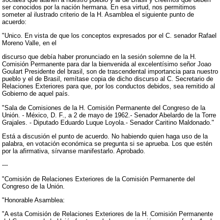
ser conocidos por la nación hermana. En esa virtud, nos permitimos
someter al ilustrado criterio de la H. Asamblea el siguiente punto de
acuerdo:
"Unico. En vista de que los conceptos expresados por el C. senador Rafael
Moreno Valle, en el
discurso que debía haber pronunciado en la sesión solemne de la H.
Comisión Permanente para dar la bienvenida al excelentísimo señor Joao
Goulart Presidente del brasil, son de trascendental importancia para nuestro
pueblo y el de Brasil, remítase copia de dicho discurso al C. Secretario de
Relaciones Exteriores para que, por los conductos debidos, sea remitido al
Gobierno de aquel país.
"Sala de Comisiones de la H. Comisión Permanente del Congreso de la
Unión. - México, D. F., a 2 de mayo de 1962.- Senador Abelardo de la Torre
Grajales. - Diputado Eduardo Luque Loyola.- Senador Caritino Maldonado."
Está a discusión el punto de acuerdo. No habiendo quien haga uso de la
palabra, en votación económica se pregunta si se aprueba. Los que estén
por la afirmativa, sírvanse manifestarlo. Aprobado.
---
"Comisión de Relaciones Exteriores de la Comisión Permanente del
Congreso de la Unión.
"Honorable Asamblea:
"A esta Comisión de Relaciones Exteriores de la H. Comisión Permanente