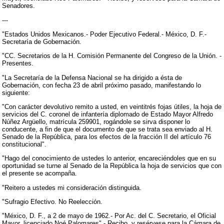
Senadores.
---
"Estados Unidos Mexicanos.- Poder Ejecutivo Federal.- México, D. F.-
Secretaría de Gobernación.
"CC. Secretarios de la H. Comisión Permanente del Congreso de la Unión. -
Presentes.
"La Secretaría de la Defensa Nacional se ha dirigido a ésta de
Gobernación, con fecha 23 de abril próximo pasado, manifestando lo
siguiente:
"Con carácter devolutivo remito a usted, en veintitrés fojas útiles, la hoja de
servicios del C. coronel de infantería diplomado de Estado Mayor Alfredo
Núñez Argüello, matrícula 259901, rogándole se sirva disponer lo
conducente, a fin de que el documento de que se trata sea enviado al H.
Senado de la República, para los efectos de la fracción II del artículo 76
constitucional".
"Hago del conocimiento de ustedes lo anterior, encareciéndoles que en su
oportunidad se turne al Senado de la República la hoja de servicios que con
el presente se acompaña.
"Reitero a ustedes mi consideración distinguida.
"Sufragio Efectivo. No Reelección.
"México, D. F., a 2 de mayo de 1962.- Por Ac. del C. Secretario, el Oficial
Mayor, licenciado Noé Palomares".- Recibo, y resérvese para la Cámara de