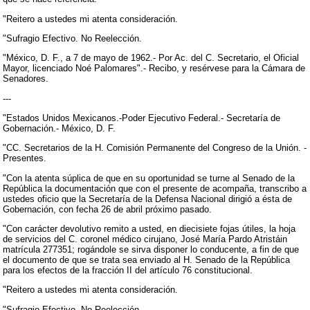
"Reitero a ustedes mi atenta consideración.
"Sufragio Efectivo. No Reelección.
"México, D. F., a 7 de mayo de 1962.- Por Ac. del C. Secretario, el Oficial
Mayor, licenciado Noé Palomares".- Recibo, y resérvese para la Cámara de
Senadores.
---
"Estados Unidos Mexicanos.-Poder Ejecutivo Federal.- Secretaría de
Gobernación.- México, D. F.
"CC. Secretarios de la H. Comisión Permanente del Congreso de la Unión. -
Presentes.
"Con la atenta súplica de que en su oportunidad se turne al Senado de la
República la documentación que con el presente de acompaña, transcribo a
ustedes oficio que la Secretaría de la Defensa Nacional dirigió a ésta de
Gobernación, con fecha 26 de abril próximo pasado.
"Con carácter devolutivo remito a usted, en diecisiete fojas útiles, la hoja
de servicios del C. coronel médico cirujano, José María Pardo Atristáin
matrícula 277351; rogándole se sirva disponer lo conducente, a fin de que
el documento de que se trata sea enviado al H. Senado de la República
para los efectos de la fracción II del artículo 76 constitucional.
"Reitero a ustedes mi atenta consideración.
"Sufragio Efectivo. No Reelección.