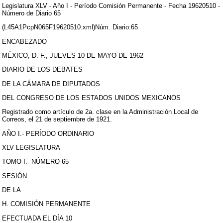
Legislatura XLV - Año I - Período Comisión Permanente - Fecha 19620510 -
Número de Diario 65
(L45A1PcpN065F19620510.xml)Núm. Diario:65
ENCABEZADO
MÉXICO, D. F., JUEVES 10 DE MAYO DE 1962
DIARIO DE LOS DEBATES
DE LA CÁMARA DE DIPUTADOS
DEL CONGRESO DE LOS ESTADOS UNIDOS MEXICANOS
Registrado como artículo de 2a. clase en la Administración Local de
Correos, el 21 de septiembre de 1921.
AÑO I.- PERÍODO ORDINARIO
XLV LEGISLATURA
TOMO I.- NÚMERO 65
SESIÓN
DE LA
H. COMISIÓN PERMANENTE
EFECTUADA EL DÍA 10