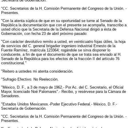
Secretaría de Gobernación.
"CC. Secretarios de la H. Comisión Permanente del Congreso de la Unión. -
Presentes.
"Con la atenta súplica de que en su oportunidad se turne al Senado de la
República la documentación que con el presente se acompaña, transcribo a
usted oficio que la Secretaria de la Defensa Nacional dirigió a ésta de
Gobernación, con fecha 23 de abril próximo pasado:
"Con carácter devolutivo remito a usted, en veinticuatro fojas útiles, la hoja
de servicios del C. general brigadier ingeniero industrial Ernesto de la
Fuente Ramírez, matrícula 123364; rogándole se sirva disponer lo
conducente, a fin de que el documento de que se trata sea enviado al H.
Senado de la República para los efectos de la fracción II del artículo 76
constitucional."
"Reitero a ustedes mi atenta consideración.
"Sufragio Efectivo. No Reelección.
"México, D. F., a 3 de mayo de 1962.- Por Ac. del C. Secretario, el Oficial
Mayor, licenciado Noé Palomares".- Recibo, y resérvese para la Cámara de
Senadores.
"Estados Unidos Mexicanos.-Poder Ejecutivo Federal.- México, D. F.-
Secretaría de Gobernación.
"CC. Secretarios de la H. Comisión Permanente del Congreso de la Unión. -
Presentes.