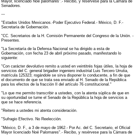
Mayor, licenciado Noé palomares".- Recibo, y resérvese para la Cámara de
Senadores.
---
"Estados Unidos Mexicanos.-Poder Ejecutivo Federal.- México, D. F.-
Secretaría de Gobernación.
"CC. Secretarios de la H. Comisión Permanente del Congreso de la Unión. -
Presentes.
"La Secretaría de la Defensa Nacional se ha dirigido a esta de
Gobernación, con fecha 23 de abril próximo pasado, manifestando lo
siguiente:
"Con carácter devolutivo remito a usted en veintitrés fojas útiles, la hoja de
servicios del C. general brigadier ingeniero industrial Luis Tercero Urrutia,
matrícula 125323; rogándole se sirva disponer lo conducente, a fin de que
el documento de que se trata sea enviado al H. Senado de la República
para los efectos de la fracción II del artículo 76 constitucional."
"Lo que me permito transcribir a ustedes, con la atenta súplica de que en
su oportunidad se turne el Senado de la República la hoja de servicios a
que se hace referencia.
"Reitero a ustedes mi atenta consideración.
"Sufragio Efectivo. No Reelección.
"México, D. F., a 3 de mayo de 1962.- Por Ac. del C. Secretario, el Oficial
Mayor licenciado Noé Palomares".- Recibo, y resérvese para la Cámara de