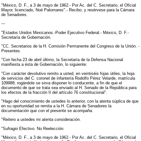
"México, D. F., a 3 de mayo de 1962.- Por Ac. del C. Secretario, el Oficial
Mayor, licenciado, Noé Palomares".- Recibo, y resérvese para la Cámara
de Senadores.
---
"Estados Unidos Mexicanos.-Poder Ejecutivo Federal.- México, D. F.-
Secretaría de Gobernación.
"CC. Secretarios de la H. Comisión Permanente del Congreso de la Unión. -
Presentes.
"Con fecha 23 de abril último, la Secretaría de la Defensa Nacional
manifiesta a ésta de Gobernación, lo siguiente:
"Con carácter devolutivo remito a usted, en veintiséis fojas útiles, la hoja
de servicios del C. coronel de infantería Rodolfo Pérez Velarde, matrícula
109988; rogándole se sirva disponer lo conducente, a fin de que el
documento de que se trata sea enviado al H. Senado de la República para
los efectos de la fracción II del artículo 76 constitucional".
"Hago del conocimiento de ustedes lo anterior, con la atenta súplica de que
en su oportunidad se remita a la H. Cámara de Senadores la
documentación que con el presente se acompaña.
"Reitero a ustedes mi atenta consideración.
"Sufragio Efectivo. No Reelección.
"México, D. F., a 3 de mayo de 1962.- Por Ac. del C. Secretario, el Oficial