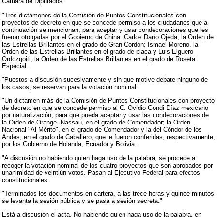
Cámara de Diputados.
"Tres dictámenes de la Comisión de Puntos Constitucionales con
proyectos de decreto en que se concede permiso a los ciudadanos que a
continuación se mencionan, para aceptar y usar condecoraciones que les
fueron otorgadas por el Gobierno de China: Carlos Darío Ojeda, la Orden de
las Estrellas Brillantes en el grado de Gran Cordón; Ismael Moreno, la
Orden de las Estrellas Brillantes en el grado de placa y Luis Elguero
Ordozgoiti, la Orden de las Estrellas Brillantes en el grado de Roseta
Especial.
"Puestos a discusión sucesivamente y sin que motive debate ninguno de
los casos, se reservan para la votación nominal.
"Un dictamen más de la Comisión de Puntos Constitucionales con proyecto
de decreto en que se concede permiso al C. Ovidio Gondi Díaz mexicano
por naturalización, para que pueda aceptar y usar las condecoraciones de
la Orden de Orange- Nassau, en el grado de Comendador; la Orden
Nacional "Al Mérito", en el grado de Comendador y la del Cóndor de los
Andes, en el grado de Caballero, que le fueron conferidas, respectivamente,
por los Gobierno de Holanda, Ecuador y Bolivia.
"A discusión no habiendo quien haga uso de la palabra, se procede a
recoger la votación nominal de los cuatro proyectos que son aprobados por
unanimidad de veintiún votos. Pasan al Ejecutivo Federal para efectos
constitucionales.
"Terminados los documentos en cartera, a las trece horas y quince minutos
se levanta la sesión pública y se pasa a sesión secreta."
Está a discusión el acta. No habiendo quien haga uso de la palabra, en