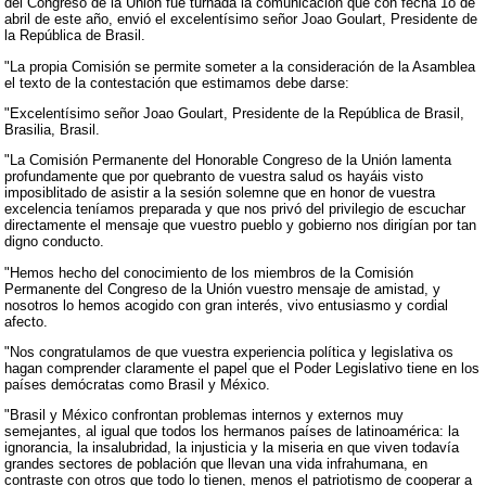
del Congreso de la Unión fue turnada la comunicación que con fecha 1o de
abril de este año, envió el excelentísimo señor Joao Goulart, Presidente de
la República de Brasil.
"La propia Comisión se permite someter a la consideración de la Asamblea
el texto de la contestación que estimamos debe darse:
"Excelentísimo señor Joao Goulart, Presidente de la República de Brasil,
Brasilia, Brasil.
"La Comisión Permanente del Honorable Congreso de la Unión lamenta
profundamente que por quebranto de vuestra salud os hayáis visto
imposiblitado de asistir a la sesión solemne que en honor de vuestra
excelencia teníamos preparada y que nos privó del privilegio de escuchar
directamente el mensaje que vuestro pueblo y gobierno nos dirigían por tan
digno conducto.
"Hemos hecho del conocimiento de los miembros de la Comisión
Permanente del Congreso de la Unión vuestro mensaje de amistad, y
nosotros lo hemos acogido con gran interés, vivo entusiasmo y cordial
afecto.
"Nos congratulamos de que vuestra experiencia política y legislativa os
hagan comprender claramente el papel que el Poder Legislativo tiene en los
países demócratas como Brasil y México.
"Brasil y México confrontan problemas internos y externos muy
semejantes, al igual que todos los hermanos países de latinoamérica: la
ignorancia, la insalubridad, la injusticia y la miseria en que viven todavía
grandes sectores de población que llevan una vida infrahumana, en
contraste con otros que todo lo tienen, menos el patriotismo de cooperar a