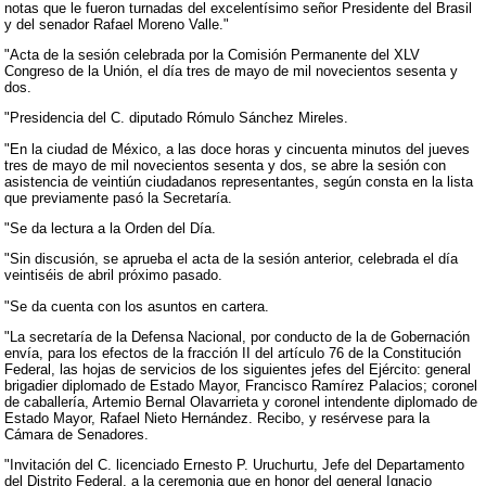
notas que le fueron turnadas del excelentísimo señor Presidente del Brasil
y del senador Rafael Moreno Valle."
"Acta de la sesión celebrada por la Comisión Permanente del XLV
Congreso de la Unión, el día tres de mayo de mil novecientos sesenta y
dos.
"Presidencia del C. diputado Rómulo Sánchez Mireles.
"En la ciudad de México, a las doce horas y cincuenta minutos del jueves
tres de mayo de mil novecientos sesenta y dos, se abre la sesión con
asistencia de veintiún ciudadanos representantes, según consta en la lista
que previamente pasó la Secretaría.
"Se da lectura a la Orden del Día.
"Sin discusión, se aprueba el acta de la sesión anterior, celebrada el día
veintiséis de abril próximo pasado.
"Se da cuenta con los asuntos en cartera.
"La secretaría de la Defensa Nacional, por conducto de la de Gobernación
envía, para los efectos de la fracción II del artículo 76 de la Constitución
Federal, las hojas de servicios de los siguientes jefes del Ejército: general
brigadier diplomado de Estado Mayor, Francisco Ramírez Palacios; coronel
de caballería, Artemio Bernal Olavarrieta y coronel intendente diplomado de
Estado Mayor, Rafael Nieto Hernández. Recibo, y resérvese para la
Cámara de Senadores.
"Invitación del C. licenciado Ernesto P. Uruchurtu, Jefe del Departamento
del Distrito Federal, a la ceremonia que en honor del general Ignacio