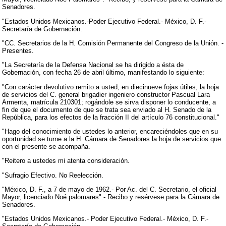
Senadores.
"Estados Unidos Mexicanos.-Poder Ejecutivo Federal.- México, D. F.-
Secretaría de Gobernación.
"CC. Secretarios de la H. Comisión Permanente del Congreso de la Unión. -
Presentes.
"La Secretaría de la Defensa Nacional se ha dirigido a ésta de
Gobernación, con fecha 26 de abril último, manifestando lo siguiente:
"Con carácter devolutivo remito a usted, en diecinueve fojas útiles, la hoja
de servicios del C. general brigadier ingeniero constructor Pascual Lara
Armenta, matrícula 210301; rogándole se sirva disponer lo conducente, a
fin de que el documento de que se trata sea enviado al H. Senado de la
República, para los efectos de la fracción II del artículo 76 constitucional."
"Hago del conocimiento de ustedes lo anterior, encareciéndoles que en su
oportunidad se turne a la H. Cámara de Senadores la hoja de servicios que
con el presente se acompaña.
"Reitero a ustedes mi atenta consideración.
"Sufragio Efectivo. No Reelección.
"México, D. F., a 7 de mayo de 1962.- Por Ac. del C. Secretario, el oficial
Mayor, licenciado Noé palomares".- Recibo y resérvese para la Cámara de
Senadores.
"Estados Unidos Mexicanos.- Poder Ejecutivo Federal.- México, D. F.-