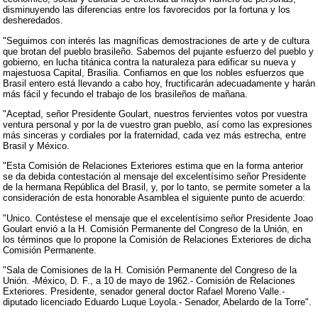
disminuyendo las diferencias entre los favorecidos por la fortuna y los
desheredados.
"Seguimos con interés las magníficas demostraciones de arte y de cultura
que brotan del pueblo brasileño. Sabemos del pujante esfuerzo del pueblo y
gobierno, en lucha titánica contra la naturaleza para edificar su nueva y
majestuosa Capital, Brasilia. Confiamos en que los nobles esfuerzos que
Brasil entero está llevando a cabo hoy, fructificarán adecuadamente y harán
más fácil y fecundo el trabajo de los brasileños de mañana.
"Aceptad, señor Presidente Goulart, nuestros fervientes votos por vuestra
ventura personal y por la de vuestro gran pueblo, así como las expresiones
más sinceras y cordiales por la fraternidad, cada vez más estrecha, entre
Brasil y México.
"Esta Comisión de Relaciones Exteriores estima que en la forma anterior
se da debida contestación al mensaje del excelentísimo señor Presidente
de la hermana República del Brasil, y, por lo tanto, se permite someter a la
consideración de esta honorable Asamblea el siguiente punto de acuerdo:
"Unico. Contéstese el mensaje que el excelentísimo señor Presidente Joao
Goulart envió a la H. Comisión Permanente del Congreso de la Unión, en
los términos que lo propone la Comisión de Relaciones Exteriores de dicha
Comisión Permanente.
"Sala de Comisiones de la H. Comisión Permanente del Congreso de la
Unión. -México, D. F., a 10 de mayo de 1962.- Comisión de Relaciones
Exteriores. Presidente, senador general doctor Rafael Moreno Valle.-
diputado licenciado Eduardo Luque Loyola.- Senador, Abelardo de la Torre".