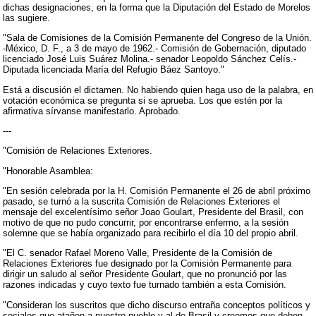
dichas designaciones, en la forma que la Diputación del Estado de Morelos
las sugiere.
"Sala de Comisiones de la Comisión Permanente del Congreso de la Unión.
-México, D. F., a 3 de mayo de 1962.- Comisión de Gobernación, diputado
licenciado José Luis Suárez Molina.- senador Leopoldo Sánchez Celís.-
Diputada licenciada María del Refugio Báez Santoyo."
Está a discusión el dictamen. No habiendo quien haga uso de la palabra, en
votación económica se pregunta si se aprueba. Los que estén por la
afirmativa sírvanse manifestarlo. Aprobado.
---
"Comisión de Relaciones Exteriores.
"Honorable Asamblea:
"En sesión celebrada por la H. Comisión Permanente el 26 de abril próximo
pasado, se turnó a la suscrita Comisión de Relaciones Exteriores el
mensaje del excelentísimo señor Joao Goulart, Presidente del Brasil, con
motivo de que no pudo concurrir, por encontrarse enfermo, a la sesión
solemne que se había organizado para recibirlo el día 10 del propio abril.
"El C. senador Rafael Moreno Valle, Presidente de la Comisión de
Relaciones Exteriores fue designado por la Comisión Permanente para
dirigir un saludo al señor Presidente Goulart, que no pronunció por las
razones indicadas y cuyo texto fue turnado también a esta Comisión.
"Consideran los suscritos que dicho discurso entraña conceptos políticos y
sociales que atañen a nuestro pueblo y al de Brasil y creemos que deben