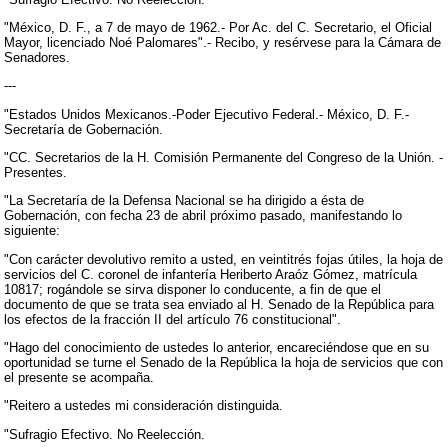
"México, D. F., a 7 de mayo de 1962.- Por Ac. del C. Secretario, el Oficial
Mayor, licenciado Noé Palomares".- Recibo, y resérvese para la Cámara de
Senadores.
---
"Estados Unidos Mexicanos.-Poder Ejecutivo Federal.- México, D. F.-
Secretaría de Gobernación.
"CC. Secretarios de la H. Comisión Permanente del Congreso de la Unión. -
Presentes.
"La Secretaría de la Defensa Nacional se ha dirigido a ésta de
Gobernación, con fecha 23 de abril próximo pasado, manifestando lo
siguiente:
"Con carácter devolutivo remito a usted, en veintitrés fojas útiles, la hoja de
servicios del C. coronel de infantería Heriberto Araóz Gómez, matrícula
10817; rogándole se sirva disponer lo conducente, a fin de que el
documento de que se trata sea enviado al H. Senado de la República para
los efectos de la fracción II del artículo 76 constitucional".
"Hago del conocimiento de ustedes lo anterior, encareciéndose que en su
oportunidad se turne el Senado de la República la hoja de servicios que con
el presente se acompaña.
"Reitero a ustedes mi consideración distinguida.
"Sufragio Efectivo. No Reelección.