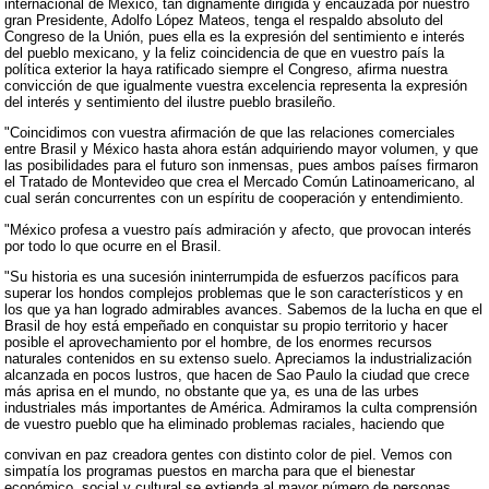
internacional de México, tan dignamente dirigida y encauzada por nuestro
gran Presidente, Adolfo López Mateos, tenga el respaldo absoluto del
Congreso de la Unión, pues ella es la expresión del sentimiento e interés
del pueblo mexicano, y la feliz coincidencia de que en vuestro país la
política exterior la haya ratificado siempre el Congreso, afirma nuestra
convicción de que igualmente vuestra excelencia representa la expresión
del interés y sentimiento del ilustre pueblo brasileño.
"Coincidimos con vuestra afirmación de que las relaciones comerciales
entre Brasil y México hasta ahora están adquiriendo mayor volumen, y que
las posibilidades para el futuro son inmensas, pues ambos países firmaron
el Tratado de Montevideo que crea el Mercado Común Latinoamericano, al
cual serán concurrentes con un espíritu de cooperación y entendimiento.
"México profesa a vuestro país admiración y afecto, que provocan interés
por todo lo que ocurre en el Brasil.
"Su historia es una sucesión ininterrumpida de esfuerzos pacíficos para
superar los hondos complejos problemas que le son característicos y en
los que ya han logrado admirables avances. Sabemos de la lucha en que el
Brasil de hoy está empeñado en conquistar su propio territorio y hacer
posible el aprovechamiento por el hombre, de los enormes recursos
naturales contenidos en su extenso suelo. Apreciamos la industrialización
alcanzada en pocos lustros, que hacen de Sao Paulo la ciudad que crece
más aprisa en el mundo, no obstante que ya, es una de las urbes
industriales más importantes de América. Admiramos la culta comprensión
de vuestro pueblo que ha eliminado problemas raciales, haciendo que
convivan en paz creadora gentes con distinto color de piel. Vemos con
simpatía los programas puestos en marcha para que el bienestar
económico, social y cultural se extienda al mayor número de personas,