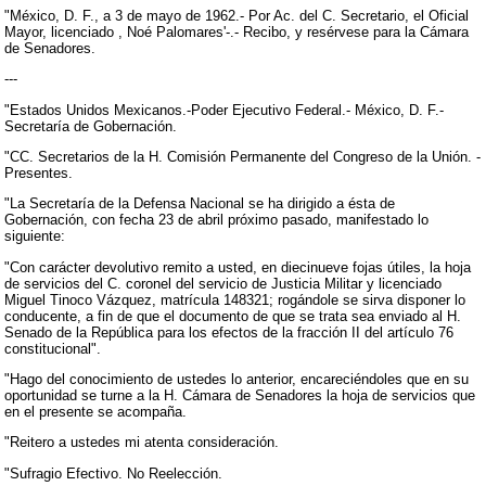
"México, D. F., a 3 de mayo de 1962.- Por Ac. del C. Secretario, el Oficial
Mayor, licenciado , Noé Palomares'-.- Recibo, y resérvese para la Cámara
de Senadores.
---
"Estados Unidos Mexicanos.-Poder Ejecutivo Federal.- México, D. F.-
Secretaría de Gobernación.
"CC. Secretarios de la H. Comisión Permanente del Congreso de la Unión. -
Presentes.
"La Secretaría de la Defensa Nacional se ha dirigido a ésta de
Gobernación, con fecha 23 de abril próximo pasado, manifestado lo
siguiente:
"Con carácter devolutivo remito a usted, en diecinueve fojas útiles, la hoja
de servicios del C. coronel del servicio de Justicia Militar y licenciado
Miguel Tinoco Vázquez, matrícula 148321; rogándole se sirva disponer lo
conducente, a fin de que el documento de que se trata sea enviado al H.
Senado de la República para los efectos de la fracción II del artículo 76
constitucional".
"Hago del conocimiento de ustedes lo anterior, encareciéndoles que en su
oportunidad se turne a la H. Cámara de Senadores la hoja de servicios que
en el presente se acompaña.
"Reitero a ustedes mi atenta consideración.
"Sufragio Efectivo. No Reelección.