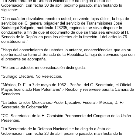
"La Secretaría de la Defensa Nacional se ha dirigido a ésta de
Gobernación, con fecha 30 de abril próximo pasado, manifestando lo
siguiente:
"Con carácter devolutivo remito a usted, en veinte fojas útiles, la hoja de
servicios del C. general brigadier del servicio de Transmisiones José
Suástegui Salgado, matrícula 123235; rogándole se sirva disponer lo
conducente, a fin de que el documento de que se trata sea enviado al H.
Senado de la República para los efectos de la fracción II del artículo 76
constitucional."
"Hago del conocimiento de ustedes lo anterior, encareciéndoles que en su
oportunidad se turne al Senado de la República la hoja de servicios que con
el presente se acompaña.
"Reitero a ustedes mi consideración distinguida.
"Sufragio Efectivo. No Reelección.
"México, D. F., a 7 de mayo de 1962.- Por Ac. del C. Secretario, el Oficial
Mayor, licenciado Noé Palomares".- Recibo, y resérvese para la Cámara de
Senadores.
"Estados Unidos Mexicanos.-Poder Ejecutivo Federal.- México, D. F.-
Secretaría de Gobernación.
"CC. Secretarios de la H. Comisión Permanente del Congreso de la Unión. -
Presentes.
"La Secretaría de la Defensa Nacional se ha dirigido a ésta de
Gobernación, con fecha 23 de abril próximo pasado, manifestando lo