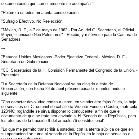
documentación que con el presente se acompaña."
"Reitero a ustedes mi atenta consideración.
"Sufragio Efectivo. No Reelección.
"México, D. F., a 7 de mayo de 1962.- Por Ac. del C. Secretario, el Oficial
Mayor, licenciado Noé Palomares".- Recibo, y resérvese para la Cámara de
Senadores.
---
"Estados Unidos Mexicanos.-Poder Ejecutivo Federal.- México, D. F.-
Secretaría de Gobernación.
"CC. Secretarios de la H. Comisión Permanente del Congreso de la Unión. -
Presentes.
"La Secretaría de la Defensa Nacional se ha dirigido a ésta de
Gobernación, con fecha 23 de abril próximo pasado, manifestando lo
siguiente:
"Con carácter devolutivo remito a usted, en veinticuatro fojas útiles, la hoja
de servicios del C. coronel de caballería Vicente Fonseca Castro, matrícula
123440; rogándole se sirva disponer lo conducente, a fin de que el
documento de que se trata sea enviado al H. Senado de la República, para
los efectos de la fracción II del artículo 76 constitucional".
"Lo que me permito transcribir a ustedes, con la atenta súplica de que en
su oportunidad se turne al senado de la República la hoja de servicios a
que se hace referencia.