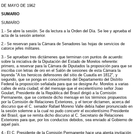
DE MAYO DE 1962
SUMARIO
SUMARIO
1.- Se abre la sesión. Se da lectura a la Orden del Día. Se lee y aprueba el
acta de la sesión anterior.
2.- Se reservan para la Cámara de Senadores las hojas de servicios de
catorce jefes militares.
3.- Se aprueban tres dictámenes que terminan con puntos de acuerdo:
sobre la iniciativa de la Diputación del Estado de Morelos referente:
primero, a reservar para la Cámara de Diputados la proposición para que se
inscriba con letras de oro en el Salón de sesiones de esta Cámara la
leyenda "A los heroicos defensores del sitio de Cuautla en 1812", y
segundo, que se ponga en conocimiento del Departamento del Distrito
Federal la proposición señalada para que se designe Av. Morelos a varias
calles de esta ciudad; el del mensaje que el excelentísimo señor Joao
Goulart, Presidente de la República del Brasil dirigió a la Comisión
Permanente, que se conteste dicho mensaje en los términos propuestos
por la Comisión de Relaciones Exteriores, y el tercer dictamen, acerca del
discurso que el C. senador Rafael Moreno Valle debía haber pronunciado en
la sesión solemne a la cual no pudo concurrir el excelentísimo Presidente
del Brasil, que se remita dicho discurso al C. Secretario de Relaciones
Exteriores para que, por los conductos debidos, sea enviado al Gobierno de
aquel país.
4.- El C. Presidente de la Comisión Permanente hace una atenta invitación