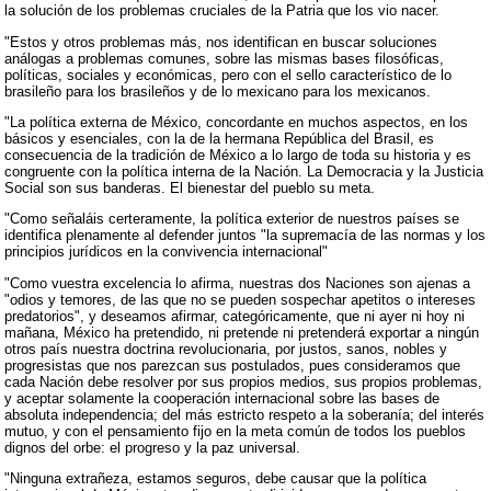
la solución de los problemas cruciales de la Patria que los vio nacer.
"Estos y otros problemas más, nos identifican en buscar soluciones
análogas a problemas comunes, sobre las mismas bases filosóficas,
políticas, sociales y económicas, pero con el sello característico de lo
brasileño para los brasileños y de lo mexicano para los mexicanos.
"La política externa de México, concordante en muchos aspectos, en los
básicos y esenciales, con la de la hermana República del Brasil, es
consecuencia de la tradición de México a lo largo de toda su historia y es
congruente con la política interna de la Nación. La Democracia y la Justicia
Social son sus banderas. El bienestar del pueblo su meta.
"Como señaláis certeramente, la política exterior de nuestros países se
identifica plenamente al defender juntos "la supremacía de las normas y los
principios jurídicos en la convivencia internacional"
"Como vuestra excelencia lo afirma, nuestras dos Naciones son ajenas a
"odios y temores, de las que no se pueden sospechar apetitos o intereses
predatorios", y deseamos afirmar, categóricamente, que ni ayer ni hoy ni
mañana, México ha pretendido, ni pretende ni pretenderá exportar a ningún
otros país nuestra doctrina revolucionaria, por justos, sanos, nobles y
progresistas que nos parezcan sus postulados, pues consideramos que
cada Nación debe resolver por sus propios medios, sus propios problemas,
y aceptar solamente la cooperación internacional sobre las bases de
absoluta independencia; del más estricto respeto a la soberanía; del interés
mutuo, y con el pensamiento fijo en la meta común de todos los pueblos
dignos del orbe: el progreso y la paz universal.
"Ninguna extrañeza, estamos seguros, debe causar que la política