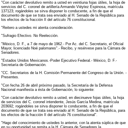
"Con carácter devolutivo remito a usted en veintiuna fojas útiles, la hoja de
servicios del C. coronel de artillería Armando Viéytez Espinosa, matrícula
137123; rogándoles se sirva disponer lo conducente, a fin de que el
documento de que se trata sea enviado al H. Senado de la República para
los efectos de la fracción II del artículo 76 constitucional.
"Reitero a ustedes mi atenta consideración.
"Sufragio Efectivo. No Reelección.
"México, D. F., a 7 de mayo de 1962.- Por Ac. del C. Secretario, el Oficial
Mayor, licenciado Noé palomares".- Recibo, y resérvese para la Cámara de
Senadores.
"Estados Unidos Mexicanos.-Poder Ejecutivo Federal.- México, D. F.-
Secretaría de Gobernación.
"CC. Secretarios de la H. Comisión Permanente del Congreso de la Unión. -
Presentes.
"Con fecha 26 de abril próximo pasado, la Secretaría de la Defensa
Nacional manifiesta a ésta de Gobernación, lo siguiente:
"Con carácter devolutivo remito a usted, en diecinueve fojas útiles, la hoja
de servicios del C. coronel intendente, Jesús García Medina, matrícula
203692; rogándoles se sirva disponer lo conducente, a fin de que el
documento de que se trata sea enviado al H. Senado de la República, para
los efectos de la fracción II del artículo 76 constitucional".
"Hago del conocimiento de ustedes lo anterior, con la atenta súplica de que
en su oportunidad se remita a la H. Cámara de Senadores la