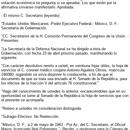
votación económica se pregunta si se aprueba. Los que estén por la
afirmativa sírvanse manifestarlo. Aprobada.
- El mismo C. Secretario (leyendo):
"Estados Unidos Mexicanos.-Poder Ejecutivo Federal.- México, D. F.-
Secretaría de Gobernación.
"CC. Secretarios de la H. Comisión Permanente del Congreso de la Unión. -
Presentes.
"La Secretaría de la Defensa Nacional se ha dirigido a ésta de
Gobernación, con fecha 23 de abril próximo pasado, manifestando lo
siguiente:
"Con carácter devolutivo remito a usted, en veintiuna fojas útiles, la hoja de
servicios el C. coronel médico cirujano Antonio Aguilera Olmos, matrícula
246080; rogándole se sirva disponer lo conducente, a fin de que el
documento de que se trata sea enviado al H. Senado de la República, para
los efectos de la fracción II del artículo 76 constitucional."
"Hago del conocimiento de ustedes lo anterior, encareciéndoles que en su
oportunidad se turne al Senado de la República la hoja de servicios que con
el presente se acompaña.
"Reitero a ustedes mi consideración distinguida.
"Sufragio Efectivo. No Reelección.
"México, D. F., a 2 de mayo de 1962.- Por Ac. del C. Secretario, el Oficial
Mayor, licenciado Noé Palomares."- Recibo, y resérvese para la Cámara de