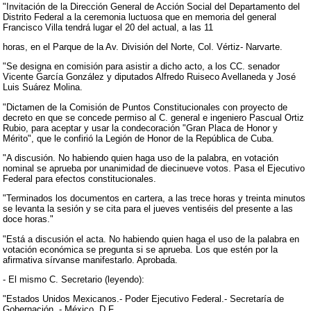
"Invitación de la Dirección General de Acción Social del Departamento del
Distrito Federal a la ceremonia luctuosa que en memoria del general
Francisco Villa tendrá lugar el 20 del actual, a las 11
horas, en el Parque de la Av. División del Norte, Col. Vértiz- Narvarte.
"Se designa en comisión para asistir a dicho acto, a los CC. senador
Vicente García González y diputados Alfredo Ruiseco Avellaneda y José
Luis Suárez Molina.
"Dictamen de la Comisión de Puntos Constitucionales con proyecto de
decreto en que se concede permiso al C. general e ingeniero Pascual Ortiz
Rubio, para aceptar y usar la condecoración "Gran Placa de Honor y
Mérito", que le confirió la Legión de Honor de la República de Cuba.
"A discusión. No habiendo quien haga uso de la palabra, en votación
nominal se aprueba por unanimidad de diecinueve votos. Pasa el Ejecutivo
Federal para efectos constitucionales.
"Terminados los documentos en cartera, a las trece horas y treinta minutos
se levanta la sesión y se cita para el jueves ventiséis del presente a las
doce horas."
"Está a discusión el acta. No habiendo quien haga el uso de la palabra en
votación económica se pregunta si se aprueba. Los que estén por la
afirmativa sírvanse manifestarlo. Aprobada.
- El mismo C. Secretario (leyendo):
"Estados Unidos Mexicanos.- Poder Ejecutivo Federal.- Secretaría de
Gobernación. - México, D.F.