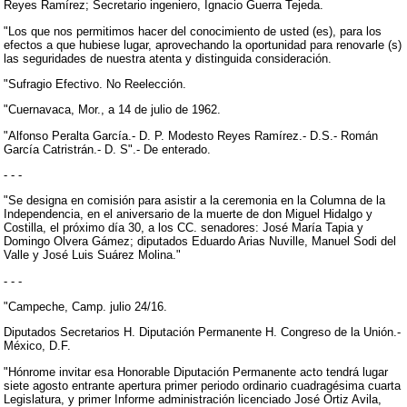
Reyes Ramírez; Secretario ingeniero, Ignacio Guerra Tejeda.
"Los que nos permitimos hacer del conocimiento de usted (es), para los
efectos a que hubiese lugar, aprovechando la oportunidad para renovarle (s)
las seguridades de nuestra atenta y distinguida consideración.
"Sufragio Efectivo. No Reelección.
"Cuernavaca, Mor., a 14 de julio de 1962.
"Alfonso Peralta García.- D. P. Modesto Reyes Ramírez.- D.S.- Román
García Catristrán.- D. S".- De enterado.
- - -
"Se designa en comisión para asistir a la ceremonia en la Columna de la
Independencia, en el aniversario de la muerte de don Miguel Hidalgo y
Costilla, el próximo día 30, a los CC. senadores: José María Tapia y
Domingo Olvera Gámez; diputados Eduardo Arias Nuville, Manuel Sodi del
Valle y José Luis Suárez Molina."
- - -
"Campeche, Camp. julio 24/16.
Diputados Secretarios H. Diputación Permanente H. Congreso de la Unión.-
México, D.F.
"Hónrome invitar esa Honorable Diputación Permanente acto tendrá lugar
siete agosto entrante apertura primer periodo ordinario cuadragésima cuarta
Legislatura, y primer Informe administración licenciado José Ortiz Avila,