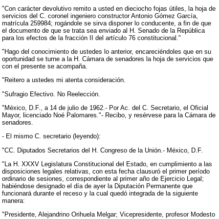
"Con carácter devolutivo remito a usted en dieciocho fojas útiles, la hoja de
servicios del C. coronel ingeniero constructor Antonio Gómez García,
matrícula 259984; rogándole se sirva disponer lo conducente, a fin de que
el documento de que se trata sea enviado al H. Senado de la República
para los efectos de la fracción II del artículo 76 constitucional."
"Hago del conocimiento de ustedes lo anterior, encareciéndoles que en su
oportunidad se turne a la H. Cámara de senadores la hoja de servicios que
con el presente se acompaña.
"Reitero a ustedes mi atenta consideración.
"Sufragio Efectivo. No Reelección.
"México, D.F., a 14 de julio de 1962.- Por Ac. del C. Secretario, el Oficial
Mayor, licenciado Noé Palomares."- Recibo, y resérvese para la Cámara de
senadores.
- El mismo C. secretario (leyendo):
"CC. Diputados Secretarios del H. Congreso de la Unión.- México, D.F.
"La H. XXXV Legislatura Constitucional del Estado, en cumplimiento a las
disposiciones legales relativas, con esta fecha clausuró el primer período
ordinario de sesiones, correspondiente al primer año de Ejercicio Legal;
habiéndose designado el día de ayer la Diputación Permanente que
funcionará durante el receso y la cual quedó integrada de la siguiente
manera:
"Presidente, Alejandrino Orihuela Melgar; Vicepresidente, profesor Modesto