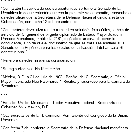
"Con la atenta súplica de que su oportunidad se turne al Senado de la
República la documentación que con la presente se acompaña, transcribo a
ustedes oficio que la Secretaría de la Defensa Nacional dirigió a está de
Gobernación, con fecha 12 del presente mes:
"Con carácter devolutivo remito a usted en veintidós fojas útiles, la hoja de
servicio del C. general de brigada diplomado de Estado Mayor Joaquín
Paredes Menchaca, matrícula 2181; rogándole se sirva disponer lo
conducente, a fin de que el documento de que se trata sea enviado al H.
Senado de la República para los efectos de la fracción II del artículo 76
constitucional."
"Reitero a ustedes mi atenta consideración
"Sufragio efectivo,. No Reelección.
"México, D.F., a 21 de julio de 1962.- Por Ac. del C. Secretario, el Oficial
Mayor, licenciado Noé Palomares."- Recibo, y resérvese para la Cámara de
Senadores.
- - -
"Estados Unidos Mexicanos.- Poder Ejecutivo Federal.- Secretaría de
Gobernación .- México, D.F.
"CC. Secretarios de la H. Comisión Permanente del Congreso de la Unión.-
Presentes.
"Con fecha 7 del corriente la Secretaría de la Defensa Nacional manifiesta