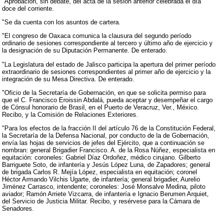
"Aprobación, sin debate, del acta de la sesión anterior celebrada el día
doce del corriente.
"Se da cuenta con los asuntos de cartera.
"El congreso de Oaxaca comunica la clausura del segundo período
ordinario de sesiones correspondiente al tercero y último año de ejercicio y
la designación de su Diputación Permanente. De enterado.
"La Legislatura del estado de Jalisco participa la apertura del primer período
extraordinario de sesiones correspondientes al primer año de ejercicio y la
integración de su Mesa Directiva. De enterado.
"Oficio de la Secretaría de Gobernación, en que se solicita permiso para
que el C. Francisco Eroissin Abdalá, pueda aceptar y desempeñar el cargo
de Cónsul honorario de Brasil, en el Puerto de Veracruz, Ver., México.
Recibo, y la Comisión de Relaciones Exteriores.
"Para los efectos de la fracción II del artículo 76 de la Constitución Federal,
la Secretaría de la Defensa Nacional, por conducto de la de Gobernación,
envía las hojas de servicios de jefes del Ejército, que a continuación se
nombran: general Brigadier Francisco. A. de la Rosa Núñez, especialista en
equitación: coroneles: Gabriel Díaz Ordoñez, médico cirujano. Gilberto
Barriguete Soto, de infantería y Jesús López Luna, de Zapadores; general
de brigada Carlos R. Mejía López, especialista en equitación; coronel
Héctor Armando Vilchis Ugarte, de infantería; general brigadier, Aurelio
Jiménez Carrasco, intendente; coroneles: José Monsalve Medina, piloto
aviador; Ramón Arriete Vizcarra, de infantería e Ignacio Berumen Arquiet,
del Servicio de Justicia Militar. Recibo, y resérvese para la Cámara de
Senadores.