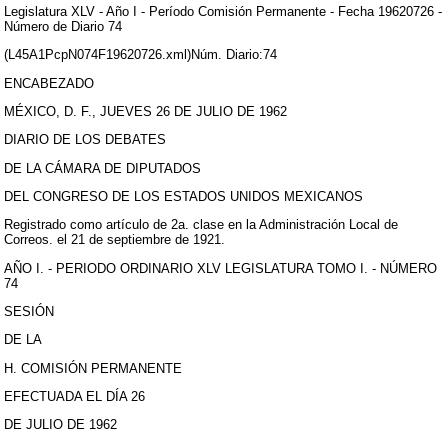
Legislatura XLV - Año I - Período Comisión Permanente - Fecha 19620726 -
Número de Diario 74
(L45A1PcpN074F19620726.xml)Núm. Diario:74
ENCABEZADO
MÉXICO, D. F., JUEVES 26 DE JULIO DE 1962
DIARIO DE LOS DEBATES
DE LA CÁMARA DE DIPUTADOS
DEL CONGRESO DE LOS ESTADOS UNIDOS MEXICANOS
Registrado como artículo de 2a. clase en la Administración Local de
Correos. el 21 de septiembre de 1921.
AÑO I. - PERIODO ORDINARIO XLV LEGISLATURA TOMO I. - NÚMERO
74
SESIÓN
DE LA
H. COMISIÓN PERMANENTE
EFECTUADA EL DÍA 26
DE JULIO DE 1962