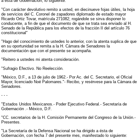
a ésta de Gobernación, lo siguiente:
"Con carácter devolutivo remito a usted, en diecinueve fojas útiles, la hoja
de servicios del C. Coronel de zapadores diplomado de estado mayor
Ricardo Ortiz Tovar, matrícula 271082; rogándole se sirva disponer lo
conducente, a fin de que el documento de que se trata sea enviado al H.
Senado de la República para los efectos de la fracción II del artículo 76
constitucional"
"Hago del conocimiento de ustedes lo anterior, con la atenta suplica de que
en su oportunidad se remita a la H. Cámara de Senadores la
documentación que con el presente se acompaña.
"Reitero a ustedes mi atenta consideración.
"Sufragio Efectivo. No Reelección.
"México, D.F., a 13 de julio de 1962.- Por Ac. del C. Secretario, el Oficial
Mayor, licenciado Noé Palomares."- Recibo, y resérvese para la Cámara de
Senadores.
- - -
"Estados Unidos Mexicanos.- Poder Ejecutivo Federal.- Secretaría de
Gobernación .- México, D.F.
"CC. secretarios de la H. Comisión Permanente del Congreso de la Unión.-
Presentes.
"La Secretaría de la Defensa Nacional se ha dirigido a ésta de
Gobernación, con fecha 7 del presente mes, manifestado lo siguiente: