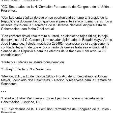
"CC. Secretarios de la H. Comisión Permanente del Congreso de la Unión. -
Presentes.
"Con la atenta súplica de que en su oportunidad se turne al Senado de la
República la documentación que con el presente se acompaña, transcribo a
ustedes oficio que la Secretaría de la Defensa Nacional dirigió a ésta de
Gobernación, con fecha 7 del actual:
"Con carácter devolutivo remito a usted, en dieciocho fojas útiles, la hoja
de servicios del C. Coronel piloto aviador diplomado de Estado Mayor Aéreo
José Hernández Toledo, matrícula 259481; rogándose se sirva disponer lo
contundente, a fin de que el documento de que se trata sea enviado el H.
Senado de la República para los efectos de la fracción II del artículo 76
constitucional."
"Reitero a ustedes mi atenta consideración.
"Sufragio Efectivo. No Reelección.
"México, D.F., a 13 de julio de 1962.- Por Ac. del C. Secretario, el Oficial
Mayor, licenciado Noé Palomares."- Recibo, y resérvese para la Cámara de
Senadores.
- - -
"Estados Unidos Mexicanos.- Poder Ejecutivo Federal.- Secretaría de
Gobernación .- México, D.F.
"CC. Secretarios de la H. Comisión Permanente del Congreso de la Unión.-
Presentes.