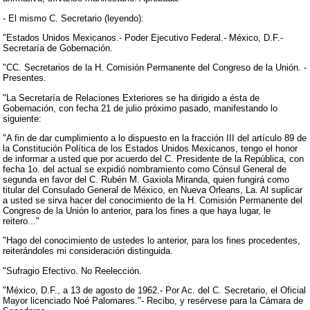
- El mismo C. Secretario (leyendo):
"Estados Unidos Mexicanos.- Poder Ejecutivo Federal.- México, D.F.-
Secretaría de Gobernación.
"CC. Secretarios de la H. Comisión Permanente del Congreso de la Unión. -
Presentes.
"La Secretaría de Relaciones Exteriores se ha dirigido a ésta de
Gobernación, con fecha 21 de julio próximo pasado, manifestando lo
siguiente:
"A fin de dar cumplimiento a lo dispuesto en la fracción III del artículo 89 de
la Constitución Política de los Estados Unidos Mexicanos, tengo el honor
de informar a usted que por acuerdo del C. Presidente de la República, con
fecha 1o. del actual se expidió nombramiento como Cónsul General de
segunda en favor del C. Rubén M. Gaxiola Miranda, quien fungirá como
titular del Consulado General de México, en Nueva Orleans, La. Al suplicar
a usted se sirva hacer del conocimiento de la H. Comisión Permanente del
Congreso de la Unión lo anterior, para los fines a que haya lugar, le
reitero..."
"Hago del conocimiento de ustedes lo anterior, para los fines procedentes,
reiterándoles mi consideración distinguida.
"Sufragio Efectivo. No Reelección.
"México, D.F., a 13 de agosto de 1962.- Por Ac. del C. Secretario, el Oficial
Mayor licenciado Noé Palomares."- Recibo, y resérvese para la Cámara de