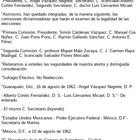
"Presidente, C. Angel Vázquez Negrete; Secretario, C. licenciado Alberto
Cortés Fernández; Segundo Secretario, C. doctor Luis Cervantes Micael.
"Asimismo, han quedado integradas, de la manera siguiente, las
comisiones dictaminadoras que harán el examen de la legalidad de las
elecciones:
"Primera Comisión: Presidente, Simón Cárdenas Vázquez; C. Manuel Cos
Núñez, C. Juan Pons Pons, C. Ramón Gallardo Sánchez, C. Antonio E.
Pérez.
"Segunda Comisión: C. profesor Miguel Malo Zozaya, C. J. Carmen Raya
Madrigal, C. licenciado Salvador Flores Mercado.
"Reiteramos a ustedes las seguridades de nuestra atenta y distinguida
consideración.
"Sufragio Efectivo. No Reelección.
"Guanajuato, Gto., 16 de agosto de 1962.- Angel Vásquez Negrete, D. P.
- Alberto Cortés Fernández, D. S.- Luis Cervantes Micael, D. S."- De
enterado.
- El mismo C. Secretario (leyendo):
"Estados Unidos Mexicanos.- Poder Ejecutivo Federal.- México, D.F.-
Secretaría de Marina.
"México, D.F., a 10 de agosto de 1962.