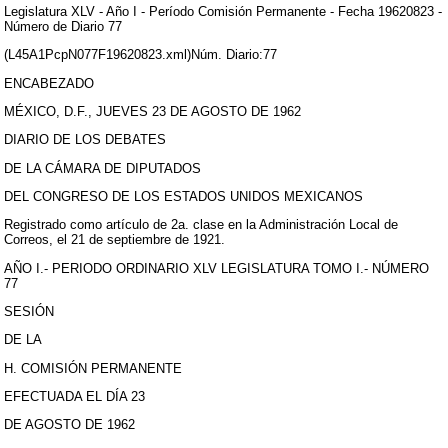
Legislatura XLV - Año I - Período Comisión Permanente - Fecha 19620823 -
Número de Diario 77
(L45A1PcpN077F19620823.xml)Núm. Diario:77
ENCABEZADO
MÉXICO, D.F., JUEVES 23 DE AGOSTO DE 1962
DIARIO DE LOS DEBATES
DE LA CÁMARA DE DIPUTADOS
DEL CONGRESO DE LOS ESTADOS UNIDOS MEXICANOS
Registrado como artículo de 2a. clase en la Administración Local de
Correos, el 21 de septiembre de 1921.
AÑO I.- PERIODO ORDINARIO XLV LEGISLATURA TOMO I.- NÚMERO
77
SESIÓN
DE LA
H. COMISIÓN PERMANENTE
EFECTUADA EL DÍA 23
DE AGOSTO DE 1962