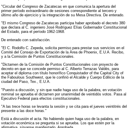
"Circular del Congreso de Zacatecas en que comunica la apertura del
primer período extraordinario de sesiones correspondiente al tercero y
último año de ejercicio y la integración de su Mesa Directiva. De enterado.
"El mismo Congreso de Zacatecas participa haber aprobado el decreto 380
que declara al C. ingeniero José Rodríguez Elías Gobernador Constitucional
del Estado, para el período 1962-1968.
De enterado con satisfacción.
"El C. Rodolfo C. Zepeda, solicita permiso para prestar sus servicios en el
Comité del Consejo de Exportación de la Área de Phoenix, E.U.A. Recibo,
y a la Comisión de Puntos Constitucionales.
"Dictamen de la Comisión de Puntos Constitucionales con proyecto de
decreto en que se concede permiso al C. Alberto Terrazas Valdés, para
aceptar el diploma con título honorífico Conquistador of the Capital City of
the Faboulous Southwest, que le confirió el Alcalde y Cuerpo Edilicio de la
ciudad del Paso, Tex., E.U.A.
"Puesto a discusión, y sin que nadie haga uso de la palabra, en votación
nominal se aprueba el dictamen por unanimidad de veintidós votos. Pasa al
Ejecutivo Federal para efectos constitucionales.
"A las trece horas se levanta la sesión y se cita para el jueves veintitrés del
presente a las doce horas."
Está a discusión el acta. No habiendo quien haga uso de la palabra, en
votación económica se pregunta si se aprueba. Los que estén por la
afirmativa, sírvanse manifestarlo. Aprobada.