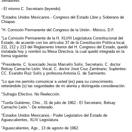
Senadores.
- El mismo C. Secretario (leyendo):
"Estados Unidos Mexicanos.- Congreso del Estado Libre y Soberano de
Chiapas.
"H. Comisión Permanente del Congreso de la Unión.- México, D.F.
"La Comisión Permanente de la H. XLVIII Legislatura Constitucional del
Estado, de acuerdo con los artículos 37 de la Constitución Política local,
211, 212 y 213 del Reglamento Interior del H. Congreso del Estado, quedó
instalada hoy y nombró su Mesa Directiva, la cual quedó integrada en la
forma siguiente:
"Presidente, C. licenciado Jesús Marcelín Solís; Secretario, C. doctor
Belsay Camacho León; Vocal, C. doctor José Cruz Zambrano; Suplentes:
CC. Evandro Ruiz Solís y profesora Antonia G. de Sarmiento.
"Lo que me permito comunicar a usted (es) para su conocimiento,
reiterándole (s) las seguridades de mi atenta y distinguida consideración.
"Sufragio Efectivo. No Reelección.
"Tuxtla Gutiérrez, Chis., 31 de julio de 1962.- El Secretario, Belsay
Camacho León."- De enterado.
"Estados Unidos Mexicanos.- Poder Legislativo del Estado de
Aguascalientes, XLIV Legislatura.
"Aguascalientes, Ags., 13 de agosto de 1962.