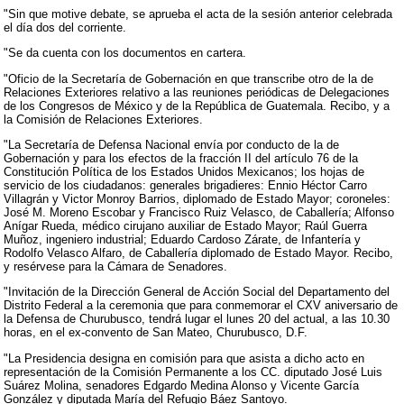
"Sin que motive debate, se aprueba el acta de la sesión anterior celebrada
el día dos del corriente.
"Se da cuenta con los documentos en cartera.
"Oficio de la Secretaría de Gobernación en que transcribe otro de la de
Relaciones Exteriores relativo a las reuniones periódicas de Delegaciones
de los Congresos de México y de la República de Guatemala. Recibo, y a
la Comisión de Relaciones Exteriores.
"La Secretaría de Defensa Nacional envía por conducto de la de
Gobernación y para los efectos de la fracción II del artículo 76 de la
Constitución Política de los Estados Unidos Mexicanos; los hojas de
servicio de los ciudadanos: generales brigadieres: Ennio Héctor Carro
Villagrán y Victor Monroy Barrios, diplomado de Estado Mayor; coroneles:
José M. Moreno Escobar y Francisco Ruiz Velasco, de Caballería; Alfonso
Anígar Rueda, médico cirujano auxiliar de Estado Mayor; Raúl Guerra
Muñoz, ingeniero industrial; Eduardo Cardoso Zárate, de Infantería y
Rodolfo Velasco Alfaro, de Caballería diplomado de Estado Mayor. Recibo,
y resérvese para la Cámara de Senadores.
"Invitación de la Dirección General de Acción Social del Departamento del
Distrito Federal a la ceremonia que para conmemorar el CXV aniversario de
la Defensa de Churubusco, tendrá lugar el lunes 20 del actual, a las 10.30
horas, en el ex-convento de San Mateo, Churubusco, D.F.
"La Presidencia designa en comisión para que asista a dicho acto en
representación de la Comisión Permanente a los CC. diputado José Luis
Suárez Molina, senadores Edgardo Medina Alonso y Vicente García
González y diputada María del Refugio Báez Santoyo.