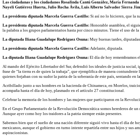
Las ciudadanas y los ciudadanos Rosalinda Cantú González, María Fernanda
Nayeli Gutiérrez Huerta, Julio Rocha Ávila, Luis Alberto Salvador Sierra J
La presidenta diputada Marcela Guerra Castillo:
Si así no lo hicieren, que la
La presidenta diputada Marcela Guerra Castillo:
Honorable asamblea, el siguien
la palabra a los grupos parlamentarios hasta por cinco minutos. Tiene el uso de 
La diputada Iliana Guadalupe Rodriguez Osuna:
Muy buenas tardes, diputadas,
La presidenta diputada Marcela Guerra Castillo:
Adelante, diputada.
La diputada Iliana Guadalupe Rodriguez Osuna:
El día de hoy remembramos el 
Al mando del Ejército Libertador del Sur, defendió los ideales de justicia social
frase de “la tierra es de quien la trabaja”, que ejemplifica de manera contundente
quienes forjaban con su sudor la patria de la soberanía de este país, sentando en l
Acribillado junto a sus hombres en la hacienda de Chinameca, en Morelos, traicio
acompaña hasta el día de hoy, plasmado en el artículo 27 constitucional.
Celebrar la memoria de los hombres y las mujeres que participaron en la Revoluci
En el Grupo Parlamentario de la Revolución Democrática somos herederos de un mo
Aunque ayer como hoy los traidores a la patria siempre están presentes.
Sabemos bien que el sueño de una nación diferente siguió vivo hasta el día de hoy.
mexicanos, aunque el gobierno en turno intente repartirla entre sus hijos y sus am
aspiracionistas.