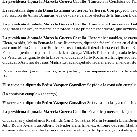
La presidenta diputada Marcela Guerra Castillo:
Túrnese a la Comisión de Trab
La secretaria diputada Diana Estefania Gutiérrez Valtierra:
Con proyecto de de
Fabricación de Armas Químicas, que devuelve para los efectos de la fracción E del
La presidenta diputada Marcela Guerra Castillo:
Túrnese a la Comisión de Gobe
Seguridad Pública, en materia de protocolos de primer respondiente, que devuelve 
La presidenta diputada Marcela Guerra Castillo:
Honorable asamblea, se encuen
Elena, perdón, María Fernanda Lima Buenrostro, diputada federal electa en el dist
así como María Guadalupe Robles Frutos, diputada federal electa en el distrito 3
Palacios... perdón... repito... la ciudadana Zoraya Villacis Palacios, diputada fede
de Veracruz de Ignacio de la Llave; el ciudadano Julio Rocha Ávila, diputado feder
ciudadano Antonio de Jesús Madriz Estrada, diputado federal electo en el distrit
Para ello se designa en comisión, para que las y los acompañen en el acto de ren
Ruiz.
El secretario diputado Pedro Vázquez González:
Se pide a la comisión cumplir 
(La comisión cumple su encargo)
El secretario diputado Pedro Vázquez González:
Se invita a todas y a todos los
La presidenta diputada Marcela Guerra Castillo:
Favor de ponerse todas y todo
Ciudadanas y ciudadanos Rosalinda Cantú González, María Fernanda Lima Buenro
Julio Rocha Ávila, Luis Alberto Salvador Sierra Jiménez, Antonio de Jesús Madriz
emanen y desempeñar leal y patrióticamente el cargo de diputada y diputado que e