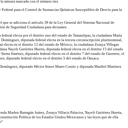
 la minuta marcada con el número tres.
 Federal para el Control de Sustancias Químicas Susceptibles de Desvío para la
 que se adiciona el artículo 39 de la Ley General del Sistema Nacional de
misión de Seguridad Ciudadana para dictamen.
ederal electa por el distrito uno del estado de Tamaulipas, la ciudadana María
a Domínguez, diputada federal electa en la tercera circunscripción plurinominal,
l electa en el distrito 12 del estado de México; la ciudadana Zoraya Villegas
adana Nayeli Gutiérrez Huerta, diputada federal electa en el distrito 15 del estado
ierra Jiménez, diputado federal electo en el distrito 7 del estado de Guerrero; el
, diputado federal electo en el distrito 5 del estado de Oaxaca.
rras Domínguez, diputado Héctor Irineo Mares Cossío y diputada Maribel Martínez
 Marlen Barragán Juárez, Zoraya Villacis Palacios, Nayeli Gutiérrez Huerta,
onstitución Política de los Estados Unidos Mexicanos y las leyes que de ella
n?