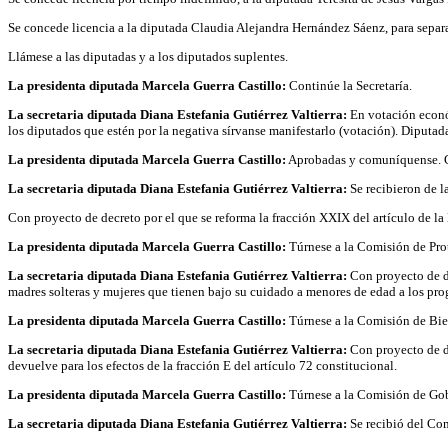
Se concede licencia a la diputada Claudia Alejandra Hernández Sáenz, para separars
Llámese a las diputadas y a los diputados suplentes.
La presidenta diputada Marcela Guerra Castillo:
Continúe la Secretaría.
La secretaria diputada Diana Estefania Gutiérrez Valtierra:
En votación económ
los diputados que estén por la negativa sírvanse manifestarlo (votación). Diputada
La presidenta diputada Marcela Guerra Castillo:
Aprobadas y comuníquense. Co
La secretaria diputada Diana Estefania Gutiérrez Valtierra:
Se recibieron de l
Con proyecto de decreto por el que se reforma la fracción XXIX del artículo de la
La presidenta diputada Marcela Guerra Castillo:
Túrnese a la Comisión de Prot
La secretaria diputada Diana Estefania Gutiérrez Valtierra:
Con proyecto de de
madres solteras y mujeres que tienen bajo su cuidado a menores de edad a los prog
La presidenta diputada Marcela Guerra Castillo:
Túrnese a la Comisión de Bie
La secretaria diputada Diana Estefania Gutiérrez Valtierra:
Con proyecto de de
devuelve para los efectos de la fracción E del artículo 72 constitucional.
La presidenta diputada Marcela Guerra Castillo:
Túrnese a la Comisión de Gob
La secretaria diputada Diana Estefania Gutiérrez Valtierra:
Se recibió del Con