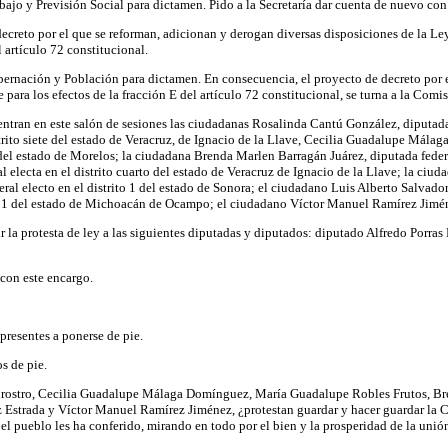
ajo y Previsión Social para dictamen. Pido a la Secretaría dar cuenta de nuevo con
creto por el que se reforman, adicionan y derogan diversas disposiciones de la Ley
 artículo 72 constitucional.
rnación y Población para dictamen. En consecuencia, el proyecto de decreto por el
para los efectos de la fracción E del artículo 72 constitucional, se turna a la Co
tran en este salón de sesiones las ciudadanas Rosalinda Cantú González, diputada f
rito siete del estado de Veracruz, de Ignacio de la Llave, Cecilia Guadalupe Málag
 del estado de Morelos; la ciudadana Brenda Marlen Barragán Juárez, diputada federa
ral electa en el distrito cuarto del estado de Veracruz de Ignacio de la Llave; la ciud
al electo en el distrito 1 del estado de Sonora; el ciudadano Luis Alberto Salvador S
o 1 del estado de Michoacán de Ocampo; el ciudadano Víctor Manuel Ramírez Jiménez
dir la protesta de ley a las siguientes diputadas y diputados: diputado Alfredo Po
con este encargo.
 presentes a ponerse de pie.
s de pie.
stro, Cecilia Guadalupe Málaga Domínguez, María Guadalupe Robles Frutos, Brenda
 Estrada y Víctor Manuel Ramírez Jiménez, ¿protestan guardar y hacer guardar la C
l pueblo les ha conferido, mirando en todo por el bien y la prosperidad de la unió