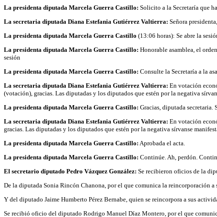
La presidenta diputada Marcela Guerra Castillo:
Solicito a la Secretaría que 
La secretaria diputada Diana Estefania Gutiérrez Valtierra:
Señora presidenta,
La presidenta diputada Marcela Guerra Castillo
(13:06 horas): Se abre la sesió
La presidenta diputada Marcela Guerra Castillo:
Honorable asamblea, el orden d
sesión
La presidenta diputada Marcela Guerra Castillo:
Consulte la Secretaría a la as
La secretaria diputada Diana Estefania Gutiérrez Valtierra:
En votación económ
(votación), gracias. Las diputadas y los diputados que estén por la negativa sírva
La presidenta diputada Marcela Guerra Castillo:
Gracias, diputada secretaria. S
La secretaria diputada Diana Estefania Gutiérrez Valtierra:
En votación económ
gracias. Las diputadas y los diputados que estén por la negativa sírvanse manifest
La presidenta diputada Marcela Guerra Castillo:
Aprobada el acta.
La presidenta diputada Marcela Guerra Castillo:
Continúe. Ah, perdón. Continúe
El secretario diputado Pedro Vázquez González:
Se recibieron oficios de la dip
De la diputada Sonia Rincón Chanona, por el que comunica la reincorporación a sus
Y del diputado Jaime Humberto Pérez Bernabe, quien se reincorpora a sus actividade
Se recibió oficio del diputado Rodrigo Manuel Díaz Montero, por el que comunica 