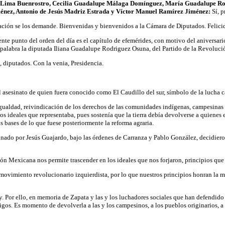
 Lima Buenrostro, Cecilia Guadalupe Málaga Domínguez, María Guadalupe Robl
iménez, Antonio de Jesús Madriz Estrada y Víctor Manuel Ramírez Jiménez:
Sí, p
 nación se los demande. Bienvenidas y bienvenidos a la Cámara de Diputados. Felici
te punto del orden del día es el capítulo de efemérides, con motivo del aniversario
la palabra la diputada Iliana Guadalupe Rodriguez Osuna, del Partido de la Revoluc
 diputados. Con la venia, Presidencia.
asesinato de quien fuera conocido como El Caudillo del sur, símbolo de la lucha ca
, igualdad, reivindicación de los derechos de las comunidades indígenas, campesinas 
 los ideales que representaba, pues sostenía que la tierra debía devolverse a quienes
as bases de lo que fuese posteriormente la reforma agraria.
nado por Jesús Guajardo, bajo las órdenes de Carranza y Pablo González, decidieron
ón Mexicana nos permite trascender en los ideales que nos forjaron, principios que
vimiento revolucionario izquierdista, por lo que nuestros principios honran la m
 Por ello, en memoria de Zapata y las y los luchadores sociales que han defendido a
igos. Es momento de devolverla a las y los campesinos, a los pueblos originarios, a 