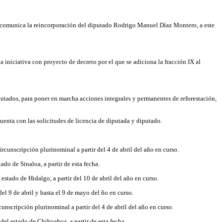
ue comunica la reincorporación del diputado Rodrigo Manuel Díaz Montero, a este
iniciativa con proyecto de decreto por el que se adiciona la fracción IX al
tados, para poner en marcha acciones integrales y permanentes de reforestación,
enta con las solicitudes de licencia de diputada y diputado.
rcunscripción plurinominal a partir del 4 de abril del año en curso.
do de Sinaloa, a partir de esta fecha.
estado de Hidalgo, a partir del 10 de abril del año en curso.
el 9 de abril y hasta el 9 de mayo del ño en curso.
unscripción plurinominal a partir del 4 de abril del año en curso.
del estado de Chihuahua, a partir de esta fecha.