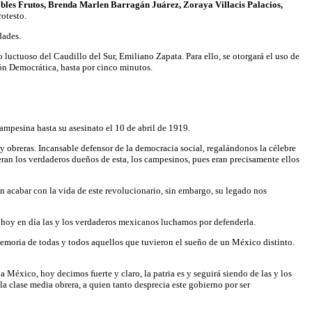
es Frutos, Brenda Marlen Barragán Juárez, Zoraya Villacis Palacios,
rotesto.
dades.
 luctuoso del Caudillo del Sur, Emiliano Zapata. Para ello, se otorgará el uso de
ión Democrática, hasta por cinco minutos.
mpesina hasta su asesinato el 10 de abril de 1919.
y obreras. Incansable defensor de la democracia social, regalándonos la célebre
 eran los verdaderos dueños de esta, los campesinos, pues eran precisamente ellos
 acabar con la vida de este revolucionario, sin embargo, su legado nos
 hoy en día las y los verdaderos mexicanos luchamos por defenderla.
emoria de todas y todos aquellos que tuvieron el sueño de un México distinto.
 México, hoy decimos fuerte y claro, la patria es y seguirá siendo de las y los
la clase media obrera, a quien tanto desprecia este gobierno por ser