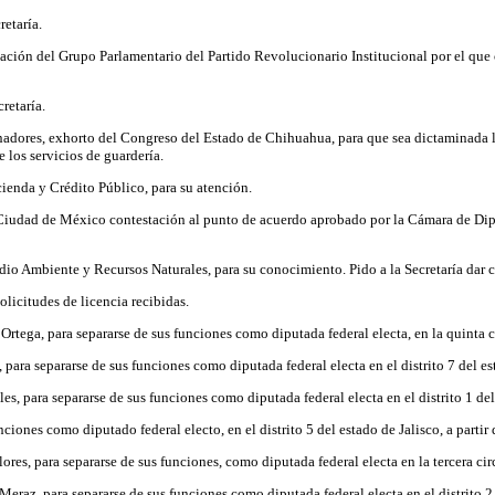
retaría.
inación del Grupo Parlamentario del Partido Revolucionario Institucional por el q
retaría.
adores, exhorto del Congreso del Estado de Chihuahua, para que sea dictaminada la 
 los servicios de guardería.
enda y Crédito Público, para su atención.
 Ciudad de México contestación al punto de acuerdo aprobado por la Cámara de Dipu
o Ambiente y Recursos Naturales, para su conocimiento. Pido a la Secretaría dar cu
olicitudes de licencia recibidas.
tega, para separarse de sus funciones como diputada federal electa, en la quinta ci
ara separarse de sus funciones como diputada federal electa en el distrito 7 del esta
, para separarse de sus funciones como diputada federal electa en el distrito 1 del 
ones como diputado federal electo, en el distrito 5 del estado de Jalisco, a partir d
s, para separarse de sus funciones, como diputada federal electa en la tercera circ
Meraz, para separarse de sus funciones como diputada federal electa en el distrito 2 