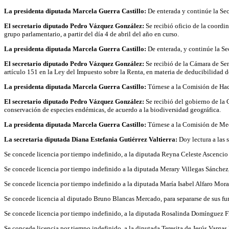
La presidenta diputada Marcela Guerra Castillo:
De enterada y continúe la Sec
El secretario diputado Pedro Vázquez González:
Se recibió oficio de la coord
grupo parlamentario, a partir del día 4 de abril del año en curso.
La presidenta diputada Marcela Guerra Castillo:
De enterada, y continúe la Sec
El secretario diputado Pedro Vázquez González:
Se recibió de la Cámara de Sen
artículo 151 en la Ley del Impuesto sobre la Renta, en materia de deducibilidad de
La presidenta diputada Marcela Guerra Castillo:
Túrnese a la Comisión de Haci
El secretario diputado Pedro Vázquez González:
Se recibió del gobierno de la
conservación de especies endémicas, de acuerdo a la biodiversidad geográfica.
La presidenta diputada Marcela Guerra Castillo:
Túrnese a la Comisión de Medi
La secretaria diputada Diana Estefania Gutiérrez Valtierra:
Doy lectura a las s
Se concede licencia por tiempo indefinido, a la diputada Reyna Celeste Ascencio Or
Se concede licencia por tiempo indefinido a la diputada Merary Villegas Sánchez, p
Se concede licencia por tiempo indefinido a la diputada María Isabel Alfaro Morales
Se concede licencia al diputado Bruno Blancas Mercado, para separarse de sus funci
Se concede licencia por tiempo indefinido, a la diputada Rosalinda Domínguez Flore
Se concede licencia por tiempo indefinido, a la diputada Teresita de Jesús Vargas 