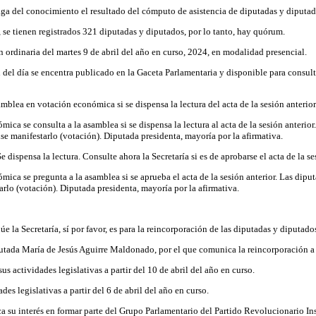
haga del conocimiento el resultado del cómputo de asistencia de diputadas y diputad
 se tienen registrados 321 diputadas y diputados, por lo tanto, hay quórum.
n ordinaria del martes 9 de abril del año en curso, 2024, en modalidad presencial.
el día se encentra publicado en la Gaceta Parlamentaria y disponible para consulta 
amblea en votación económica si se dispensa la lectura del acta de la sesión anterior
ica se consulta a la asamblea si se dispensa la lectura al acta de la sesión anterior
nse manifestarlo (votación). Diputada presidenta, mayoría por la afirmativa.
e dispensa la lectura. Consulte ahora la Secretaría si es de aprobarse el acta de la se
ica se pregunta a la asamblea si se aprueba el acta de la sesión anterior. Las diput
arlo (votación). Diputada presidenta, mayoría por la afirmativa.
 la Secretaría, sí por favor, es para la reincorporación de las diputadas y diputado
utada María de Jesús Aguirre Maldonado, por el que comunica la reincorporación a sus
 actividades legislativas a partir del 10 de abril del año en curso.
s legislativas a partir del 6 de abril del año en curso.
su interés en formar parte del Grupo Parlamentario del Partido Revolucionario Ins