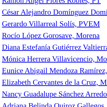
Ramón Angel Flores Robles, PT
César Alejandro Domínguez Domí
Gerardo Villarreal Solís, PVEM
Rocío López Gorosave, Morena
Diana Estefanía Gutiérrez Valtier
Mónica Herrera Villavicencio, Mo
Eunice Abigail Mendoza Ramírez
Elizabeth Cervantes de la Cruz, 
Nancy Guadalupe Sánchez Arred
Adriana Belinda Quiroz Gallegos