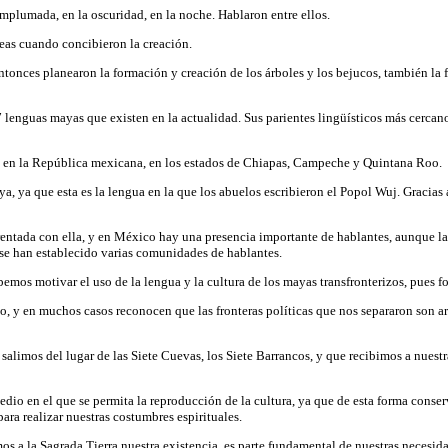
mplumada, en la oscuridad, en la noche. Hablaron entre ellos.
eas cuando concibieron la creación.
ntonces planearon la formación y creación de los árboles y los bejucos, también la 
7 lenguas mayas que existen en la actualidad. Sus parientes lingüísticos más cercan
 y en la República mexicana, en los estados de Chiapas, Campeche y Quintana Roo.
a, ya que esta es la lengua en la que los abuelos escribieron el Popol
Wuj. Gracias 
entada con ella, y en México hay una presencia importante de hablantes, aunque la
e se han establecido varias comunidades de hablantes.
bemos motivar el uso de la lengua y la cultura de los mayas transfronterizos, pues f
no, y en muchos casos reconocen que las fronteras políticas que nos separaron son 
 salimos del lugar de las Siete Cuevas, los Siete Barrancos, y que recibimos a nues
edio en el que se permita la reproducción de la cultura, ya que de esta forma conser
ra realizar nuestras costumbres espirituales.
os a la Sagrada Tierra nuestra existencia, es parte fundamental de nuestras necesid