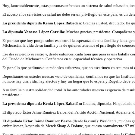
Hoy, lamentablemente, estas personas enfrentan un sistema de salud rebasado, ins
El acceso a los servicios de salud no debe ser un privilegio en este país; es un d
La presidenta diputada Kenia López Rabadán:
Gracias a usted, diputado. Ha qu
La diputada Vanessa López Carrillo:
Muchas gracias, presidenta. Compañeras y 
Es por eso que hoy pongo sobre esta curul la esperanza de una familia y la exig
Michoacán, la vida de su familia y la de quienes tenemos el privilegio de conocer
Ese día se perdió su rastro y, desde entonces, cada hora que pasa es una batalla c
del Estado de Michoacán. Confiamos en su capacidad técnica y operativa.
Es por ello que pedimos que redoblen esfuerzos, que no escatimen en recursos ni 
Depositamos en ustedes nuestro voto de confianza, confiamos en que las institucion
hombre hay una vida, hay afectos y hay un hogar que lo espera y Rogelio debe vo
A su familia nuestra solidaridad total. A las autoridades nuestra exigencia de re
presidenta.
La presidenta diputada Kenia López Rabadán:
Gracias, diputada. Ha quedado c
El diputado Éctor Jaime Ramírez Barba, del Partido Acción Nacional. Adelante, d
El diputado Éctor Jaime Ramírez Barba
(desde la curul): Presidenta, muchas g
embrolisman, keytruda de Merck Sharp & Dohme, que cuesta normalmente 97 mil 
Este es un tratamiento muy especializado para el cáncer y, a pesar de que la Cofepr