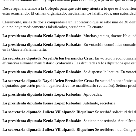
Desde aquí alertamos a la Cofepris para que esté muy atenta a lo que está ocurri
estar ocurriendo. El crimen organizado, medicamentos falsificados, una autoridad 
Claramente, miles de dosis compradas a un laboratorio que se sabe más de 30 denu
que no haya medicamentos falsificados, presidenta. Es cuanto.
La presidenta diputada Kenia López Rabadán:
Muchas gracias, doctor. Ha qued
La presidenta diputada Kenia López Rabadán:
En votación económica consulte l
en la Gaceta Parlamentaria.
La secretaria diputada Nayeli Arlen Fernández Cruz:
En votación económica se c
afirmativa sírvanse manifestarlo (votación). Las diputadas y los diputados que est
La presidenta diputada Kenia López Rabadán:
Se dispensa la lectura. En votac
La secretaria diputada Nayeli Arlen Fernández Cruz:
En votación económica se 
diputados que estén por la negativa sírvanse manifestarlo (votación). Señora presi
La presidenta diputada Kenia López Rabadán:
Aprobadas.
La presidenta diputada Kenia López Rabadán:
Adelante, secretaria.
La secretaria diputada Julieta Villalpando Riquelme:
Se recibió solicitud del d
La presidenta diputada Kenia López Rabadán:
Se tiene por retirada. Actualícens
La secretaria diputada Julieta Villalpando Riquelme:
Se recibieron del Congres