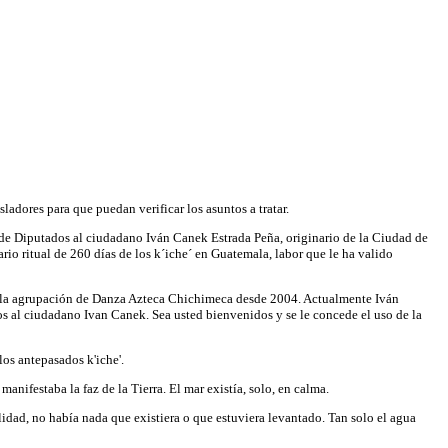
sladores para que puedan verificar los asuntos a tratar.
 de Diputados al ciudadano Iván Canek Estrada Peña, originario de la Ciudad de
rio ritual de 260 días de los
k´iche´ en Guatemala, labor que le ha valido
e la agrupación de Danza Azteca Chichimeca desde 2004. Actualmente Iván
dos al ciudadano
Ivan Canek. Sea usted bienvenidos y se le concede el uso de la
e los antepasados
k'iche'.
anifestaba la faz de la Tierra. El mar existía, solo, en calma.
alidad, no había nada que existiera o que estuviera levantado. Tan solo el agua