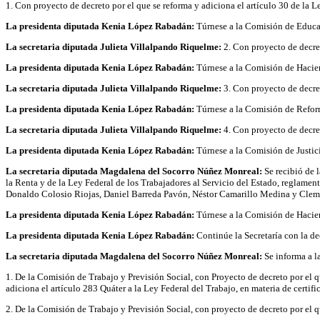
1. Con proyecto de decreto por el que se reforma y adiciona el artículo 30 de la 
La presidenta diputada Kenia López Rabadán:
Túrnese a la Comisión de Educa
La secretaria diputada Julieta Villalpando Riquelme:
2. Con proyecto de decret
La presidenta diputada Kenia López Rabadán:
Túrnese a la Comisión de Hacie
La secretaria diputada Julieta Villalpando Riquelme:
3. Con proyecto de decret
La presidenta diputada Kenia López Rabadán:
Túrnese a la Comisión de Reform
La secretaria diputada Julieta Villalpando Riquelme:
4. Con proyecto de decret
La presidenta diputada Kenia López Rabadán:
Túrnese a la Comisión de Justic
La secretaria diputada Magdalena del Socorro Núñez Monreal:
Se recibió de 
la Renta y de la Ley Federal de los Trabajadores al Servicio del Estado, reglame
Donaldo Colosio Riojas, Daniel Barreda Pavón, Néstor Camarillo Medina y Cle
La presidenta diputada Kenia López Rabadán:
Túrnese a la Comisión de Hacien
La presidenta diputada Kenia López Rabadán:
Continúe la Secretaría con la de
La secretaria diputada Magdalena del Socorro Núñez Monreal:
Se informa a l
1. De la Comisión de Trabajo y Previsión Social, con Proyecto de decreto por el qu
adiciona el artículo 283 Quáter a la Ley Federal del Trabajo, en materia de certifi
2. De la Comisión de Trabajo y Previsión Social, con proyecto de decreto por el q