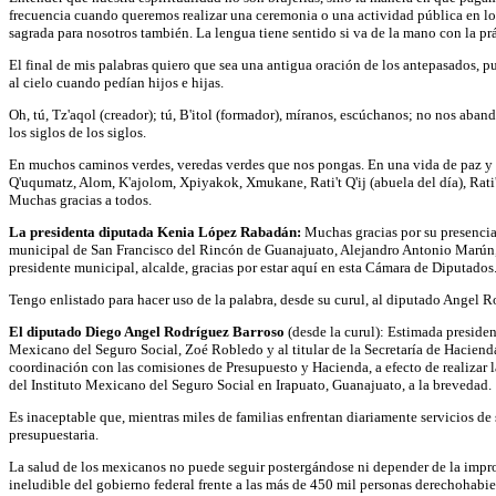
frecuencia cuando queremos realizar una ceremonia o una actividad pública en los c
sagrada para nosotros también. La lengua tiene sentido si va de la mano con la prá
El final de mis palabras quiero que sea una antigua oración de los antepasados, p
al cielo cuando pedían hijos e hijas.
Oh, tú, Tz'aqol (creador); tú,
B'itol (formador), míranos, escúchanos; no nos abandon
los siglos de los siglos.
En muchos caminos verdes, veredas verdes que nos pongas. En una vida de paz y 
Q'uqumatz, Alom, K'ajolom, Xpiyakok, Xmukane, Rati't Q'ij (abuela del día), Rati'
Muchas gracias a todos.
La presidenta diputada Kenia López Rabadán:
Muchas gracias por su presencia 
municipal de San Francisco del Rincón de Guanajuato, Alejandro Antonio Marún, a
presidente municipal, alcalde, gracias por estar aquí en esta Cámara de Diputado
Tengo enlistado para hacer uso de la palabra, desde su curul, al diputado Angel 
El diputado Diego Angel
Rodríguez Barroso
(desde la curul): Estimada presiden
Mexicano del Seguro Social, Zoé Robledo y al titular de la Secretaría de Hacienda
coordinación con las comisiones de Presupuesto y Hacienda, a efecto de realizar l
del Instituto Mexicano del Seguro Social en Irapuato, Guanajuato, a la brevedad.
Es inaceptable que, mientras miles de familias enfrentan diariamente servicios de
presupuestaria.
La salud de los mexicanos no puede seguir postergándose ni depender de la impro
ineludible del gobierno federal frente a las más de 450 mil personas derechohabie