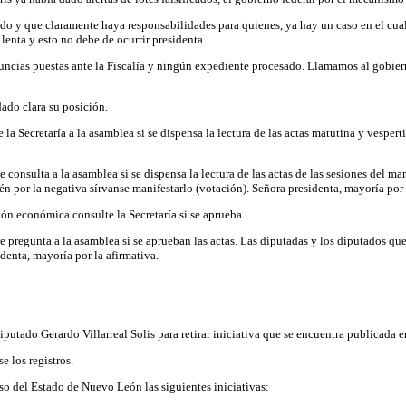
endo y que claramente haya responsabilidades para quienes, ya hay un caso en el cua
lenta y esto no debe de ocurrir presidenta.
ncias puestas ante la Fiscalía y ningún expediente procesado. Llamamos al gobiern
ado clara su posición.
a Secretaría a la asamblea si se dispensa la lectura de las actas matutina y vespert
onsulta a la asamblea si se dispensa la lectura de las actas de las sesiones del mar
én por la negativa sírvanse manifestarlo (votación). Señora presidenta, mayoría por 
ión económica consulte la Secretaría si se aprueba.
pregunta a la asamblea si se aprueban las actas. Las diputadas y los diputados que 
denta, mayoría por la afirmativa.
iputado Gerardo Villarreal Solis para retirar iniciativa que se encuentra publicada 
e los registros.
o del Estado de Nuevo León las siguientes iniciativas: