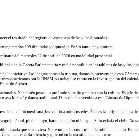
ocer el resultado del registro de asistencia de las y los diputados.
nen registrados 399 diputadas y diputados. Por lo tanto, hay quórum.
ordinaria del miércoles 22 de abril de 2026 en modalidad presencial.
licado en la Gaceta Parlamentaria y está disponible en las tabletas de las y los legi
 de la iniciativa Las lenguas toman la tribuna, damos la bienvenida a esta Cámara
s mesoamericanos por la UNAM, su trabajo se centra en la investigación del calenda
Eduardo Archetti.
ionales. Y también posee un profundo vinculo practico con la cultura. Es jefe d
ua maya k´iche´ y danza tradicional. Damos la bienvenida a esta Cámara de Diputa
res de la nación mexicana, los saludo a todos ustedes. Ésta es la antigua palabra d
ngrejo, árbol, piedra, hoyo, barranco, pajón ni bosque. Solo existía el cielo. No se m
nido ni nada que se moviera. No se unían las cosas ni había ruido en el cielo. En re
. Únicamente había silencio y quietud en la oscuridad, en la noche.