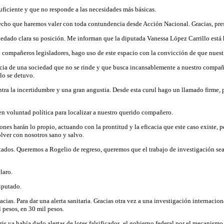
uficiente y que no responde a las necesidades más básicas.
erecho que haremos valer con toda contundencia desde Acción Nacional. Gracias, pres
edado clara su posición. Me informan que la diputada Vanessa López Carrillo está h
compañeros legisladores, hago uso de este espacio con la convicción de que nuestra
encia de una sociedad que no se rinde y que busca incansablemente a nuestro compa
lo se detuvo.
ontra la incertidumbre y una gran angustia. Desde esta curul hago un llamado firme,
en voluntad política para localizar a nuestro querido compañero.
es harán lo propio, actuando con la prontitud y la eficacia que este caso existe, p
lver con nosotros sano y salvo.
sultados. Queremos a Rogelio de regreso, queremos que el trabajo de investigación se
laro.
iputado.
racias. Para dar una alerta sanitaria. Gracias otra vez a una investigación interna
pesos, en 30 mil pesos.
is ya había dado alertas de lotes falsificados, el gobierno federal por el mecanismo 