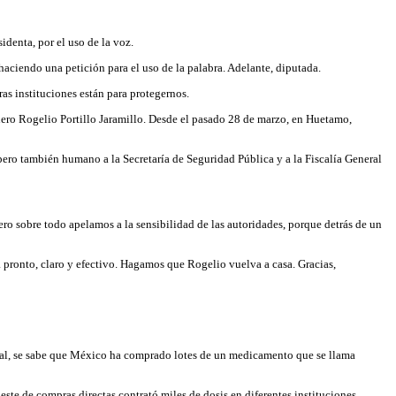
identa, por el uso de la voz.
aciendo una petición para el uso de la palabra. Adelante, diputada.
s instituciones están para protegernos.
ñero Rogelio Portillo Jaramillo. Desde el pasado 28 de marzo, en Huetamo,
 pero también humano a la Secretaría de Seguridad Pública y a la Fiscalía General
ero sobre todo apelamos a la sensibilidad de las autoridades, porque detrás de un
a pronto, claro y efectivo. Hagamos que Rogelio vuelva a casa. Gracias,
cional, se sabe que México ha comprado lotes de un medicamento que se llama
este de compras directas contrató miles de dosis en diferentes instituciones.