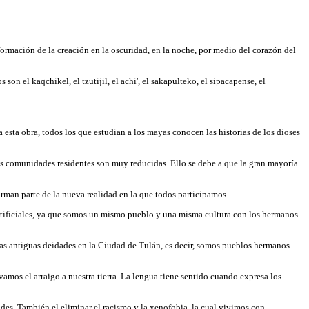
formación de la creación en la oscuridad, en la noche, por medio del corazón del
os son el kaqchikel, el
tzutijil, el achi', el sakapulteko, el sipacapense, el
a esta obra, todos los que estudian a los mayas conocen las historias de los dioses
s comunidades residentes son muy reducidas. Ello se debe a que la gran mayoría
orman parte de la nueva realidad en la que todos participamos.
artificiales, ya que somos un mismo pueblo y una misma cultura con los hermanos
tras antiguas deidades en la Ciudad de Tulán, es decir, somos pueblos hermanos
vamos el arraigo a nuestra tierra. La lengua tiene sentido cuando expresa los
ades. También el eliminar el racismo y la xenofobia, la cual vivimos con