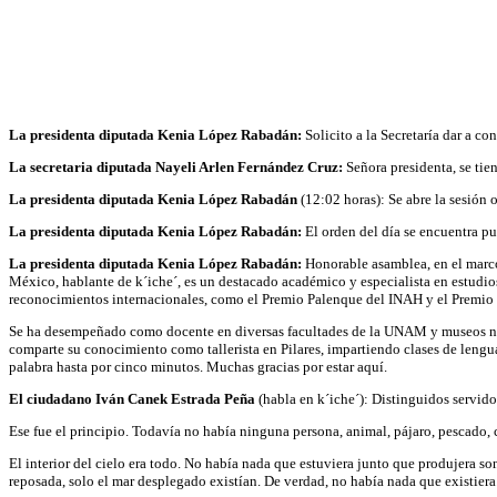
La presidenta diputada Kenia López Rabadán:
Solicito a la Secretaría dar a con
La secretaria diputada Nayeli Arlen Fernández Cruz:
Señora presidenta, se tie
La presidenta diputada Kenia López Rabadán
(12:02 horas): Se abre la sesión 
La presidenta diputada Kenia López Rabadán:
El orden del día se encuentra pub
La presidenta diputada Kenia López Rabadán:
Honorable asamblea, en el marco
México, hablante de k´iche´, es un destacado académico y especialista en estudio
reconocimientos internacionales, como el Premio Palenque del INAH y el Premio 
Se ha desempeñado como docente en diversas facultades de la UNAM y museos nac
comparte su conocimiento como tallerista en Pilares, impartiendo clases de leng
palabra hasta por cinco minutos. Muchas gracias por estar aquí.
El ciudadano Iván Canek Estrada Peña
(habla en k´iche´): Distinguidos servido
Ese fue el principio. Todavía no había ninguna persona, animal, pájaro, pescado, ca
El interior del cielo era todo. No había nada que estuviera junto que produjera so
reposada, solo el mar desplegado existían. De verdad, no había nada que existiera