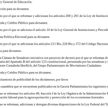
Ley General de Educación.
ción para su dictamen.
o por el que se reforman y adicionan los artículos 200 y 201 de la Ley de Instituci
nda y Crédito Público para dictamen.
o por el que se adiciona el artículo 10 de la Ley General de Instituciones y Proced
a Política-Electoral para su dictamen.
o por el que se adicionan los artículos 211 Bis, 220 Bis y 372 del Código Naciona
ia para dictamen.
la Cámara de Senadores iniciativa con proyecto de decreto por el que se reforman di
ntaria del Apartado B del artículo 123 constitucional, presentada por las senadoras
mente Castañeda Hoeflich, del Grupo Parlamentario de Movimiento Ciudadano.
da y Crédito Público para su dictamen.
claratoria de publicidad de los dictámenes, por favor.
a asamblea que se encuentran publicados en la Gaceta Parlamentaria los siguientes 
e se reforman los artículos 40, fracción I de la Ley Orgánica de la Administración 
cación laboral para la agroexportación y protección de los ecosistemas forestales.
ue se reforman, adicionan y derogan diversas disposiciones de la Ley Federal del Tr