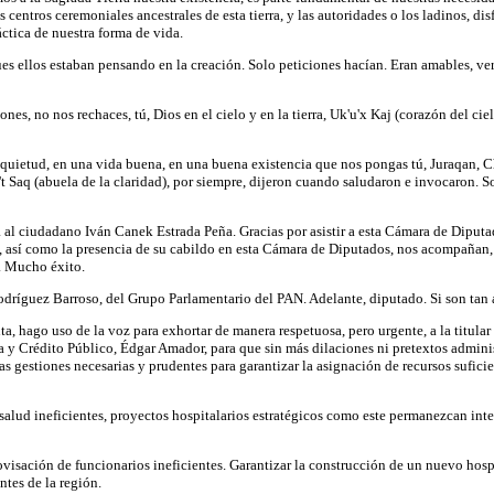
entros ceremoniales ancestrales de esta tierra, y las autoridades o los ladinos, dis
ctica de nuestra forma de vida.
ues ellos estaban pensando en la creación. Solo peticiones hacían. Eran amables, ve
es, no nos rechaces, tú, Dios en el cielo y en la tierra, Uk'u'x Kaj (corazón del cie
quietud, en una vida buena, en una buena existencia que nos pongas tú, Juraqan, C
t Saq (abuela de la claridad), por siempre, dijeron cuando saludaron e invocaron. S
al ciudadano Iván Canek Estrada Peña. Gracias por asistir a esta Cámara de Diputa
sí como la presencia de su cabildo en esta Cámara de Diputados, nos acompañan, i
s. Mucho éxito.
Rodríguez Barroso, del Grupo Parlamentario del PAN. Adelante, diputado. Si son tan
ta, hago uso de la voz para exhortar de manera respetuosa, pero urgente, a la titula
 y Crédito Público, Édgar Amador, para que sin más dilaciones ni pretextos adminis
as gestiones necesarias y prudentes para garantizar la asignación de recursos sufic
 salud ineficientes, proyectos hospitalarios estratégicos como este permanezcan int
visación de funcionarios ineficientes. Garantizar la construcción de un nuevo hosp
ntes de la región.