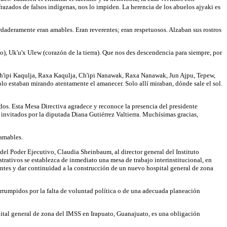
frazados de falsos indígenas, nos lo impiden. La herencia de los abuelos ajyaki es
rdaderamente eran amables. Eran reverentes; eran respetuosos. Alzaban sus rostros
lo), Uk'u'x Ulew (corazón de la tierra). Que nos des descendencia para siempre, por
h'ipi
Kaqulja, Raxa Kaqulja, Ch'ipi Nanawak, Raxa Nanawak, Jun Ajpu, Tepew,
olo estaban mirando atentamente el amanecer. Solo allí miraban, dónde sale el sol.
dos. Esta Mesa Directiva agradece y reconoce la presencia del presidente
nvitados por la diputada Diana Gutiérrez Valtierra. Muchísimas gracias,
 amables.
r del Poder Ejecutivo, Claudia Sheinbaum, al director general del Instituto
trativos se establezca de inmediato una mesa de trabajo interinstitucional, en
ientes y dar continuidad a la construcción de un nuevo hospital general de zona
errumpidos por la falta de voluntad política o de una adecuada planeación
ital general de zona del IMSS en Irapuato, Guanajuato, es una obligación