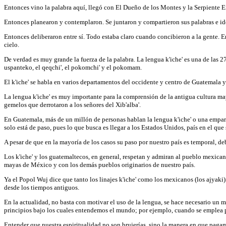
Entonces vino la palabra aquí, llegó con El Dueño de los Montes y la Serpiente E
Entonces planearon y contemplaron. Se juntaron y compartieron sus palabras e id
Entonces deliberaron entre sí. Todo estaba claro cuando concibieron a la gente. E
cielo.
De verdad es muy grande la fuerza de la palabra. La lengua k'iche' es una de las 2
uspanteko, el qeqchi', el pokomchi' y el pokomam.
El k'iche' se habla en varios departamentos del occidente y centro de Guatemala
La lengua k'iche' es muy importante para la comprensión de la antigua cultura may
gemelos que derrotaron a los señores del Xib'alba'.
En Guatemala, más de un millón de personas hablan la lengua k'iche' o una empar
solo está de paso, pues lo que busca es llegar a los Estados Unidos, país en el qu
A pesar de que en la mayoría de los casos su paso por nuestro país es temporal, de
Los k'iche' y los guatemaltecos, en general, respetan y admiran al pueblo mexica
mayas de México y con los demás pueblos originarios de nuestro país.
Ya el Popol Wuj dice que tanto los linajes
k'iche' como los mexicanos (los ajyaki)
desde los tiempos antiguos.
En la actualidad, no basta con motivar el uso de la lengua, se hace necesario un m
principios bajo los cuales entendemos el mundo; por ejemplo, cuando se emplea pa
Entender que nuestra espiritualidad no son brujerías, sino la manera en que pagam