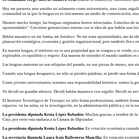
Hoy me presento ante ustedes no solamente como universitario, sino como orgullo
comunidad en la que la lengua no es únicamente un medio de comunicación, sino
Durante mucho tiempo, las lenguas originarias fueron silenciadas. A muchos de nue
oportunidades”. Crecieron generaciones enteras con la idea de que hablar una leng
Hablar mazateco no me limita, me fortalece. No me resta oportunidades, me da ide
planeación estratégica, economía y gestión organizacional, pero también llevo
En nuestra lengua, el territorio no es una propiedad que se compra o se vende, es
explotable, es equilibrio y respeto. Esa manera de entender el mundo también es
Las lenguas maternas no son reliquias del pasado, no son piezas de museo, son sis
Cuando una lengua desaparece, no sólo se pierden palabras, se pierde una forma ún
Como jóvenes universitarios, tenemos una responsabilidad histórica: somos la gene
Yo decidí no guardar silencio. Decidí hablar mazateco con orgullo. Decidí no ave
El Instituto Tecnológico de Tuxtepec no sólo forma profesionistas, también forma
espacios: en las aulas, en la investigación, en la administración pública y en la 
La presidenta diputada Kenia López Rabadán:
Muchas gracias, a nombre de la 
Cruz, por venir esta mañana a la Cámara de Diputados.
La presidenta diputada Kenia López Rabadán:
En votación económica consulte la
La secretaria diputada Laura Irais Ballesteros Mancilla:
En votación económica 