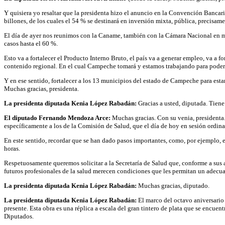
Y quisiera yo resaltar que la presidenta hizo el anuncio en la Convención Bancari
billones, de los cuales el 54 % se destinará en inversión mixta, pública, precisam
El día de ayer nos reunimos con la Caname, también con la Cámara Nacional en mat
casos hasta el 60 %.
Esto va a fortalecer el Producto Interno Bruto, el país va a generar empleo, va a 
contenido regional. En el cual Campeche tomará y estamos trabajando para poder
Y en ese sentido, fortalecer a los 13 municipios del estado de Campeche para estar
Muchas gracias, presidenta.
La presidenta diputada Kenia López Rabadán:
Gracias a usted, diputada. Tien
El diputado Fernando Mendoza Arce:
Muchas gracias. Con su venia, presidenta.
específicamente a los de la Comisión de Salud, que el día de hoy en sesión ordina
En este sentido, recordar que se han dado pasos importantes, como, por ejemplo, 
horas.
Respetuosamente queremos solicitar a la Secretaría de Salud que, conforme a sus 
futuros profesionales de la salud merecen condiciones que les permitan un adecuad
La presidenta diputada Kenia López Rabadán:
Muchas gracias, diputado.
La presidenta diputada Kenia López Rabadán:
El marco del octavo aniversario d
presente. Esta obra es una réplica a escala del gran tintero de plata que se encu
Diputados.