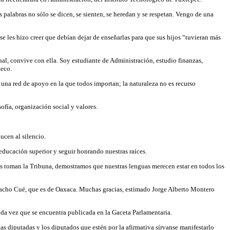
alabras no sólo se dicen, se sienten, se heredan y se respetan. Vengo de una
e les hizo creer que debían dejar de enseñarlas para que sus hijos “tuvieran más
al, convive con ella. Soy estudiante de Administración, estudio finanzas,
teco.
 una red de apoyo en la que todos importan; la naturaleza no es recurso
ofía, organización social y valores.
ucen al silencio.
educación superior y seguir honrando nuestras raíces.
uas toman la Tribuna, demostramos que nuestras lenguas merecen estar en todos los
acho Cué, que es de Oaxaca. Muchas gracias, estimado Jorge Alberto Montero
toda vez que se encuentra publicada en la Gaceta Parlamentaria.
Las diputadas y los diputados que estén por la afirmativa sírvanse manifestarlo