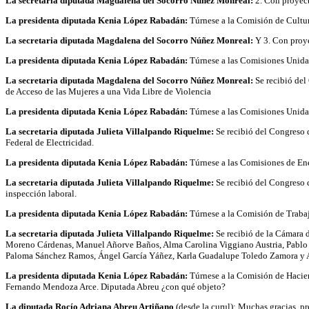
La secretaria diputada Magdalena del Socorro Núñez Monreal:
2. Con proyect
La presidenta diputada Kenia López Rabadán:
Túrnese a la Comisión de Cultu
La secretaria diputada Magdalena del Socorro Núñez Monreal:
Y 3. Con proye
La presidenta diputada Kenia López Rabadán:
Túrnese a las Comisiones Unida
La secretaria diputada Magdalena del Socorro Núñez Monreal:
Se recibió del
de Acceso de las Mujeres a una Vida Libre de Violencia
La presidenta diputada Kenia López Rabadán:
Túrnese a las Comisiones Unidas
La secretaria diputada Julieta Villalpando Riquelme:
Se recibió del Congreso 
Federal de Electricidad.
La presidenta diputada Kenia López Rabadán:
Túrnese a las Comisiones de En
La secretaria diputada Julieta Villalpando Riquelme:
Se recibió del Congreso d
inspección laboral.
La presidenta diputada Kenia López Rabadán:
Túrnese a la Comisión de Trabaj
La secretaria diputada Julieta Villalpando Riquelme:
Se recibió de la Cámara d
Moreno Cárdenas, Manuel Añorve Baños, Alma Carolina Viggiano Austria, Pablo 
Paloma Sánchez Ramos, Ángel García Yáñez, Karla Guadalupe Toledo Zamora y An
La presidenta diputada Kenia López Rabadán:
Túrnese a la Comisión de Hacien
Fernando Mendoza Arce. Diputada Abreu ¿con qué objeto?
La diputada Rocío Adriana Abreu Artiñano
(desde la curul): Muchas gracias, pr