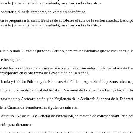
estarlo (votación). Señora presidenta, mayoría por la afirmativa.
 secretaria, si es de aprobarse, en votación económica.
se pregunta a la asamblea si es de aprobarse el acta de la sesión anterior. Las dip
estarlo (votación). Señora presidenta, mayoría por la afirmativa.
de la diputada Claudia Quiñones Garrido, para retirar iniciativa que se encuentra pu
e los registros.
del Agua informa que los ingresos excedentes autorizados por la Secretaría de Hacie
participantes en el programa de Devolución de Derechos.
ienda y Crédito Público y de Recursos Hidráulicos, Agua Potable y Saneamiento, 
Órgano Interno de Control del Instituto Nacional de Estadística y Geografía, el inf
nsparencia y Anticorrupción y de Vigilancia de la Auditoría Superior de la Federac
de la Cámara de Senadores las siguientes minutas.
del artículo 132 de la Ley General de Educación, en materia de corresponsabilidad ed
ción para dictamen.