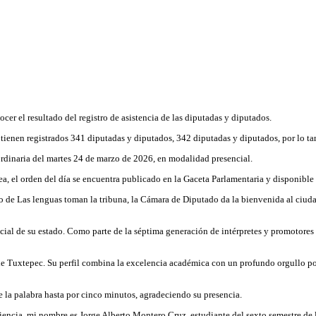
nocer el resultado del registro de asistencia de las diputadas y diputados.
 tienen registrados 341 diputadas y diputados, 342 diputadas y diputados, por lo t
ordinaria del martes 24 de marzo de 2026, en modalidad presencial.
 el orden del día se encuentra publicado en la Gaceta Parlamentaria y disponible en 
 de Las lenguas toman la tribuna, la Cámara de Diputado da la bienvenida al ciud
cial de su estado. Como parte de la séptima generación de intérpretes y promotores 
de Tuxtepec. Su perfil combina la excelencia académica con un profundo orgullo por
 la palabra hasta por cinco minutos, agradeciendo su presencia.
ncia, mi nombre es Jorge Alberto Montero Cruz, estudiante del sexto semestre de l