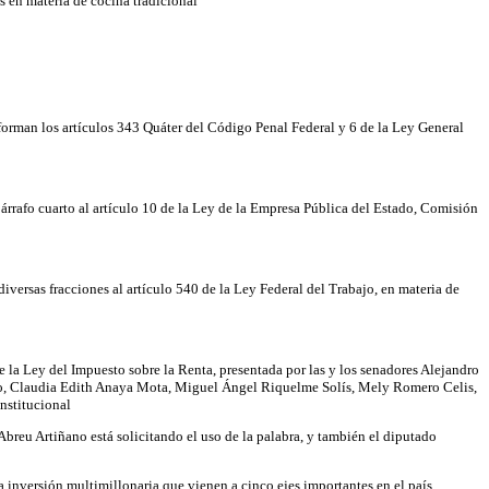
s en materia de cocina tradicional
forman los artículos 343 Quáter del Código Penal Federal y 6 de la Ley General
árrafo cuarto al artículo 10 de la Ley de la Empresa Pública del Estado, Comisión
versas fracciones al artículo 540 de la Ley Federal del Trabajo, en materia de
e la Ley del Impuesto sobre la Renta, presentada por las y los senadores Alejandro
o, Claudia Edith Anaya Mota, Miguel Ángel Riquelme Solís, Mely Romero Celis,
nstitucional
reu Artiñano está solicitando el uso de la palabra, y también el diputado
a inversión multimillonaria que vienen a cinco ejes importantes en el país.