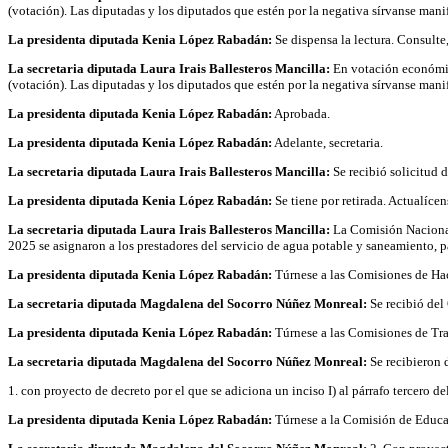
(votación). Las diputadas y los diputados que estén por la negativa sírvanse manif
La presidenta diputada Kenia López Rabadán:
Se dispensa la lectura. Consulte,
La secretaria diputada Laura Irais Ballesteros Mancilla:
En votación económica 
(votación). Las diputadas y los diputados que estén por la negativa sírvanse manif
La presidenta diputada Kenia López Rabadán:
Aprobada.
La presidenta diputada Kenia López Rabadán:
Adelante, secretaria.
La secretaria diputada Laura Irais Ballesteros Mancilla:
Se recibió solicitud 
La presidenta diputada Kenia López Rabadán:
Se tiene por retirada. Actualícens
La secretaria diputada Laura Irais Ballesteros Mancilla:
La Comisión Nacional 
2025 se asignaron a los prestadores del servicio de agua potable y saneamiento, 
La presidenta diputada Kenia López Rabadán:
Túrnese a las Comisiones de Hac
La secretaria diputada Magdalena del Socorro Núñez Monreal:
Se recibió del 
La presidenta diputada Kenia López Rabadán:
Túrnese a las Comisiones de Tra
La secretaria diputada Magdalena del Socorro Núñez Monreal:
Se recibieron 
1. con proyecto de decreto por el que se adiciona un inciso I) al párrafo tercero 
La presidenta diputada Kenia López Rabadán:
Túrnese a la Comisión de Educa