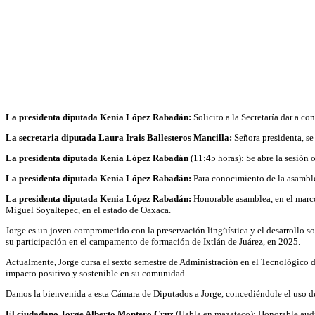
La presidenta diputada Kenia López Rabadán:
Solicito a la Secretaría dar a co
La secretaria diputada Laura Irais Ballesteros Mancilla:
Señora presidenta, se
La presidenta diputada Kenia López Rabadán
(11:45 horas): Se abre la sesión 
La presidenta diputada Kenia López Rabadán:
Para conocimiento de la asamblea,
La presidenta diputada Kenia López Rabadán:
Honorable asamblea, en el marco
Miguel Soyaltepec, en el estado de Oaxaca.
Jorge es un joven comprometido con la preservación lingüística y el desarrollo so
su participación en el campamento de formación de Ixtlán de Juárez, en 2025.
Actualmente, Jorge cursa el sexto semestre de Administración en el Tecnológico 
impacto positivo y sostenible en su comunidad.
Damos la bienvenida a esta Cámara de Diputados a Jorge, concediéndole el uso de
El ciudadano Jorge Alberto Montero Cruz
(Habla en mazateco): Honorable audie