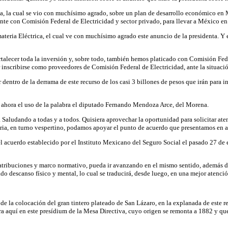
a, la cual se vio con muchísimo agrado, sobre un plan de desarrollo económico en Mé
ente con Comisión Federal de Electricidad y sector privado, para llevar a México en 
eria Eléctrica, el cual ve con muchísimo agrado este anuncio de la presidenta. Y 
fortalecer toda la inversión y, sobre todo, también hemos platicado con Comisión Fed
 inscribirse como proveedores de Comisión Federal de Electricidad, ante la situac
 dentro de la derrama de este recurso de los casi 3 billones de pesos que irán para i
e ahora el uso de la palabra el diputado Fernando Mendoza Arce, del Morena.
 Saludando a todas y a todos. Quisiera aprovechar la oportunidad para solicitar a
ria, en turno vespertino, podamos apoyar el punto de acuerdo que presentamos en alc
el acuerdo establecido por el Instituto Mexicano del Seguro Social el pasado 27 de
atribuciones y marco normativo, pueda ir avanzando en el mismo sentido, además de
o descanso físico y mental, lo cual se traducirá, desde luego, en una mejor atenció
e la colocación del gran tintero plateado de San Lázaro, en la explanada de este rec
entra aquí en este presídium de la Mesa Directiva, cuyo origen se remonta a 1882 y q