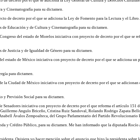
o de decreto por el que se adiciona la Ley General de Cultura y Derechos Culturale
ra y Cinematografía para su dictamen.
cto de decreto por el que se adiciona la Ley de Fomento para la Lectura y el Libro.
s de Educación y de Cultura y Cinematografía para su dictamen.
 Congreso del estado de Morelos iniciativa con proyecto de decreto por el que se re
 de Justicia y de Igualdad de Género para su dictamen.
del estado de México iniciativa con proyecto de decreto por el que se adiciona un p
ergía para dictamen.
e la Ciudad de México iniciativa con proyecto de decreto por el que se adicionan di
o y Previsión Social para su dictamen.
e Senadores iniciativa con proyecto de decreto por el que reforma el artículo 151 d
Guillermo Angulo Briceño, Cristina Ruiz Sandoval, Rolando Rodrigo Zapata Bell
abell Ávalos Zempoalteca, del Grupo Parlamentario del Partido Revolucionario I
da y Crédito Público, para su dictamen. Me han informado que la diputada Rocío Ab
esidenta. Quisiera yo hacer mención sobre el anuncio que hizo la presidenta sobre l