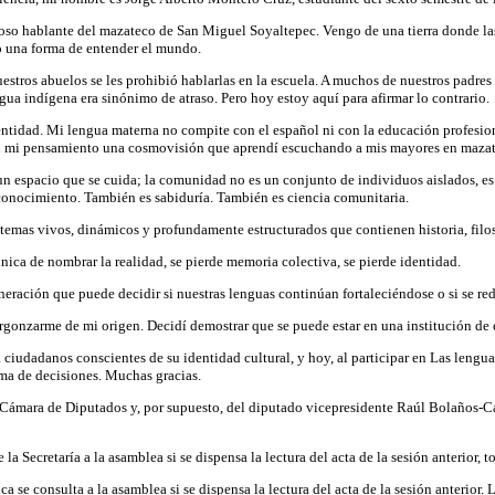
so hablante del mazateco de San Miguel Soyaltepec. Vengo de una tierra donde las p
 una forma de entender el mundo.
stros abuelos se les prohibió hablarlas en la escuela. A muchos de nuestros padres s
ua indígena era sinónimo de atraso. Pero hoy estoy aquí para afirmar lo contrario.
ntidad. Mi lengua materna no compite con el español ni con la educación profesion
 en mi pensamiento una cosmovisión que aprendí escuchando a mis mayores en maza
 un espacio que se cuida; la comunidad no es un conjunto de individuos aislados, es
 conocimiento. También es sabiduría. También es ciencia comunitaria.
temas vivos, dinámicos y profundamente estructurados que contienen historia, filos
ica de nombrar la realidad, se pierde memoria colectiva, se pierde identidad.
ración que puede decidir si nuestras lenguas continúan fortaleciéndose o si se red
rgonzarme de mi origen. Decidí demostrar que se puede estar en una institución de 
 ciudadanos conscientes de su identidad cultural, y hoy, al participar en Las leng
toma de decisiones. Muchas gracias.
Cámara de Diputados y, por supuesto, del diputado vicepresidente Raúl Bolaños-C
 Secretaría a la asamblea si se dispensa la lectura del acta de la sesión anterior, 
se consulta a la asamblea si se dispensa la lectura del acta de la sesión anterior. 