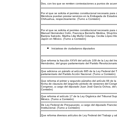
Dos, con los que se remiten contestaciones a puntos de acue
Por el que se solicita el permiso constitucional necesario pa
Mendoza puedan prestar servicios en la Embajada de Estados
Chihuahua, respectivamente. (Turno a Comisión)
Por el que se solicita el permiso constitucional necesario pa
Manuel Hernández Colín, Francisca Benteño Medina, Shuji An
Barrera Salcedo, Martha Lilia Muñiz Colunga, Cecilia López Al
Japón en México. (Turno a Comisión)
Iniciativas de ciudadanos diputados
Que reforma la fracción XXVII del artículo 109 de la Ley del
Hernández, del grupo parlamentario del Partido Revolucionario 
Que adiciona un párrafo al artículo 685 de la Ley Federal del
parlamentario del Partido Acción Nacional. (Turno a Comisión)
Que reforma el primer y segundo párrafos del artículo 66 de la
fecha de clausura del segundo periodo de sesiones del Congres
Congreso, a cargo del diputado Juan José García Ochoa, del g
Comisión)
Que reforma el artículo 17 de la Ley Orgánica del Tribunal Sup
México. (Turno a Comisión)
De Ley Federal de Presupuesto, a cargo del diputado Francisco
Institucional. (Turno a Comisión)
Que reforma diversos artículos de Ley Federal del Trabajo y a