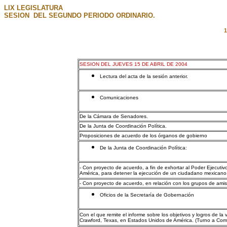
LIX LEGISLATURA
SESION DEL SEGUNDO PERIODO ORDINARIO.
1
SESION DEL JUEVES 15 DE ABRIL DE 2004
Lectura del acta de la sesión anterior.
Comunicaciones
De la Cámara de Senadores.
De la Junta de Coordinación Política.
Proposiciones de acuerdo de los órganos de gobierno
De la Junta de Coordinación Política:
- Con proyecto de acuerdo, a fin de exhortar al Poder Ejecuti
América, para detener la ejecución de un ciudadano mexicano
- Con proyecto de acuerdo, en relación con los grupos de amis
Oficios de la Secretaría de Gobernación
Con el que remite el informe sobre los objetivos y logros de la
Crawford, Texas, en Estados Unidos de América. (Turno a Comi