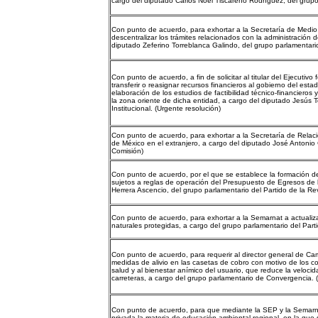
cargo del diputado Carlos Noel Tiscareño Rodríguez, del grupo
Con punto de acuerdo, para exhortar a la Secretaría de Medio
descentralizar los trámites relacionados con la administración d
diputado Zeferino Torreblanca Galindo, del grupo parlamentari
Con punto de acuerdo, a fin de solicitar al titular del Ejecutiv
transferir o reasignar recursos financieros al gobierno del es
elaboración de los estudios de factibilidad técnico-financieros
la zona oriente de dicha entidad, a cargo del diputado Jesús 
Institucional. (Urgente resolución)
Con punto de acuerdo, para exhortar a la Secretaría de Relacio
de México en el extranjero, a cargo del diputado José Antonio 
Comisión)
Con punto de acuerdo, por el que se establece la formación de
sujetos a reglas de operación del Presupuesto de Egresos de l
Herrera Ascencio, del grupo parlamentario del Partido de la Re
Con punto de acuerdo, para exhortar a la Semarnat a actualiza
naturales protegidas, a cargo del grupo parlamentario del Par
Con punto de acuerdo, para requerir al director general de C
medidas de alivio en las casetas de cobro con motivo de los c
salud y al bienestar anímico del usuario, que reduce la veloc
carreteras, a cargo del grupo parlamentario de Convergencia. 
Con punto de acuerdo, para que mediante la SEP y la Semarna
privada la materia de educación ambiental regional, en la que 