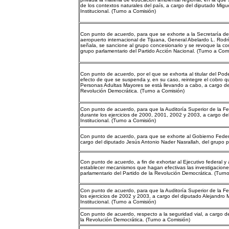
de los contextos naturales del país, a cargo del diputado Migu
Institucional. (Turno a Comisión)
Con punto de acuerdo, para que se exhorte a la Secretaría de 
aeropuerto internacional de Tijuana, General Abelardo L. Rodr
señala, se sancione al grupo concesionario y se revoque la c
grupo parlamentario del Partido Acción Nacional. (Turno a Com
Con punto de acuerdo, por el que se exhorta al titular del Pod
efecto de que se suspenda y, en su caso, reintegre el cobro que
Personas Adultas Mayores se está llevando a cabo, a cargo del
Revolución Democrática. (Turno a Comisión)
Con punto de acuerdo, para que la Auditoría Superior de la Fe
durante los ejercicios de 2000, 2001, 2002 y 2003, a cargo del
Institucional. (Turno a Comisión)
Con punto de acuerdo, para que se exhorte al Gobierno Federa
cargo del diputado Jesús Antonio Nader Nasrallah, del grupo p
Con punto de acuerdo, a fin de exhortar al Ejecutivo federal y 
establecer mecanismos que hagan efectivas las investigacione
parlamentario del Partido de la Revolución Democrática. (Turn
Con punto de acuerdo, para que la Auditoría Superior de la Fe
los ejercicios de 2002 y 2003, a cargo del diputado Alejandro
Institucional. (Turno a Comisión)
Con punto de acuerdo, respecto a la seguridad vial, a cargo de
la Revolución Democrática. (Turno a Comisión)