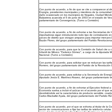
Con punto de acuerdo, a fin de que se cite a comparecer al di
Energía, presidentes municipales y miembros de la comunidad 
daño ocasionado en los municipios de Nogales, Ciudad Mendoza
Balastrera acaecida el 5 de junio de 2003 en el estado de V
parlamentario de Convergencia. (Turno a Comisión)
Con punto de acuerdo, a fin de exhortar a las Secretarías de 
importadoras sigan introduciendo todo tipo de contrabando en e
jueces de distrito que otorgan amparos para importar mercan
Bazán Flores, del grupo parlamentario del Partido Revolucionari
Con punto de acuerdo, para que la Comisión de Salud cite a co
Infantil de México "Federico Gómez", a cargo de la diputada Ma
Nacional. (Turno a Comisión)
Con punto de acuerdo, para solicitar que se reduzcan las tarif
Romero, del grupo parlamentario del Partido de la Revolución 
Con punto de acuerdo, para solicitar a la Secretaría de Energ
diputado Jesús E. Martínez Alvarez, del grupo parlamentario 
Con punto de acuerdo, a fin de exhortar al Ejecutivo federal a 
Economía vuelva a incluir el azúcar en el acuerdo por el que s
devolviéndole así la característica de producto sensible, coad
Carlos Blackaller Ayala, del grupo parlamentario del Partido Rev
Con punto de acuerdo, por el que se exhorta al titular de la 
sector de comunicaciones a fijar las tarifas de telefonía celula