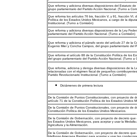
Que reforma y adiciona diversas disposiciones del Estatuto de
grupo parlamentario del Partido Acción Nacional. (Turno a Com
Que reforma los artículos 76 bis, fracción V, y 91, fracción VI
Política de los Estados Unidos Mexicanos, a cargo de la diput
Institucional. (Turno a Comisión)
Que reforma y adiciona diversas disposiciones de la Ley Feder
parlamentario del Partido Acción Nacional. (Turno a Comisión)
Que reforma y adiciona el párrafo sexto del artículo 27 de la 
Eugenio Mier y Concha Campos, del grupo parlamentario del Par
Que reforma el artículo 88 de la Constitución Política de los 
del grupo parlamentario del Partido Acción Nacional. (Turno a 
Que reforma, adiciona y deroga diversas disposiciones de la L
relacionadas con el régimen fiscal de pequeños contribuyente
Partido Revolucionario Institucional. (Turno a Comisión)
Dictámenes de primera lectura
De la Comisión de Puntos Constitucionales, con proyecto de dec
artículo 71 de la Constitución Política de los Estados Unidos 
De la Comisión de Puntos Constitucionales, con proyecto de dec
Constitución Política de los Estados Unidos Mexicanos.
De la Comisión de Gobernación, con proyecto de decreto que
los Estados Unidos Mexicanos, para aceptar y usar la Medalla A
Agricultura y la Alimentación.
De la Comisión de Gobernación, con proyecto de decreto que 
Idelfonso Amezaga Ramírez para aceptar y usar las condecorac