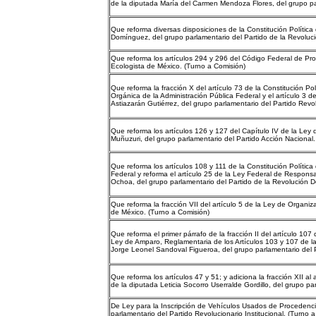
de la diputada María del Carmen Mendoza Flores, del grupo par
Que reforma diversas disposiciones de la Constitución Polític
Domínguez, del grupo parlamentario del Partido de la Revoluc
Que reforma los artículos 294 y 296 del Código Federal de Pro
Ecologista de México. (Turno a Comisión)
Que reforma la fracción X del artículo 73 de la Constitución Po
Orgánica de la Administración Pública Federal y el artículo 3 
Astiazarán Gutiérrez, del grupo parlamentario del Partido Revol
Que reforma los artículos 126 y 127 del Capítulo IV de la Ley
Muñuzuri, del grupo parlamentario del Partido Acción Nacional.
Que reforma los artículos 108 y 111 de la Constitución Polític
Federal y reforma el artículo 25 de la Ley Federal de Respons
Ochoa, del grupo parlamentario del Partido de la Revolución D
Que reforma la fracción VII del artículo 5 de la Ley de Organi
de México. (Turno a Comisión)
Que reforma el primer párrafo de la fracción II del artículo 107
Ley de Amparo, Reglamentaria de los Artículos 103 y 107 de la
Jorge Leonel Sandoval Figueroa, del grupo parlamentario del Pa
Que reforma los artículos 47 y 51; y adiciona la fracción XII al 
de la diputada Leticia Socorro Userralde Gordillo, del grupo pa
De Ley para la Inscripción de Vehículos Usados de Procedenci
parlamentario del Partido Revolucionario Institucional. (Turno 