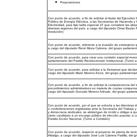
Proposiciones
Con punto de acuerdo, a fin de solicitar al titular del Ejecutiv
Público de Energía Eléctrica, a las Secretarías de Hacienda y
Electricidad, para fijar tarifa especial 1F que considere las a
diversas regiones del país, a cargo del diputado Omar Bazán Fl
resolución)
Con punto de acuerdo, referente a la invasión de extranjeros 
a cargo del diputado René Meza Cabrera, del grupo parlamentari
Con punto de acuerdo, para crear una comisión especial inves
parlamentario del Partido Revolucionario Institucional. (Turno 
Con punto de acuerdo, para solicitar a la Semarnat que declar
cargo del diputado Mario Moreno Arcos, del grupo parlamentario
Con punto de acuerdo, a fin de solicitar la comparecencia del
procedimientos administrativos en materia de cuotas compensat
cargo del diputado Gonzalo Moreno Arévalo, del grupo parlament
Con punto de acuerdo, por el que se exhorta a las directivas d
o confederaciones registradas ante la Secretaría del Trabajo y 
y democracia sindicales, se abstengan de incidir u obligar a qu
cierto candidato a un encargo público de elección popular, a 
Partido Acción Nacional. (Turno a Comisión)
Con punto de acuerdo, respecto al proyecto de planta de recic
Hidalgo, a cargo del diputado José Luis Cabrera Padilla, del g