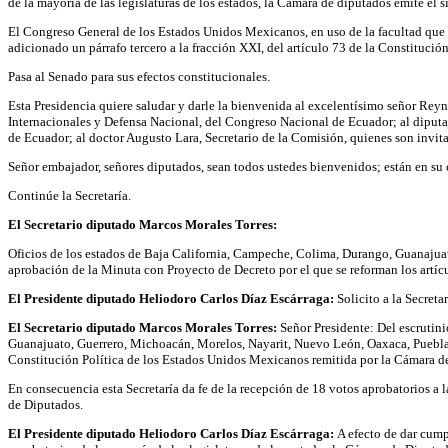
de la mayoría de las legislaturas de los estados, la Cámara de diputados emite el s
El Congreso General de los Estados Unidos Mexicanos, en uso de la facultad que le
adicionado un párrafo tercero a la fracción XXI, del artículo 73 de la Constituci
Pasa al Senado para sus efectos constitucionales.
Esta Presidencia quiere saludar y darle la bienvenida al excelentísimo señor Re
Internacionales y Defensa Nacional, del Congreso Nacional de Ecuador; al dipu
de Ecuador; al doctor Augusto Lara, Secretario de la Comisión, quienes son inv
Señor embajador, señores diputados, sean todos ustedes bienvenidos; están en su 
Continúe la Secretaría.
El Secretario diputado Marcos Morales Torres:
Oficios de los estados de Baja California, Campeche, Colima, Durango, Guanajuat
aprobación de la Minuta con Proyecto de Decreto por el que se reforman los artí
El Presidente diputado Heliodoro Carlos Díaz Escárraga:
Solicito a la Secreta
El Secretario diputado Marcos Morales Torres:
Señor Presidente: Del escrutini
Guanajuato, Guerrero, Michoacán, Morelos, Nayarit, Nuevo León, Oaxaca, Puebla, S
Constitución Política de los Estados Unidos Mexicanos remitida por la Cámara d
En consecuencia esta Secretaría da fe de la recepción de 18 votos aprobatorios a 
de Diputados.
El Presidente diputado Heliodoro Carlos Díaz Escárraga:
A efecto de dar cump