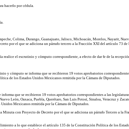
ra hacerlo por cédula.
ía.
Campeche, Colima, Durango, Guanajuato, Jalisco, Michoacán, Morelos, Nayarit, Nuev
reto por el que se adiciona un párrafo tercero a la Fracción XXI del artículo 73 de
ría realice el escrutinio y cómputo correspondiente, a efecto de dar fe de la recepci
tinio y cómputo se informa que se recibieron 19 votos aprobatorios correspondiente
Política de los Estados Unidos Mexicanos remitida por la Cámara de Diputados.
informa que se recibieron 19 votos aprobatorios correspondientes a las legislaturas
evo León, Oaxaca, Puebla, Querétaro, San Luis Potosí, Sinaloa, Veracruz y Zacate
ados Unidos Mexicanos remitida por la Cámara de Diputados.
 la Minuta con Proyecto de Decreto por el que se adiciona un párrafo Tercero a la Fr
limiento a lo que establece el artículo 135 de la Constitución Política de los Est