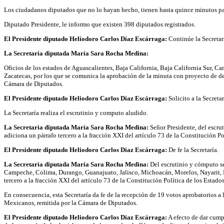
Los ciudadanos diputados que no lo hayan hecho, tienen hasta quince minutos pa
Diputado Presidente, le informo que existen 398 diputados registrados.
El Presidente diputado Heliodoro Carlos Díaz Escárraga:
Continúe la Secretar
La Secretaria diputada María Sara Rocha Medina:
Oficios de los estados de Aguascalientes, Baja California, Baja California Sur, 
Zacatecas, por los que se comunica la aprobación de la minuta con proyecto de dec
Cámara de Diputados.
El Presidente diputado Heliodoro Carlos Díaz Escárraga:
Solicito a la Secreta
La Secretaría realiza el escrutinio y computo aludido.
La Secretaria diputada María Sara Rocha Medina:
Señor Presidente, del escru
adiciona un párrafo tercero a la fracción XXI del artículo 73 de la Constitución 
El Presidente diputado Heliodoro Carlos Díaz Escárraga:
De fe la Secretaría.
La Secretaria diputada María Sara Rocha Medina:
Del escrutinio y cómputo se 
Campeche, Colima, Durango, Guanajuato, Jalisco, Michoacán, Morelos, Nayarit, Nu
tercero a la fracción XXI del artículo 73 de la Constitución Política de los Est
En consecuencia, esta Secretaría da fe de la recepción de 19 votos aprobatorios a
Mexicanos, remitida por la Cámara de Diputados.
El Presidente diputado Heliodoro Carlos Díaz Escárraga:
A efecto de dar cump