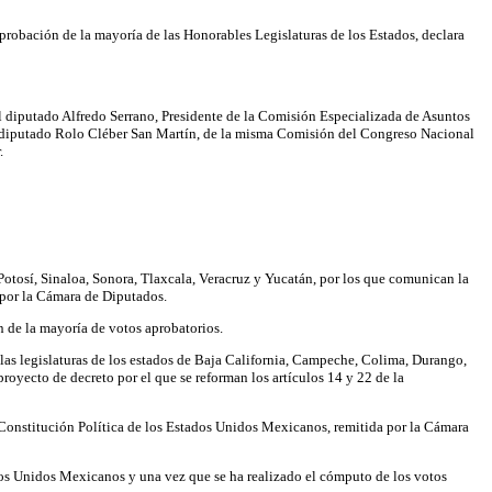
aprobación de la mayoría de las Honorables Legislaturas de los Estados, declara
l diputado Alfredo Serrano, Presidente de la Comisión Especializada de Asuntos
 diputado Rolo Cléber San Martín, de la misma Comisión del Congreso Nacional
.
tosí, Sinaloa, Sonora, Tlaxcala, Veracruz y Yucatán, por los que comunican la
 por la Cámara de Diputados.
ón de la mayoría de votos aprobatorios.
las legislaturas de los estados de Baja California, Campeche, Colima, Durango,
oyecto de decreto por el que se reforman los artículos 14 y 22 de la
a Constitución Política de los Estados Unidos Mexicanos, remitida por la Cámara
ados Unidos Mexicanos y una vez que se ha realizado el cómputo de los votos