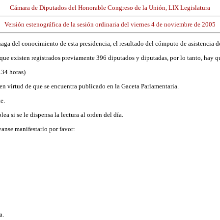
Cámara de Diputados del Honorable Congreso de la Unión, LIX Legislatura
Versión estenográfica de la sesión ordinaria del viernes 4 de noviembre de 2005
 haga del conocimiento de esta presidencia, el resultado del cómputo de asistencia 
 que existen registrados previamente 396 diputados y diputadas, por lo tanto, hay 
.34 horas)
ía en virtud de que se encuentra publicado en la Gaceta Parlamentaria.
e.
a si se le dispensa la lectura al orden del día.
vanse manifestarlo por favor:
a.