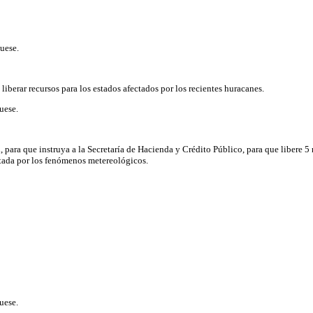
uese.
liberar recursos para los estados afectados por los recientes huracanes.
uese.
, para que instruya a la Secretaría de Hacienda y Crédito Público, para que libere 5
ctada por los fenómenos metereológicos.
uese.