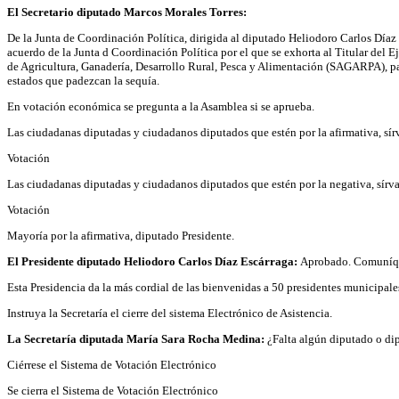
El Secretario diputado Marcos Morales Torres:
De la Junta de Coordinación Política, dirigida al diputado Heliodoro Carlos Díaz Es
acuerdo de la Junta d Coordinación Política por el que se exhorta al Titular del E
de Agricultura, Ganadería, Desarrollo Rural, Pesca y Alimentación (SAGARPA), par
estados que padezcan la sequía.
En votación económica se pregunta a la Asamblea si se aprueba.
Las ciudadanas diputadas y ciudadanos diputados que estén por la afirmativa, sírv
Votación
Las ciudadanas diputadas y ciudadanos diputados que estén por la negativa, sírva
Votación
Mayoría por la afirmativa, diputado Presidente.
El Presidente diputado Heliodoro Carlos Díaz Escárraga:
Aprobado. Comuníq
Esta Presidencia da la más cordial de las bienvenidas a 50 presidentes municipale
Instruya la Secretaría el cierre del sistema Electrónico de Asistencia.
La Secretaría diputada María Sara Rocha Medina:
¿Falta algún diputado o dipu
Ciérrese el Sistema de Votación Electrónico
Se cierra el Sistema de Votación Electrónico