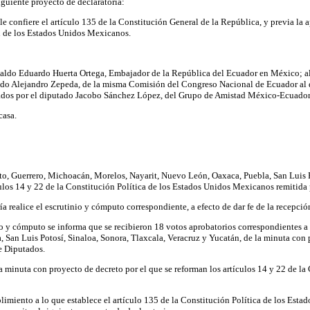
iguiente proyecto de declaratoria:
 confiere el artículo 135 de la Constitución General de la República, y previa la 
ón de los Estados Unidos Mexicanos.
ynaldo Eduardo Huerta Ortega, Embajador de la República del Ecuador en México; a
tado Alejandro Zepeda, de la misma Comisión del Congreso Nacional de Ecuador al
itados por el diputado Jacobo Sánchez López, del Grupo de Amistad México-Ecuador
casa.
o, Guerrero, Michoacán, Morelos, Nayarit, Nuevo León, Oaxaca, Puebla, San Luis Po
culos 14 y 22 de la Constitución Política de los Estados Unidos Mexicanos remitida
ría realice el escrutinio y cómputo correspondiente, a efecto de dar fe de la recepci
o y cómputo se informa que se recibieron 18 votos aprobatorios correspondientes a 
an Luis Potosí, Sinaloa, Sonora, Tlaxcala, Veracruz y Yucatán, de la minuta con pr
e Diputados.
la minuta con proyecto de decreto por el que se reforman los artículos 14 y 22 de l
limiento a lo que establece el artículo 135 de la Constitución Política de los Est