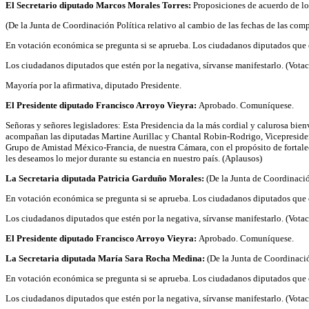
El Secretario diputado Marcos Morales Torres:
Proposiciones de acuerdo de lo
(De la Junta de Coordinación Política relativo al cambio de las fechas de las comp
En votación económica se pregunta si se aprueba. Los ciudadanos diputados que es
Los ciudadanos diputados que estén por la negativa, sírvanse manifestarlo. (Vota
Mayoría por la afirmativa, diputado Presidente.
El Presidente diputado Francisco Arroyo Vieyra:
Aprobado. Comuníquese.
Señoras y señores legisladores: Esta Presidencia da la más cordial y calurosa b
acompañan las diputadas Martine Aurillac y Chantal Robin-Rodrigo, Vicepresiden
Grupo de Amistad México-Francia, de nuestra Cámara, con el propósito de fortale
les deseamos lo mejor durante su estancia en nuestro país. (Aplausos)
La Secretaria diputada Patricia Garduño Morales:
(De la Junta de Coordinació
En votación económica se pregunta si se aprueba. Los ciudadanos diputados que es
Los ciudadanos diputados que estén por la negativa, sírvanse manifestarlo. (Vota
El Presidente diputado Francisco Arroyo Vieyra:
Aprobado. Comuníquese.
La Secretaria diputada María Sara Rocha Medina:
(De la Junta de Coordinació
En votación económica se pregunta si se aprueba. Los ciudadanos diputados que es
Los ciudadanos diputados que estén por la negativa, sírvanse manifestarlo. (Vota