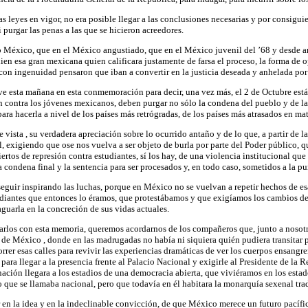
s leyes en vigor, no era posible llegar a las conclusiones necesarias y por consigu
 purgar las penas a las que se hicieron acreedores.
ro México, que en el México angustiado, que en el México juvenil del ’68 y desde an
en esa gran mexicana quien calificara justamente de farsa el proceso, la forma de o
s con ingenuidad pensaron que iban a convertir en la justicia deseada y anhelada po
vive esta mañana en esta conmemoración para decir, una vez más, el 2 de Octubre est
n contra los jóvenes mexicanos, deben purgar no sólo la condena del pueblo y de la 
ra hacerla a nivel de los países más retrógradas, de los países más atrasados en ma
vista , su verdadera apreciación sobre lo ocurrido antaño y de lo que, a partir de 
 exigiendo que ose nos vuelva a ser objeto de burla por parte del Poder público, 
rtos de represión contra estudiantes, sí los hay, de una violencia institucional que
a condena final y la sentencia para ser procesados y, en todo caso, sometidos a la 
seguir inspirando las luchas, porque en México no se vuelvan a repetir hechos de es
diantes que entonces lo éramos, que protestábamos y que exigíamos los cambios dem
aguarla en la concreción de sus vidas actuales.
rarlos con esta memoria, queremos acordarnos de los compañeros que, junto a nosot
s de México , donde en las madrugadas no había ni siquiera quién pudiera transitar p
rer esas calles para revivir las experiencias dramáticas de ver los cuerpos ensangre
ara llegar a la presencia frente al Palacio Nacional y exigirle al Presidente de la 
nación llegara a los estadios de una democracia abierta, que viviéramos en los est
 que se llamaba nacional, pero que todavía en él habitara la monarquía sexenal tra
ar en la idea y en la indeclinable convicción, de que México merece un futuro pacífic