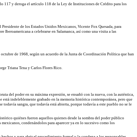
lo 117 y deroga el artículo 118 de la Ley de Instituciones de Crédito para los
al Presidente de los Estados Unidos Mexicanos, Vicente Fox Quesada, para
bre Iberoamericana a celebrarse en Salamanca, así como una visita a las
de octubre de 1968, según un acuerdo de la Junta de Coordinación Política que han
rge Triana Tena y Carlos Flores Rico.
bruta del poder en su máxima expresión, se ensañó con la nueva, con la auténtica,
que está indeleblemente grabado en la memoria histórica contemporánea, pero que
 todavía sangra, que todavía está abierta, porque todavía a este pueblo no se le
histórico quiénes fueron aquellos quienes desde la sombra del poder público
e los mexicanos, condenándolos para aparecer ya en lo sucesivo como los
s hechos y para abrir el procedimiento formal y la condena a los responsables.