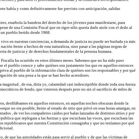
iente había y como definitivamente fue previsto con anticipación, salidas
tes, enarbola la bandera del derecho de los jóvenes para manifestarse,.para
perar de una Comisión Fiscal que en rigor sólo quería darle atole con el dedo al
r un pueblo herido desde 1968.
á vivo en nuestras conciencias, a demanda de justicia no puede ser burlada ya más
nación frente a hechos de esta naturaleza, sino pasar a las páginas negras de
teria de justicia y de derechos fundamentales de la persona humana.
la Fiscalía ha ocurrido en estos últimos meses. Sabemos que no ha sido pues
que el pueblo conoce y sabe quiénes son justamente los que en aquellos entonces
 priva al pueblo de la información clara de quiénes son los responsables y por qué
purgación de una pena a la que se han hecho acreedores.
a magnitud , de esa, diría yo, calamidad casi indescriptible donde toda una fuerza
ocráticos de fondo, que vinieron después pero no sin el sacrificio de miles de
ros, desfilábamos en aquellos entonces, en aquellas noches obscuras donde la
orque no era posible, frente al estado de sitio que privó en esas horas amargas, en
ntados , de ver los compañeros caídos por balas lanzadas de distintos sitios y por
República que replegara a las fuerzas y que escuchara las voces, que escuchara las
ados republicanos que nuestra Constitución consagraba y que no teníamos por qué
dicional.
o, de que las autoridades están para servir al pueblo y de que las víctimas de