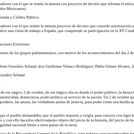
adores con el que se remite la minuta con proyecto de decreto que reforma el artícu
Unidos Mexicanos)
ienda y Crédito Público.
nadores con el que remite la minuta proyecto de decreto que concede autorización 
 realice una visita de trabajo a España, que comprende su participación en la XV Cum
aciones Exteriores.
amiento de los grupos parlamentarios, con motivo de los acontecimientos del día 2 
on Jesús González Schmal, don Guillermo Velasco Rodríguez, Pablo Gómez Alvarez, Jo
González Schmal.
.
 ese trágico 2 de octubre, de ese trágico día en donde el poder público, la fuerza 
enticidad, democracia, poder político al servicio de la nación. Un 2 de octubre 
eo, las ansias, las verdaderas ansias de justicia, para poder cerrar una herida que
 que el pueblo demandaba, que el pueblo requería y exigía, para conocer con rigor 
lco y con ello hacerlos efectivamente objeto del juicio de la historia, del juicio d
idad nacional frente a otros países de la tierra.
cia de la Procuraduría General de la República, para indagar, para incurrir sobre lo