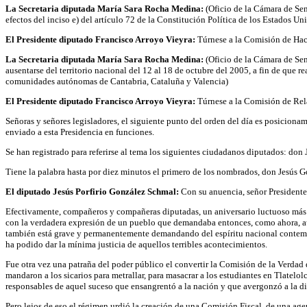
La Secretaria diputada María Sara Rocha Medina:
(Oficio de la Cámara de Sen
efectos del inciso e) del artículo 72 de la Constitución Política de los Estados 
El Presidente diputado Francisco Arroyo Vieyra:
Túrnese a la Comisión de Hac
La Secretaria diputada María Sara Rocha Medina:
(Oficio de la Cámara de Se
ausentarse del territorio nacional del 12 al 18 de octubre del 2005, a fin de que
comunidades autónomas de Cantabria, Cataluña y Valencia)
El Presidente diputado Francisco Arroyo Vieyra:
Túrnese a la Comisión de Rel
Señoras y señores legisladores, el siguiente punto del orden del día es posicion
enviado a esta Presidencia en funciones.
Se han registrado para referirse al tema los siguientes ciudadanos diputados: d
Tiene la palabra hasta por diez minutos el primero de los nombrados, don Jesús 
El diputado Jesús Porfirio González Schmal:
Con su anuencia, señor Presidente
Efectivamente, compañeros y compañeras diputadas, un aniversario luctuoso más de
con la verdadera expresión de un pueblo que demandaba entonces, como ahora, aut
también está grave y permanentemente demandando del espíritu nacional contemporán
ha podido dar la mínima justicia de aquellos terribles acontecimientos.
Fue otra vez una patraña del poder público el convertir la Comisión de la Verdad
mandaron a los sicarios para metrallar, para masacrar a los estudiantes en Tlatelo
responsables de aquel suceso que ensangrentó a la nación y que avergonzó a la dign
Pero lejos de eso el régimen urdió la creación de una Comisión Fiscal, de una agen