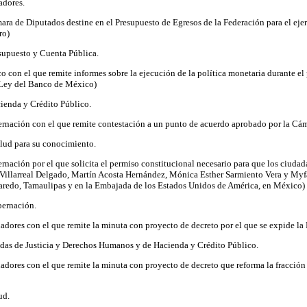
adores.
ara de Diputados destine en el Presupuesto de Egresos de la Federación para el ejerc
ro)
supuesto y Cuenta Pública.
 con el que remite informes sobre la ejecución de la política monetaria durante el 
a Ley del Banco de México)
ienda y Crédito Público.
bernación con el que remite contestación a un punto de acuerdo aprobado por la Cá
lud para su conocimiento.
bernación por el que solicita el permiso constitucional necesario para que los ci
 Villarreal Delgado, Martín Acosta Hernández, Mónica Esther Sarmiento Vera y Myfa
redo, Tamaulipas y en la Embajada de los Estados Unidos de América, en México)
bernación.
adores con el que remite la minuta con proyecto de decreto por el que se expide la
das de Justicia y Derechos Humanos y de Hacienda y Crédito Público.
dores con el que remite la minuta con proyecto de decreto que reforma la fracción II
ud.