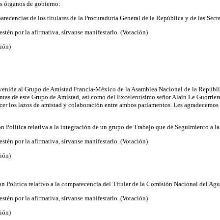
s órganos de gobierno:
arecencias de los titulares de la Procuraduría General de la República y de las Secr
tén por la afirmativa, sírvanse manifestarlo. (Votación)
ción)
ienvenida al Grupo de Amistad Francia-México de la Asamblea Nacional de la Repúbl
tas de este Grupo de Amistad, así como del Excelentísimo señor Alain Le Guorriere
cer los lazos de amistad y colaboración entre ambos parlamentos. Les agradecemos
n Política relativa a la integración de un grupo de Trabajo que dé Seguimiento a 
tén por la afirmativa, sírvanse manifestarlo. (Votación)
ción)
n Política relativo a la comparecencia del Titular de la Comisión Nacional del Agu
tén por la afirmativa, sírvanse manifestarlo. (Votación)
ción)