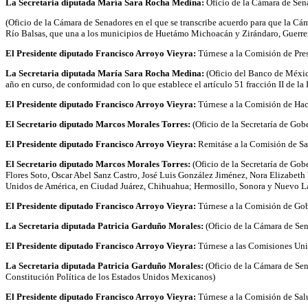
La Secretaria diputada María Sara Rocha Medina:
Oficio de la Cámara de Sen
(Oficio de la Cámara de Senadores en el que se transcribe acuerdo para que la Cám
Río Balsas, que una a los municipios de Huetámo Michoacán y Zirándaro, Guerre
El Presidente diputado Francisco Arroyo Vieyra:
Túrnese a la Comisión de Pre
La Secretaria diputada María Sara Rocha Medina:
(Oficio del Banco de México
año en curso, de conformidad con lo que establece el artículo 51 fracción II de l
El Presidente diputado Francisco Arroyo Vieyra:
Túrnese a la Comisión de Hac
El Secretario diputado Marcos Morales Torres:
(Oficio de la Secretaría de Go
El Presidente diputado Francisco Arroyo Vieyra:
Remitáse a la Comisión de Sa
El Secretario diputado Marcos Morales Torres:
(Oficio de la Secretaría de Go
Flores Soto, Oscar Abel Sanz Castro, José Luis González Jiménez, Nora Elizabeth
Unidos de América, en Ciudad Juárez, Chihuahua; Hermosillo, Sonora y Nuevo La
El Presidente diputado Francisco Arroyo Vieyra:
Túrnese a la Comisión de Go
La Secretaria diputada Patricia Garduño Morales:
(Oficio de la Cámara de Sen
El Presidente diputado Francisco Arroyo Vieyra:
Túrnese a las Comisiones Uni
La Secretaria diputada Patricia Garduño Morales:
(Oficio de la Cámara de Sena
Constitución Política de los Estados Unidos Mexicanos)
El Presidente diputado Francisco Arroyo Vieyra:
Túrnese a la Comisión de Sal