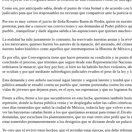
Como era, por anticipado sabía, desde el punto de vista formal y de acuerdo con la
judiciales para que los responsables no tuvieran que comparecer ante la justicia ni
Por eso es muy certero el juicio de doña Rosario Ibarra de Piedra, quien en nuest
protestar, para dar a conocer sus convicciones y sus demandas al Poder público qui
pueblo , tranquilizar y darle alguna salida a las aspiraciones que quienes mucho
La realidad ha sido justamente lo contrario, ha reavivado nuestras ansias y la re
a los mexicanos, quienes fueron los autores de la masacre, del atentado, del crime
nuestro haber histórico como aquellos que interrumpieron la Historia de México pa
Es por ello, que Convergencia tiene que hacer presente su condición y su punto de 
concluido el proceso, que tenemos que seguir desde esta Representación Nacional,
ordenaron la masacre, que hoy por hoy, si bien no ha habido hechos violentos, abie
se ocultan y por qué mediante subterfugios judiciales evaden el peso de la ley y l
Esta demanda y este anhelo nacional sigue latente y seguirá latente y tendrá que 
pública armada se ensañó contra un pueblo que, inerme protestaba contra los estu
vidas de jóvenes que dejaron pues, en el ayer, sus esperanzas y que no lograron fr
Frente a ellos, frente a los que sucumbieron en esta lucha, queremos también hon
represión, donde la fuerza pública venía y se desplegaba sobre las calles céntrica
esos días tremendos que sufrió la ciudad de México, todavía hay que volver a recor
ver las bayonetas caladas frente a los que queríamos avanzar para tomar el Zócalo p
demandas, que escuchara los planteamientos, que no eran otros sino pedir que la 
estar sometidos permanentemente a los designios que se dictaran desde un palacio
Yo creo que el revivir estos hechos, que el recordar estas épocas, nos debe reforz