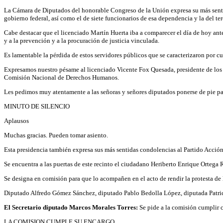
La Cámara de Diputados del honorable Congreso de la Unión expresa su más sentid
gobierno federal, así como el de siete funcionarios de esa dependencia y la del 
Cabe destacar que el licenciado Martín Huerta iba a comparecer el día de hoy ant
y a la prevención y a la procuración de justicia vinculada.
Es lamentable la pérdida de estos servidores públicos que se caracterizaron por c
Expresamos nuestro pésame al licenciado Vicente Fox Quesada, presidente de los E
Comisión Nacional de Derechos Humanos.
Les pedimos muy atentamente a las señoras y señores diputados ponerse de pie par
MINUTO DE SILENCIO
Aplausos
Muchas gracias. Pueden tomar asiento.
Esta presidencia también expresa sus más sentidas condolencias al Partido Acció
Se encuentra a las puertas de este recinto el ciudadano Heriberto Enrique Ortega 
Se designa en comisión para que lo acompañen en el acto de rendir la protesta de 
Diputado Alfredo Gómez Sánchez, diputado Pablo Bedolla López, diputada Patri
El Secretario diputado Marcos Morales Torres:
Se pide a la comisión cumplir 
LA COMISION CUMPLE SU ENCARGO