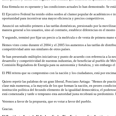
Esta fórmula no es operante y las condiciones actuales lo han demostrado. Se está 
El Ejecutivo Federal ha tenido oídos sordos al clamor popular de académicos e in
oportunidad para incentivar una mayor eficiencia y precios competitivos.
Anunció un subsidio primero a las tarifas domésticas, presionado por la moviliz
manera general a los usuarios, sino al contrario, establece diferencias en el mon
Y segundo, terminó por fijar un precio a la molécula o de venta de primera mano es
Hemos visto como durante el 2004 y el 2005 los aumentos a las tarifas de distrib
competitividad ante sus similares de otros países.
Se han presentado múltiples iniciativas y punto de acuerdo con referencia a la nec
desarrollo y competitividad de nuestras industrias, de beneficiar al pueblo de Mé
Comisión Reguladora de Energía para su autonomía y fortaleza, y sin embargo el Ej
El PRI reitera que su compromiso con la nación y los ciudadanos, está por encima d
Quiero repetir las palabras de un gran liberal, Ponciano Arriaga: "Hemos de pra
clase más numerosa, a la mayoría de los que forman la nación, en peores condicio
institución política del fecundo elemento de la igualdad democrática, el poderoso
está comenzada y tarde o temprano esta autoridad justa recobrará su predominio. 
Votemos a favor de la propuesta, que es votar a favor del pueblo.
Gracias.