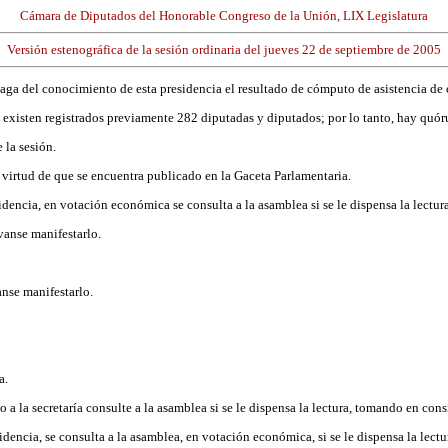
Cámara de Diputados del Honorable Congreso de la Unión, LIX Legislatura
Versión estenográfica de la sesión ordinaria del jueves 22 de septiembre de 2005
 haga del conocimiento de esta presidencia el resultado de cómputo de asistencia d
e existen registrados previamente 282 diputadas y diputados; por lo tanto, hay quór
 la sesión.
 en virtud de que se encuentra publicado en la Gaceta Parlamentaria.
idencia, en votación económica se consulta a la asamblea si se le dispensa la lectura
vanse manifestarlo.
nse manifestarlo.
a.
ido a la secretaría consulte a la asamblea si se le dispensa la lectura, tomando en c
sidencia, se consulta a la asamblea, en votación económica, si se le dispensa la lect