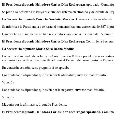
El Presidente diputado Heliodoro Carlos Díaz Escárraga:
Aprobado. Comuníq
Se pide a la Secretaría instruya el cierre del sistema electrónico y dé cuenta del r
La Secretaria diputada Patricia Garduño Morales:
Ciérrese el sistema electrón
Se informa a la Presidencia que hasta el momento hay una asistencia de 387 dipu
Quienes hasta el momento no han registrado su asistencia disponen de 15 minutos 
El Presidente diputado Heliodoro Carlos Díaz Escárraga:
Continúe la Secretar
La Secretaria diputada María Sara Rocha Medina:
Da lectura al Acuerdo de la Junta de Coordinación Política por el que se exhorta a
encuentran especificados e identificados en el Decreto de Presupuesto de Egresos d
En votación económica se pregunta si se aprueba.
Los ciudadanos diputados que estén por la afirmativa, sírvanse manifestarlo.
Votación
Los ciudadanos diputados que estén por la negativa, sírvanse manifestarlo.
Votación
Mayoría por la afirmativa, diputado Presidente.
El Presidente diputado Heliodoro Carlos Díaz Escárraga:
Aprobado. Comuníq