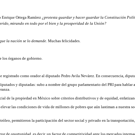
o Enrique Ortega Ramírez
¿protesta guardar y hacer guardar la Constitución Polí
erido, mirando en todo por el bien y la prosperidad de la Unión?
, que la nación se lo demande.
Muchas felicidades.
e los órganos de gobierno.
ne registrado como orador al diputado Pedro Avila Nevárez. En consecuencia, diputa
iputados y diputadas: subo a nombre del grupo parlamentario del PRI para hablar a 
eranza.
cial de la propiedad en México sobre criterios distributivos y de equidad, enfatiza
ra elevar las condiciones de vida de millones de pobres que aún lastiman a nuestra 
tróleo, permitieron la participación del sector social y privado en la transportació
ctor de oportunidad, es decir, un factor de competitividad ante los mercados internac