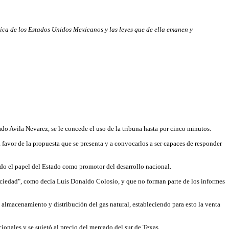
tica de los Estados Unidos Mexicanos y las leyes que de ella emanen y
do Avila Nevarez, se le concede el uso de la tribuna hasta por cinco minutos.
favor de la propuesta que se presenta y a convocarlos a ser capaces de responder
ndo el papel del Estado como promotor del desarrollo nacional.
sociedad", como decía Luis Donaldo Colosio, y que no forman parte de los informes
n, almacenamiento y distribución del gas natural, estableciendo para esto la venta
ionales y se sujetó al precio del mercado del sur de Texas.