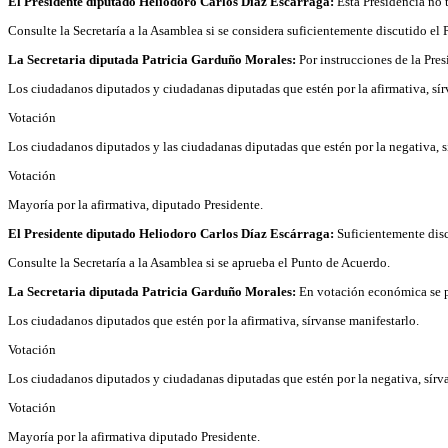
El Presidente diputado Heliodoro Carlos Díaz Escárraga:
Esta Presidencia no 
Consulte la Secretaría a la Asamblea si se considera suficientemente discutido el
La Secretaria diputada Patricia Garduño Morales:
Por instrucciones de la Pre
Los ciudadanos diputados y ciudadanas diputadas que estén por la afirmativa, sír
Votación
Los ciudadanos diputados y las ciudadanas diputadas que estén por la negativa, s
Votación
Mayoría por la afirmativa, diputado Presidente.
El Presidente diputado Heliodoro Carlos Díaz Escárraga:
Suficientemente dis
Consulte la Secretaría a la Asamblea si se aprueba el Punto de Acuerdo.
La Secretaria diputada Patricia Garduño Morales:
En votación económica se p
Los ciudadanos diputados que estén por la afirmativa, sírvanse manifestarlo.
Votación
Los ciudadanos diputados y ciudadanas diputadas que estén por la negativa, sírva
Votación
Mayoría por la afirmativa diputado Presidente.