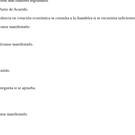
tiene más oradores registrados.
 Punto de Acuerdo.
sidencia en votación económica se consulta a la Asamblea si se encuentra suficient
vanse manifestarlo.
írvanse manifestarlo.
cutido.
regunta si se aprueba.
nse manifestarlo.