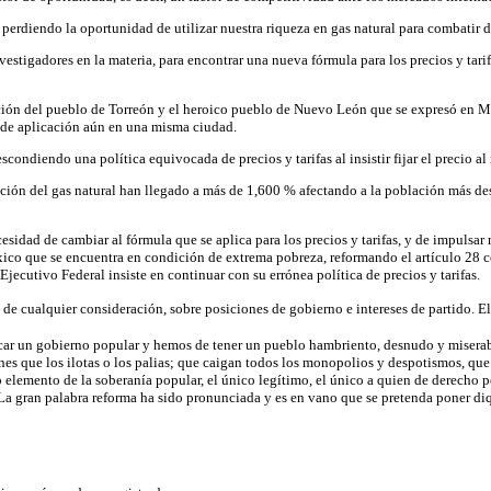
perdiendo la oportunidad de utilizar nuestra riqueza en gas natural para combatir de
vestigadores en la materia, para encontrar una nueva fórmula para los precios y tar
ación del pueblo de Torreón y el heroico pueblo de Nuevo León que se expresó en Mo
to de aplicación aún en una misma ciudad.
condiendo una política equivocada de precios y tarifas al insistir fijar el precio al
ución del gas natural han llegado a más de 1,600 % afectando a la población más des
esidad de cambiar al fórmula que se aplica para los precios y tarifas, y de impulsar 
xico que se encuentra en condición de extrema pobreza, reformando el artículo 28 con
ecutivo Federal insiste en continuar con su errónea política de precios y tarifas.
e cualquier consideración, sobre posiciones de gobierno e intereses de partido. El in
cticar un gobierno popular y hemos de tener un pueblo hambriento, desnudo y misera
nes que los ilotas o los palias; que caigan todos los monopolios y despotismos, que
 elemento de la soberanía popular, el único legítimo, el único a quien de derecho p
La gran palabra reforma ha sido pronunciada y es en vano que se pretenda poner diqu