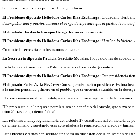
Se invita a los presentes ponerse de pie, por favor.
El Presidente diputado Heliodoro Carlos Díaz Escárraga:
Ciudadano Heribert
desempeñar leal y patrióticamente el cargo de diputado que el pueblo le ha conf
El diputado Heriberto Enrique Ortega Ramírez:
Sí protesto.
El Presidente diputado Heliodoro Carlos Díaz Escárraga:
Si así no lo hiciera
Continúe la secretaría con los asuntos en cartera.
La Secretaria diputada Patricia Garduño Morales:
Proposiciones de acuerdo d
De la Junta de Coordinación Política relativo al precio de gas natural.
El Presidente diputado Heliodoro Carlos Díaz Escárraga:
Esta presidencia tie
El diputado Pedro Avila Nevárez:
Con su permiso, señor presidente. Estimados d
a la nación pensando primero en el pueblo, que se encuentra sumido en la desesp
El constituyente estableció inteligentemente un marco regulador de la función so
"He propuesto que la riqueza petrolera sea en beneficio del pueblo, que sirva pa
triunfalistas del gobierno federal.
Las reformas a la ley reglamentaria del artículo 27 constitucional en materia de pe
de primera mano y sujetando esas actividades a la regulación de precios y tarifas.
Estos precios y tarifas han seguido una fórmula que establece la aplicación del fa