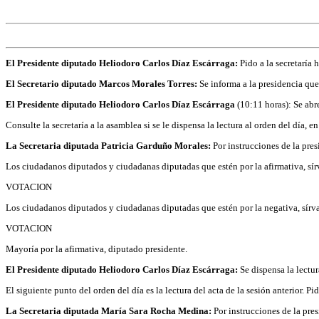
El Presidente diputado Heliodoro Carlos Díaz Escárraga:
Pido a la secretaría
El Secretario diputado Marcos Morales Torres:
Se informa a la presidencia qu
El Presidente diputado Heliodoro Carlos Díaz Escárraga
(10:11 horas): Se abre
Consulte la secretaría a la asamblea si se le dispensa la lectura al orden del día,
La Secretaria diputada Patricia Garduño Morales:
Por instrucciones de la pres
Los ciudadanos diputados y ciudadanas diputadas que estén por la afirmativa, sír
VOTACION
Los ciudadanos diputados y ciudadanas diputadas que estén por la negativa, sírva
VOTACION
Mayoría por la afirmativa, diputado presidente.
El Presidente diputado Heliodoro Carlos Díaz Escárraga:
Se dispensa la lectur
El siguiente punto del orden del día es la lectura del acta de la sesión anterior. P
La Secretaria diputada María Sara Rocha Medina:
Por instrucciones de la pre