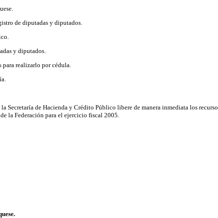
uese.
egistro de diputadas y diputados.
ico.
tadas y diputados.
para realizarlo por cédula.
ía.
 la Secretaría de Hacienda y Crédito Público libere de manera inmediata los recurso
e la Federación para el ejercicio fiscal 2005.
uese.