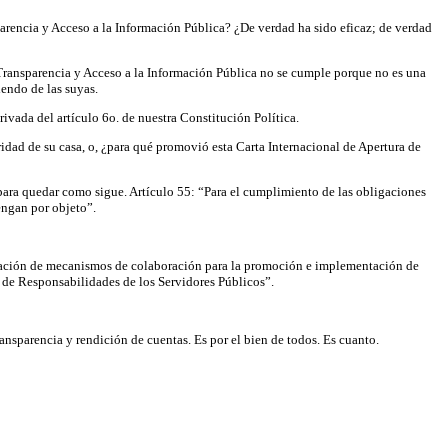
parencia y Acceso a la Información Pública? ¿De verdad ha sido eficaz; de verdad
 Transparencia y Acceso a la Información Pública no se cumple porque no es una
iendo de las suyas.
ivada del artículo 6o. de nuestra Constitución Política.
ridad de su casa, o, ¿para qué promovió esta Carta Internacional de Apertura de
 para quedar como sigue. Artículo 55: “Para el cumplimiento de las obligaciones
engan por objeto”.
entación de mecanismos de colaboración para la promoción e implementación de
l de Responsabilidades de los Servidores Públicos”.
nsparencia y rendición de cuentas. Es por el bien de todos. Es cuanto.