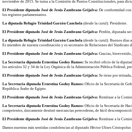
noviembre de 2015. Se turna a la Comisión de Puntos Constitucionales, para dict
El Presidente diputado José de Jesús Zambrano Grijalva:
De conformidad con l
los registros parlamentarios.
La diputada Refugio Trinidad Garzón Canchola
(desde la curul): Presidente.
El Presidente diputado José de Jesús Zambrano Grijalva:
Perdón, diputada secr
La diputada Refugio Trinidad Garzón Canchola
(desde la curul): Buenos días 
Es miembro de nuestra coordinación y es secretario de Relaciones del Sindicato d
El Presidente diputado José de Jesús Zambrano Grijalva:
Gracias, bienvenido,
La Secretaria diputada Ernestina Godoy Ramos:
Se recibió oficio de la diputa
los artículos 32 y 34 de la Ley Orgánica de la Administración Pública Federal, pr
El Presidente diputado José de Jesús Zambrano Grijalva:
Se tiene por retirada,
La Secretaria diputada Ernestina Godoy Ramos:
Oficio de la Secretaría de Go
República Árabe de Egipto.
El Presidente diputado José de Jesús Zambrano Grijalva:
Remítase a la Comisi
La Secretaria diputada Ernestina Godoy Ramos:
Oficio de la Secretaría de Hac
competentes, únicamente destinó mercancías perecederas, de fácil descomposición 
El Presidente diputado José de Jesús Zambrano Grijalva:
Remítase a la Comis
Damos nuestras más sentidas condolencias al diputado Héctor Ulises Cristopolus p