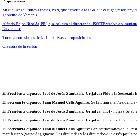
Proposiciones
Miguel Ángel Yunes Linares, PAN, que exhorta a la PGR a investigar, resolver y fi
gobierno de Veracruz
Alfredo Bejos Nicolás, PRI, que solicita al director del ISSSTE vuelva a suminis
Noviembre
Turno a comisiones de las iniciativas y proposiciones
Clausura de la sesión
El Presidente diputado José de Jesús Zambrano Grijalva:
Pido a la Secretaría 
El Secretario diputado Juan Manuel Celis Aguirre:
Se informa a la Presidencia
El Presidente diputado José de Jesús Zambrano Grijalva
(11:47 horas): Se abre
El Presidente diputado José de Jesús Zambrano Grijalva:
Consulte la Secretarí
El Secretario diputado Juan Manuel Celis Aguirre:
Por instrucciones de la Pres
manifestarlo (votación), gracias. Las diputadas y los diputados que estén por la ne