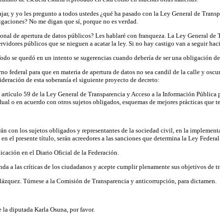
bajar, y yo les pregunto a todos ustedes ¿qué ha pasado con la Ley General de Trans
igaciones? No me digan que sí, porque no es verdad.
ional de apertura de datos públicos? Les hablaré con franqueza. La Ley General de
servidores públicos que se nieguen a acatar la ley. Si no hay castigo van a seguir hac
odo se quedó en un intento se sugerencias cuando debería de ser una obligación der
o federal para que en materia de apertura de datos no sea candil de la calle y oscu
sideración de esta soberanía el siguiente proyecto de decreto:
l artículo 59 de la Ley General de Transparencia y Acceso a la Información Pública
vidual o en acuerdo con otros sujetos obligados, esquemas de mejores prácticas que t
arán con los sujetos obligados y representantes de la sociedad civil, en la implem
n el presente título, serán acreedores a las sanciones que determina la Ley Federa
licación en el Diario Oficial de la Federación.
 a las críticas de los ciudadanos y acepte cumplir plenamente sus objetivos de tra
lázquez. Túrnese a la Comisión de Transparencia y anticorrupción, para dictamen.
e la diputada Karla Osuna, por favor.