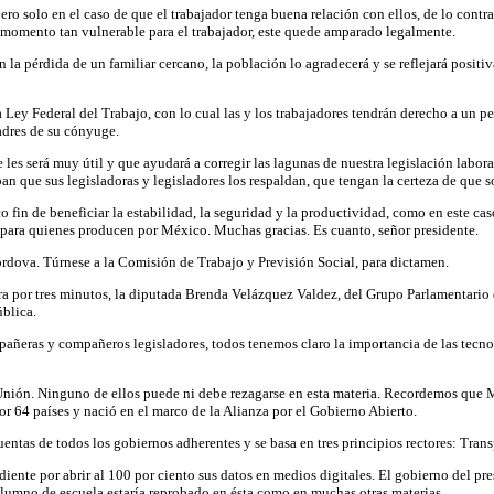
ro solo en el caso de que el trabajador tenga buena relación con ellos, de lo contra
un momento tan vulnerable para el trabajador, este quede amparado legalmente.
 la pérdida de un familiar cercano, la población lo agradecerá y se reflejará positi
 Ley Federal del Trabajo, con lo cual las y los trabajadores tendrán derecho a un p
adres de su cónyuge.
s será muy útil y que ayudará a corregir las lagunas de nuestra legislación labora
n que sus legisladoras y legisladores los respaldan, que tengan la certeza de que s
o fin de beneficiar la estabilidad, la seguridad y la productividad, como en este c
s para quienes producen por México. Muchas gracias. Es cuanto, señor presidente.
rdova. Túrnese a la Comisión de Trabajo y Previsión Social, para dictamen.
a por tres minutos, la diputada Brenda Velázquez Valdez, del Grupo Parlamentario d
ública.
ñeras y compañeros legisladores, todos tenemos claro la importancia de las tecnolog
la Unión. Ninguno de ellos puede ni debe rezagarse en esta materia. Recordemos que
or 64 países y nació en el marco de la Alianza por el Gobierno Abierto.
cuentas de todos los gobiernos adherentes y se basa en tres principios rectores: Tra
iente por abrir al 100 por ciento sus datos en medios digitales. El gobierno del p
 alumno de escuela estaría reprobado en ésta como en muchas otras materias.