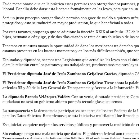
Es de mencionarse que en la práctica estos permisos son otorgados por patrones, pe
laboral. Por ello debe darse esta licencia formalmente en las leyes, para que en 
Será un justo precepto otorgar días de permiso con goce de sueldo a quienes sufren
protegidos y esto se traducirá en mayor producción, lo que beneficiará a todos.
Por estas razones, propongo que se adicione la fracción XXIX al artículo 132 de la
hijos, hermano o cónyuge, y de dos días cuando se trate de sus abuelos o de los p
Tenemos en nuestras manos la oportunidad de dar a los mexicanos un derecho que le
estamos presentes en los buenos momentos y en los más difíciles también, que sepa
Diputadas y diputados, seamos una Legislatura que actualiza las leyes con el únic
clara la relación entre los patrones y sus trabajadores, produzcamos mejores leye
El Presidente diputado José de Jesús Zambrano Grijalva:
Gracias, diputado Có
El Presidente diputado José de Jesús Zambrano Grijalva:
Tiene ahora la palabr
artículos 55 y 59 de la Ley General de Transparencia y Acceso a la Información P
La diputada Brenda Velázquez Valdez:
Con su venia, diputado presidente. Compa
ciudadano no será un gobierno abierto por más tecnologías que usemos.
La transparencia y la democracia participativa son tarea de los tres Poderes de 
para los Datos Abiertos. Recordemos que esta iniciativa multilateral fue firmada p
Esta iniciativa quiere mejorar los servicios públicos y promover la rendición de 
Sin embargo tengo una mala noticia que darles. El gobierno federal aun tiene pend
Transparencia y Acceso a la Información Pública. Si el gobierno federal fuera un