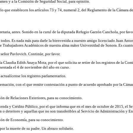
amen y a la Comisión de Seguridad Social, para opinión.
o que establecen los artículos 73 y 74, numeral 2, del Reglamento de la Cámara de 
etaria, antes. Sonido en la curul de la diputada Refugio Garzón Canchola, por fav
a todos. Es nada más para darle la bienvenida a nuestro amigo licenciado Juan Anton
e Trabajadores Académicos de nuestra alma máter Universidad de Sonora. Es cuanto,
 señor Pavlovich. Continúe, por favor.
da Claudia Edith Anaya Mota, por el que solicita se retire de los registros de la Co
esentada el 4 de noviembre del año en curso.
 actualícense los registros parlamentarios.
bernación, con el que remite contestación a punto de acuerdo aprobado por la Cáma
ón de Relaciones Exteriores, para su conocimiento.
ienda y Crédito Público, por el que informa que en el mes de octubre de 2015, el Se
o deterioro y aquellas que no son transferibles al Servicio de Administración y E
ión de Economía, para su conocimiento.
or la muerte de su padre. Un abrazo solidario.