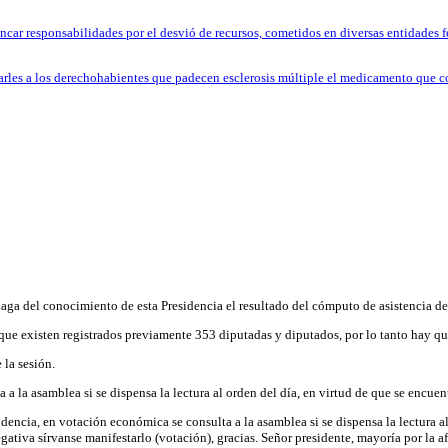
ncar responsabilidades por el desvió de recursos, cometidos en diversas entidades fe
trarles a los derechohabientes que padecen esclerosis múltiple el medicamento que 
haga del conocimiento de esta Presidencia el resultado del cómputo de asistencia d
 que existen registrados previamente 353 diputadas y diputados, por lo tanto hay q
 la sesión.
a a la asamblea si se dispensa la lectura al orden del día, en virtud de que se encue
idencia, en votación económica se consulta a la asamblea si se dispensa la lectura a
gativa sírvanse manifestarlo (votación), gracias. Señor presidente, mayoría por la a