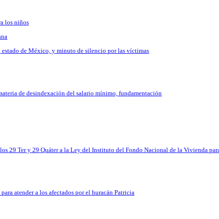
a los niños
ana
estado de México, y minuto de silencio por las víctimas
n materia de desindexación del salario mínimo, fundamentación
culos 29 Ter y 29 Quáter a la Ley del Instituto del Fondo Nacional de la Vivienda p
para atender a los afectados por el huracán Patricia