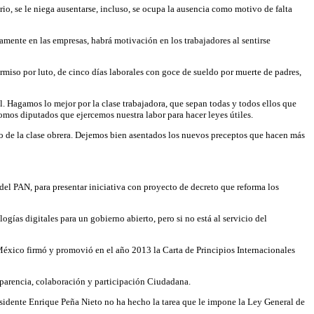
rio, se le niega ausentarse, incluso, se ocupa la ausencia como motivo de falta
vamente en las empresas, habrá motivación en los trabajadores al sentirse
ermiso por luto, de cinco días laborales con goce de sueldo por muerte de padres,
l. Hagamos lo mejor por la clase trabajadora, que sepan todas y todos ellos que
omos diputados que ejercemos nuestra labor para hacer leyes útiles.
aso de la clase obrera. Dejemos bien asentados los nuevos preceptos que hacen más
el PAN, para presentar iniciativa con proyecto de decreto que reforma los
ías digitales para un gobierno abierto, pero si no está al servicio del
 México firmó y promovió en el año 2013 la Carta de Principios Internacionales
nsparencia, colaboración y participación Ciudadana.
residente Enrique Peña Nieto no ha hecho la tarea que le impone la Ley General de