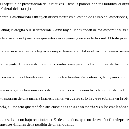
l capítulo de presentación de iniciativas. Tiene la palabra por tres minutos, el di
 Federal del Trabajo.
dente. Las emociones influyen directamente en el estado de ánimo de las personas, 
amor, la alegría o la satisfacción. Como hay quienes andan de malas porque sufren e
derarse en cualquier tarea que estos desempeñen, como es lo laboral. El trabajo es u
e los trabajadores para lograr un mejor desempeño. Tal es el caso del nuevo permis
omo parte de la vida de los sujetos productivos, porque el nacimiento de los hijos
nvivencia y el fortalecimiento del núcleo familiar. Así entonces, la ley ampara un
anera negativa las emociones de quienes las viven, como lo es la muerte de un fami
e trastornan de una manera impresionante, ya que no solo hay que sobrellevar la pérd
tancia, el impacto que tendrían sus emociones en su desempeño y en los empleados que
o que resulta en un bajo rendimiento. Es de entenderse que un deceso familiar depri
mentos difíciles de la pérdida de un ser querido.