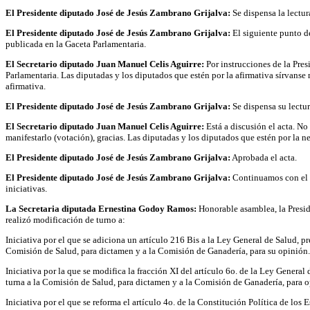
El Presidente diputado José de Jesús Zambrano Grijalva:
Se dispensa la lectur
El Presidente diputado José de Jesús Zambrano Grijalva:
El siguiente punto de
publicada en la Gaceta Parlamentaria.
El Secretario diputado Juan Manuel Celis Aguirre:
Por instrucciones de la Pres
Parlamentaria. Las diputadas y los diputados que estén por la afirmativa sírvanse 
afirmativa.
El Presidente diputado José de Jesús Zambrano Grijalva:
Se dispensa su lectur
El Secretario diputado Juan Manuel Celis Aguirre:
Está a discusión el acta. No
manifestarlo (votación), gracias. Las diputadas y los diputados que estén por la ne
El Presidente diputado José de Jesús Zambrano Grijalva:
Aprobada el acta.
El Presidente diputado José de Jesús Zambrano Grijalva:
Continuamos con el ca
iniciativas.
La Secretaria diputada Ernestina Godoy Ramos:
Honorable asamblea, la Presid
realizó modificación de turno a:
Iniciativa por el que se adiciona un artículo 216 Bis a la Ley General de Salud, 
Comisión de Salud, para dictamen y a la Comisión de Ganadería, para su opinión.
Iniciativa por la que se modifica la fracción XI del artículo 6o. de la Ley Gener
turna a la Comisión de Salud, para dictamen y a la Comisión de Ganadería, para o
Iniciativa por el que se reforma el artículo 4o. de la Constitución Política de l