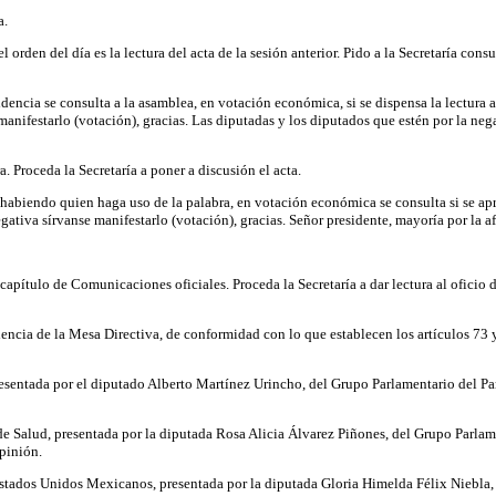
a.
l orden del día es la lectura del acta de la sesión anterior. Pido a la Secretaría con
idencia se consulta a la asamblea, en votación económica, si se dispensa la lectura
manifestarlo (votación), gracias. Las diputadas y los diputados que estén por la nega
a. Proceda la Secretaría a poner a discusión el acta.
 habiendo quien haga uso de la palabra, en votación económica se consulta si se apr
gativa sírvanse manifestarlo (votación), gracias. Señor presidente, mayoría por la a
pítulo de Comunicaciones oficiales. Proceda la Secretaría a dar lectura al oficio 
encia de la Mesa Directiva, de conformidad con lo que establecen los artículos 73
presentada por el diputado Alberto Martínez Urincho, del Grupo Parlamentario del P
al de Salud, presentada por la diputada Rosa Alicia Álvarez Piñones, del Grupo Parl
pinión.
os Estados Unidos Mexicanos, presentada por la diputada Gloria Himelda Félix Niebla,