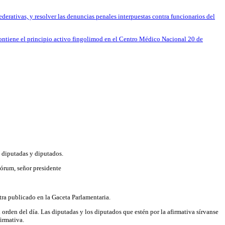
derativas, y resolver las denuncias penales interpuestas contra funcionarios del
contiene el principio activo fingolimod en el Centro Médico Nacional 20 de
e diputadas y diputados.
uórum, señor presidente
ntra publicado en la Gaceta Parlamentaria.
l orden del día. Las diputadas y los diputados que estén por la afirmativa sírvanse
firmativa.