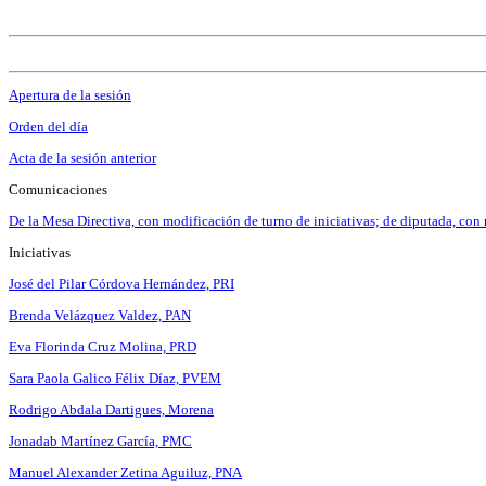
Apertura de la sesión
Orden del día
Acta de la sesión anterior
Comunicaciones
De la Mesa Directiva, con modificación de turno de iniciativas; de diputada, con r
Iniciativas
José del Pilar Córdova Hernández, PRI
Brenda Velázquez Valdez, PAN
Eva Florinda Cruz Molina, PRD
Sara Paola Galico Félix Díaz, PVEM
Rodrigo Abdala Dartigues, Morena
Jonadab Martínez García, PMC
Manuel Alexander Zetina Aguiluz, PNA