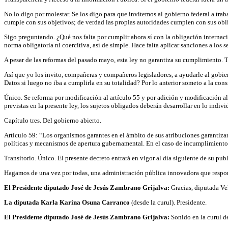
No lo digo por molestar. Se los digo para que invitemos al gobierno federal a tra
cumple con sus objetivos; de verdad las propias autoridades cumplen con sus obl
Sigo preguntando. ¿Qué nos falta por cumplir ahora sí con la obligación internac
norma obligatoria ni coercitiva, así de simple. Hace falta aplicar sanciones a los 
A pesar de las reformas del pasado mayo, esta ley no garantiza su cumplimiento. T
Así que yo los invito, compañeras y compañeros legisladores, a ayudarle al gobiern
Datos si luego no iba a cumplirla en su totalidad? Por lo anterior someto a la con
Único. Se reforma por modificación al artículo 55 y por adición y modificación a
previstas en la presente ley, los sujetos obligados deberán desarrollar en lo indi
Capítulo tres. Del gobierno abierto.
Artículo 59: “Los organismos garantes en el ámbito de sus atribuciones garantiz
políticas y mecanismos de apertura gubernamental. En el caso de incumplimiento e
Transitorio. Único. El presente decreto entrará en vigor al día siguiente de su pub
Hagamos de una vez por todas, una administración pública innovadora que responda
El Presidente diputado José de Jesús Zambrano Grijalva:
Gracias, diputada Ve
La diputada Karla Karina Osuna Carranco
(desde la curul). Presidente.
El Presidente diputado José de Jesús Zambrano Grijalva:
Sonido en la curul d